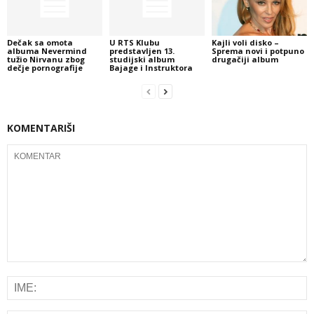
Dečak sa omota
U RTS Klubu
Kajli voli disko –
albuma Nevermind
predstavljen 13.
Sprema novi i potpuno
tužio Nirvanu zbog
studijski album
drugačiji album
dečje pornografije
Bajage i Instruktora
KOMENTARIŠI