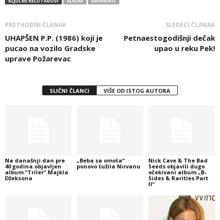
KLJUČNE REČI/TAGOVI
ALBUM
KRENBERIS
PRETHODNI ČLANAK
SLEDEĆI ČLANAK
UHAPŠEN P.P. (1986) koji je
Petnaestogodišnji dečak
pucao na vozilo Gradske
upao u reku Pek!
uprave Požarevac
SLIČNI ČLANCI
VIŠE OD ISTOG AUTORA
Na današnji dan pre
„Beba sa omota“
Nick Cave & The Bad
40 godina objavljen
ponovo tužila Nirvanu
Seeds objavili dugo
album “Triler” Majkla
očekivani album „B-
Džeksona
Sides & Rarities Part
II“