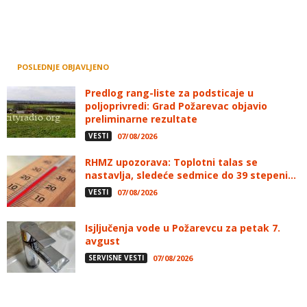
POSLEDNJE OBJAVLJENO
Predlog rang-liste za podsticaje u
poljoprivredi: Grad Požarevac objavio
preliminarne rezultate
VESTI
07/08/2026
RHMZ upozorava: Toplotni talas se
nastavlja, sledeće sedmice do 39 stepeni...
VESTI
07/08/2026
Isjljučenja vode u Požarevcu za petak 7.
avgust
SERVISNE VESTI
07/08/2026