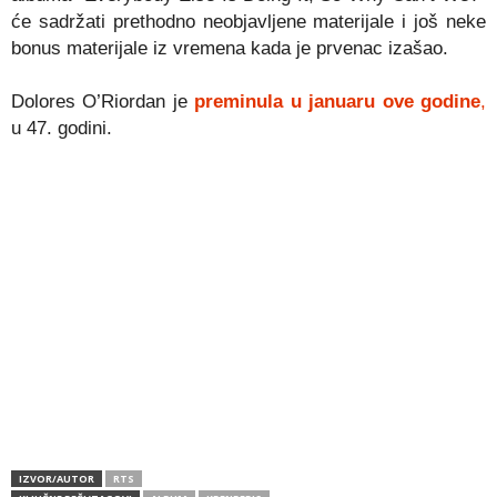
će sadržati prethodno neobjavljene materijale i još neke
bonus materijale iz vremena kada je prvenac izašao.
Dolores O’Riordan je
preminula u januaru ove godine
,
u 47. godini.
IZVOR/AUTOR
RTS