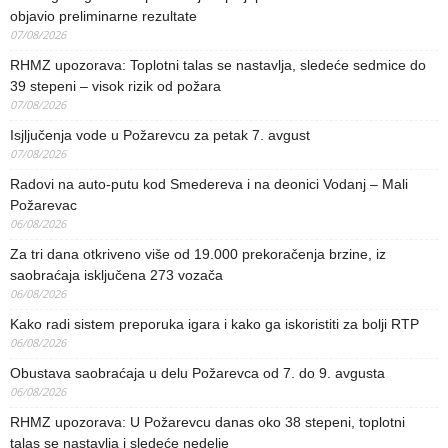
objavio preliminarne rezultate
07/08/2026
RHMZ upozorava: Toplotni talas se nastavlja, sledeće sedmice do
39 stepeni – visok rizik od požara
07/08/2026
Isjljučenja vode u Požarevcu za petak 7. avgust
07/08/2026
Radovi na auto-putu kod Smedereva i na deonici Vodanj – Mali
Požarevac
06/08/2026
Za tri dana otkriveno više od 19.000 prekoračenja brzine, iz
saobraćaja isključena 273 vozača
06/08/2026
Kako radi sistem preporuka igara i kako ga iskoristiti za bolji RTP
06/08/2026
Obustava saobraćaja u delu Požarevca od 7. do 9. avgusta
06/08/2026
RHMZ upozorava: U Požarevcu danas oko 38 stepeni, toplotni
talas se nastavlja i sledeće nedelje