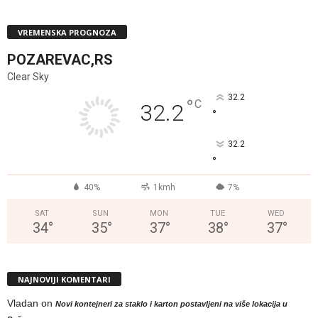
VREMENSKA PROGNOZA
POZAREVAC,RS
Clear Sky
32.2
°
C
32.2
°
32.2
°
40%
1kmh
7%
SAT
SUN
MON
TUE
WED
34
°
35
°
37
°
38
°
37
°
NAJNOVIJI KOMENTARI
Vladan
on
Novi kontejneri za staklo i karton postavljeni na više lokacija u