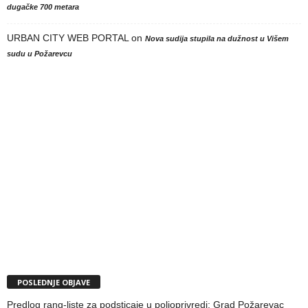
dugačke 700 metara
URBAN CITY WEB PORTAL
on
Nova sudija stupila na dužnost u Višem
sudu u Požarevcu
POSLEDNJE OBJAVE
Predlog rang-liste za podsticaje u poljoprivredi: Grad Požarevac