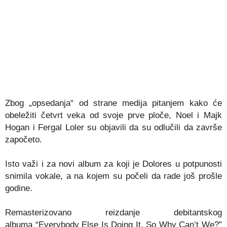
Zbog „opsedanja“ od strane medija pitanjem kako će
obeležiti četvrt veka od svoje prve ploče, Noel i Majk
Hogan i Fergal Loler su objavili da su odlučili da završe
započeto.
Isto važi i za novi album za koji je Dolores u potpunosti
snimila vokale, a na kojem su počeli da rade još prošle
godine.
Remasterizovano reizdanje debitantskog
albuma “Everybody Else Is Doing It, So Why Can’t We?”