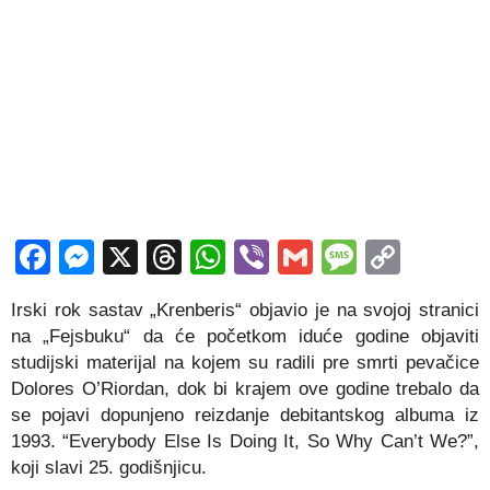
Facebook
Messenger
X
Threads
WhatsApp
Viber
Gmail
Messag
Copy
Link
Irski rok sastav „Krenberis“ objavio je na svojoj stranici
na „Fejsbuku“ da će početkom iduće godine objaviti
studijski materijal na kojem su radili pre smrti pevačice
Dolores O’Riordan, dok bi krajem ove godine trebalo da
se pojavi dopunjeno reizdanje debitantskog albuma iz
1993. “Everybody Else Is Doing It, So Why Can’t We?”,
koji slavi 25. godišnjicu.