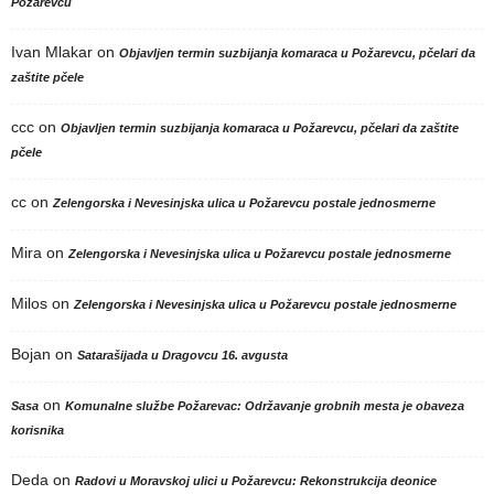
Požarevcu
Ivan Mlakar
on
Objavljen termin suzbijanja komaraca u Požarevcu, pčelari da
zaštite pčele
ccc
on
Objavljen termin suzbijanja komaraca u Požarevcu, pčelari da zaštite
pčele
cc
on
Zelengorska i Nevesinjska ulica u Požarevcu postale jednosmerne
Mira
on
Zelengorska i Nevesinjska ulica u Požarevcu postale jednosmerne
Milos
on
Zelengorska i Nevesinjska ulica u Požarevcu postale jednosmerne
Bojan
on
Satarašijada u Dragovcu 16. avgusta
on
Sasa
Komunalne službe Požarevac: Održavanje grobnih mesta je obaveza
korisnika
Deda
on
Radovi u Moravskoj ulici u Požarevcu: Rekonstrukcija deonice