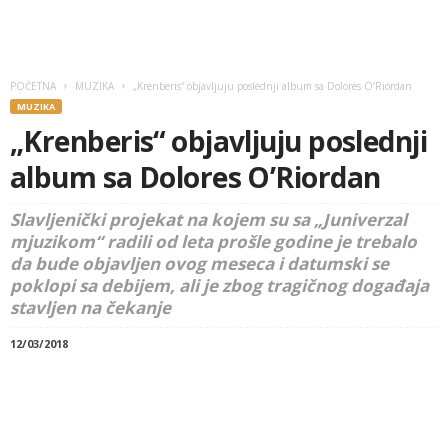
POČETNA
MUZIKA
„Krenberis“ objavljuju poslednji album sa Dolores O’Riordan
MUZIKA
„Krenberis“ objavljuju poslednji
album sa Dolores O’Riordan
Slavljenički projekat na kojem su sa „Juniverzal
mjuzikom“ radili od leta prošle godine je trebalo
da bude objavljen ovog meseca i datumski se
poklopi sa debijem, ali je zbog tragičnog događaja
stavljen na čekanje
12/03/2018