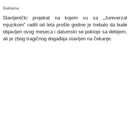
Reklame
Slavljenički projekat na kojem su sa „Juniverzal
mjuzikom“ radili od leta prošle godine je trebalo da bude
objavljen ovog meseca i datumski se poklopi sa debijem,
ali je zbog tragičnog događaja stavljen na čekanje.