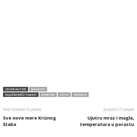
IZVOR/AUTOR
NOVOSTI
KLJUČNE REČI/TAGOVI
DOBITAK
LOTO
SEDMICA
PRETHODNI ČLANAK
SLEDEĆI ČLANAK
Sve nove mere Kriznog
Ujutru mraz i magla,
štaba
temperatura u porastu