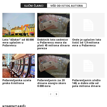
SLIČNI ČLANCI
VIŠE OD ISTOG AUTORA
Loto “džoker” od 60.000
Dobitnik loto sedmice
Ovde je uplaćen loto
evra uplaćen u
u Požarevcu mora da
listić od 1,9 miliona
Požarevcu
plati 45 miliona dinara
evra u Požarevcu
poreza
Požarevljanka uzela
Požarevljanin za 20
Požarevljanin uložio
preko 6 miliona
dinara osvojio skoro
140, a dobio više od
8.000 evra
pola miliona dinara
KOMENTARIŠI