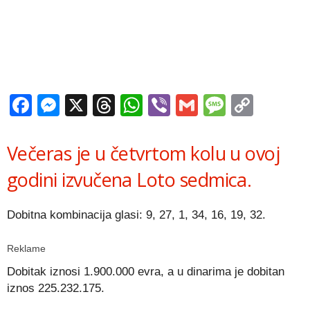
Facebook
Messenger
X
Threads
WhatsApp
Viber
Gmail
Messag
Copy
Link
Večeras je u četvrtom kolu u ovoj
godini izvučena Loto sedmica.
Dobitna kombinacija glasi: 9, 27, 1, 34, 16, 19, 32.
Reklame
Dobitak iznosi 1.900.000 evra, a u dinarima je dobitan
iznos 225.232.175.