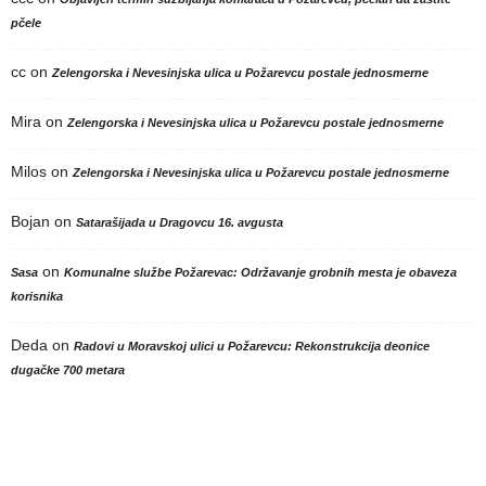
pčele
cc
on
Zelengorska i Nevesinjska ulica u Požarevcu postale jednosmerne
Mira
on
Zelengorska i Nevesinjska ulica u Požarevcu postale jednosmerne
Milos
on
Zelengorska i Nevesinjska ulica u Požarevcu postale jednosmerne
Bojan
on
Satarašijada u Dragovcu 16. avgusta
on
Sasa
Komunalne službe Požarevac: Održavanje grobnih mesta je obaveza
korisnika
Deda
on
Radovi u Moravskoj ulici u Požarevcu: Rekonstrukcija deonice
dugačke 700 metara