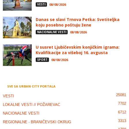
VESTI
08/08/2026
Danas se slavi Trnova Petka: Svetiteljka
koju posebno poštuju žene
NACIONALNE VESTI
08/08/2026
U susret Ljubičevskim konjičkim igrama:
Kvalifikacije za višeboj 16. avgusta
SPORT
08/08/2026
SVE SA URBAN CITY PORTALA
25081
VESTI
7702
LOKALNE VESTI // POŽAREVAC
6712
NACIONALNE VESTI
3313
REGIONALNE - BRANIČEVSKI OKRUG