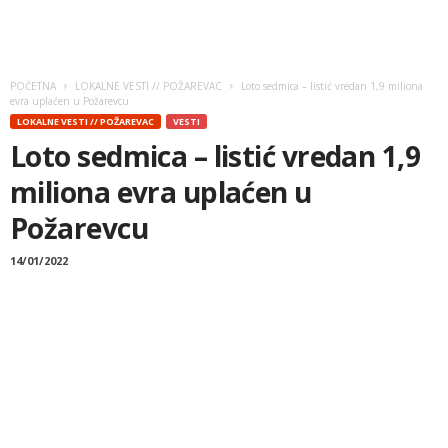
POČETNA
LOKALNE VESTI // POŽAREVAC
Loto sedmica – listić vredan 1,9 miliona
evra uplaćen u Požarevcu
LOKALNE VESTI // POŽAREVAC
VESTI
Loto sedmica – listić vredan 1,9
miliona evra uplaćen u
Požarevcu
14/01/2022