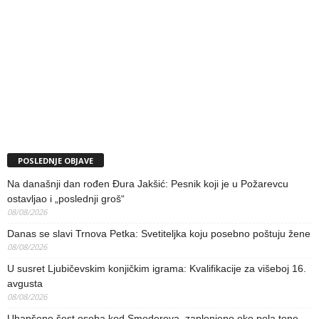
POSLEDNJE OBJAVE
Na današnji dan rođen Đura Jakšić: Pesnik koji je u Požarevcu
ostavljao i „poslednji groš“
08/08/2026
Danas se slavi Trnova Petka: Svetiteljka koju posebno poštuju žene
08/08/2026
U susret Ljubičevskim konjičkim igrama: Kvalifikacije za višeboj 16.
avgusta
08/08/2026
Uhapšeno šest osoba kod Smedereva, zaplenjeno oko pola tone