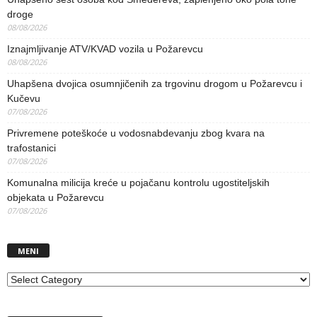
droge
08/08/2026
Iznajmljivanje ATV/KVAD vozila u Požarevcu
08/08/2026
Uhapšena dvojica osumnjičenih za trgovinu drogom u Požarevcu i
Kučevu
07/08/2026
Privremene poteškoće u vodosnabdevanju zbog kvara na
trafostanici
07/08/2026
Komunalna milicija kreće u pojačanu kontrolu ugostiteljskih
objekata u Požarevcu
07/08/2026
MENI
MENI