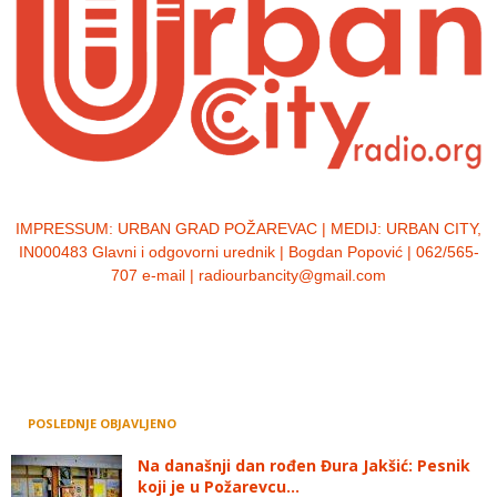
IMPRESSUM:
URBAN GRAD POŽAREVAC | MEDIJ: URBAN CITY,
IN000483 Glavni i odgovorni urednik | Bogdan Popović | 062/565-
707 e-mail | radiourbancity@gmail.com
POSLEDNJE OBJAVLJENO
Na današnji dan rođen Đura Jakšić: Pesnik
koji je u Požarevcu...