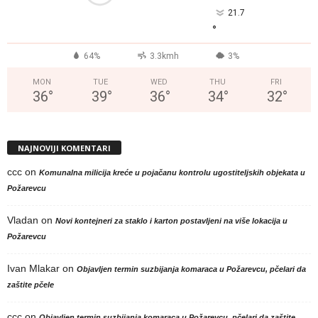
21.7
°
64%
3.3kmh
3%
MON
TUE
WED
THU
FRI
36
°
39
°
36
°
34
°
32
°
NAJNOVIJI KOMENTARI
ccc
on
Komunalna milicija kreće u pojačanu kontrolu ugostiteljskih objekata u
Požarevcu
Vladan
on
Novi kontejneri za staklo i karton postavljeni na više lokacija u
Požarevcu
Ivan Mlakar
on
Objavljen termin suzbijanja komaraca u Požarevcu, pčelari da
zaštite pčele
ccc
on
Objavljen termin suzbijanja komaraca u Požarevcu, pčelari da zaštite