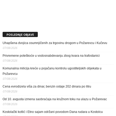
POSLEDNJE OBJAVE
Uhapšena dvojica osumnjičenih za trgovinu drogom u Požarevcu i Kučevu
07/08/2026
Privremene poteškoće u vodosnabdevanju zbog kvara na trafostanici
07/08/2026
Komunalna milicija kreće u pojačanu kontrolu ugostiteljskih objekata u
Požarevcu
07/08/2026
Cena evrodizela viša za dinar, benzin ostaje 202 dinara po litru
07/08/2026
Od 10. avgusta izmena saobraćaja na kružnom toku na ulazu u Požarevac
07/08/2026
Kostolački kotlić i Etno sajam održani povodom Dana rudara u Kostolcu