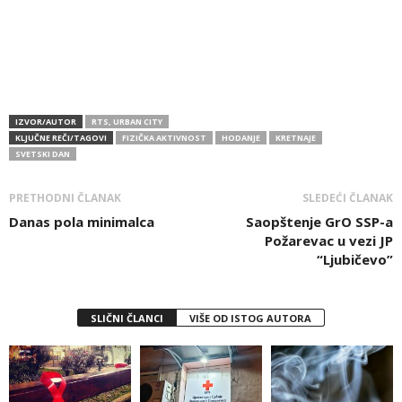
IZVOR/AUTOR
RTS, URBAN CITY
KLJUČNE REČI/TAGOVI
FIZIČKA AKTIVNOST
HODANJE
KRETNAJE
SVETSKI DAN
PRETHODNI ČLANAK
SLEDEĆI ČLANAK
Danas pola minimalca
Saopštenje GrO SSP-a
Požarevac u vezi JP
“Ljubičevo”
SLIČNI ČLANCI
VIŠE OD ISTOG AUTORA