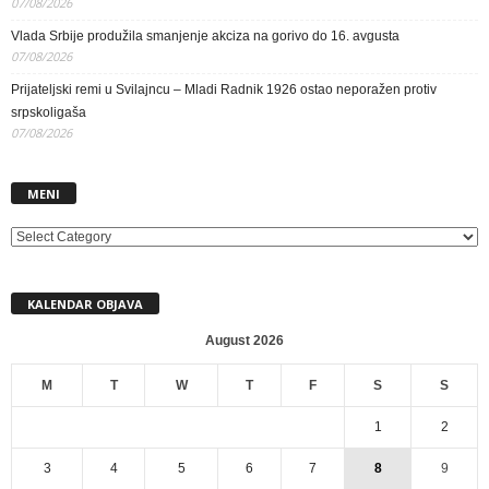
07/08/2026
Vlada Srbije produžila smanjenje akciza na gorivo do 16. avgusta
07/08/2026
Prijateljski remi u Svilajncu – Mladi Radnik 1926 ostao neporažen protiv
srpskoligaša
07/08/2026
MENI
MENI
KALENDAR OBJAVA
August 2026
M
T
W
T
F
S
S
1
2
3
4
5
6
7
8
9