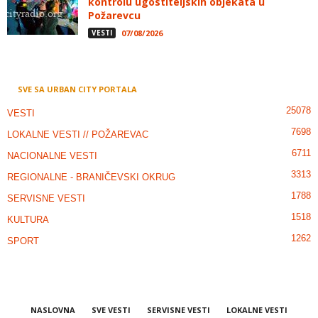
kontrolu ugostiteljskih objekata u
Požarevcu
VESTI
07/08/2026
SVE SA URBAN CITY PORTALA
25078
VESTI
7698
LOKALNE VESTI // POŽAREVAC
6711
NACIONALNE VESTI
3313
REGIONALNE - BRANIČEVSKI OKRUG
1788
SERVISNE VESTI
1518
KULTURA
1262
SPORT
NASLOVNA
SVE VESTI
SERVISNE VESTI
LOKALNE VESTI