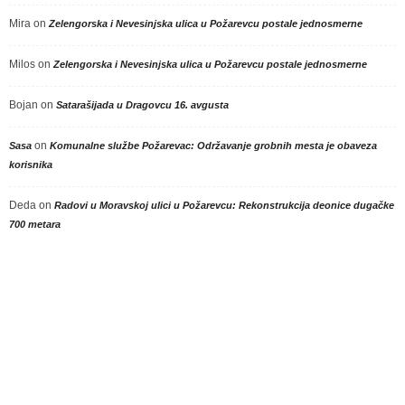
Mira
on
Zelengorska i Nevesinjska ulica u Požarevcu postale jednosmerne
Milos
on
Zelengorska i Nevesinjska ulica u Požarevcu postale jednosmerne
Bojan
on
Satarašijada u Dragovcu 16. avgusta
on
Sasa
Komunalne službe Požarevac: Održavanje grobnih mesta je obaveza
korisnika
Deda
on
Radovi u Moravskoj ulici u Požarevcu: Rekonstrukcija deonice dugačke
700 metara