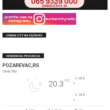
URBAN CITY NA FEJSBUKU
VREMENSKA PROGNOZA
POZAREVAC,RS
Clear Sky
20.3
°
C
20.3
°
20.3
°