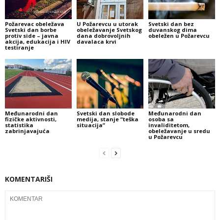
Požarevac obeležava
U Požarevcu u utorak
Svetski dan bez
Svetski dan borbe
obeležavanje Svetskog
duvanskog dima
protiv side – javna
dana dobrovoljnih
obeležen u Požarevcu
akcija, edukacija i HIV
davalaca krvi
testiranje
Međunarodni dan
Svetski dan slobode
Međunarodni dan
fizičke aktivnosti,
medija, stanje “teška
osoba sa
statistika
situacija”
invaliditetom,
zabrinjavajuća
obeležavanje u sredu
u Požarevcu
KOMENTARIŠI