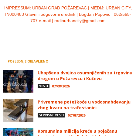
IMPRESSUM:
URBAN GRAD POŽAREVAC | MEDIJ: URBAN CITY,
IN000483 Glavni i odgovorni urednik | Bogdan Popović | 062/565-
707 e-mail | radiourbancity@gmail.com
POSLEDNJE OBJAVLJENO
Uhapšena dvojica osumnjičenih za trgovinu
drogom u Požarevcu i Kučevu
VESTI
07/08/2026
Privremene poteškoće u vodosnabdevanju
zbog kvara na trafostanici
SERVISNE VESTI
07/08/2026
Komunalna milicija kreće u pojačanu