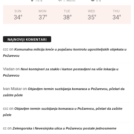
76%
1.9kmh
0%
SUN
MON
TUE
WED
THU
34
°
37
°
38
°
35
°
34
°
NAJNOVIJI KOMENTARI
ccc
on
Komunalna milicija kreće u pojačanu kontrolu ugostiteljskih objekata u
Požarevcu
Vladan
on
Novi kontejneri za staklo i karton postavljeni na više lokacija u
Požarevcu
Ivan Mlakar
on
Objavljen termin suzbijanja komaraca u Požarevcu, pčelari da
zaštite pčele
ccc
on
Objavljen termin suzbijanja komaraca u Požarevcu, pčelari da zaštite
pčele
cc
on
Zelengorska i Nevesinjska ulica u Požarevcu postale jednosmerne