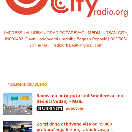
IMPRESSUM:
URBAN GRAD POŽAREVAC | MEDIJ: URBAN CITY,
IN000483 Glavni i odgovorni urednik | Bogdan Popović | 062/565-
707 e-mail | radiourbancity@gmail.com
POSLEDNJE OBJAVLJENO
Radovi na auto-putu kod Smedereva i na
deonici Vodanj – Mali...
SERVISNE VESTI
06/08/2026
Za tri dana otkriveno više od 19.000
prekoračenja brzine, iz saobraćaja...