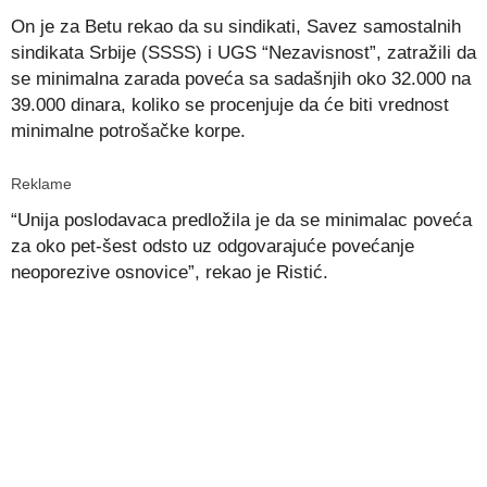
On je za Betu rekao da su sindikati, Savez samostalnih
sindikata Srbije (SSSS) i UGS “Nezavisnost”, zatražili da
se minimalna zarada poveća sa sadašnjih oko 32.000 na
39.000 dinara, koliko se procenjuje da će biti vrednost
minimalne potrošačke korpe.
Reklame
“Unija poslodavaca predložila je da se minimalac poveća
za oko pet-šest odsto uz odgovarajuće povećanje
neoporezive osnovice”, rekao je Ristić.