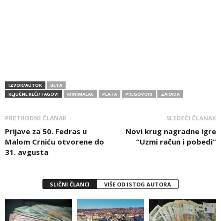
IZVOR/AUTOR
BETA
KLJUČNE REČI/TAGOVI
MINIMALAC
PLATA
PREGOVORI
ZARADA
PRETHODNI ČLANAK
SLEDEĆI ČLANAK
Prijave za 50. Fedras u
Novi krug nagradne igre
Malom Crniću otvorene do
“Uzmi račun i pobedi”
31. avgusta
SLIČNI ČLANCI
VIŠE OD ISTOG AUTORA