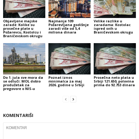
Objavljene majske
Najmanje 109
Velike razlike u
zarade: Kolike su
Požarevljana godišnje
zaradama: Kostolac
prosečne plate u
zaradi više od 5,4
ispred svih u
Požarevcu, Kostolcu i
miliona dinara
Braničevskom okrugu
Braničevskom okrugu
Do 1. jula sve mora da
Poznat iznos
Prosečna neto plata u
se odluči: MOL dobio
minimalca za maj
Srbiji 121.650, polovina
produžetak za
2026. godine u Srbiji
prima do 92.753 dinara
pregovore o NIS-u
KOMENTARIŠI