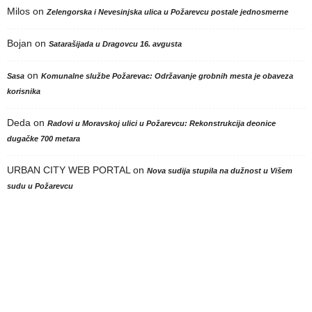
Milos
on
Zelengorska i Nevesinjska ulica u Požarevcu postale jednosmerne
Bojan
on
Satarašijada u Dragovcu 16. avgusta
on
Sasa
Komunalne službe Požarevac: Održavanje grobnih mesta je obaveza
korisnika
Deda
on
Radovi u Moravskoj ulici u Požarevcu: Rekonstrukcija deonice
dugačke 700 metara
URBAN CITY WEB PORTAL
on
Nova sudija stupila na dužnost u Višem
sudu u Požarevcu