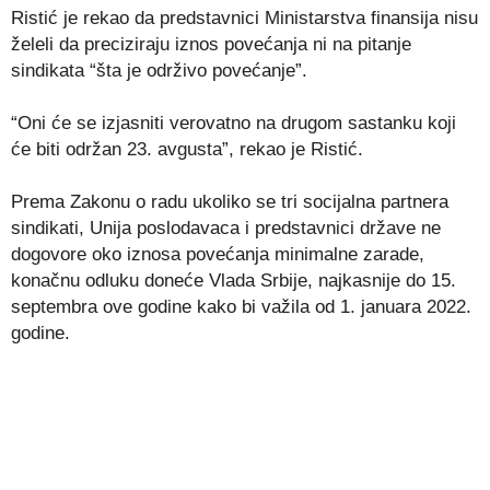
Ristić je rekao da predstavnici Ministarstva finansija nisu
želeli da preciziraju iznos povećanja ni na pitanje
sindikata “šta je održivo povećanje”.
“Oni će se izjasniti verovatno na drugom sastanku koji
će biti održan 23. avgusta”, rekao je Ristić.
Prema Zakonu o radu ukoliko se tri socijalna partnera
sindikati, Unija poslodavaca i predstavnici države ne
dogovore oko iznosa povećanja minimalne zarade,
konačnu odluku doneće Vlada Srbije, najkasnije do 15.
septembra ove godine kako bi važila od 1. januara 2022.
godine.