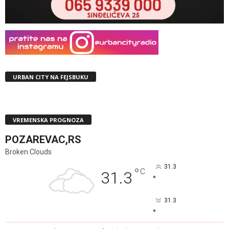
URBAN CITY NA FEJSBUKU
VREMENSKA PROGNOZA
POZAREVAC,RS
Broken Clouds
31.3
°
C
31.3
°
31.3
°