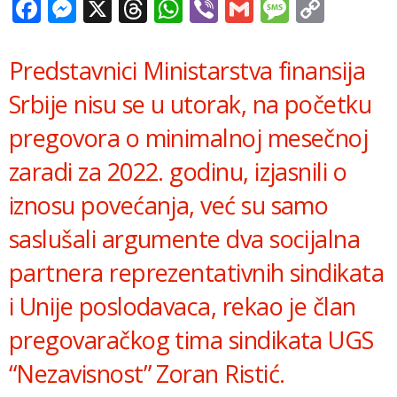
Facebook
Messenger
X
Threads
WhatsApp
Viber
Gmail
Messag
Copy
Link
Predstavnici Ministarstva finansija
Srbije nisu se u utorak, na početku
pregovora o minimalnoj mesečnoj
zaradi za 2022. godinu, izjasnili o
iznosu povećanja, već su samo
saslušali argumente dva socijalna
partnera reprezentativnih sindikata
i Unije poslodavaca, rekao je član
pregovaračkog tima sindikata UGS
“Nezavisnost” Zoran Ristić.