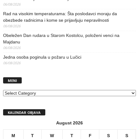
06/08/2026
Rad na visokim temperaturama: Šta poslodavci moraju da
obezbede radnicima i kome se prijavljuju nepravilnosti
06/08/2026
Obeležen Dan rudara u Starom Kostolcu, položeni venci na
Majdanu
06/08/2026
Jedna osoba poginula u požaru u Lučici
06/08/2026
MENI
MENI
KALENDAR OBJAVA
August 2026
M
T
W
T
F
S
S