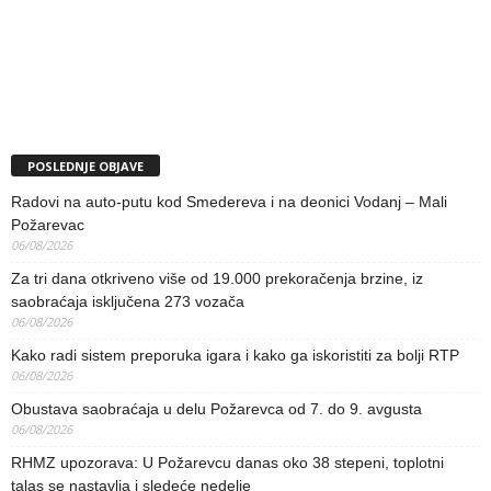
POSLEDNJE OBJAVE
Radovi na auto-putu kod Smedereva i na deonici Vodanj – Mali
Požarevac
06/08/2026
Za tri dana otkriveno više od 19.000 prekoračenja brzine, iz
saobraćaja isključena 273 vozača
06/08/2026
Kako radi sistem preporuka igara i kako ga iskoristiti za bolji RTP
06/08/2026
Obustava saobraćaja u delu Požarevca od 7. do 9. avgusta
06/08/2026
RHMZ upozorava: U Požarevcu danas oko 38 stepeni, toplotni
talas se nastavlja i sledeće nedelje