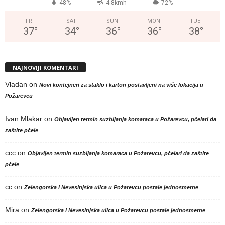
48%
4.8kmh
72%
FRI
SAT
SUN
MON
TUE
37
°
34
°
36
°
36
°
38
°
NAJNOVIJI KOMENTARI
Vladan
on
Novi kontejneri za staklo i karton postavljeni na više lokacija u
Požarevcu
Ivan Mlakar
on
Objavljen termin suzbijanja komaraca u Požarevcu, pčelari da
zaštite pčele
ccc
on
Objavljen termin suzbijanja komaraca u Požarevcu, pčelari da zaštite
pčele
cc
on
Zelengorska i Nevesinjska ulica u Požarevcu postale jednosmerne
Mira
on
Zelengorska i Nevesinjska ulica u Požarevcu postale jednosmerne