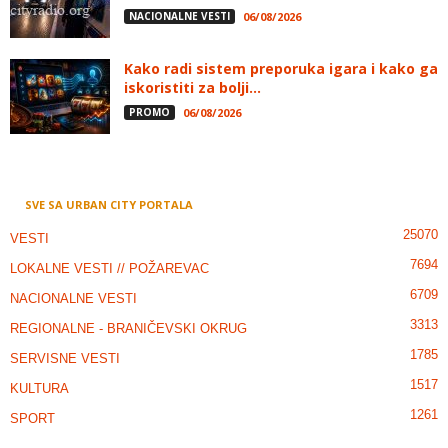
NACIONALNE VESTI
06/08/2026
Kako radi sistem preporuka igara i kako ga
iskoristiti za bolji...
PROMO
06/08/2026
SVE SA URBAN CITY PORTALA
25070
VESTI
7694
LOKALNE VESTI // POŽAREVAC
6709
NACIONALNE VESTI
3313
REGIONALNE - BRANIČEVSKI OKRUG
1785
SERVISNE VESTI
1517
KULTURA
1261
SPORT