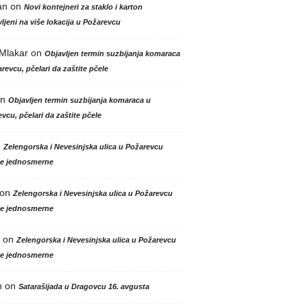
an
on
Novi kontejneri za staklo i karton
ljeni na više lokacija u Požarevcu
 Mlakar
on
Objavljen termin suzbijanja komaraca
revcu, pčelari da zaštite pčele
n
Objavljen termin suzbijanja komaraca u
vcu, pčelari da zaštite pčele
n
Zelengorska i Nevesinjska ulica u Požarevcu
le jednosmerne
on
Zelengorska i Nevesinjska ulica u Požarevcu
le jednosmerne
on
Zelengorska i Nevesinjska ulica u Požarevcu
le jednosmerne
n
on
Satarašijada u Dragovcu 16. avgusta