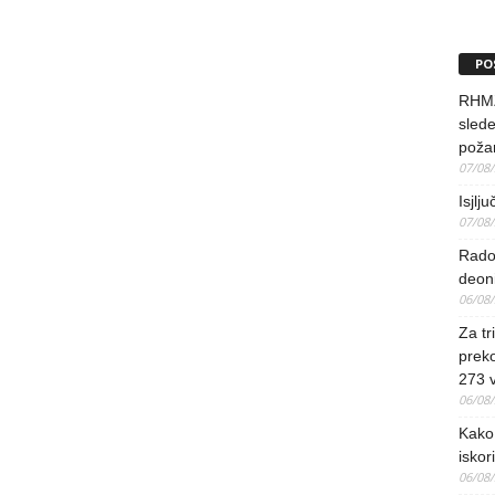
PO
RHMZ 
slede
poža
07/08
Isjlj
07/08
Rado
deoni
06/08
Za tr
preko
273 
06/08
Kako 
iskori
06/08