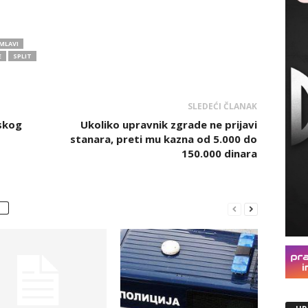
MLAVI
E
SPLIT
SLEDEĆI ČLANAK
pskog
Ukoliko upravnik zgrade ne prijavi
stanara, preti mu kazna od 5.000 do
150.000 dinara