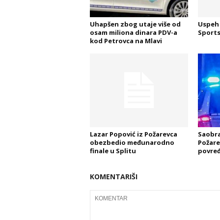
Uhapšen zbog utaje više od
Uspeh 
osam miliona dinara PDV-a
Sports
kod Petrovca na Mlavi
Lazar Popović iz Požarevca
Saobra
obezbedio međunarodno
Požare
finale u Splitu
povre
KOMENTARIŠI