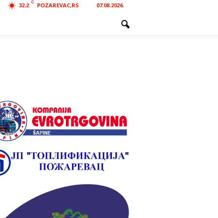
C
POZAREVAC,RS
07.08.2026.
32.2