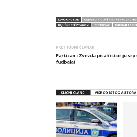
IZVOR/AUTOR
URBAN CITY, OPŠTINA PETROVAC NA 
KLJUČNE REČI/TAGOVI
PETROVAC
RUKOMETASIC
PRETHODNI ČLANAK
Partizan i Zvezda pisali istoriju sr
fudbala!
SLIČNI ČLANCI
VIŠE OD ISTOG AUTORA