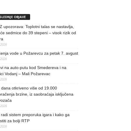
SLEDNJE OBJAVE
upozorava: Toplotni talas se nastavlja,
će sedmice do 39 stepeni – visok rizik od
ra
/2026
učenja vode u Požarevcu za petak 7. avgust
/2026
vi na auto-putu kod Smedereva i na
ci Vodanj – Mali Požarevac
/2026
i dana otkriveno više od 19.000
račenja brzine, iz saobraćaja isključena
vozača
/2026
radi sistem preporuka igara i kako ga
stiti za bolji RTP
/2026