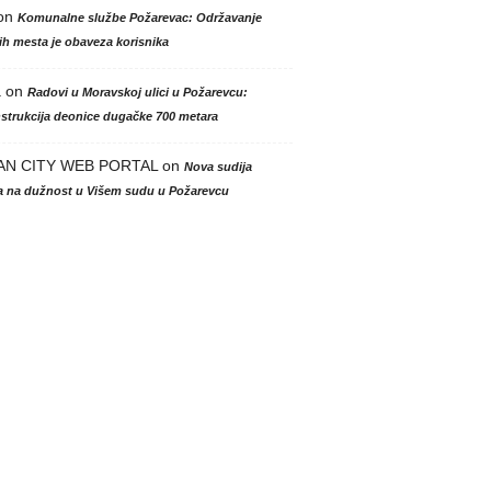
on
Komunalne službe Požarevac: Održavanje
h mesta je obaveza korisnika
a
on
Radovi u Moravskoj ulici u Požarevcu:
strukcija deonice dugačke 700 metara
AN CITY WEB PORTAL
on
Nova sudija
la na dužnost u Višem sudu u Požarevcu