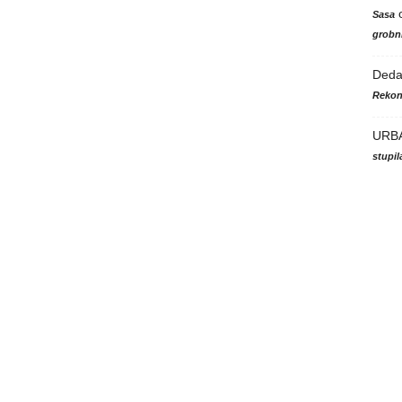
Sasa
grobni
Ded
Rekon
URB
stupi