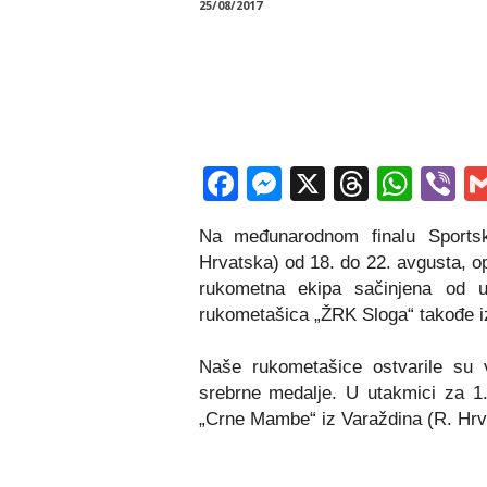
25/08/2017
Facebook
Messenger
X
Thread
Wha
V
Na međunarodnom finalu Sportsk
Hrvatska) od 18. do 22. avgusta, o
rukometna ekipa sačinjena od u
rukometašica „ŽRK Sloga“ takođe i
Naše rukometašice ostvarile su 
srebrne medalje. U utakmici za 1
„Crne Mambe“ iz Varaždina (R. Hrv