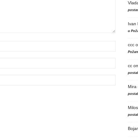
Vlad
postav
Ivan
u Poža
ccc
o
Požare
cc
o
posta
Mira
posta
Milos
posta
Boja