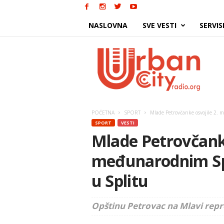
NASLOVNA
SVE VESTI
SERVIS
Urban
City
POČETNA
SPORT
Mlade Petrovčanke osvojile 2.
SPORT
VESTI
Mlade Petrovčanke
međunarodnim Sp
u Splitu
Opštinu Petrovac na Mlavi rep