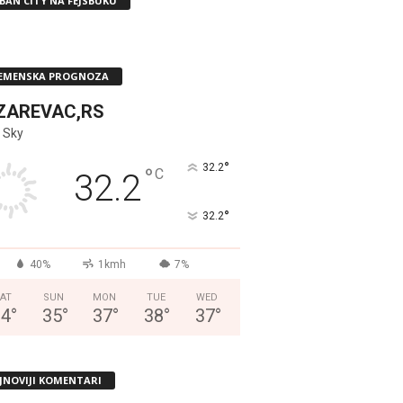
BAN CITY NA FEJSBUKU
EMENSKA PROGNOZA
ZAREVAC,RS
 Sky
°
32.2
°
C
32.2
°
32.2
40%
1kmh
7%
AT
SUN
MON
TUE
WED
34
°
35
°
37
°
38
°
37
°
JNOVIJI KOMENTARI