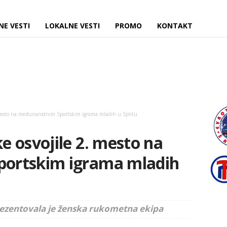
NE VESTI
LOKALNE VESTI
PROMO
KONTAKT
 mesto na međunarodnim Sportskim igrama mladih u Splitu
 osvojile 2. mesto na
ortskim igrama mladih
rezentovala je ženska rukometna ekipa