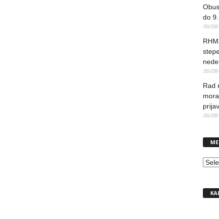
Obus
do 9.
06/08
RHMZ
stepe
nedel
06/08
Rad 
mora
prija
06/08
ME
MEN
KA