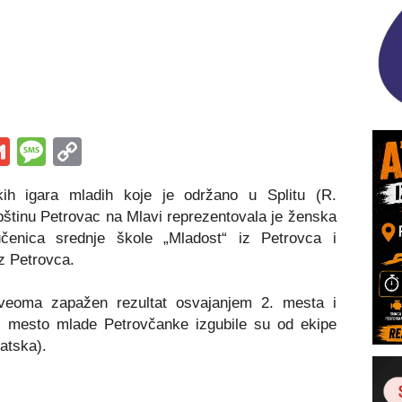
s
tsApp
iber
Gmail
Message
Copy
Link
ih igara mladih koje je održano u Splitu (R.
pštinu Petrovac na Mlavi reprezentovala je ženska
čenica srednje škole „Mladost“ iz Petrovca i
z Petrovca.
veoma zapažen rezultat osvajanjem 2. mesta i
. mesto mlade Petrovčanke izgubile su od ekipe
atska).