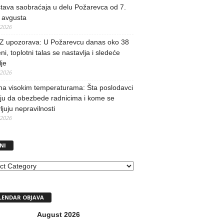
tava saobraćaja u delu Požarevca od 7.
 avgusta
/2026
 upozorava: U Požarevcu danas oko 38
ni, toplotni talas se nastavlja i sledeće
je
/2026
na visokim temperaturama: Šta poslodavci
ju da obezbede radnicima i kome se
vljuju nepravilnosti
/2026
NI
I
LENDAR OBJAVA
August 2026