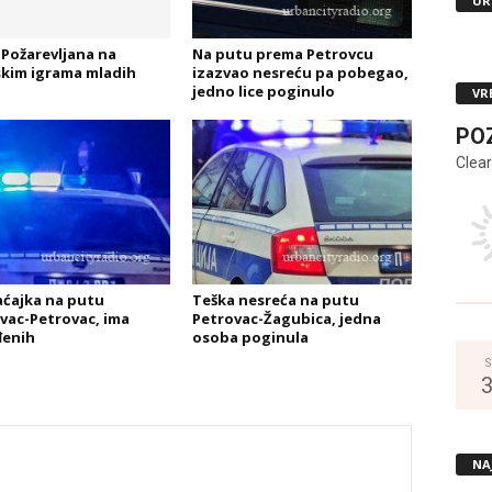
UR
Požarevljana na
Na putu prema Petrovcu
kim igrama mladih
izazvao nesreću pa pobegao,
jedno lice poginulo
VR
PO
Clear
ćajka na putu
Teška nesreća na putu
vac-Petrovac, ima
Petrovac-Žagubica, jedna
đenih
osoba poginula
S
NA