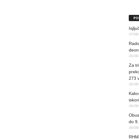
PO
Isjlj
07/08
Rado
deoni
06/08
Za tr
preko
273 
06/08
Kako 
iskori
06/08
Obus
do 9.
06/08
RHMZ