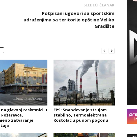
SLEDEĆI ČLANAK
Potpisani ugovori sa sportskim
udruženjima sa teritorije opštine Veliko
Gradište
 na glavnoj raskrsnici u
EPS: Snabdevanje strujom
 Požarevca,
stabilno, Termoelektrana
meno zatvaranje
Kostolac u punom pogonu
ćaja