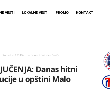
NE VESTI
LOKALNE VESTI
PROMO
KONTAKT
itni radovi EPS Distribucije u opštini Malo Crniće
UČENJA: Danas hitni
ucije u opštini Malo