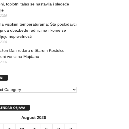
ni, toplotni talas se nastavlja i sledeće
je
/2026
na visokim temperaturama: Šta poslodavci
ju da obezbede radnicima i kome se
vljuju nepravilnosti
/2026
ežen Dan rudara u Starom Kostolcu,
ženi venci na Majdanu
/2026
NI
I
LENDAR OBJAVA
August 2026