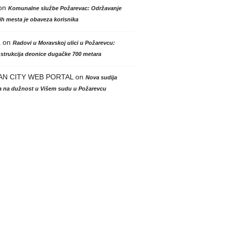
on
Komunalne službe Požarevac: Održavanje
h mesta je obaveza korisnika
a
on
Radovi u Moravskoj ulici u Požarevcu:
strukcija deonice dugačke 700 metara
AN CITY WEB PORTAL
on
Nova sudija
la na dužnost u Višem sudu u Požarevcu