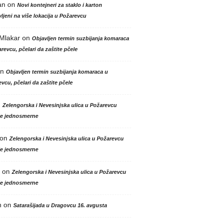
an
on
Novi kontejneri za staklo i karton
ljeni na više lokacija u Požarevcu
 Mlakar
on
Objavljen termin suzbijanja komaraca
revcu, pčelari da zaštite pčele
n
Objavljen termin suzbijanja komaraca u
vcu, pčelari da zaštite pčele
n
Zelengorska i Nevesinjska ulica u Požarevcu
le jednosmerne
on
Zelengorska i Nevesinjska ulica u Požarevcu
le jednosmerne
on
Zelengorska i Nevesinjska ulica u Požarevcu
le jednosmerne
n
on
Satarašijada u Dragovcu 16. avgusta