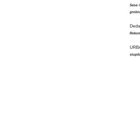
Sasa
grobni
Ded
Rekon
URB
stupi