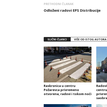
PRETHODNI ČLANAK
Odloženi radovi EPS Distribucije
SLIČNI ČLANCI
VIŠE OD ISTOG AUTORA
Raskrsnica u centru
Radovi
Požarevca privremeno
centru
otvorena, radovi i tokom noći
privre
saobra