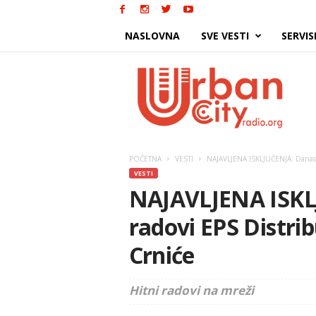
NASLOVNA
SVE VESTI
SERVIS
Urban
City
POČETNA
VESTI
NAJAVLJENA ISKLJUČENJA: Danas h
VESTI
NAJAVLJENA ISKLJ
radovi EPS Distrib
Crniće
Hitni radovi na mreži