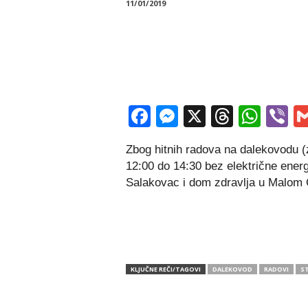
11/01/2019
Facebook
Messenger
X
Thread
Wha
V
Zbog hitnih radova na dalekovodu (
12:00 do 14:30 bez električne energ
Salakovac i dom zdravlja u Malom 
KLJUČNE REČI/TAGOVI
DALEKOVOD
RADOVI
S