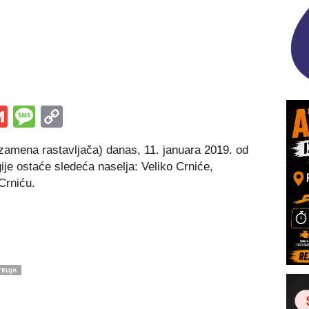
s
tsApp
iber
Gmail
Message
Copy
Link
zamena rastavljača) danas, 11. januara 2019. od
ije ostaće sledeća naselja: Veliko Crniće,
Crniću.
TRUJA