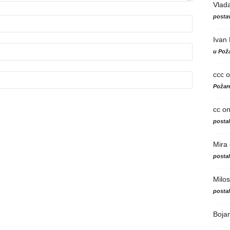
Vlad
postav
Ivan
u Poža
ccc
o
Požare
cc
o
posta
Mira
posta
Milos
posta
Boja