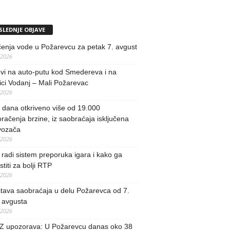
SLEDNJE OBJAVE
učenja vode u Požarevcu za petak 7. avgust
/2026
vi na auto-putu kod Smedereva i na
ci Vodanj – Mali Požarevac
/2026
i dana otkriveno više od 19.000
račenja brzine, iz saobraćaja isključena
vozača
/2026
radi sistem preporuka igara i kako ga
stiti za bolji RTP
/2026
tava saobraćaja u delu Požarevca od 7.
 avgusta
/2026
 upozorava: U Požarevcu danas oko 38