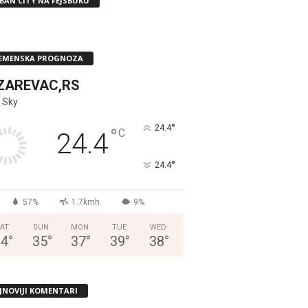
BAN CITY NA FEJSBUKU
EMENSKA PROGNOZA
ZAREVAC,RS
 Sky
°
24.4
°
C
24.4
°
24.4
57%
1.7kmh
9%
AT
SUN
MON
TUE
WED
34
°
35
°
37
°
39
°
38
°
JNOVIJI KOMENTARI