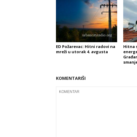
ED Požarevac: Hitni radovi na
Hitna 
mreži u utorak 4. avgusta
energe
Građa
smanje
KOMENTARIŠI