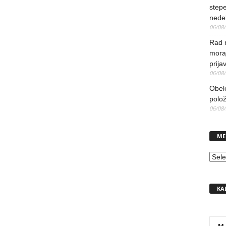
stepe
nedel
06/08
Rad 
mora
prija
06/08
Obel
polo
06/08
ME
MEN
KA