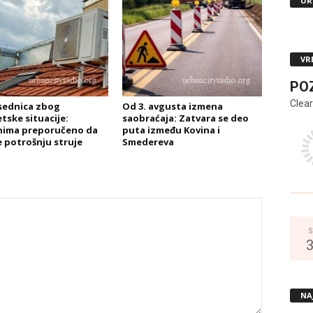
UR
VR
PO
Clear
sednica zbog
Od 3. avgusta izmena
tske situacije:
saobraćaja: Zatvara se deo
nima preporučeno da
puta između Kovina i
 potrošnju struje
Smedereva
S
NA