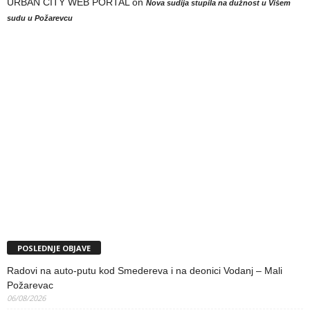
URBAN CITY WEB PORTAL
on
Nova sudija stupila na dužnost u Višem
sudu u Požarevcu
POSLEDNJE OBJAVE
Radovi na auto-putu kod Smedereva i na deonici Vodanj – Mali
Požarevac
06/08/2026