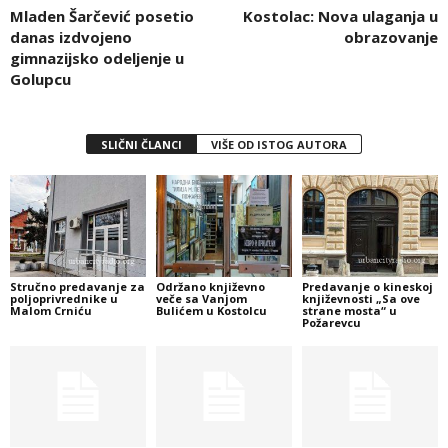
Mladen Šarčević posetio
Kostolac: Nova ulaganja u
danas izdvojeno
obrazovanje
gimnazijsko odeljenje u
Golupcu
SLIČNI ČLANCI
VIŠE OD ISTOG AUTORA
Stručno predavanje za
Održano književno
Predavanje o kineskoj
poljoprivrednike u
veče sa Vanjom
književnosti „Sa ove
Malom Crniću
Bulićem u Kostolcu
strane mosta“ u
Požarevcu