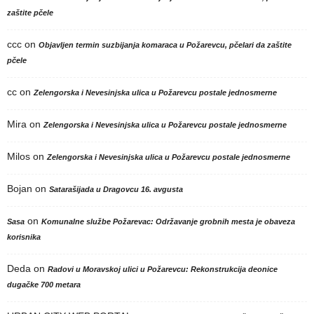
zaštite pčele
ccc
on
Objavljen termin suzbijanja komaraca u Požarevcu, pčelari da zaštite
pčele
cc
on
Zelengorska i Nevesinjska ulica u Požarevcu postale jednosmerne
Mira
on
Zelengorska i Nevesinjska ulica u Požarevcu postale jednosmerne
Milos
on
Zelengorska i Nevesinjska ulica u Požarevcu postale jednosmerne
Bojan
on
Satarašijada u Dragovcu 16. avgusta
on
Sasa
Komunalne službe Požarevac: Održavanje grobnih mesta je obaveza
korisnika
Deda
on
Radovi u Moravskoj ulici u Požarevcu: Rekonstrukcija deonice
dugačke 700 metara