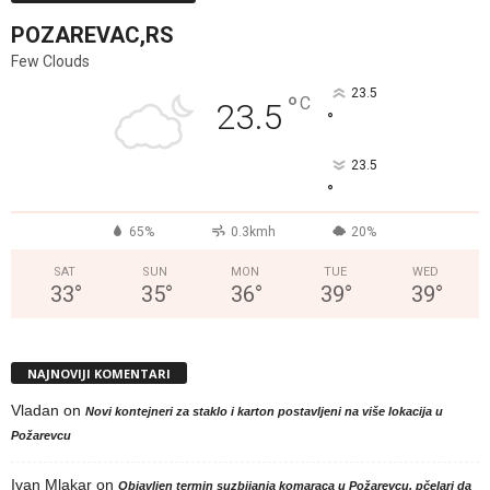
POZAREVAC,RS
Few Clouds
23.5
°
C
23.5
°
23.5
°
65%
0.3kmh
20%
SAT
SUN
MON
TUE
WED
33
°
35
°
36
°
39
°
39
°
NAJNOVIJI KOMENTARI
Vladan
on
Novi kontejneri za staklo i karton postavljeni na više lokacija u
Požarevcu
Ivan Mlakar
on
Objavljen termin suzbijanja komaraca u Požarevcu, pčelari da