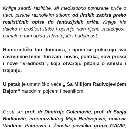
Knjiga sadrži različite, ali međusobno povezane priče o
Itaci, pisane raznolikim stilom:
od lirskih zapisa preko
realističnih opisa do fantazijskih priča.
Knjiga ide
daleko u prošlost Itake i opisuje nam njenu sadašnjost,
pomalo u tom opisu zahvatajući i budućnost.
Humoristički ton dominira, i njime se prikazuju sve
savremene teme: turizam, novac, politika, novi prosci
i nove “vrednosti”, koja otvaraju pitanja o smislu i
trajanju.
U petak
je umetničko veče
„ Sa Milijom Radivojevićem
Bajom“
narodnim pojcem i pesnikom.
Gosti su:
prof. dr Dimitrije Golemović, prof. dr Sanja
Radinović, etnomuzikolog Maja Radivojević, novinar
Vladimir Paunović i Ženska pevačka grupa GANIP,