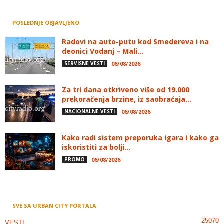
POSLEDNJE OBJAVLJENO
Radovi na auto-putu kod Smedereva i na
deonici Vodanj – Mali...
SERVISNE VESTI
06/08/2026
Za tri dana otkriveno više od 19.000
prekoračenja brzine, iz saobraćaja...
NACIONALNE VESTI
06/08/2026
Kako radi sistem preporuka igara i kako ga
iskoristiti za bolji...
PROMO
06/08/2026
SVE SA URBAN CITY PORTALA
25070
VESTI