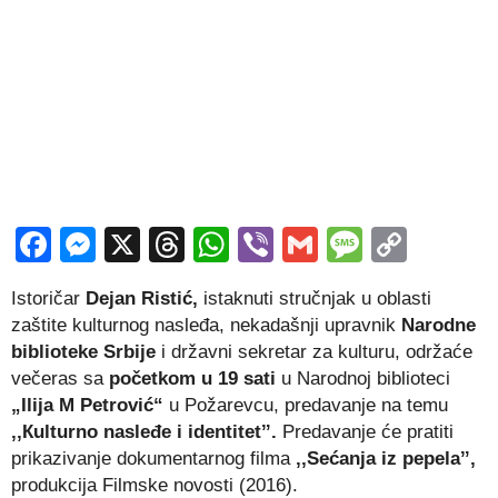
Facebook
Messenger
X
Threads
WhatsApp
Viber
Gmail
Messag
Copy
Link
Istoričar
Dejan Ristić,
istaknuti stručnjak u oblasti
zaštite kulturnog nasleđa, nekadašnji upravnik
Narodne
biblioteke Srbije
i državni sekretar za kulturu, održaće
večeras
sa
početkom u 19 sati
u Narodnoj biblioteci
„Ilija M Petrović“
u Požarevcu, predavanje na temu
,,Кulturno nasleđe i identitetˮ.
Predavanje će pratiti
prikazivanje dokumentarnog filma
,,Sećanja iz pepelaˮ,
produkcija Filmske novosti (2016).