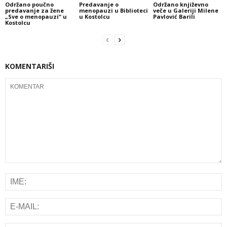
Održano poučno
Predavanje o
Održano književno
predavanje za žene
menopauzi u Biblioteci
veče u Galeriji Milene
„Sve o menopauzi“ u
u Kostolcu
Pavlović Barili
Kostolcu
KOMENTARIŠI