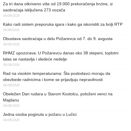
Za tri dana otkriveno više od 19.000 prekoračenja brzine, iz
saobraćaja isključena 273 vozača
06/08/2026
Kako radi sistem preporuka igara i kako ga iskoristiti za bolji RTP
06/08/2026
Obustava saobraćaja u delu Požarevca od 7. do 9. avgusta
06/08/2026
RHMZ upozorava: U Požarevcu danas oko 38 stepeni, toplotni
talas se nastavlja i sledeće nedelje
06/08/2026
Rad na visokim temperaturama: Šta poslodavci moraju da
obezbede radnicima i kome se prijavljuju nepravilnosti
06/08/2026
Obeležen Dan rudara u Starom Kostolcu, položeni venci na
Majdanu
06/08/2026
Jedna osoba poginula u požaru u Lučici
06/08/2026