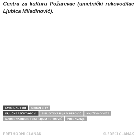
Centra za kulturu Požarevac (umetnički rukovodilac
Ljubica Miladinović).
IZVOR/AUTOR
URBAN CITY
KLJUČNE REČI/TAGOVI
BIBLIOTEKA ILIJA M PEROVIĆ
KNJIŽEVNO VEČE
NARODNA BIBLIOTEKA ILIJA M PETROVIĆ
PREDAVANJE
PRETHODNI ČLANAK
SLEDEĆI ČLANAK