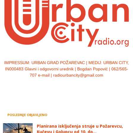
IMPRESSUM:
URBAN GRAD POŽAREVAC | MEDIJ: URBAN CITY,
IN000483 Glavni i odgovorni urednik | Bogdan Popović | 062/565-
707 e-mail | radiourbancity@gmail.com
POSLEDNJE OBJAVLJENO
Planirana isključenja struje u Požarevcu,
Kučevu i Golupcu od 10. do...