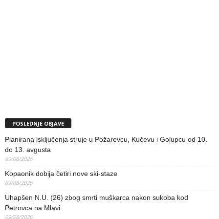
POSLEDNJE OBJAVE
Planirana isključenja struje u Požarevcu, Kučevu i Golupcu od 10.
do 13. avgusta
09/08/2026
Kopaonik dobija četiri nove ski-staze
09/08/2026
Uhapšen N.U. (26) zbog smrti muškarca nakon sukoba kod
Petrovca na Mlavi
09/08/2026