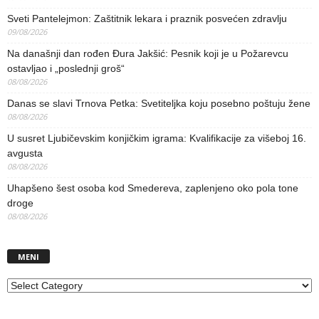
Sveti Pantelejmon: Zaštitnik lekara i praznik posvećen zdravlju
09/08/2026
Na današnji dan rođen Đura Jakšić: Pesnik koji je u Požarevcu
ostavljao i „poslednji groš“
08/08/2026
Danas se slavi Trnova Petka: Svetiteljka koju posebno poštuju žene
08/08/2026
U susret Ljubičevskim konjičkim igrama: Kvalifikacije za višeboj 16.
avgusta
08/08/2026
Uhapšeno šest osoba kod Smedereva, zaplenjeno oko pola tone
droge
08/08/2026
MENI
MENI