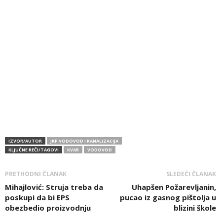
IZVOR/AUTOR
JKP VODOVOD I KANALIZACIJA
KLJUČNE REČI/TAGOVI
KVAR
VODOVOD
PRETHODNI ČLANAK
SLEDEĆI ČLANAK
Mihajlović: Struja treba da
Uhapšen Požarevljanin,
poskupi da bi EPS
pucao iz gasnog pištolja u
obezbedio proizvodnju
blizini škole