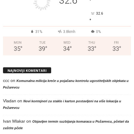
32.6
°
32.6
°
31%
3.8kmh
0%
MON
TUE
WED
THU
FRI
35
°
39
°
34
°
33
°
33
°
NAJNOVIJI KOMENTARI
ccc
on
Komunalna milicija kreće u pojačanu kontrolu ugostiteljskih objekata u
Požarevcu
Vladan
on
Novi kontejneri za staklo i karton postavljeni na više lokacija u
Požarevcu
Ivan Mlakar
on
Objavljen termin suzbijanja komaraca u Požarevcu, pčelari da
zaštite pčele