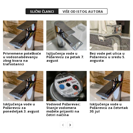
SLIČNI ČLANCI
VIŠE OD ISTOG AUTORA
Privremene poteškoće
Isjljučenja vode u
Bez vode pet ulica u
u vodosnabdevanju
Požarevcu za petak 7.
Požarevcu u sredu 5.
zbog kvara na
avgust
avgusta
trafostanici
Isključenja vode u
Vodovod Požarevac:
Isključenja vode u
Požarevcu za
Stanje vodomera
Požarevcu za četvrtak
ponedeljak 3. avgust
možete prijaviti na
30. jul
četiri načina