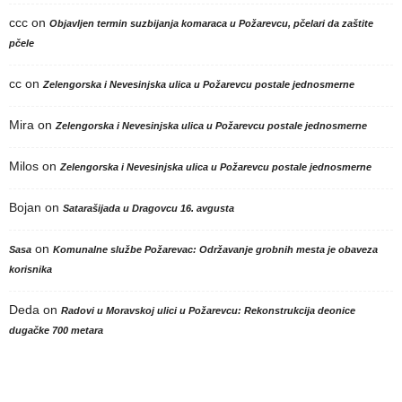
ccc
on
Objavljen termin suzbijanja komaraca u Požarevcu, pčelari da zaštite
pčele
cc
on
Zelengorska i Nevesinjska ulica u Požarevcu postale jednosmerne
Mira
on
Zelengorska i Nevesinjska ulica u Požarevcu postale jednosmerne
Milos
on
Zelengorska i Nevesinjska ulica u Požarevcu postale jednosmerne
Bojan
on
Satarašijada u Dragovcu 16. avgusta
on
Sasa
Komunalne službe Požarevac: Održavanje grobnih mesta je obaveza
korisnika
Deda
on
Radovi u Moravskoj ulici u Požarevcu: Rekonstrukcija deonice
dugačke 700 metara