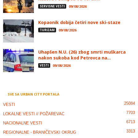
SERVISNE VESTI
09/08/2026
Kopaonik dobija četiri nove ski-staze
TURIZAM
09/08/2026
Uhapšen N.U. (26) zbog smrti muškarca
nakon sukoba kod Petrovca na...
VESTI
09/08/2026
SVE SA URBAN CITY PORTALA
25084
VESTI
7703
LOKALNE VESTI // POŽAREVAC
6713
NACIONALNE VESTI
3313
REGIONALNE - BRANIČEVSKI OKRUG