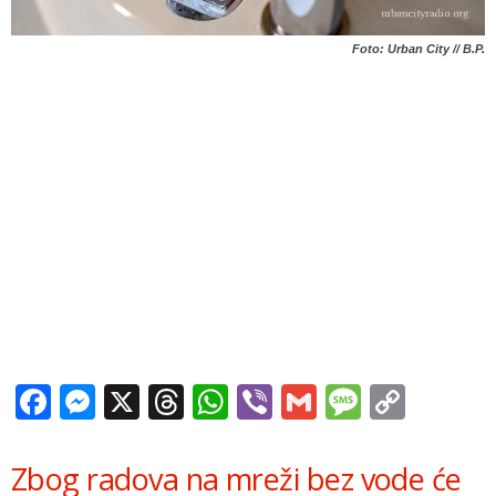
Foto: Urban City // B.P.
Facebook
Messenger
X
Threads
WhatsApp
Viber
Gmail
Messag
Copy
Link
Zbog radova na mreži bez vode će