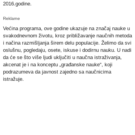
2016.godine.
Reklame
Većina programa, ove godine ukazuje na značaj nauke u
svakodnevnom životu, kroz približavanje naučnih metoda
i načina razmišljanja širem delu populacije. Želimo da svi
oslušnu, pogledaju, osete, iskuse i dodirnu nauku. U nadi
da će se što više ljudi uključiti u naučna istraživanja,
akcenat je i na konceptu „građanske nauke“, koji
podrazumeva da javnost zajedno sa naučnicima
istražuje.