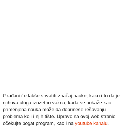
Građani će lakše shvatiti značaj nauke, kako i to da je
njihova uloga izuzetno važna, kada se pokaže kao
primenjena nauka može da doprinese rešavanju
problema koji i njih tište. Upravo na ovoj web stranici
očekujte bogat program, kao i na
youtube kanalu
.