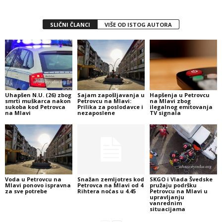
SLIČNI ČLANCI
VIŠE OD ISTOG AUTORA
Uhapšen N.U. (26) zbog
Sajam zapošljavanja u
Hapšenja u Petrovcu
smrti muškarca nakon
Petrovcu na Mlavi:
na Mlavi zbog
sukoba kod Petrovca
Prilika za poslodavce i
ilegalnog emitovanja
na Mlavi
nezaposlene
TV signala
Voda u Petrovcu na
Snažan zemljotres kod
SKGO i Vlada Švedske
Mlavi ponovo ispravna
Petrovca na Mlavi od 4
pružaju podršku
za sve potrebe
Rihtera noćas u 4.45
Petrovcu na Mlavi u
upravljanju
vanrednim
situacijama