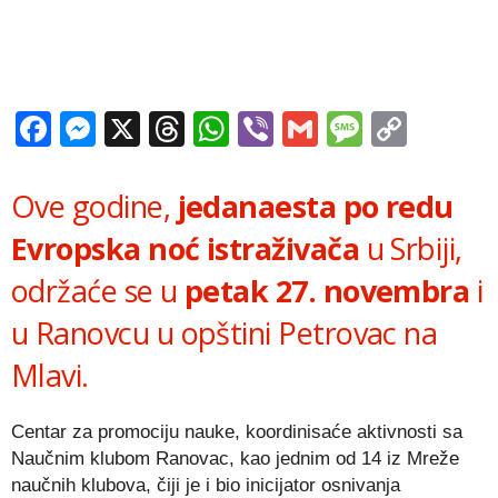
Facebook
Messenger
X
Threads
WhatsApp
Viber
Gmail
Messag
Copy
Link
Ove godine,
jedanaesta po redu
Evropska noć istraživača
u Srbiji,
održaće se u
petak 27. novembra
i
u Ranovcu u opštini Petrovac na
Mlavi.
Centar za promociju nauke, koordinisaće aktivnosti sa
Naučnim klubom Ranovac, kao jednim od 14 iz Mreže
naučnih klubova, čiji je i bio inicijator osnivanja