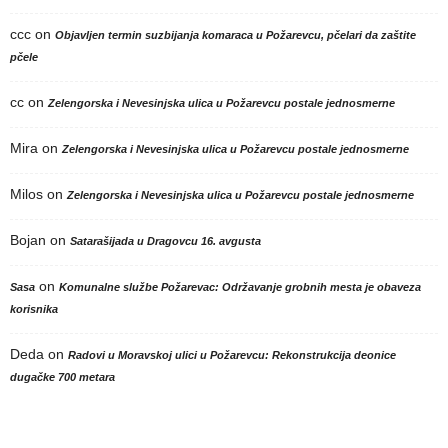
ccc
on
Objavljen termin suzbijanja komaraca u Požarevcu, pčelari da zaštite
pčele
cc
on
Zelengorska i Nevesinjska ulica u Požarevcu postale jednosmerne
Mira
on
Zelengorska i Nevesinjska ulica u Požarevcu postale jednosmerne
Milos
on
Zelengorska i Nevesinjska ulica u Požarevcu postale jednosmerne
Bojan
on
Satarašijada u Dragovcu 16. avgusta
on
Sasa
Komunalne službe Požarevac: Održavanje grobnih mesta je obaveza
korisnika
Deda
on
Radovi u Moravskoj ulici u Požarevcu: Rekonstrukcija deonice
dugačke 700 metara