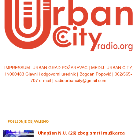
IMPRESSUM:
URBAN GRAD POŽAREVAC | MEDIJ: URBAN CITY,
IN000483 Glavni i odgovorni urednik | Bogdan Popović | 062/565-
707 e-mail | radiourbancity@gmail.com
POSLEDNJE OBJAVLJENO
Uhapšen N.U. (26) zbog smrti muškarca