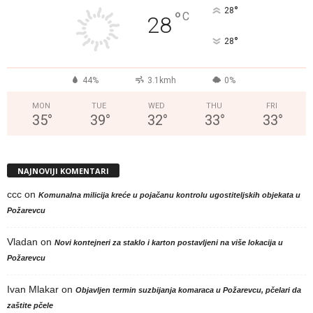
°
28
°
C
28
°
28
44%
3.1kmh
0%
MON
TUE
WED
THU
FRI
35
°
39
°
32
°
33
°
33
°
NAJNOVIJI KOMENTARI
ccc
on
Komunalna milicija kreće u pojačanu kontrolu ugostiteljskih objekata u
Požarevcu
Vladan
on
Novi kontejneri za staklo i karton postavljeni na više lokacija u
Požarevcu
Ivan Mlakar
on
Objavljen termin suzbijanja komaraca u Požarevcu, pčelari da
zaštite pčele