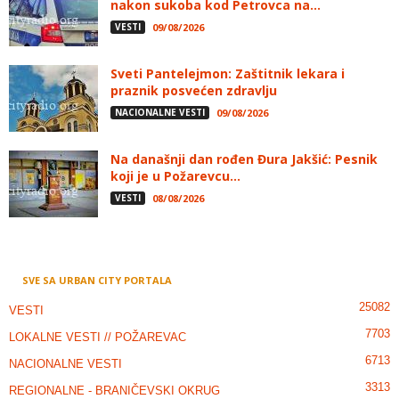
nakon sukoba kod Petrovca na...
VESTI
09/08/2026
Sveti Pantelejmon: Zaštitnik lekara i
praznik posvećen zdravlju
NACIONALNE VESTI
09/08/2026
Na današnji dan rođen Đura Jakšić: Pesnik
koji je u Požarevcu...
VESTI
08/08/2026
SVE SA URBAN CITY PORTALA
25082
VESTI
7703
LOKALNE VESTI // POŽAREVAC
6713
NACIONALNE VESTI
3313
REGIONALNE - BRANIČEVSKI OKRUG