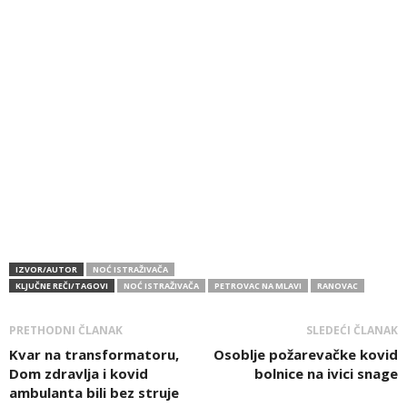
IZVOR/AUTOR
NOĆ ISTRAŽIVAČA
KLJUČNE REČI/TAGOVI
NOĆ ISTRAŽIVAČA
PETROVAC NA MLAVI
RANOVAC
PRETHODNI ČLANAK
SLEDEĆI ČLANAK
Kvar na transformatoru,
Osoblje požarevačke kovid
Dom zdravlja i kovid
bolnice na ivici snage
ambulanta bili bez struje