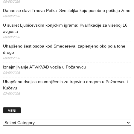
08/08/2026
Danas se slavi Trnova Petka: Svetiteljka koju posebno poštuju žene
08/08/2026
U susret Ljubičevskim konjičkim igrama: Kvalifikacije za višeboj 16.
avgusta
08/08/2026
Uhapšeno šest osoba kod Smedereva, zaplenjeno oko pola tone
droge
08/08/2026
Iznajmljivanje ATV/KVAD vozila u Požarevcu
08/08/2026
Uhapšena dvojica osumnjičenih za trgovinu drogom u Požarevcu i
Kučevu
07/08/2026
MENI
MENI