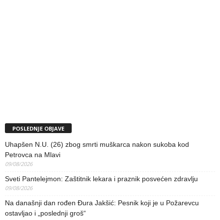
POSLEDNJE OBJAVE
Uhapšen N.U. (26) zbog smrti muškarca nakon sukoba kod
Petrovca na Mlavi
09/08/2026
Sveti Pantelejmon: Zaštitnik lekara i praznik posvećen zdravlju
09/08/2026
Na današnji dan rođen Đura Jakšić: Pesnik koji je u Požarevcu
ostavljao i „poslednji groš“