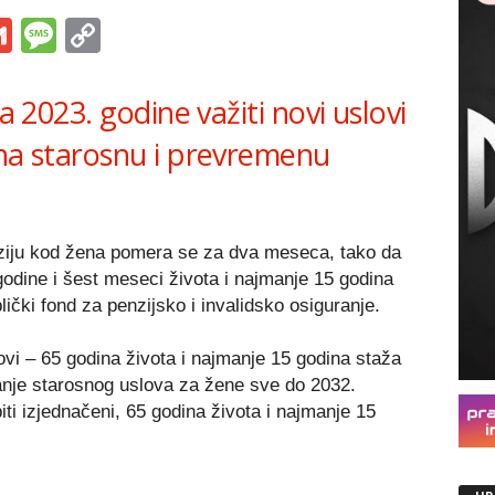
s
tsApp
iber
Gmail
Message
Copy
Link
ra 2023. godine važiti novi uslovi
 na starosnu i prevremenu
ziju kod žena pomera se za dva meseca, tako da
godine i šest meseci života i najmanje 15 godina
ički fond za penzijsko i invalidsko osiguranje.
ovi – 65 godina života i najmanje 15 godina staža
anje starosnog uslova za žene sve do 2032.
iti izjednačeni, 65 godina života i najmanje 15