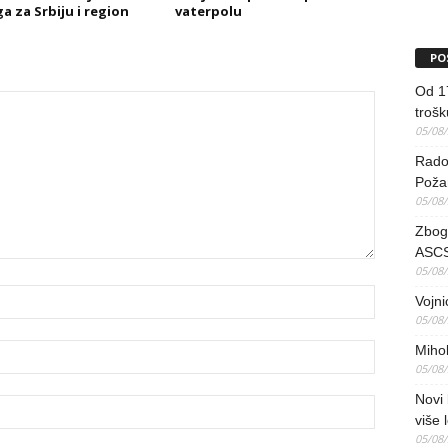
a za Srbiju i region
vaterpolu
PO
Od 17
trošk
05/08
Radov
Poža
05/08
Zbog 
ASCS
05/08
Vojni
05/08
Mihol
05/08
Novi 
više 
05/08