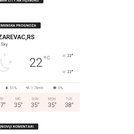
BAN CITY NA FEJSBUKU
EMENSKA PROGNOZA
ZAREVAC,RS
 Sky
°
22
°
C
22
°
22
51%
1.7kmh
0%
FRI
SAT
SUN
MON
TUE
37
°
35
°
35
°
35
°
38
°
JNOVIJI KOMENTARI