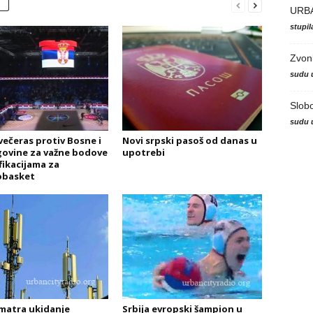
URB
stupi
Zvon
sudu 
Slob
sudu 
 večeras protiv Bosne i
Novi srpski pasoš od danas u
ovine za važne bodove
upotrebi
fikacijama za
basket
matra ukidanje
Srbija evropski šampion u