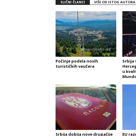
SLIČNI ČLANCI
VIŠE OD ISTOG AUTORA
Počinje podela novih
Srbija
turističkih vaučera
Herceg
u kvali
Mundo
Srbija dobija nove drugačije
EU raz