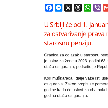
Facebook
Messenger
X
Thread
Wha
V
U Srbiji će od 1. janua
za ostvarivanje prava
starosnu penziju.
Granica za odlazak u starosnu pen
je uslov za žene u 2023. godini 63 
staža osiguranja, podsetio je Republ
Kod muškaraca i dalje važe isti usl
osiguranja. Zakon propisuje pomer
godine kada će uslovi za oba pola b
godina staža osiguranja.