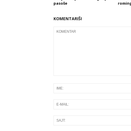
pasoše
roming
KOMENTARIŠI