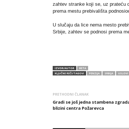
zahtev stranke koji se, uz prateću 
prema mestu prebivališta podnosio
U slučaju da lice nema mesto prebiv
Srbije, zahtev se podnosi prema me
IZVOR/AUTOR
BETA
KLJUČNE REČI/TAGOVI
PENZIJA
SRBIJA
USLOVI
PRETHODNI ČLANAK
Gradi se još jedna stambena zgrad
blizini centra Požarevca