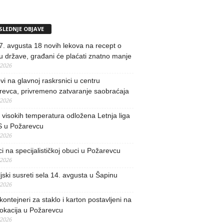
SLEDNJE OBJAVE
. avgusta 18 novih lekova na recept o
u države, građani će plaćati znatno manje
/2026
i na glavnoj raskrsnici u centru
revca, privremeno zatvaranje saobraćaja
/2026
visokih temperatura odložena Letnja liga
 u Požarevcu
/2026
ci na specijalističkoj obuci u Požarevcu
/2026
jski susreti sela 14. avgusta u Šapinu
/2026
kontejneri za staklo i karton postavljeni na
lokacija u Požarevcu
/2026