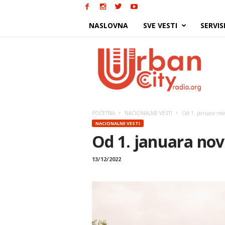
NASLOVNA
SVE VESTI
SERVIS
Urban
City
POČETNA
NACIONALNE VESTI
Od 1. januara novi
NACIONALNE VESTI
Od 1. januara novi
13/12/2022