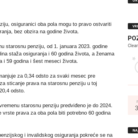
UR
ju, osiguranici oba pola mogu to pravo ostvariti
VR
anja, bez obzira na godine života.
PO
Clear
u starosnu penziju, od 1. januara 2023. godine
ina staža osiguranja i 60 godina života, a ženama
 i 59 godina i šest meseci života.
manjuje za 0,34 odsto za svaki mesec pre
za sticanje prava na starosnu penziju u toj
20,4 odsto.
vremenu starosnu penziju predviđeno je do 2024.
 vrste prava za oba pola biti potrebno 60 godina
NA
penzijskog i invalidskog osiguranja pokreće se na