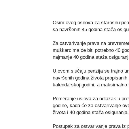
Osim ovog osnova za starosnu penzi
sa navršenih 45 godina staža osigur
Za ostvarivanje prava na prevremen
muškarcima će biti potrebno 40 god
najmanje 40 godina staža osiguranja
U ovom slučaju penzija se trajno u
navršenih godina života propisanih 
kalendarskoj godini, a maksimalno 
Pomeranje uslova za odlazak u pre
godine, kada će za ostvarivanje ove
života i 40 godina staža osiguranja.
Postupak za ostvarivanje prava iz 