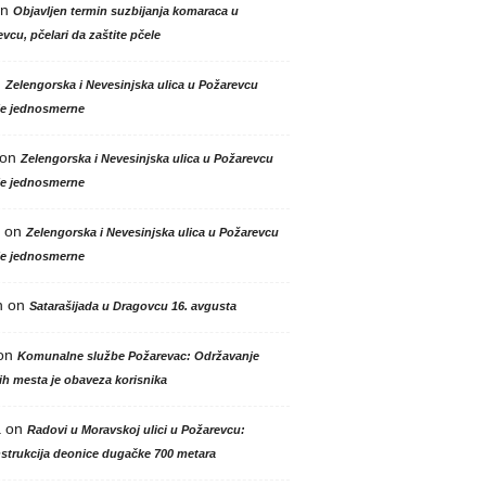
n
Objavljen termin suzbijanja komaraca u
vcu, pčelari da zaštite pčele
n
Zelengorska i Nevesinjska ulica u Požarevcu
le jednosmerne
on
Zelengorska i Nevesinjska ulica u Požarevcu
le jednosmerne
on
Zelengorska i Nevesinjska ulica u Požarevcu
le jednosmerne
n
on
Satarašijada u Dragovcu 16. avgusta
on
Komunalne službe Požarevac: Održavanje
h mesta je obaveza korisnika
a
on
Radovi u Moravskoj ulici u Požarevcu:
strukcija deonice dugačke 700 metara