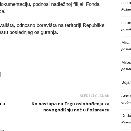
ccc
o
dokumentaciju, podnosi nadležnoj filijali Fonda
Požare
ca.
cc
o
ališta, odnosno boravišta na teritoriji Republike
posta
stu poslednjeg osiguranja.
Mira
posta
Milos
posta
Boja
SLEDEĆI ČLANAK
Sasa
grobni
a u
Ko nastupa na Trgu oslobođenja za
novogodišnju noć u Požarevcu
Ded
Rekon