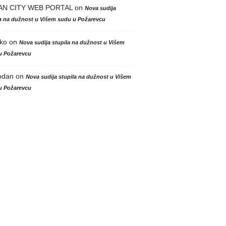
AN CITY WEB PORTAL
on
Nova sudija
la na dužnost u Višem sudu u Požarevcu
ko
on
Nova sudija stupila na dužnost u Višem
u Požarevcu
odan
on
Nova sudija stupila na dužnost u Višem
u Požarevcu