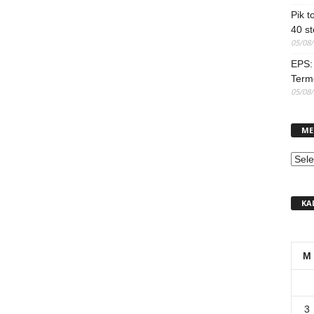
Pik t
40 st
05/08
EPS: 
Term
05/08
ME
MEN
KA
M
3