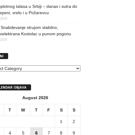
oplotnog talasa u Srbiji – danas i sutra do
epeni, vrelo i u Požarevcu
/2026
Snabdevanje strujom stabilno,
oelektrana Kostolac u punom pogonu
/2026
NI
I
LENDAR OBJAVA
August 2026
T
W
T
F
S
S
1
2
4
5
6
7
8
9