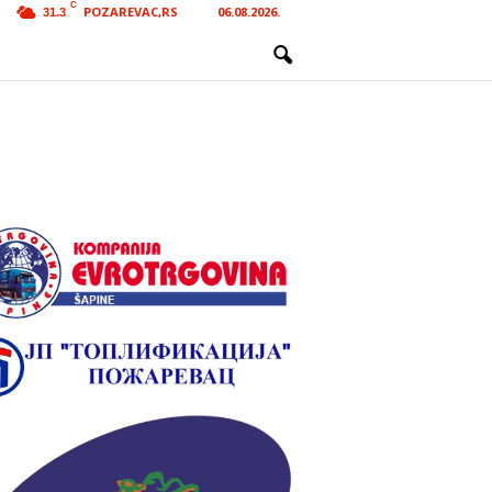
C
POZAREVAC,RS
06.08.2026.
31.3