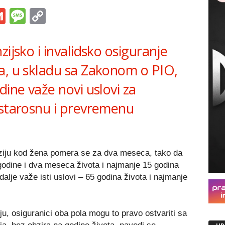
s
tsApp
iber
Gmail
Message
Copy
Link
ijsko i invalidsko osiguranje
a, u skladu sa Zakonom o PIO,
dine važe novi uslovi za
 starosnu i prevremenu
ziju kod žena pomera se za dva meseca, tako da
godine i dva meseca života i najmanje 15 godina
alje važe isti uslovi – 65 godina života i najmanje
, osiguranici oba pola mogu to pravo ostvariti sa