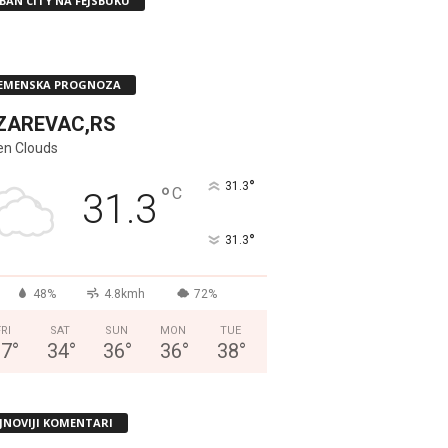
BAN CITY NA FEJSBUKU
EMENSKA PROGNOZA
ZAREVAC,RS
en Clouds
°
31.3
°
C
31.3
°
31.3
48%
4.8kmh
72%
FRI
SAT
SUN
MON
TUE
37
°
34
°
36
°
36
°
38
°
JNOVIJI KOMENTARI