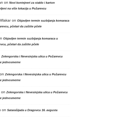
an
on
Novi kontejneri za staklo i karton
ljeni na više lokacija u Požarevcu
 Mlakar
on
Objavljen termin suzbijanja komaraca
revcu, pčelari da zaštite pčele
n
Objavljen termin suzbijanja komaraca u
vcu, pčelari da zaštite pčele
n
Zelengorska i Nevesinjska ulica u Požarevcu
le jednosmerne
on
Zelengorska i Nevesinjska ulica u Požarevcu
le jednosmerne
on
Zelengorska i Nevesinjska ulica u Požarevcu
le jednosmerne
n
on
Satarašijada u Dragovcu 16. avgusta