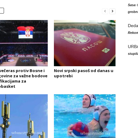
Sasa
grobni
Ded
Rekon
URB
stupi
 večeras protiv Bosne i
Novi srpski pasoš od danas u
ovine za važne bodove
upotrebi
fikacijama za
basket