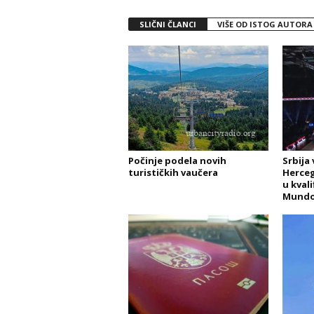
SLIČNI ČLANCI
VIŠE OD ISTOG AUTORA
Počinje podela novih
Srbija
turističkih vaučera
Herceg
u kvali
Mundo