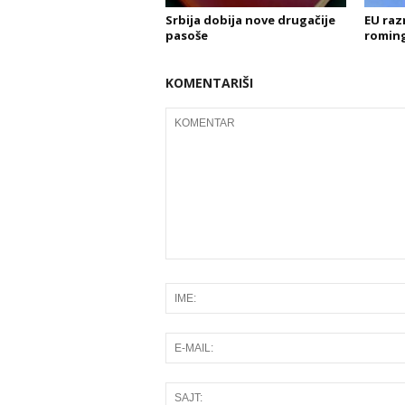
Srbija dobija nove drugačije
EU raz
pasoše
roming
KOMENTARIŠI