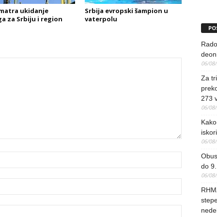
matra ukidanje
Srbija evropski šampion u
a za Srbiju i region
vaterpolu
PO
Rado
deoni
06/08
Za tr
preko
273 
06/08
Kako 
iskori
06/08
Obus
do 9.
06/08
RHMZ
stepe
nedel