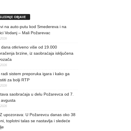
SLEDNJE OBJAVE
vi na auto-putu kod Smedereva i na
ci Vodanj – Mali Požarevac
/2026
i dana otkriveno više od 19.000
račenja brzine, iz saobraćaja isključena
vozača
/2026
radi sistem preporuka igara i kako ga
stiti za bolji RTP
/2026
tava saobraćaja u delu Požarevca od 7.
 avgusta
/2026
 upozorava: U Požarevcu danas oko 38
ni, toplotni talas se nastavlja i sledeće
je