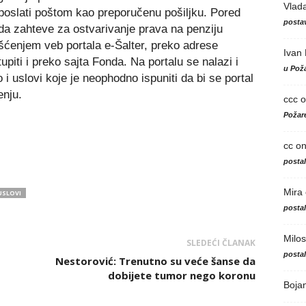
Vlad
 poslati poštom kao preporučenu pošiljku. Pored
postav
a zahteve za ostvarivanje prava na penziju
šćenjem veb portala e-Šalter, preko adrese
Ivan
upiti i preko sajta Fonda. Na portalu se nalazi i
u Poža
 i uslovi koje je neophodno ispuniti da bi se portal
enju.
ccc
o
Požare
cc
o
posta
Mira
USLOVI
posta
Milos
SLEDEĆI ČLANAK
posta
Nestorović: Trenutno su veće šanse da
dobijete tumor nego koronu
Boja