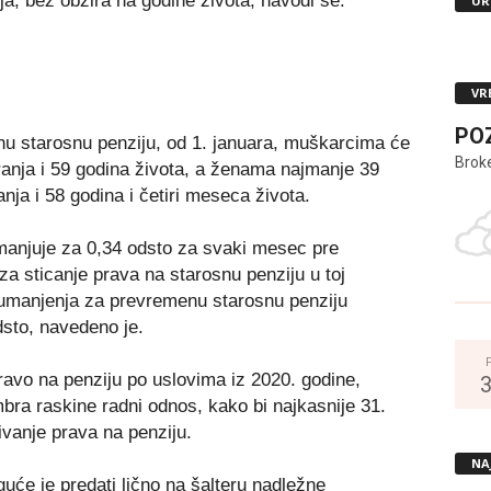
a, bez obzira na godine života, navodi se.
UR
VR
PO
u starosnu penziju, od 1. januara, muškarcima će
Brok
ranja i 59 godina života, a ženama najmanje 39
nja i 58 godina i četiri meseca života.
manjuje za 0,34 odsto za svaki mesec pre
za sticanje prava na starosnu penziju u toj
 umanjenja za prevremenu starosnu penziju
sto, navedeno je.
pravo na penziju po uslovima iz 2020. godine,
bra raskine radni odnos, kako bi najkasnije 31.
vanje prava na penziju.
NA
će je predati lično na šalteru nadležne