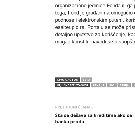
organizacione jedinice Fonda ili ga
toga, Fond je građanima omogućio d
podnose i elektronskim putem, kori
esalter.pio.rs. Portalu se može prist
detaljno uputstvo za korišćenje, kao
mogao koristiti, navodi se u saopšt
IZVOR/AUTOR
BETA
KLJUČNE REČI/TAGOVI
PENZIJA
PIO
SRBIJA
PRETHODNI ČLANAK
Šta se dešava sa kreditima ako se
banka proda