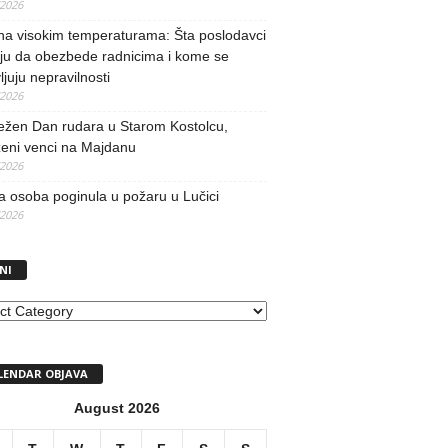
/2026
na visokim temperaturama: Šta poslodavci
ju da obezbede radnicima i kome se
vljuju nepravilnosti
/2026
ežen Dan rudara u Starom Kostolcu,
ženi venci na Majdanu
/2026
 osoba poginula u požaru u Lučici
/2026
NI
I
LENDAR OBJAVA
August 2026