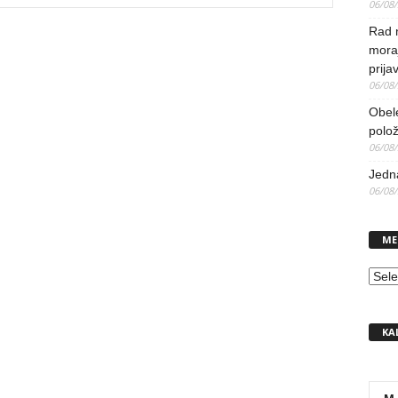
06/08
Rad 
mora
prija
06/08
Obel
polo
06/08
Jedna
06/08
ME
MEN
KA