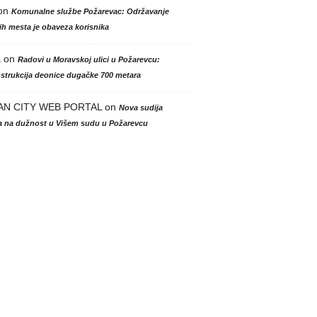
on
Komunalne službe Požarevac: Održavanje
h mesta je obaveza korisnika
a
on
Radovi u Moravskoj ulici u Požarevcu:
strukcija deonice dugačke 700 metara
AN CITY WEB PORTAL
on
Nova sudija
la na dužnost u Višem sudu u Požarevcu