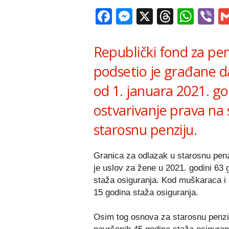
Facebook
Messenger
X
Thread
Wha
V
Republički fond za penz
podsetio je građane d
od 1. januara 2021. go
ostvarivanje prava na
starosnu penziju.
Granica za odlazak u starosnu pen
je uslov za žene u 2021. godini 63 
staža osiguranja. Kod muškaraca i d
15 godina staža osiguranja.
Osim tog osnova za starosnu penziju