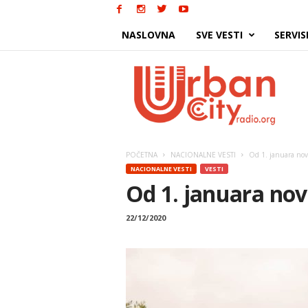
NASLOVNA
SVE VESTI
SERVIS
Urban
City
POČETNA
NACIONALNE VESTI
Od 1. januara novi
NACIONALNE VESTI
VESTI
Od 1. januara novi
22/12/2020