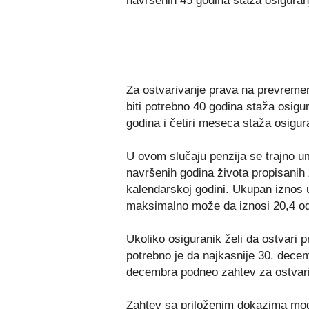
navršenih 45 godina staža osiguranj
Za ostvarivanje prava na prevremen
biti potrebno 40 godina staža osigu
godina i četiri meseca staža osigura
U ovom slučaju penzija se trajno u
navršenih godina života propisanih 
kalendarskoj godini. Ukupan iznos
maksimalno može da iznosi 20,4 od
Ukoliko osiguranik želi da ostvari 
potrebno je da najkasnije 30. decem
decembra podneo zahtev za ostvari
Zahtev sa priloženim dokazima mogu