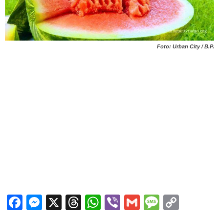
Foto: Urban City / B.P.
Facebook
Messenger
X
Threads
WhatsApp
Viber
Gmail
Messag
Copy
Link