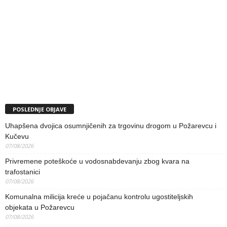
POSLEDNJE OBJAVE
Uhapšena dvojica osumnjičenih za trgovinu drogom u Požarevcu i
Kučevu
07/08/2026
Privremene poteškoće u vodosnabdevanju zbog kvara na
trafostanici
07/08/2026
Komunalna milicija kreće u pojačanu kontrolu ugostiteljskih
objekata u Požarevcu
07/08/2026