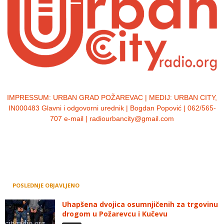
IMPRESSUM:
URBAN GRAD POŽAREVAC | MEDIJ: URBAN CITY,
IN000483 Glavni i odgovorni urednik | Bogdan Popović | 062/565-
707 e-mail | radiourbancity@gmail.com
POSLEDNJE OBJAVLJENO
Uhapšena dvojica osumnjičenih za trgovinu
drogom u Požarevcu i Kučevu