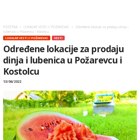
POČETNA
LOKALNE VESTI // POŽAREVAC
Određene lokacije za prodaju dinja i
lubenica u Požarevcu i Kostolcu
LOKALNE VESTI // POŽAREVAC
VESTI
Određene lokacije za prodaju
dinja i lubenica u Požarevcu i
Kostolcu
13/06/2022