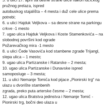
5. u ulici 27. april sa desne strane ulice nakon lučičkog
pružnog prelaza, ispred
autobuskog stajališta – 4 mesta i duž cele ulice prema
potrebi;
6. u ulici Hajduk Veljkova – sa desne strane na parkingu
crkve -1 mesto
7. ugao ulica Hajduk Veljkova i Koste Stamenkovića – na
slobodnoj površini kod ograde
Požarevačkog mira -1 mesto
8. u ulici Čede Vasovića kod stambene zgrade Trijangl,
slepa ulica – 1 mesto;
9. ugao ulica Partizanske i Ratarske – 2 mesta;
10. ugao ulica Partizanske i Dunavske ispred
samoposluge – 3 mesta;
11. u ulici Nemanje Tomića kod pijace „Pionirski trg“ na
ulazu u dvorište stambenih
zgrada, preko puta arterske česme – 2 mesta;
12. ugao ulica Bratstva jedinstva i Nemanje Tomić -
Pionirski trg, bočni deo ulaza u