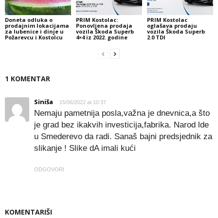
Doneta odluka o
PRIM Kostolac:
PRIM Kostolac
prodajnim lokacijama
Ponovljena prodaja
oglašava prodaju
za lubenice i dinje u
vozila Škoda Superb
vozila Škoda Superb
Požarevcu i Kostolcu
4×4 iz 2022. godine
2.0 TDI
1 KOMENTAR
Siniša
15/06/2022 at 10:37
Nemaju pametnija posla,važna je dnevnica,a što
je grad bez ikakvih investicija,fabrika. Narod lde
u Smederevo da radi. Sanaš bajni predsjednik za
slikanje ! Slike dA imali kući
ODGOVORI
KOMENTARIŠI