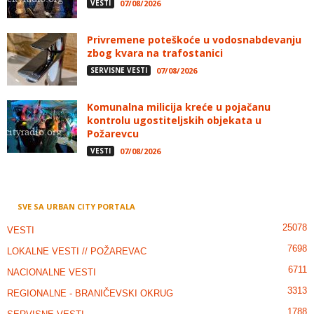
VESTI
07/08/2026
Privremene poteškoće u vodosnabdevanju
zbog kvara na trafostanici
SERVISNE VESTI
07/08/2026
Komunalna milicija kreće u pojačanu
kontrolu ugostiteljskih objekata u
Požarevcu
VESTI
07/08/2026
SVE SA URBAN CITY PORTALA
25078
VESTI
7698
LOKALNE VESTI // POŽAREVAC
6711
NACIONALNE VESTI
3313
REGIONALNE - BRANIČEVSKI OKRUG
1788