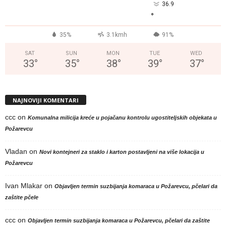
36.9
°
35%
3.1kmh
91%
SAT
SUN
MON
TUE
WED
33
°
35
°
38
°
39
°
37
°
NAJNOVIJI KOMENTARI
ccc
on
Komunalna milicija kreće u pojačanu kontrolu ugostiteljskih objekata u
Požarevcu
Vladan
on
Novi kontejneri za staklo i karton postavljeni na više lokacija u
Požarevcu
Ivan Mlakar
on
Objavljen termin suzbijanja komaraca u Požarevcu, pčelari da
zaštite pčele
ccc
on
Objavljen termin suzbijanja komaraca u Požarevcu, pčelari da zaštite