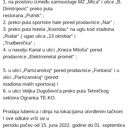
1. na prostoru između samousluge MZ „Mica“ i ulice „B.
Dimitrijević“ preko puta
restorana „Putnik“ ;
2. preko puta sportske hale pored prodavnice „Nar“ ;
3. preko puta hotela „Kostolac“ na uglu kod stadiona
„Rudar“ ( ugao ulica „13 oktobar“ i
„Trudbenička“ ;
4. u naselju Kanal u ulici „Kneza Miloša“ pored
prodavnice „Elektrometal promet“ ;
5. u ulici „Partizanskoj“ pored prodavnice „Fontana“ i u
ulici „Partizanskoj“ (pored
stadiona malih sportova) i
6. u ulici Veljka Dugoševića preko puta Tehničkog
sektora Ogranka TE-KO.
Prodaja lubenica i dinja na lokacijama utvrđenim tačkom
I ove odluke vrši se u
periodu počev od 15. juna 2022. godine do 01. septembra