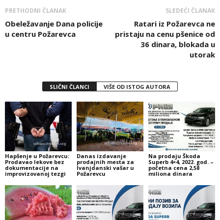
PRETHODNI ČLANAK
SLEDEĆI ČLANAK
Obeležavanje Dana policije
Ratari iz Požarevca ne
u centru Požarevca
pristaju na cenu pšenice od
36 dinara, blokada u
utorak
SLIČNI ČLANCI
VIŠE OD ISTOG AUTORA
Hapšenje u Požarevcu:
Danas izdavanje
Na prodaju Škoda
Prodavao lekove bez
prodajnih mesta za
Superb 4×4, 2022. god. –
dokumentacije na
Ivanjdanski vašar u
početna cena 2,58
improvizovanoj tezgi
Požarevcu
miliona dinara