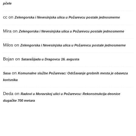
pčele
cc
on
Zelengorska i Nevesinjska ulica u Požarevcu postale jednosmerne
Mira
on
Zelengorska i Nevesinjska ulica u Požarevcu postale jednosmerne
Milos
on
Zelengorska i Nevesinjska ulica u Požarevcu postale jednosmerne
Bojan
on
Satarašijada u Dragovcu 16. avgusta
on
Sasa
Komunalne službe Požarevac: Održavanje grobnih mesta je obaveza
korisnika
Deda
on
Radovi u Moravskoj ulici u Požarevcu: Rekonstrukcija deonice
dugačke 700 metara