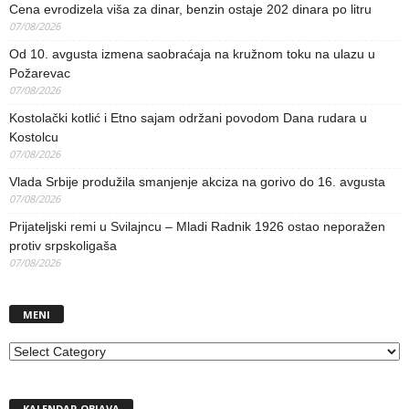
Cena evrodizela viša za dinar, benzin ostaje 202 dinara po litru
07/08/2026
Od 10. avgusta izmena saobraćaja na kružnom toku na ulazu u
Požarevac
07/08/2026
Kostolački kotlić i Etno sajam održani povodom Dana rudara u
Kostolcu
07/08/2026
Vlada Srbije produžila smanjenje akciza na gorivo do 16. avgusta
07/08/2026
Prijateljski remi u Svilajncu – Mladi Radnik 1926 ostao neporažen
protiv srpskoligaša
07/08/2026
MENI
MENI
KALENDAR OBJAVA