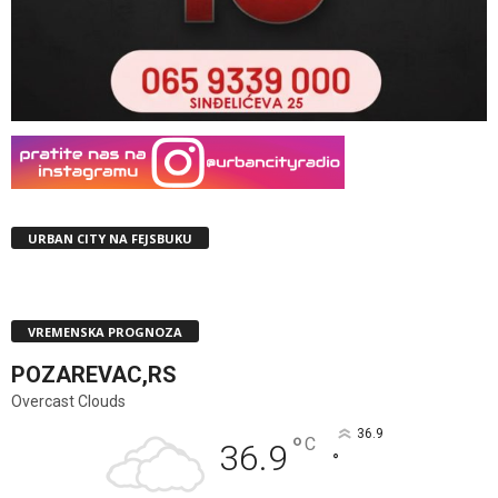
URBAN CITY NA FEJSBUKU
VREMENSKA PROGNOZA
POZAREVAC,RS
Overcast Clouds
36.9
°
C
36.9
°