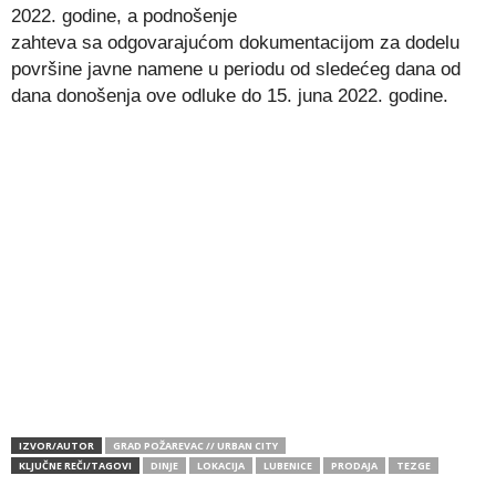
2022. godine, a podnošenje
zahteva sa odgovarajućom dokumentacijom za dodelu
površine javne namene u periodu od sledećeg dana od
dana donošenja ove odluke do 15. juna 2022. godine.
IZVOR/AUTOR
GRAD POŽAREVAC // URBAN CITY
KLJUČNE REČI/TAGOVI
DINJE
LOKACIJA
LUBENICE
PRODAJA
TEZGE