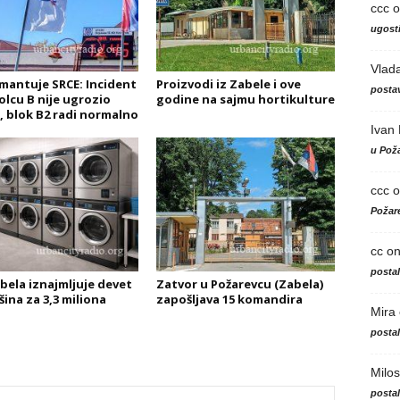
ccc
o
ugosti
Vlad
mantuje SRCE: Incident
Proizvodi iz Zabele i ove
postav
olcu B nije ugrozio
godine na sajmu hortikulture
, blok B2 radi normalno
Ivan
u Poža
ccc
o
Požare
cc
o
posta
bela iznajmljuje devet
Zatvor u Požarevcu (Zabela)
šina za 3,3 miliona
zapošljava 15 komandira
Mira
posta
Milos
posta