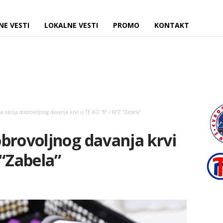
NE VESTI
LOKALNE VESTI
PROMO
KONTAKT
 akcija dobrovoljnog davanja krvi u TE-KO “B” i KPZ “Zabela”
brovoljnog davanja krvi
 “Zabela”