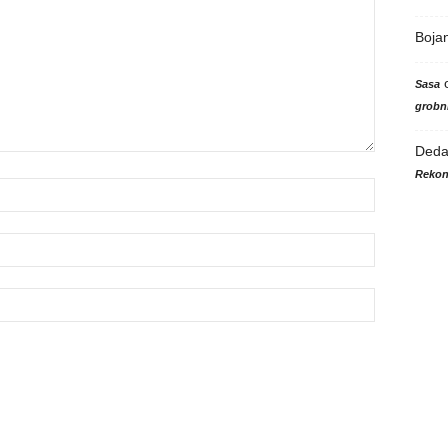
Boja
Sasa
grobni
Ded
Rekon