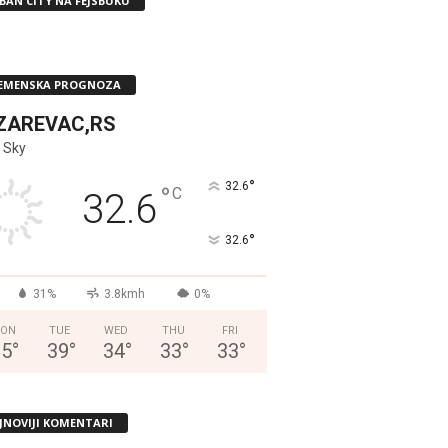
BAN CITY NA FEJSBUKU
EMENSKA PROGNOZA
ZAREVAC,RS
 Sky
°
32.6
°
C
32.6
°
32.6
31%
3.8kmh
0%
ON
TUE
WED
THU
FRI
35
°
39
°
34
°
33
°
33
°
JNOVIJI KOMENTARI