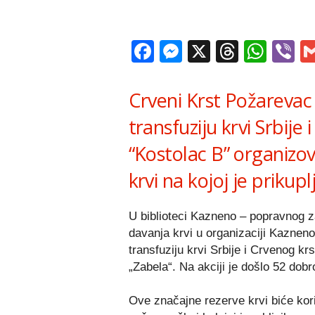
Facebook
Messenger
X
Thread
Wha
V
Crveni Krst Požarevac 
transfuziju krvi Srbij
“Kostolac B” organizo
krvi na kojoj je prikupl
U biblioteci Kazneno – popravnog z
davanja krvi u organizaciji Kazneno
transfuziju krvi Srbije i Crvenog k
„Zabela“. Na akciji je došlo 52 dobr
Ove značajne rezerve krvi biće kor