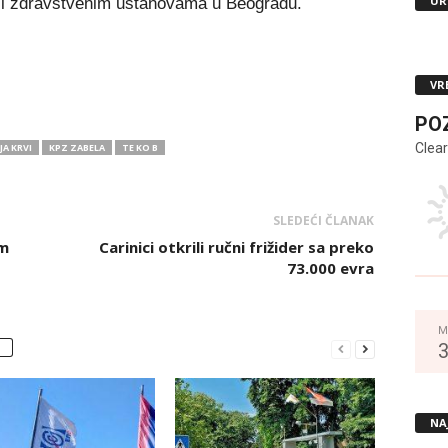
UR
a i zdravstvenim ustanovama u Beogradu.
VR
PO
Clear
A KRVI
KPZ ZABELA
TE KO B
SLEDEĆI ČLANAK
am
Carinici otkrili ručni frižider sa preko
73.000 evra
M
NA