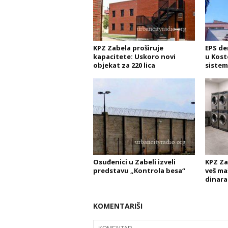
KPZ Zabela proširuje
EPS de
kapacitete: Uskoro novi
u Kost
objekat za 220 lica
sistem
Osuđenici u Zabeli izveli
KPZ Za
predstavu „Kontrola besa“
veš ma
dinara
KOMENTARIŠI