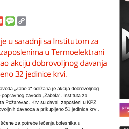
s
tsApp
iber
Gmail
Message
Copy
Link
je u saradnji sa Institutom za
e i zaposlenima u Termoelektrani
vao akciju dobrovoljnog davanja
jeno 32 jedinice krvi.
avoda „Zabela“ održana je akcija dobrovoljnog
-popravnog zavoda „Zabela“, Instituta za
rsta Požarevac. Krv su davali zaposleni u KPZ
ovoljnih davaoca a prikupljeno 51 jedinica krvi.
išćene za potrebe lečenja bolesnika u