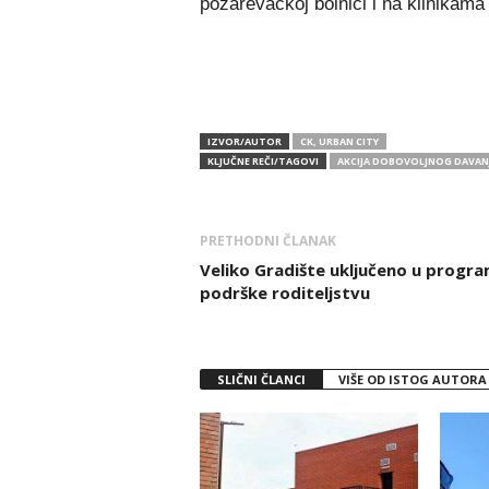
požarevačkoj bolnici i na klinikam
IZVOR/AUTOR
CK, URBAN CITY
KLJUČNE REČI/TAGOVI
AKCIJA DOBOVOLJNOG DAVANJ
PRETHODNI ČLANAK
Veliko Gradište uključeno u progr
podrške roditeljstvu
SLIČNI ČLANCI
VIŠE OD ISTOG AUTORA