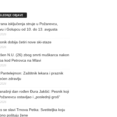
SLEDNJE OBJAVE
rana isključenja struje u Požarevcu,
u i Golupcu od 10. do 13. avgusta
/2026
nik dobija četiri nove ski-staze
/2026
šen N.U. (26) zbog smrti muškarca nakon
ba kod Petrovca na Mlavi
/2026
 Pantelejmon: Zaštitnik lekara i praznik
ećen zdravlju
/2026
našnji dan rođen Đura Jakšić: Pesnik koji
Požarevcu ostavljao i „poslednji groš“
/2026
 se slavi Trnova Petka: Svetiteljka koju
bno poštuju žene