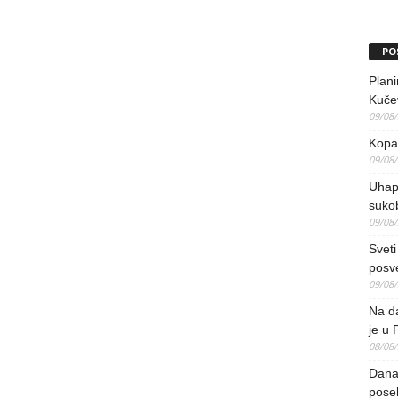
PO
Plani
Kučev
09/08
Kopao
09/08
Uhap
suko
09/08
Sveti
posv
09/08
Na da
je u 
08/08
Danas
pose