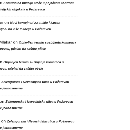
n
Komunalna milicija kreće u pojačanu kontrolu
teljskih objekata u Požarevcu
an
on
Novi kontejneri za staklo i karton
ljeni na više lokacija u Požarevcu
 Mlakar
on
Objavljen termin suzbijanja komaraca
revcu, pčelari da zaštite pčele
n
Objavljen termin suzbijanja komaraca u
vcu, pčelari da zaštite pčele
n
Zelengorska i Nevesinjska ulica u Požarevcu
le jednosmerne
on
Zelengorska i Nevesinjska ulica u Požarevcu
le jednosmerne
on
Zelengorska i Nevesinjska ulica u Požarevcu
le jednosmerne