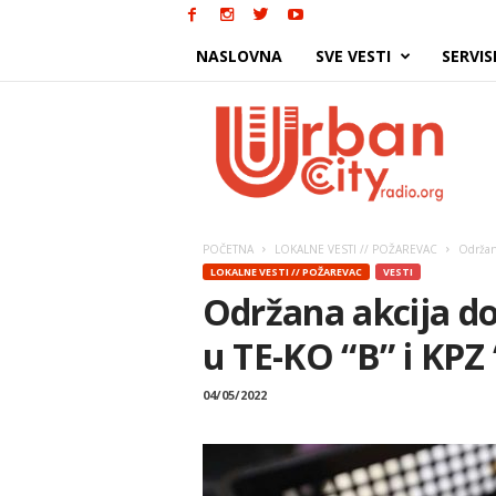
NASLOVNA
SVE VESTI
SERVIS
Urban
City
POČETNA
LOKALNE VESTI // POŽAREVAC
Održana
LOKALNE VESTI // POŽAREVAC
VESTI
Održana akcija do
u TE-KO “B” i KPZ
04/05/2022