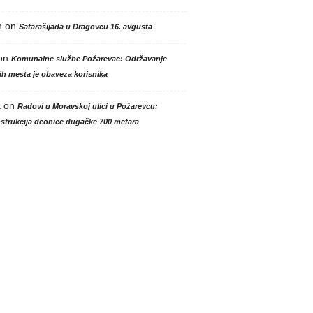
n
on
Satarašijada u Dragovcu 16. avgusta
on
Komunalne službe Požarevac: Održavanje
h mesta je obaveza korisnika
a
on
Radovi u Moravskoj ulici u Požarevcu:
strukcija deonice dugačke 700 metara