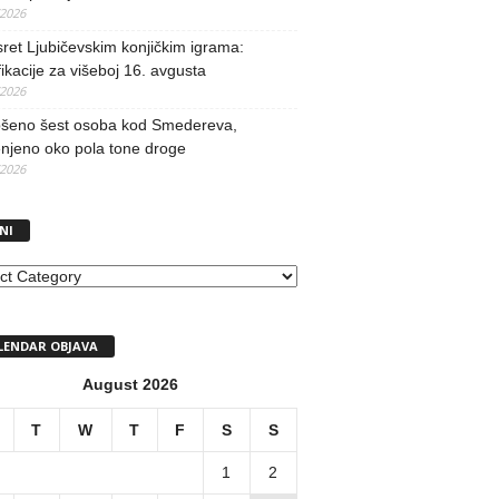
/2026
ret Ljubičevskim konjičkim igrama:
fikacije za višeboj 16. avgusta
/2026
šeno šest osoba kod Smedereva,
njeno oko pola tone droge
/2026
NI
I
LENDAR OBJAVA
August 2026
T
W
T
F
S
S
1
2