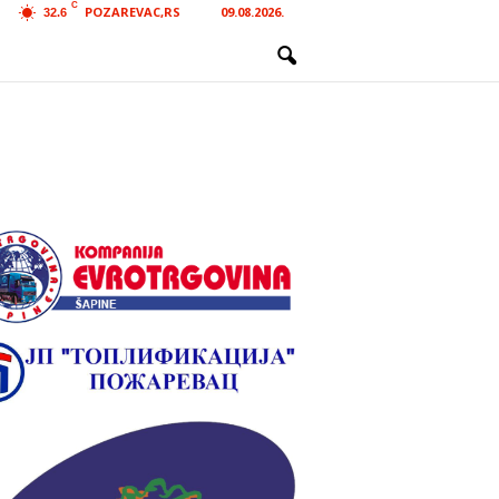
C
POZAREVAC,RS
09.08.2026.
32.6