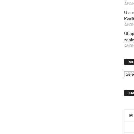
08/08
U sus
Kvali
08/08
Uhap
zaple
08/08
ME
MEN
KA
M