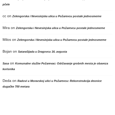
pčele
cc
on
Zelengorska i Nevesinjska ulica u Požarevcu postale jednosmerne
Mira
on
Zelengorska i Nevesinjska ulica u Požarevcu postale jednosmerne
Milos
on
Zelengorska i Nevesinjska ulica u Požarevcu postale jednosmerne
Bojan
on
Satarašijada u Dragovcu 16. avgusta
on
Sasa
Komunalne službe Požarevac: Održavanje grobnih mesta je obaveza
korisnika
Deda
on
Radovi u Moravskoj ulici u Požarevcu: Rekonstrukcija deonice
dugačke 700 metara