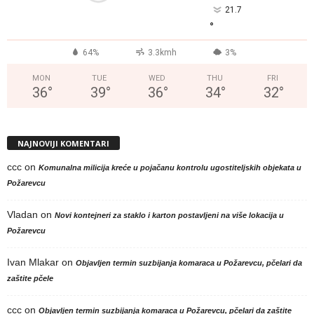
21.7
°
64%
3.3kmh
3%
MON
TUE
WED
THU
FRI
36
°
39
°
36
°
34
°
32
°
NAJNOVIJI KOMENTARI
ccc
on
Komunalna milicija kreće u pojačanu kontrolu ugostiteljskih objekata u
Požarevcu
Vladan
on
Novi kontejneri za staklo i karton postavljeni na više lokacija u
Požarevcu
Ivan Mlakar
on
Objavljen termin suzbijanja komaraca u Požarevcu, pčelari da
zaštite pčele
ccc
on
Objavljen termin suzbijanja komaraca u Požarevcu, pčelari da zaštite