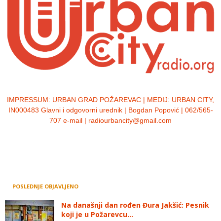
IMPRESSUM:
URBAN GRAD POŽAREVAC | MEDIJ: URBAN CITY,
IN000483 Glavni i odgovorni urednik | Bogdan Popović | 062/565-
707 e-mail | radiourbancity@gmail.com
POSLEDNJE OBJAVLJENO
Na današnji dan rođen Đura Jakšić: Pesnik
koji je u Požarevcu...