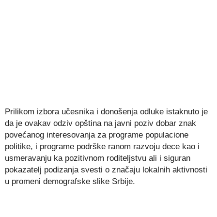
Prilikom izbora učesnika i donošenja odluke istaknuto je
da je ovakav odziv opština na javni poziv dobar znak
povećanog interesovanja za programe populacione
politike, i programe podrške ranom razvoju dece kao i
usmeravanju ka pozitivnom roditeljstvu ali i siguran
pokazatelj podizanja svesti o značaju lokalnih aktivnosti
u promeni demografske slike Srbije.