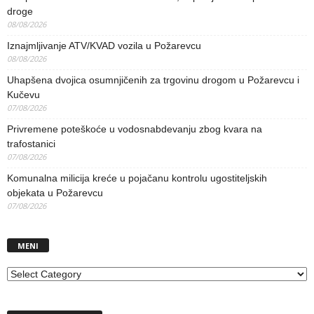
droge
08/08/2026
Iznajmljivanje ATV/KVAD vozila u Požarevcu
08/08/2026
Uhapšena dvojica osumnjičenih za trgovinu drogom u Požarevcu i
Kučevu
07/08/2026
Privremene poteškoće u vodosnabdevanju zbog kvara na
trafostanici
07/08/2026
Komunalna milicija kreće u pojačanu kontrolu ugostiteljskih
objekata u Požarevcu
07/08/2026
MENI
MENI