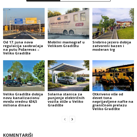
Od 17. juna nova
Mobilni mamograf u
Srebrno jezero dobija
regulacija saobraćaja
Velikom Gradištu
zatvoreni bazen i
na putu Požarevac –
moderan trg
Veliko Gradište
Veliko Gradište dobija
Solarna stanica za
Otkriveno više od
novu kanalizacionu
punjenje električnih
devet tona
mrežu vrednu 634,5
vozila stiže u Veliko
neprijavljene nafte na
miliona dinara
Gradište
graničnom prelazu
Veliko Gradište
KOMENTARIŠI