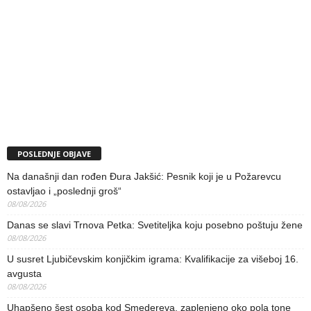
POSLEDNJE OBJAVE
Na današnji dan rođen Đura Jakšić: Pesnik koji je u Požarevcu
ostavljao i „poslednji groš“
08/08/2026
Danas se slavi Trnova Petka: Svetiteljka koju posebno poštuju žene
08/08/2026
U susret Ljubičevskim konjičkim igrama: Kvalifikacije za višeboj 16.
avgusta
08/08/2026
Uhapšeno šest osoba kod Smedereva, zaplenjeno oko pola tone