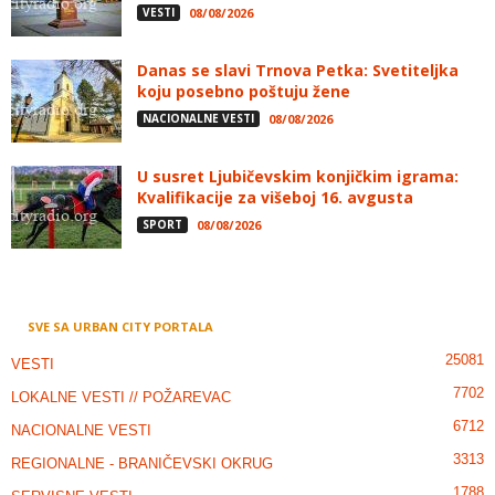
VESTI
08/08/2026
Danas se slavi Trnova Petka: Svetiteljka
koju posebno poštuju žene
NACIONALNE VESTI
08/08/2026
U susret Ljubičevskim konjičkim igrama:
Kvalifikacije za višeboj 16. avgusta
SPORT
08/08/2026
SVE SA URBAN CITY PORTALA
25081
VESTI
7702
LOKALNE VESTI // POŽAREVAC
6712
NACIONALNE VESTI
3313
REGIONALNE - BRANIČEVSKI OKRUG
1788