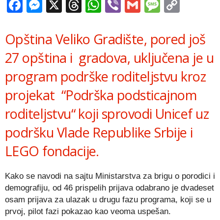
Facebook
Messenger
X
Threads
WhatsApp
Viber
Gmail
Messag
Copy
Link
Opština Veliko Gradište, pored još
27 opština i gradova, uključena je u
program podrške roditeljstvu kroz
projekat “Podrška podsticajnom
roditeljstvu“ koji sprovodi Unicef uz
podršku Vlade Republike Srbije i
LEGO fondacije.
Kako se navodi na sajtu Ministarstva za brigu o porodici i
demografiju, od 46 prispelih prijava odabrano je dvadeset
osam prijava za ulazak u drugu fazu programa, koji se u
prvoj, pilot fazi pokazao kao veoma uspešan.