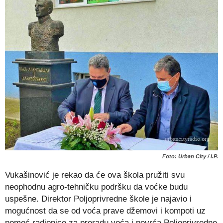
Foto: Urban City / I.P.
Vukašinović je rekao da će ova škola pružiti svu
neophodnu agro-tehničku podršku da voćke budu
uspešne. Direktor Poljoprivredne škole je najavio i
mogućnost da se od voća prave džemovi i kompoti uz
pomoć radionice za preradu voća i povrća Poljoprivredne