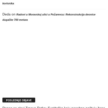
korisnika
Deda
on
Radovi u Moravskoj ulici u Požarevcu: Rekonstrukcija deonice
dugačke 700 metara
POSLEDNJE OBJAVE
Danas se slavi Trnova Petka: Svetiteljka koju posebno poštuju žene