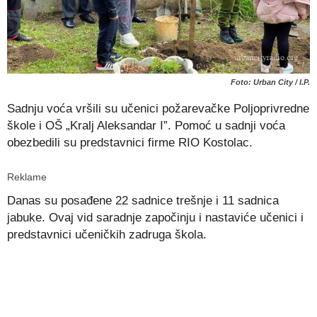
Foto: Urban City / I.P.
Sadnju voća vršili su učenici požarevačke Poljoprivredne
škole i OŠ „Kralj Aleksandar І”. Pomoć u sadnji voća
obezbedili su predstavnici firme RIO Kostolac.
Reklame
Danas su posađene 22 sadnice trešnje i 11 sadnica
jabuke. Ovaj vid saradnje započinju i nastaviće učenici i
predstavnici učeničkih zadruga škola.