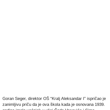
Goran Seger, direktor OŠ “Kralj Aleksandar I” ispričao je
zanimljivu priču da je ova škola kada je osnovana 1939.