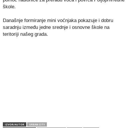
škole.
Današnje formiranje mini voćnjaka pokazuje i dobru
saradnju između jedne srednje i osnovne škole na
teritoriji našeg grada.
IZVOR/AUTOR
URBAN CITY