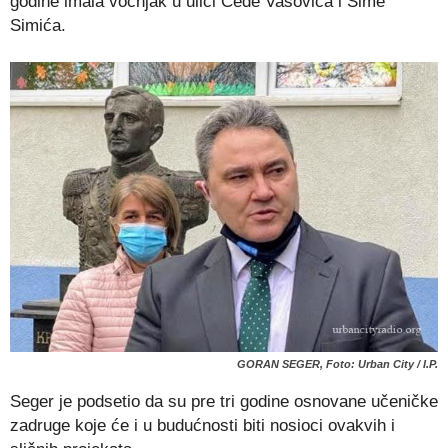
godine imala voćnjak u ulici Čede Vasovića i Sime
Simića.
GORAN SEGER, Foto: Urban City / I.P.
Seger je podsetio da su pre tri godine osnovane učeničke
zadruge koje će i u budućnosti biti nosioci ovakvih i