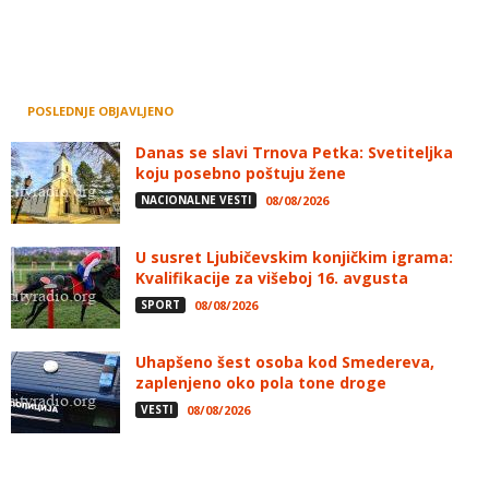
POSLEDNJE OBJAVLJENO
Danas se slavi Trnova Petka: Svetiteljka
koju posebno poštuju žene
NACIONALNE VESTI
08/08/2026
U susret Ljubičevskim konjičkim igrama:
Kvalifikacije za višeboj 16. avgusta
SPORT
08/08/2026
Uhapšeno šest osoba kod Smedereva,
zaplenjeno oko pola tone droge
VESTI
08/08/2026