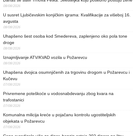
08/08/2026
U susret Ljubičevskim konjičkim igrama: Kvalifikacije za višeboj 16.
avgusta
08/08/2026
Uhapšeno šest osoba kod Smedereva, zaplenjeno oko pola tone
droge
08/08/2026
Iznajmljivanje ATV/KVAD vozila u Požarevcu
08/08/2026
Uhapšena dvojica osumnjičenih za trgovinu drogom u Požarevcu i
Kučevu
07/08/2026
Privremene poteškoće u vodosnabdevanju zbog kvara na
trafostanici
07/08/2026
Komunalna milicija kreće u pojačanu kontrolu ugostiteljskih
objekata u Požarevcu
07/08/2026
Cena evrodizela viša za dinar, benzin ostaje 202 dinara po litru