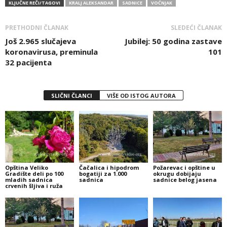
KLJUČNE REČI/TAGOVI
KRALJ ALEKSANDAR
SADNICE
VOĆNJAK
PRETHODNI ČLANAK
SLEDEĆI ČLANAK
Još 2.965 slučajeva
Jubilej: 50 godina zastave
koronavirusa, preminula
101
32 pacijenta
SLIČNI ČLANCI
VIŠE OD ISTOG AUTORA
Opština Veliko
Čačalica i hipodrom
Požarevac i opštine u
Gradište deli po 100
bogatiji za 1.000
okrugu dobijaju
mladih sadnica
sadnica
sadnice belog jasena
crvenih šljiva i ruža