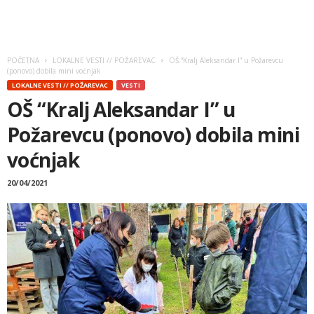
POČETNA
LOKALNE VESTI // POŽAREVAC
OŠ “Kralj Aleksandar I” u Požarevcu
(ponovo) dobila mini voćnjak
LOKALNE VESTI // POŽAREVAC
VESTI
OŠ “Kralj Aleksandar I” u
Požarevcu (ponovo) dobila mini
voćnjak
20/04/2021