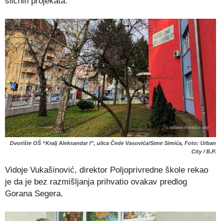
sličnih projekata.
Dvorište OŠ “Kralj Aleksandar I”, ulica Čede Vasovića/Sime Simića, Foto: Urban
City / B.P.
Vidoje Vukašinović, direktor Poljoprivredne škole rekao
je da je bez razmišljanja prihvatio ovakav predlog
Gorana Segera.