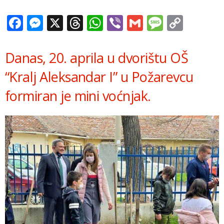
Facebook
Messenger
X
Threads
WhatsApp
Viber
Gmail
Messag
Copy
Link
Danas, 20. aprila u dvorištu OŠ
“Kralj Aleksandar I” u Požarevcu
formiran je mini voćnjak.