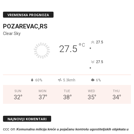
VREMENSKA PROGNOZA
POZAREVAC,RS
Clear Sky
27.5
°
C
27.5
°
27.5
°
60%
5.3kmh
6%
SUN
MON
TUE
WED
THU
32
°
37
°
38
°
35
°
34
°
NAJNOVIJI KOMENTARI
ccc
on
Komunalna milicija kreće u pojačanu kontrolu ugostiteljskih objekata u