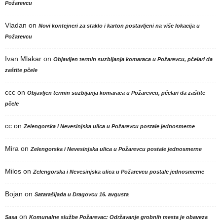
Požarevcu
Vladan
on
Novi kontejneri za staklo i karton postavljeni na više lokacija u
Požarevcu
Ivan Mlakar
on
Objavljen termin suzbijanja komaraca u Požarevcu, pčelari da
zaštite pčele
ccc
on
Objavljen termin suzbijanja komaraca u Požarevcu, pčelari da zaštite
pčele
cc
on
Zelengorska i Nevesinjska ulica u Požarevcu postale jednosmerne
Mira
on
Zelengorska i Nevesinjska ulica u Požarevcu postale jednosmerne
Milos
on
Zelengorska i Nevesinjska ulica u Požarevcu postale jednosmerne
Bojan
on
Satarašijada u Dragovcu 16. avgusta
on
Sasa
Komunalne službe Požarevac: Održavanje grobnih mesta je obaveza