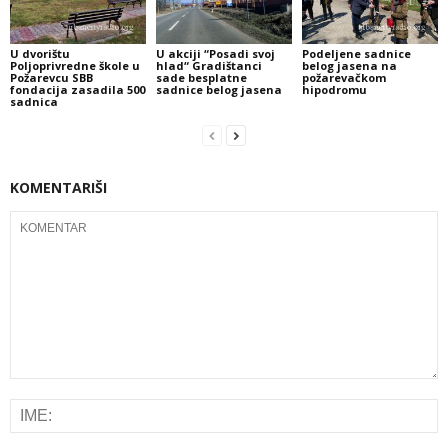
U dvorištu
U akciji “Posadi svoj
Podeljene sadnice
Poljoprivredne škole u
hlad“ Gradištanci
belog jasena na
Požarevcu SBB
sade besplatne
požarevačkom
fondacija zasadila 500
sadnice belog jasena
hipodromu
sadnica
KOMENTARIŠI