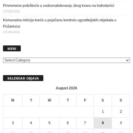
Privremene poteškoće u vodosnabdevanju zbog kvara na trafostanici
07/08/2026
Komunalna milicija kreće u pojačanu kontrolu ugostiteljskih objekata u
Požarevcu
07/08/2026
MENI
MENI
KALENDAR OBJAVA
August 2026
M
T
W
T
F
S
S
1
2
3
4
5
6
7
8
9