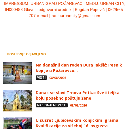
IMPRESSUM:
URBAN GRAD POŽAREVAC | MEDIJ: URBAN CITY,
IN000483 Glavni i odgovorni urednik | Bogdan Popović | 062/565-
707 e-mail | radiourbancity@gmail.com
POSLEDNJE OBJAVLJENO
Na današnji dan rođen Đura Jakšić: Pesnik
koji je u Požarevcu...
VESTI
08/08/2026
Danas se slavi Trnova Petka: Svetiteljka
koju posebno poštuju žene
NACIONALNE VESTI
08/08/2026
U susret Ljubičevskim konjičkim igrama:
Kvalifikacije za višeboj 16. avgusta