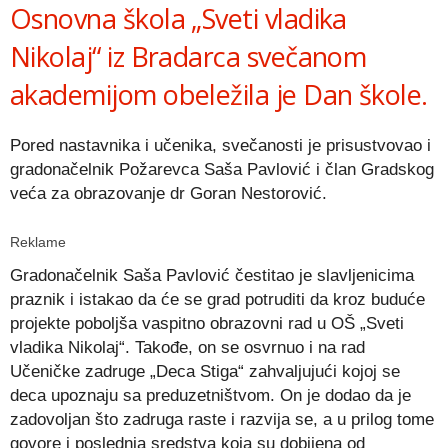
Osnovna škola „Sveti vladika
Nikolaj“ iz Bradarca svečanom
akademijom obeležila je Dan škole.
Pored nastavnika i učenika, svečanosti je prisustvovao i
gradonačelnik Požarevca Saša Pavlović i član Gradskog
veća za obrazovanje dr Goran Nestorović.
Reklame
Gradonačelnik Saša Pavlović čestitao je slavljenicima
praznik i istakao da će se grad potruditi da kroz buduće
projekte poboljša vaspitno obrazovni rad u OŠ „Sveti
vladika Nikolaj“. Takođe, on se osvrnuo i na rad
Učeničke zadruge „Deca Stiga“ zahvaljujući kojoj se
deca upoznaju sa preduzetništvom. On je dodao da je
zadovoljan što zadruga raste i razvija se, a u prilog tome
govore i poslednja sredstva koja su dobijena od