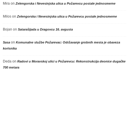
Mira
on
Zelengorska i Nevesinjska ulica u Požarevcu postale jednosmerne
Milos
on
Zelengorska i Nevesinjska ulica u Požarevcu postale jednosmerne
Bojan
on
Satarašijada u Dragovcu 16. avgusta
on
Sasa
Komunalne službe Požarevac: Održavanje grobnih mesta je obaveza
korisnika
Deda
on
Radovi u Moravskoj ulici u Požarevcu: Rekonstrukcija deonice dugačke
700 metara