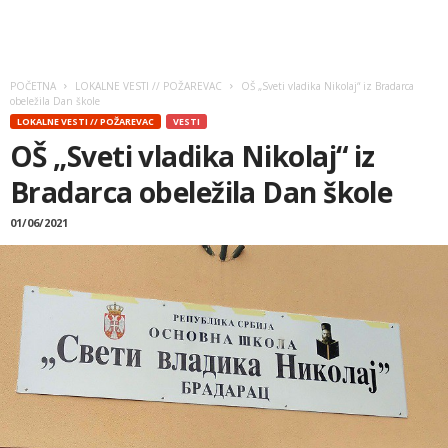
POČETNA
LOKALNE VESTI // POŽAREVAC
OŠ „Sveti vladika Nikolaj“ iz Bradarca
obeležila Dan škole
LOKALNE VESTI // POŽAREVAC
VESTI
OŠ „Sveti vladika Nikolaj“ iz
Bradarca obeležila Dan škole
01/06/2021