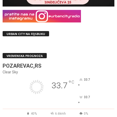
URBAN CITY NA FEJSBUKU
VREMENSKA PROGNOZA
POZAREVAC,RS
Clear Sky
33.7
°
C
33.7
°
33.7
°
40%
6.6kmh
0%