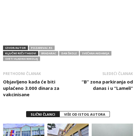
IZVOR/AUTOR
POZAREVAC.RS
KLJUČNE REČI/TAGOVI
BRADARAC
DAN ŠKOLE
SVEČANA AKDAMIJA
SVETI VLADIKA NIKOLAJ
PRETHODNI ČLANAK
SLEDEĆI ČLANAK
Objavljeno kada će biti
“B” zona parkiranja od
uplaćeno 3.000 dinara za
danas i u “Lameli”
vakcinisane
SLIČNI ČLANCI
VIŠE OD ISTOG AUTORA