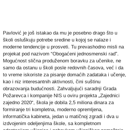
Pavlović je još istakao da mu je posebno drago što u
školi osluškuju potrebe sredine u kojoj se nalaze i
moderne tendencije u prosveti. Tu prevashodno misli na
projekat pod nazivom “Obogaćeni jednosmenski rad”.
Mogućnost slična produženom boravku za učenike, ne
samo da ostanu u školi posle redovnih časova, već i da
to vreme iskoriste za pisanje domaćih zadataka i učenje,
kao i niz interesantnih aktivnosti, čini suštinu
obrazovanja budućnosti. Zahvaljujući saradnji Grada
Požarevca i kompanije NIS u oviru projekta „Zajednici
zajedno 2020“, škola je dobila 2,5 miliona dinara za
formiranje tri kompletna, moderno opremljena,
informatička kabineta, jedan u matičnoj zgradi i dva u
izdvojenim odeljenjima škole, sa kompletnom