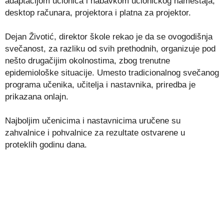
adaptacijom učionica i nabavkom učioničkog nameštaja,
desktop računara, projektora i platna za projektor.
Dejan Životić, direktor škole rekao je da se ovogodišnja
svečanost, za razliku od svih prethodnih, organizuje pod
nešto drugačijim okolnostima, zbog trenutne
epidemiološke situacije. Umesto tradicionalnog svečanog
programa učenika, učitelja i nastavnika, priredba je
prikazana onlajn.
Najboljim učenicima i nastavnicima uručene su
zahvalnice i pohvalnice za rezultate ostvarene u
proteklih godinu dana.