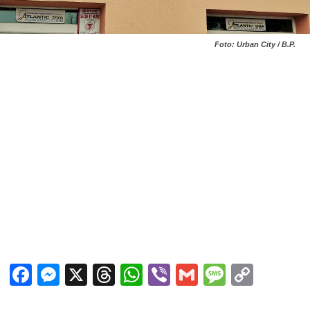
Foto: Urban City / B.P.
Facebook
Messenger
X
Threads
WhatsApp
Viber
Gmail
Messag
Copy
Link