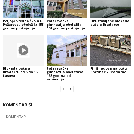
Poljoprivredna škola u
Požarevačka
Obustavljene blokade
Požarevcu obeležila 153
gimnazija obeležila
puta u Bradarcu
godine postojanja
163 godine postojanja
Blokada puta u
Požarevačka
Finiš radova na putu
Bradarcu od 5 do 16
gimnazija obeležava
Bratinac – Bradarac
časova
162 godina od
osnivanja
KOMENTARIŠI