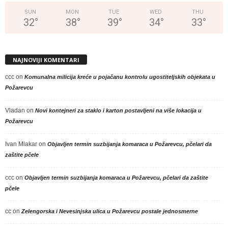
SUN
MON
TUE
WED
THU
32
°
38
°
39
°
34
°
33
°
NAJNOVIJI KOMENTARI
ccc
on
Komunalna milicija kreće u pojačanu kontrolu ugostiteljskih objekata u
Požarevcu
Vladan
on
Novi kontejneri za staklo i karton postavljeni na više lokacija u
Požarevcu
Ivan Mlakar
on
Objavljen termin suzbijanja komaraca u Požarevcu, pčelari da
zaštite pčele
ccc
on
Objavljen termin suzbijanja komaraca u Požarevcu, pčelari da zaštite
pčele
cc
on
Zelengorska i Nevesinjska ulica u Požarevcu postale jednosmerne