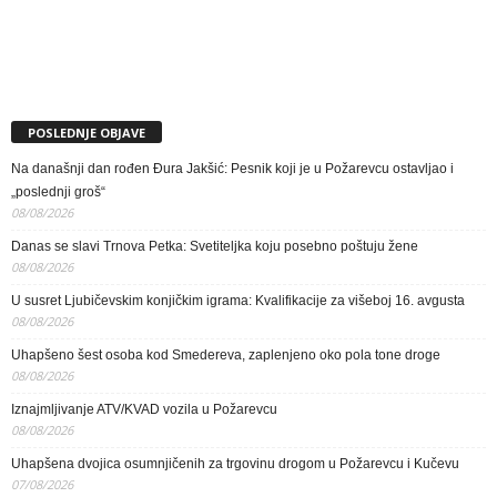
POSLEDNJE OBJAVE
Na današnji dan rođen Đura Jakšić: Pesnik koji je u Požarevcu ostavljao i
„poslednji groš“
08/08/2026
Danas se slavi Trnova Petka: Svetiteljka koju posebno poštuju žene
08/08/2026
U susret Ljubičevskim konjičkim igrama: Kvalifikacije za višeboj 16. avgusta
08/08/2026
Uhapšeno šest osoba kod Smedereva, zaplenjeno oko pola tone droge
08/08/2026
Iznajmljivanje ATV/KVAD vozila u Požarevcu
08/08/2026
Uhapšena dvojica osumnjičenih za trgovinu drogom u Požarevcu i Kučevu
07/08/2026