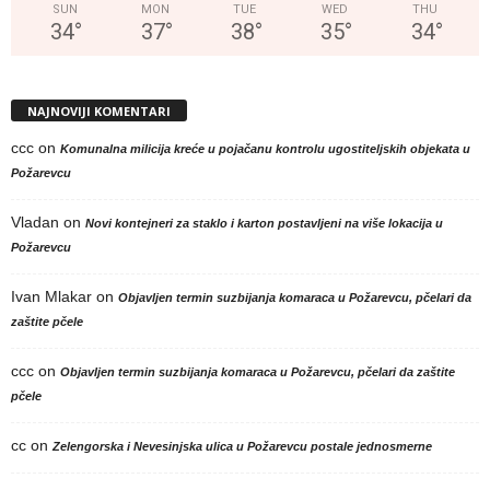
SUN
MON
TUE
WED
THU
34
°
37
°
38
°
35
°
34
°
NAJNOVIJI KOMENTARI
ccc
on
Komunalna milicija kreće u pojačanu kontrolu ugostiteljskih objekata u
Požarevcu
Vladan
on
Novi kontejneri za staklo i karton postavljeni na više lokacija u
Požarevcu
Ivan Mlakar
on
Objavljen termin suzbijanja komaraca u Požarevcu, pčelari da
zaštite pčele
ccc
on
Objavljen termin suzbijanja komaraca u Požarevcu, pčelari da zaštite
pčele
cc
on
Zelengorska i Nevesinjska ulica u Požarevcu postale jednosmerne