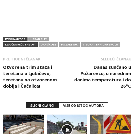
IZVOR/AUTOR
URBAN CITY
KLJUČNE REČI/TAGOVI
DAN ŠKOLE
POZAREVAC
VISOKA TEHNICKA SKOLA
PRETHODNI ČLANAK
SLEDEĆI ČLANAK
Otvorena trim staza i
Danas sunčano u
teretana u Ljubičevu,
Požarevcu, u narednim
teretanu na otvorenom
danima temperatura i do
dobija i Čačalica!
26°C
SLIČNI ČLANCI
VIŠE OD ISTOG AUTORA