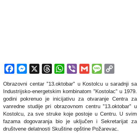
Facebook
Messenger
X
Threads
WhatsApp
Viber
Gmail
Messag
Copy
Link
Obrazovni centar ”13.oktobar” u Kostolcu u saradnji sa
Industrijsko-energetskim kombinatom ”Kostolac” u 1979.
godini pokrenuo je inicijativu za otvaranje Centra za
vanredne studije pri obrazovnom centru ”13.oktobar” u
Kostolcu, za sve struke koje postoje u Centru. U svim
fazama dogovaranja bio je uključen i Sekretarijat za
društvene delatnosti Skuštine opštine Požarevac.