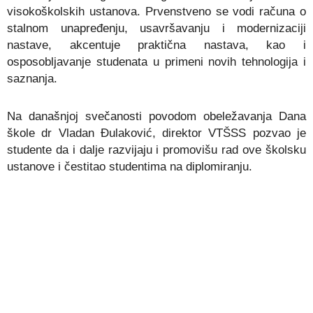
visokoškolskih ustanova. Prvenstveno se vodi računa o
stalnom unapređenju, usavršavanju i modernizaciji
nastave, akcentuje praktična nastava, kao i
osposobljavanje studenata u primeni novih tehnologija i
saznanja.
Na današnjoj svečanosti povodom obeležavanja Dana
škole dr Vladan Đulaković, direktor VTŠSS pozvao je
studente da i dalje razvijaju i promovišu rad ove školsku
ustanove i čestitao studentima na diplomiranju.