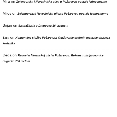
Mira
on
Zelengorska i Nevesinjska ulica u Požarevcu postale jednosmerne
Milos
on
Zelengorska i Nevesinjska ulica u Požarevcu postale jednosmerne
Bojan
on
Satarašijada u Dragovcu 16. avgusta
on
Sasa
Komunalne službe Požarevac: Održavanje grobnih mesta je obaveza
korisnika
Deda
on
Radovi u Moravskoj ulici u Požarevcu: Rekonstrukcija deonice
dugačke 700 metara