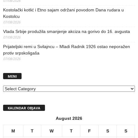
07/08/2026
Kostolački kotlić i Etno sajam održani povodom Dana rudara u
Kostolcu
07/08/2026
Vlada Srbije produžila smanjenje akciza na gorivo do 16. avgusta
07/08/2026
Prijateljski remi u Svilajncu – Mladi Radnik 1926 ostao neporažen
protiv srpskoligaša
07/08/2026
MENI
MENI
KALENDAR OBJAVA
August 2026
M
T
W
T
F
S
S