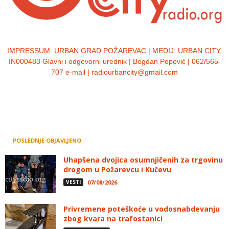
IMPRESSUM:
URBAN GRAD POŽAREVAC | MEDIJ: URBAN CITY,
IN000483 Glavni i odgovorni urednik | Bogdan Popović | 062/565-
707 e-mail | radiourbancity@gmail.com
POSLEDNJE OBJAVLJENO
Uhapšena dvojica osumnjičenih za trgovinu
drogom u Požarevcu i Kučevu
VESTI
07/08/2026
Privremene poteškoće u vodosnabdevanju
zbog kvara na trafostanici