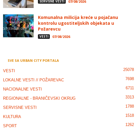
SERVISNE VESTI
07/08/2026
Komunalna milicija kreće u pojačanu
kontrolu ugostiteljskih objekata u
Požarevcu
VESTI
07/08/2026
SVE SA URBAN CITY PORTALA
25078
VESTI
7698
LOKALNE VESTI // POŽAREVAC
6711
NACIONALNE VESTI
3313
REGIONALNE - BRANIČEVSKI OKRUG
1788
SERVISNE VESTI
1518
KULTURA
1262
SPORT