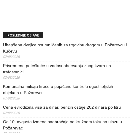
POSLEDNJE OBJAVE
Uhapšena dvojica osumnjičenih za trgovinu drogom u Požarevcu i
Kučevu
07/08/2026
Privremene poteškoće u vodosnabdevanju zbog kvara na
trafostanici
07/08/2026
Komunalna milicija kreće u pojačanu kontrolu ugostiteljskih
objekata u Požarevcu
07/08/2026
Cena evrodizela viša za dinar, benzin ostaje 202 dinara po litru
07/08/2026
Od 10. avgusta izmena saobraćaja na kružnom toku na ulazu u
Požarevac