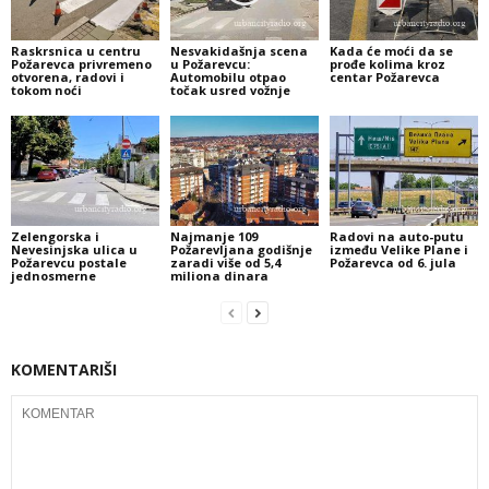
Raskrsnica u centru
Nesvakidašnja scena
Kada će moći da se
Požarevca privremeno
u Požarevcu:
prođe kolima kroz
otvorena, radovi i
Automobilu otpao
centar Požarevca
tokom noći
točak usred vožnje
Zelengorska i
Najmanje 109
Radovi na auto-putu
Nevesinjska ulica u
Požarevljana godišnje
između Velike Plane i
Požarevcu postale
zaradi više od 5,4
Požarevca od 6. jula
jednosmerne
miliona dinara
KOMENTARIŠI