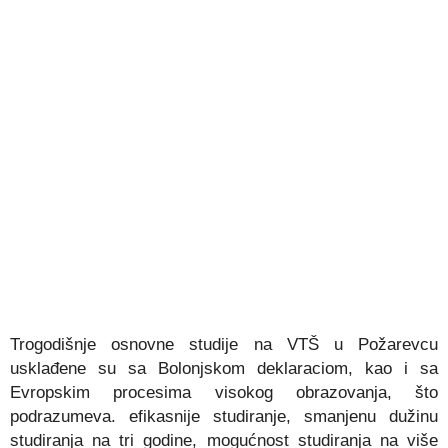
Trogodišnje osnovne studije na VTŠ u Požarevcu
usklađene su sa Bolonjskom deklaraciom, kao i sa
Evropskim procesima visokog obrazovanja, što
podrazumeva. efikasnije studiranje, smanjenu dužinu
studiranja na tri godine, mogućnost studiranja na više