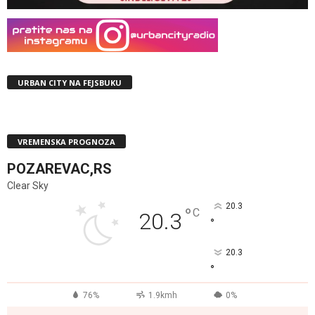
URBAN CITY NA FEJSBUKU
VREMENSKA PROGNOZA
POZAREVAC,RS
Clear Sky
20.3
°
C
20.3
°
20.3
°
76%
1.9kmh
0%