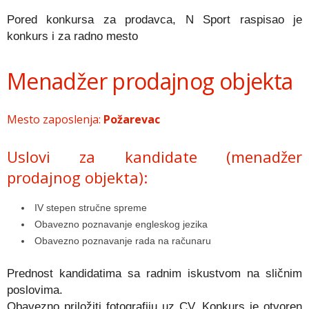
Pored konkursa za prodavca, N Sport raspisao je
konkurs i za radno mesto
Menadžer prodajnog objekta
Mesto zaposlenja:
Požarevac
Uslovi za kandidate (menadžer
prodajnog objekta):
IV stepen stručne spreme
Obavezno poznavanje engleskog jezika
Obavezno poznavanje rada na računaru
Prednost kandidatima sa radnim iskustvom na sličnim
poslovima.
Obavezno priložiti fotografiju uz CV. Konkurs je otvoren