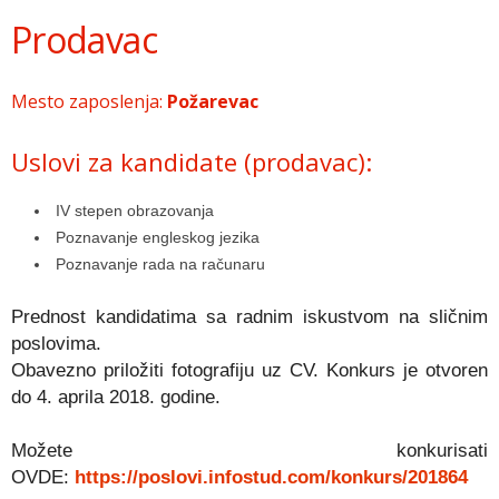
Prodavac
Mesto zaposlenja:
Požarevac
Uslovi za kandidate (prodavac):
IV stepen obrazovanja
Poznavanje engleskog jezika
Poznavanje rada na računaru
Prednost kandidatima sa radnim iskustvom na sličnim
poslovima.
Obavezno priložiti fotografiju uz CV. Konkurs je otvoren
do 4. aprila 2018. godine.
Možete konkurisati
OVDE:
https://poslovi.infostud.com/konkurs/201864