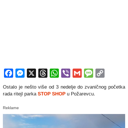
Facebook
Messenger
X
Threads
WhatsApp
Viber
Gmail
Messag
Copy
Link
Ostalo je nešto više od 3 nedelje do zvaničnog početka
rada ritejl parka
STOP SHOP
u Požarevcu.
Reklame