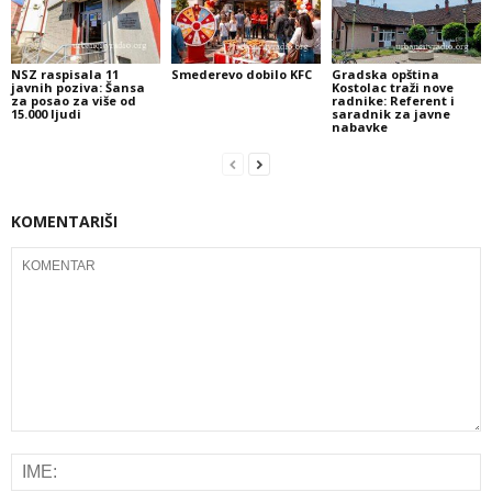
NSZ raspisala 11
Smederevo dobilo KFC
Gradska opština
javnih poziva: Šansa
Kostolac traži nove
za posao za više od
radnike: Referent i
15.000 ljudi
saradnik za javne
nabavke
KOMENTARIŠI