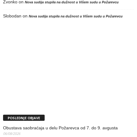
Zvonko
on
Nova sudija stupila na dužnost u Višem sudu u Požarevcu
Slobodan
on
Nova sudija stupila na dužnost u Višem sudu u Požarevcu
POSLEDNJE OBJAVE
Obustava saobraćaja u delu Požarevca od 7. do 9. avgusta
06/08/2026