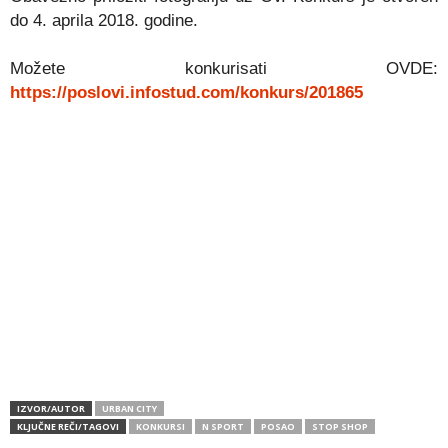
do 4. aprila 2018. godine.
Možete konkurisati OVDE:
https://poslovi.infostud.com/konkurs/201865
IZVOR/AUTOR
URBAN CITY
KLJUČNE REČI/TAGOVI
KONKURSI
N SPORT
POSAO
STOP SHOP