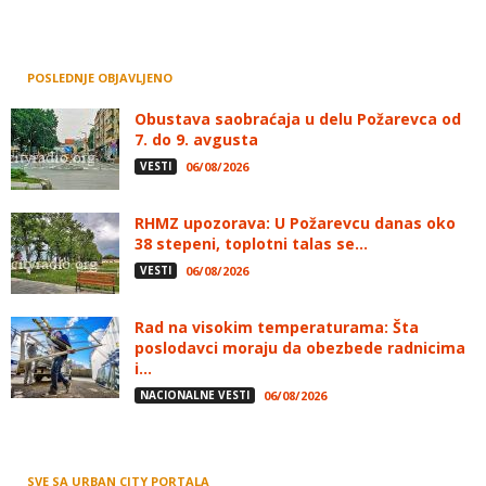
POSLEDNJE OBJAVLJENO
Obustava saobraćaja u delu Požarevca od
7. do 9. avgusta
VESTI
06/08/2026
RHMZ upozorava: U Požarevcu danas oko
38 stepeni, toplotni talas se...
VESTI
06/08/2026
Rad na visokim temperaturama: Šta
poslodavci moraju da obezbede radnicima
i...
NACIONALNE VESTI
06/08/2026
SVE SA URBAN CITY PORTALA