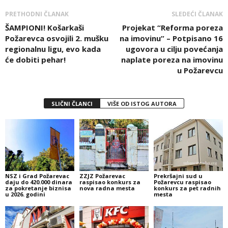
PRETHODNI ČLANAK
SLEDEĆI ČLANAK
ŠAMPIONI! Košarkaši
Projekat “Reforma poreza
Požarevca osvojili 2. mušku
na imovinu” – Potpisano 16
regionalnu ligu, evo kada
ugovora u cilju povećanja
će dobiti pehar!
naplate poreza na imovinu
u Požarevcu
SLIČNI ČLANCI
VIŠE OD ISTOG AUTORA
NSZ i Grad Požarevac
ZZJZ Požarevac
Prekršajni sud u
daju do 420.000 dinara
raspisao konkurs za
Požarevcu raspisao
za pokretanje biznisa
nova radna mesta
konkurs za pet radnih
u 2026. godini
mesta