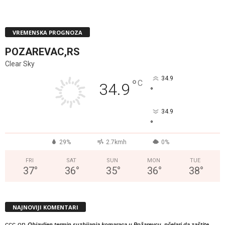
VREMENSKA PROGNOZA
POZAREVAC,RS
Clear Sky
34.9
°
C
34.9
°
34.9
°
29%
2.7kmh
0%
FRI
SAT
SUN
MON
TUE
37
°
36
°
35
°
36
°
38
°
NAJNOVIJI KOMENTARI
ccc
on
Objavljen termin suzbijanja komaraca u Požarevcu, pčelari da zaštite