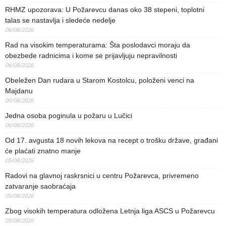
RHMZ upozorava: U Požarevcu danas oko 38 stepeni, toplotni
talas se nastavlja i sledeće nedelje
06/08/2026
Rad na visokim temperaturama: Šta poslodavci moraju da
obezbede radnicima i kome se prijavljuju nepravilnosti
06/08/2026
Obeležen Dan rudara u Starom Kostolcu, položeni venci na
Majdanu
06/08/2026
Jedna osoba poginula u požaru u Lučici
06/08/2026
Od 17. avgusta 18 novih lekova na recept o trošku države, građani
će plaćati znatno manje
05/08/2026
Radovi na glavnoj raskrsnici u centru Požarevca, privremeno
zatvaranje saobraćaja
05/08/2026
Zbog visokih temperatura odložena Letnja liga ASCS u Požarevcu
05/08/2026