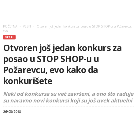
POČETNA
VESTI
Otvoren još jedan konkurs za posao u STOP SHOP-u u Požarevcu,
evo...
VESTI
Otvoren još jedan konkurs za
posao u STOP SHOP-u u
Požarevcu, evo kako da
konkurišete
Neki od konkursa su već završeni, a ono što raduje
su naravno novi konkursi koji su još uvek aktuelni
26/03/2018