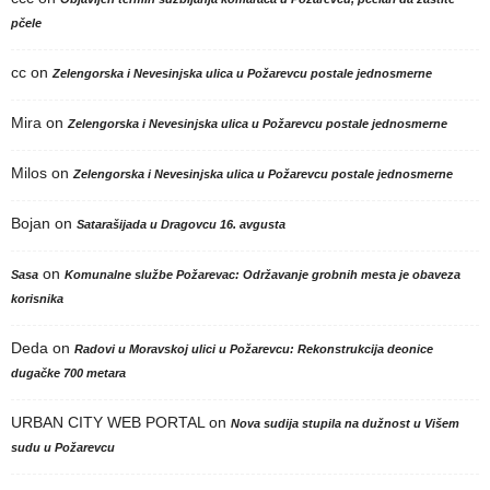
pčele
cc
on
Zelengorska i Nevesinjska ulica u Požarevcu postale jednosmerne
Mira
on
Zelengorska i Nevesinjska ulica u Požarevcu postale jednosmerne
Milos
on
Zelengorska i Nevesinjska ulica u Požarevcu postale jednosmerne
Bojan
on
Satarašijada u Dragovcu 16. avgusta
on
Sasa
Komunalne službe Požarevac: Održavanje grobnih mesta je obaveza
korisnika
Deda
on
Radovi u Moravskoj ulici u Požarevcu: Rekonstrukcija deonice
dugačke 700 metara
URBAN CITY WEB PORTAL
on
Nova sudija stupila na dužnost u Višem
sudu u Požarevcu