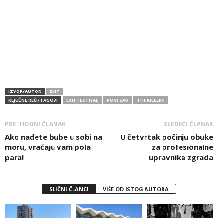
IZVOR/AUTOR
EXIT
KLJUČNE REČI/TAGOVI
EXIT FESTIVAL
NOVI SAD
THE KILLERS
PRETHODNI ČLANAK
SLEDEĆI ČLANAK
Ako nađete bube u sobi na
U četvrtak počinju obuke
moru, vraćaju vam pola
za profesionalne
para!
upravnike zgrada
SLIČNI ČLANCI
VIŠE OD ISTOG AUTORA