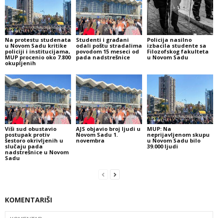
Na protestu studenata
Studenti i građani
Policija nasilno
u Novom Sadu kritike
odali poštu stradalima
izbacila studente sa
policiji i institucijama,
povodom 15 meseci od
Filozofskog fakulteta
MUP procenio oko 7.800
pada nadstrešnice
u Novom Sadu
okupljenih
Viši sud obustavio
AJS objavio broj ljudi u
MUP: Na
postupak protiv
Novom Sadu 1.
neprijavljenom skupu
šestoro okrivljenih u
novembra
u Novom Sadu bilo
slučaju pada
39.000 ljudi
nadstrešnice u Novom
Sadu
KOMENTARIŠI