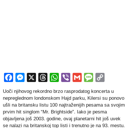
Facebook
Messenger
X
Threads
WhatsApp
Viber
Gmail
Messag
Copy
Link
Uoči njihovog rekordno brzo rasprodatog koncerta u
nepreglednom londonskom Hajd parku, Kilersi su ponovo
ušli na britansku listu 100 najtraženijih pesama sa svojim
prvim hit singlom “Mr. Brightside”. Iako je pesma
objavljena još 2003. godine, ovaj planetarni hit još uvek
se nalazi na britanskoj top listi i trenutno je na 93. mestu.