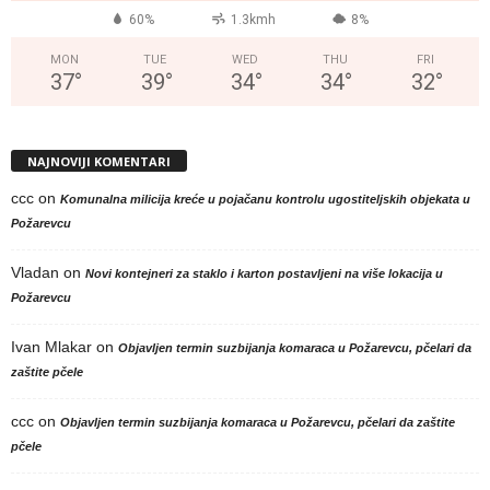
60%
1.3kmh
8%
MON
TUE
WED
THU
FRI
37
°
39
°
34
°
34
°
32
°
NAJNOVIJI KOMENTARI
ccc
on
Komunalna milicija kreće u pojačanu kontrolu ugostiteljskih objekata u
Požarevcu
Vladan
on
Novi kontejneri za staklo i karton postavljeni na više lokacija u
Požarevcu
Ivan Mlakar
on
Objavljen termin suzbijanja komaraca u Požarevcu, pčelari da
zaštite pčele
ccc
on
Objavljen termin suzbijanja komaraca u Požarevcu, pčelari da zaštite
pčele