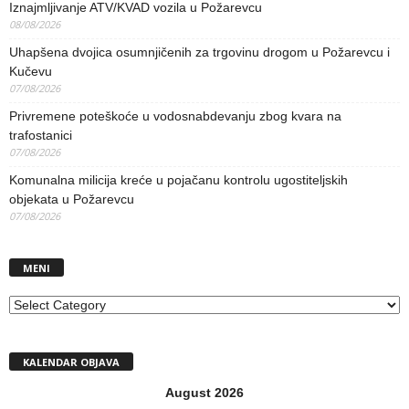
Iznajmljivanje ATV/KVAD vozila u Požarevcu
08/08/2026
Uhapšena dvojica osumnjičenih za trgovinu drogom u Požarevcu i
Kučevu
07/08/2026
Privremene poteškoće u vodosnabdevanju zbog kvara na
trafostanici
07/08/2026
Komunalna milicija kreće u pojačanu kontrolu ugostiteljskih
objekata u Požarevcu
07/08/2026
MENI
MENI
KALENDAR OBJAVA
August 2026