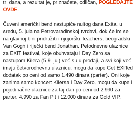
tri dana, a rezultat je, priznaćete, odličan,
POGLEDAJTE
OVDE.
Čuveni američki bend nastupiće nultog dana Exita, u
sredu, 5. jula na Petrovaradinskoj tvrđavi, dok će im se
na glavnoj bini pridružiti i njujorški Teachers, beogradski
Van Gogh i riječki bend Jonathan. Petodnevne ulaznice
za EXIT festival, koje obuhvataju i Day Zero sa
nastupom Kilera (5-9. jul) već su u prodaji, a svi koji već
imaju četvorodnevnu ulaznicu, mogu da kupe Get EXITed
dodatak po ceni od samo 1.490 dinara (parter). Oni koje
zanima samo koncert Kilersa i Day Zero, mogu da kupe i
pojedinačne ulaznice za taj dan po ceni od 2.990 za
parter, 4.990 za Fan Pit i 12.000 dinara za Gold VIP.