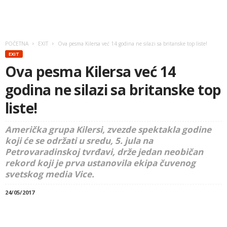
POČETNA
EXIT
Ova pesma Kilersa već 14 godina ne silazi sa britanske top liste!
EXIT
Ova pesma Kilersa već 14
godina ne silazi sa britanske top
liste!
Američka grupa Kilersi, zvezde spektakla godine
koji će se održati u sredu, 5. jula na
Petrovaradinskoj tvrđavi, drže jedan neobičan
rekord koji je prva ustanovila ekipa čuvenog
svetskog media Vice.
24/05/2017