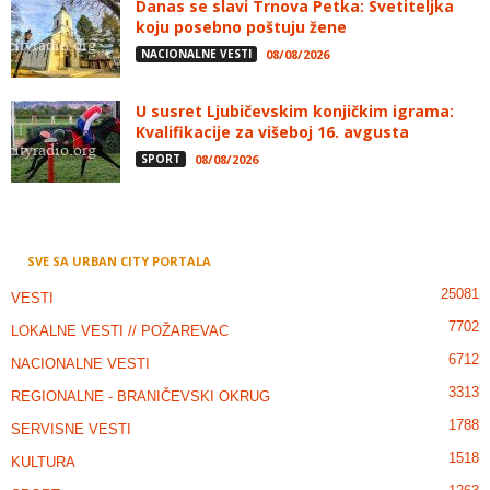
Danas se slavi Trnova Petka: Svetiteljka
koju posebno poštuju žene
NACIONALNE VESTI
08/08/2026
U susret Ljubičevskim konjičkim igrama:
Kvalifikacije za višeboj 16. avgusta
SPORT
08/08/2026
SVE SA URBAN CITY PORTALA
25081
VESTI
7702
LOKALNE VESTI // POŽAREVAC
6712
NACIONALNE VESTI
3313
REGIONALNE - BRANIČEVSKI OKRUG
1788
SERVISNE VESTI
1518
KULTURA