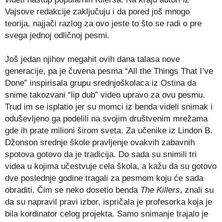
Vajsove redakcije zaključuju i da pored još mnogo
teorija, najjači razlog za ovo jeste to što se radi o pre
svega jednoj odličnoj pesmi.
Još jedan njihov megahit ovih dana talasa nove
generacije, pa je čuvena pesma “All the Things That I’ve
Done” inspirisala grupu srednjoškolaca iz Ostina da
snime takozvani “lip dub” video upravo za ovu pesmu.
Trud im se isplatio jer su momci iz benda videli snimak i
oduševljeno ga podelili na svojim društvenim mrežama
gde ih prate milioni širom sveta. Za učenike iz Lindon B.
Džonson srednje škole pravljenje ovakvih zabavnih
spotova gotovo da je tradicija. Do sada su snimili tri
videa u kojima učestvuje cela škola, a kažu da su gotovo
dve poslednje godine tragali za pesmom koju će sada
obraditi. Čim se neko dosetio benda
The Killers
, znali su
da su napravil pravi izbor, ispričala je profesorka koja je
bila kordinator celog projekta. Samo snimanje trajalo je