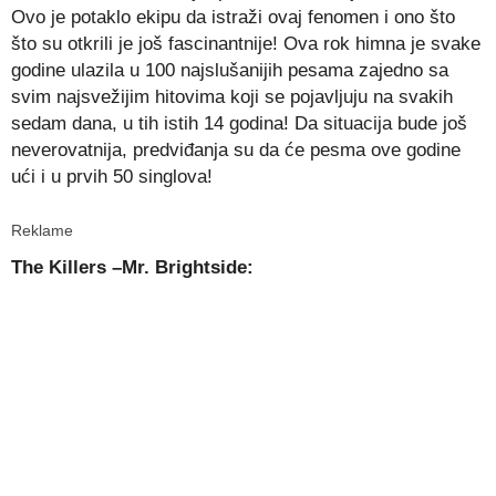
Ovo je potaklo ekipu da istraži ovaj fenomen i ono što
što su otkrili je još fascinantnije! Ova rok himna je svake
godine ulazila u 100 najslušanijih pesama zajedno sa
svim najsvežijim hitovima koji se pojavljuju na svakih
sedam dana, u tih istih 14 godina! Da situacija bude još
neverovatnija, predviđanja su da će pesma ove godine
ući i u prvih 50 singlova!
Reklame
The Killers –Mr. Brightside: