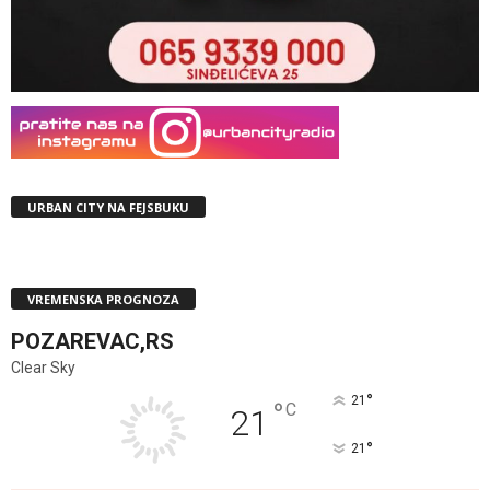
URBAN CITY NA FEJSBUKU
VREMENSKA PROGNOZA
POZAREVAC,RS
Clear Sky
°
21
°
C
21
°
21