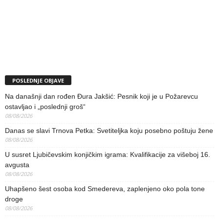
POSLEDNJE OBJAVE
Na današnji dan rođen Đura Jakšić: Pesnik koji je u Požarevcu
ostavljao i „poslednji groš“
08/08/2026
Danas se slavi Trnova Petka: Svetiteljka koju posebno poštuju žene
08/08/2026
U susret Ljubičevskim konjičkim igrama: Kvalifikacije za višeboj 16.
avgusta
08/08/2026
Uhapšeno šest osoba kod Smedereva, zaplenjeno oko pola tone
droge
08/08/2026