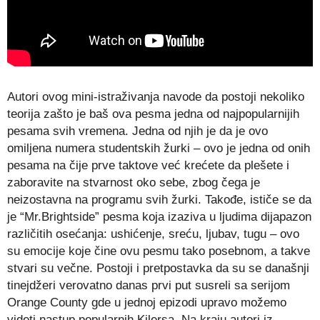
Autori ovog mini-istraživanja navode da postoji nekoliko
teorija zašto je baš ova pesma jedna od najpopularnijih
pesama svih vremena. Jedna od njih je da je ovo
omiljena numera studentskih žurki – ovo je jedna od onih
pesama na čije prve taktove već krećete da plešete i
zaboravite na stvarnost oko sebe, zbog čega je
neizostavna na programu svih žurki. Takođe, ističe se da
je “Mr.Brightside” pesma koja izaziva u ljudima dijapazon
različitih osećanja: ushićenje, sreću, ljubav, tugu – ovo
su emocije koje čine ovu pesmu tako posebnom, a takve
stvari su večne. Postoji i pretpostavka da su se današnji
tinejdžeri verovatno danas prvi put susreli sa serijom
Orange County gde u jednoj epizodi upravo možemo
videti nastup popularnih Kilersa. Na kraju autori iz