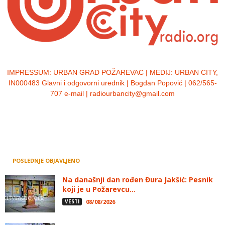
IMPRESSUM:
URBAN GRAD POŽAREVAC | MEDIJ: URBAN CITY,
IN000483 Glavni i odgovorni urednik | Bogdan Popović | 062/565-
707 e-mail | radiourbancity@gmail.com
POSLEDNJE OBJAVLJENO
Na današnji dan rođen Đura Jakšić: Pesnik
koji je u Požarevcu...
VESTI
08/08/2026