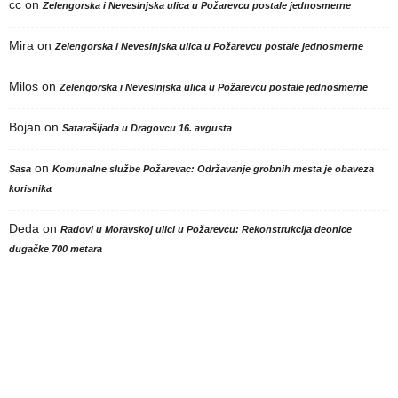
cc
on
Zelengorska i Nevesinjska ulica u Požarevcu postale jednosmerne
Mira
on
Zelengorska i Nevesinjska ulica u Požarevcu postale jednosmerne
Milos
on
Zelengorska i Nevesinjska ulica u Požarevcu postale jednosmerne
Bojan
on
Satarašijada u Dragovcu 16. avgusta
on
Sasa
Komunalne službe Požarevac: Održavanje grobnih mesta je obaveza
korisnika
Deda
on
Radovi u Moravskoj ulici u Požarevcu: Rekonstrukcija deonice
dugačke 700 metara