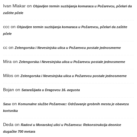
Ivan Mlakar
on
Objavljen termin suzbijanja komaraca u Požarevcu, pčelari da
zaštite pčele
ccc
on
Objavljen termin suzbijanja komaraca u Požarevcu, pčelari da zaštite
pčele
cc
on
Zelengorska i Nevesinjska ulica u Požarevcu postale jednosmerne
Mira
on
Zelengorska i Nevesinjska ulica u Požarevcu postale jednosmerne
Milos
on
Zelengorska i Nevesinjska ulica u Požarevcu postale jednosmerne
Bojan
on
Satarašijada u Dragovcu 16. avgusta
on
Sasa
Komunalne službe Požarevac: Održavanje grobnih mesta je obaveza
korisnika
Deda
on
Radovi u Moravskoj ulici u Požarevcu: Rekonstrukcija deonice
dugačke 700 metara