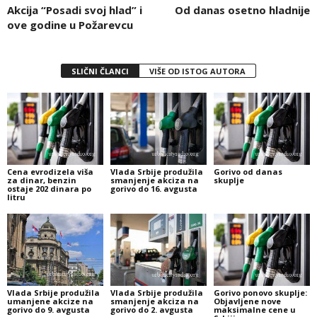
Akcija “Posadi svoj hlad” i
Od danas osetno hladnije
ove godine u Požarevcu
SLIČNI ČLANCI
VIŠE OD ISTOG AUTORA
Cena evrodizela viša
Vlada Srbije produžila
Gorivo od danas
za dinar, benzin
smanjenje akciza na
skuplje
ostaje 202 dinara po
gorivo do 16. avgusta
litru
Vlada Srbije produžila
Vlada Srbije produžila
Gorivo ponovo skuplje:
umanjene akcize na
smanjenje akciza na
Objavljene nove
gorivo do 9. avgusta
gorivo do 2. avgusta
maksimalne cene u