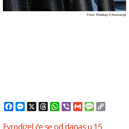
Foto: Pixabay // ilustracija
Facebook
Messenger
X
Threads
WhatsApp
Viber
Gmail
Messag
Copy
Link
Evrodizel će se od danas u 15