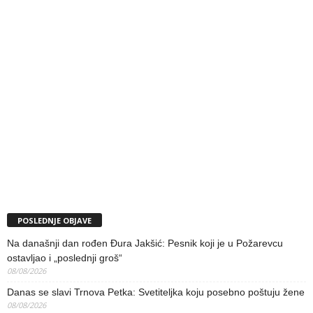
POSLEDNJE OBJAVE
Na današnji dan rođen Đura Jakšić: Pesnik koji je u Požarevcu
ostavljao i „poslednji groš“
08/08/2026
Danas se slavi Trnova Petka: Svetiteljka koju posebno poštuju žene
08/08/2026