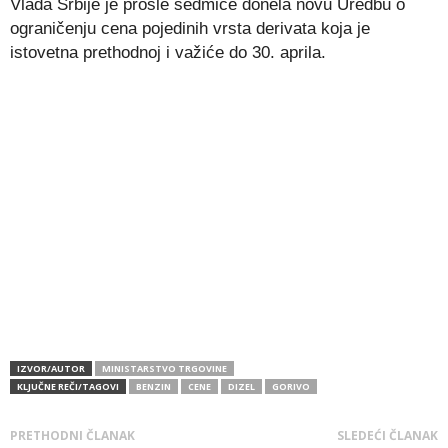
Vlada Srbije je prošle sedmice donela novu Uredbu o
ograničenju cena pojedinih vrsta derivata koja je
istovetna prethodnoj i važiće do 30. aprila.
IZVOR/AUTOR
MINISTARSTVO TRGOVINE
KLJUČNE REČI/TAGOVI
BENZIN
CENE
DIZEL
GORIVO
PRETHODNI ČLANAK
SLEDEĆI ČLANAK