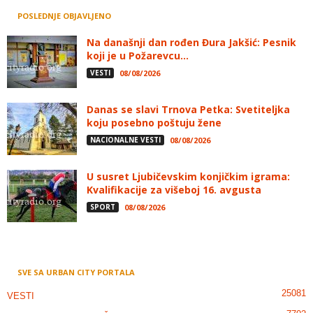
POSLEDNJE OBJAVLJENO
Na današnji dan rođen Đura Jakšić: Pesnik
koji je u Požarevcu...
VESTI
08/08/2026
Danas se slavi Trnova Petka: Svetiteljka
koju posebno poštuju žene
NACIONALNE VESTI
08/08/2026
U susret Ljubičevskim konjičkim igrama:
Kvalifikacije za višeboj 16. avgusta
SPORT
08/08/2026
SVE SA URBAN CITY PORTALA
25081
VESTI