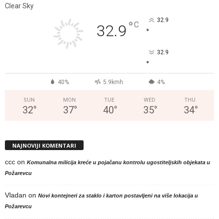
Clear Sky
32.9
°
C
32.9
°
32.9
°
40%
5.9kmh
4%
SUN
MON
TUE
WED
THU
32
°
37
°
40
°
35
°
34
°
NAJNOVIJI KOMENTARI
ccc
on
Komunalna milicija kreće u pojačanu kontrolu ugostiteljskih objekata u
Požarevcu
Vladan
on
Novi kontejneri za staklo i karton postavljeni na više lokacija u
Požarevcu