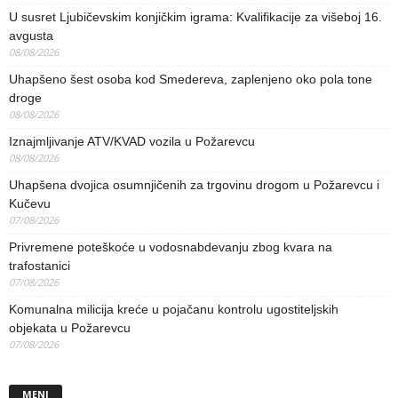
U susret Ljubičevskim konjičkim igrama: Kvalifikacije za višeboj 16.
avgusta
08/08/2026
Uhapšeno šest osoba kod Smedereva, zaplenjeno oko pola tone
droge
08/08/2026
Iznajmljivanje ATV/KVAD vozila u Požarevcu
08/08/2026
Uhapšena dvojica osumnjičenih za trgovinu drogom u Požarevcu i
Kučevu
07/08/2026
Privremene poteškoće u vodosnabdevanju zbog kvara na
trafostanici
07/08/2026
Komunalna milicija kreće u pojačanu kontrolu ugostiteljskih
objekata u Požarevcu
07/08/2026
MENI