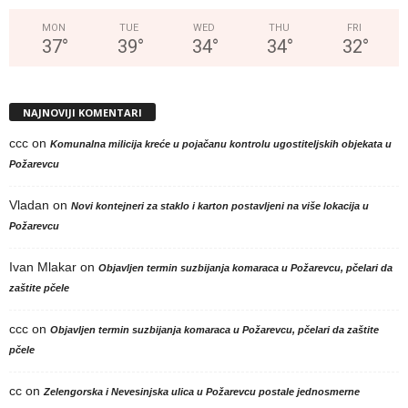
MON
TUE
WED
THU
FRI
37
°
39
°
34
°
34
°
32
°
NAJNOVIJI KOMENTARI
ccc
on
Komunalna milicija kreće u pojačanu kontrolu ugostiteljskih objekata u
Požarevcu
Vladan
on
Novi kontejneri za staklo i karton postavljeni na više lokacija u
Požarevcu
Ivan Mlakar
on
Objavljen termin suzbijanja komaraca u Požarevcu, pčelari da
zaštite pčele
ccc
on
Objavljen termin suzbijanja komaraca u Požarevcu, pčelari da zaštite
pčele
cc
on
Zelengorska i Nevesinjska ulica u Požarevcu postale jednosmerne