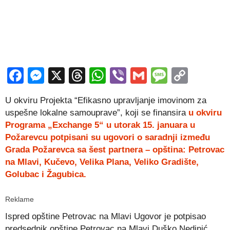
Facebook
Messenger
X
Threads
WhatsApp
Viber
Gmail
Messag
Copy
Link
U okviru Projekta “Efikasno upravljanje imovinom za
uspešne lokalne samouprave”, koji se finansira
u okviru
Programa „Exchange 5“ u utorak 15. januara u
Požarevcu potpisani su ugovori o saradnji između
Grada Požarevca sa šest partnera – opština: Petrovac
na Mlavi, Kučevo, Velika Plana, Veliko Gradište,
Golubac i Žagubica.
Reklame
Ispred opštine Petrovac na Mlavi Ugovor je potpisao
predsednik opštine Petrovac na Mlavi Duško Nedinić.