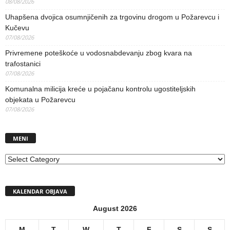
08/08/2026
Uhapšena dvojica osumnjičenih za trgovinu drogom u Požarevcu i
Kučevu
07/08/2026
Privremene poteškoće u vodosnabdevanju zbog kvara na
trafostanici
07/08/2026
Komunalna milicija kreće u pojačanu kontrolu ugostiteljskih
objekata u Požarevcu
07/08/2026
MENI
MENI
KALENDAR OBJAVA
August 2026
M
T
W
T
F
S
S