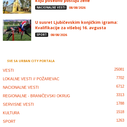
koju posebno poštuju žene
NACIONALNE VESTI
08/08/2026
U susret Ljubičevskim konjičkim igrama:
Kvalifikacije za višeboj 16. avgusta
SPORT
08/08/2026
SVE SA URBAN CITY PORTALA
25081
VESTI
7702
LOKALNE VESTI // POŽAREVAC
6712
NACIONALNE VESTI
3313
REGIONALNE - BRANIČEVSKI OKRUG
1788
SERVISNE VESTI
1518
KULTURA
1263
SPORT