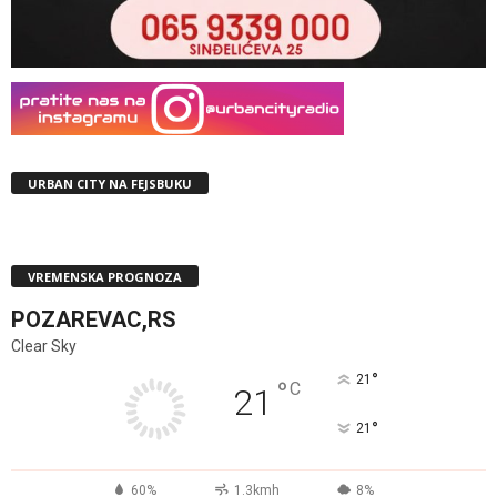
URBAN CITY NA FEJSBUKU
VREMENSKA PROGNOZA
POZAREVAC,RS
Clear Sky
°
21
°
C
21
°
21
60%
1.3kmh
8%