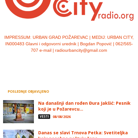
IMPRESSUM:
URBAN GRAD POŽAREVAC | MEDIJ: URBAN CITY,
IN000483 Glavni i odgovorni urednik | Bogdan Popović | 062/565-
707 e-mail | radiourbancity@gmail.com
POSLEDNJE OBJAVLJENO
Na današnji dan rođen Đura Jakšić: Pesnik
koji je u Požarevcu...
VESTI
08/08/2026
Danas se slavi Trnova Petka: Svetiteljka