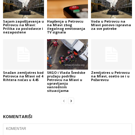
Sajam zapošljavanja u
Hapšenja u Petrovcu
Voda u Petrovcu na
Petrovcu na Mlavi:
na Mlavi zbog
Mlavi ponovo ispravna
Prilika za poslodavce i
ilegalnog emitovanja
za sve potrebe
nezaposlene
TV signala
Snažan zemljotres kod
SKGO i Vlada Švedske
Zemljotres u Petrovcu
Petrovca na Mlavi od 4
pružaju podršku
na Mlavi, osetio se i u
Rihtera noćas u 4.45
Petrovcu na Mlavi u
Požarevcu
upravljanju
vanrednim
situacijama
KOMENTARIŠI