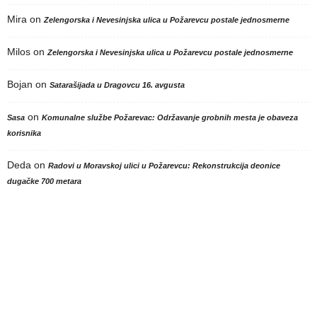
Mira
on
Zelengorska i Nevesinjska ulica u Požarevcu postale jednosmerne
Milos
on
Zelengorska i Nevesinjska ulica u Požarevcu postale jednosmerne
Bojan
on
Satarašijada u Dragovcu 16. avgusta
on
Sasa
Komunalne službe Požarevac: Održavanje grobnih mesta je obaveza
korisnika
Deda
on
Radovi u Moravskoj ulici u Požarevcu: Rekonstrukcija deonice
dugačke 700 metara