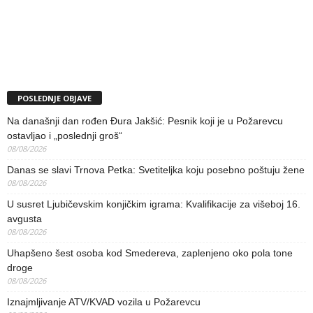
POSLEDNJE OBJAVE
Na današnji dan rođen Đura Jakšić: Pesnik koji je u Požarevcu
ostavljao i „poslednji groš“
08/08/2026
Danas se slavi Trnova Petka: Svetiteljka koju posebno poštuju žene
08/08/2026
U susret Ljubičevskim konjičkim igrama: Kvalifikacije za višeboj 16.
avgusta
08/08/2026
Uhapšeno šest osoba kod Smedereva, zaplenjeno oko pola tone
droge
08/08/2026
Iznajmljivanje ATV/KVAD vozila u Požarevcu