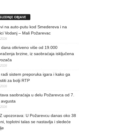
SLEDNJE OBJAVE
vi na auto-putu kod Smedereva i na
ci Vodanj – Mali Požarevac
/2026
i dana otkriveno više od 19.000
račenja brzine, iz saobraćaja isključena
vozača
/2026
radi sistem preporuka igara i kako ga
stiti za bolji RTP
/2026
tava saobraćaja u delu Požarevca od 7.
 avgusta
/2026
 upozorava: U Požarevcu danas oko 38
ni, toplotni talas se nastavlja i sledeće
je