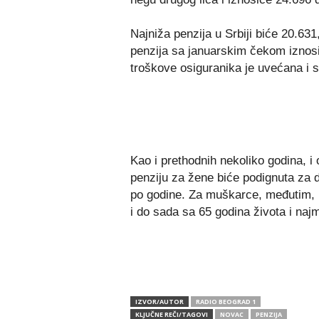
Najniža penzija u Srbiji biće 20.631
penzija sa januarskim čekom iznos
troškove osiguranika je uvećana i s
Kao i prethodnih nekoliko godina, i
penziju za žene biće podignuta za 
po godine. Za muškarce, međutim, 
i do sada sa 65 godina života i naj
IZVOR/AUTOR
RADIO BEOGRAD 1
KLJUČNE REČI/TAGOVI
NOVAC
PENZIJA