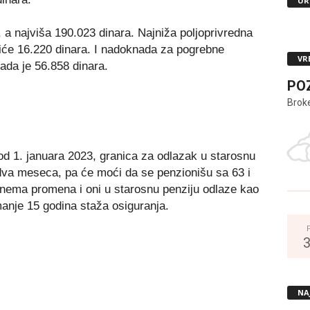
UR
, a najviša 190.023 dinara. Najniža poljoprivredna
iće 16.220 dinara. I nadoknada za pogrebne
VR
ada je 56.858 dinara.
PO
Brok
 od 1. januara 2023, granica za odlazak u starosnu
dva meseca, pa će moći da se penzionišu sa 63 i
nema promena i oni u starosnu penziju odlaze kao
manje 15 godina staža osiguranja.
NA