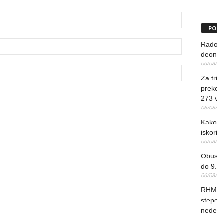
PO
Rado
deoni
06/08
Za tr
preko
273 
06/08
Kako 
iskori
06/08
Obus
do 9.
06/08
RHMZ
stepe
nedel