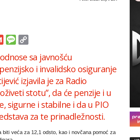
s
tsApp
iber
Gmail
Message
Copy
Link
 odnose sa javnošću
enzijsko i invalidsko osiguranje
jević izjavila je za Radio
oživeti stotu”, da će penzije i u
e, sigurne i stabilne i da u PIO
dstava za te prinadležnosti.
a biti veća za 12,1 odsto, kao i novčana pomoć za
dinara.