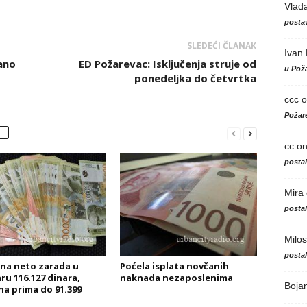
Vlad
postav
SLEDEĆI ČLANAK
Ivan
ano
ED Požarevac: Isključenja struje od
u Poža
ponedeljka do četvrtka
ccc
o
Požare
cc
o
posta
Mira
posta
Milos
posta
na neto zarada u
Poćela isplata novčanih
ru 116.127 dinara,
naknada nezaposlenima
Boja
na prima do 91.399