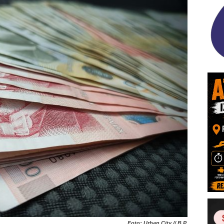
Foto: Urban City // B.P.