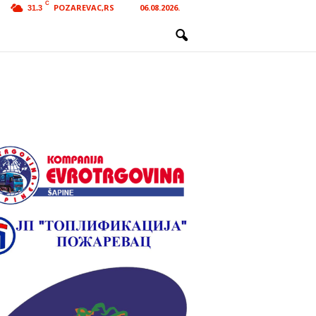
C
POZAREVAC,RS
06.08.2026.
31.3