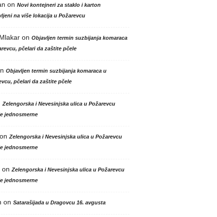
an
on
Novi kontejneri za staklo i karton
ljeni na više lokacija u Požarevcu
 Mlakar
on
Objavljen termin suzbijanja komaraca
revcu, pčelari da zaštite pčele
n
Objavljen termin suzbijanja komaraca u
vcu, pčelari da zaštite pčele
n
Zelengorska i Nevesinjska ulica u Požarevcu
le jednosmerne
on
Zelengorska i Nevesinjska ulica u Požarevcu
le jednosmerne
on
Zelengorska i Nevesinjska ulica u Požarevcu
le jednosmerne
n
on
Satarašijada u Dragovcu 16. avgusta