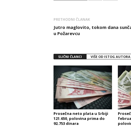
PRETHODNI ČLANAK
Jutro maglovito, tokom dana sunč
u Požarevcu
SLIČNI ČLANCI
VIŠE OD ISTOG AUTORA
Prosečna neto plata u Srbiji
Proseč
121.650, polovina prima do
februa
92.753 dinara
polovi