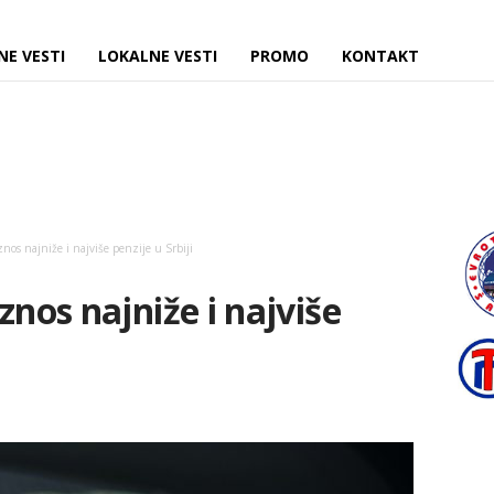
NE VESTI
LOKALNE VESTI
PROMO
KONTAKT
znos najniže i najviše penzije u Srbiji
znos najniže i najviše