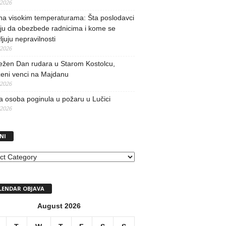
/2026
na visokim temperaturama: Šta poslodavci
ju da obezbede radnicima i kome se
vljuju nepravilnosti
/2026
ežen Dan rudara u Starom Kostolcu,
ženi venci na Majdanu
/2026
 osoba poginula u požaru u Lučici
/2026
NI
I
LENDAR OBJAVA
August 2026