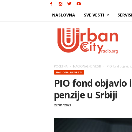
NASLOVNA
SVE VESTI
SERVIS
Urban
City
POČETNA
NACIONALNE VESTI
PIO fond objavio i
NACIONALNE VESTI
PIO fond objavio i
penzije u Srbiji
22/01/2023