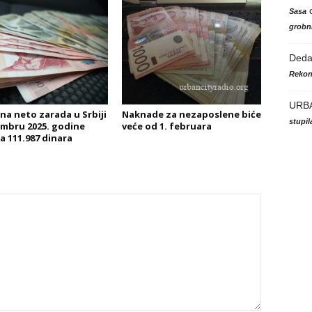
Sasa
grobni
Ded
Rekon
URB
na neto zarada u Srbiji
Naknade za nezaposlene biće
stupi
mbru 2025. godine
veće od 1. februara
a 111.987 dinara