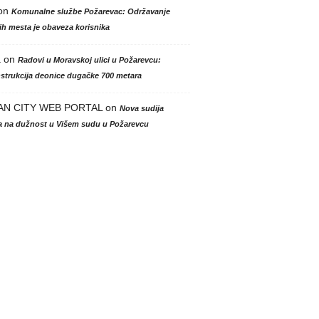
on
Komunalne službe Požarevac: Održavanje
h mesta je obaveza korisnika
a
on
Radovi u Moravskoj ulici u Požarevcu:
strukcija deonice dugačke 700 metara
AN CITY WEB PORTAL
on
Nova sudija
la na dužnost u Višem sudu u Požarevcu