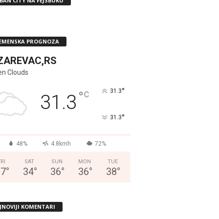
BAN CITY NA FEJSBUKU
EMENSKA PROGNOZA
ZAREVAC,RS
en Clouds
°
31.3
°
C
31.3
°
31.3
48%
4.8kmh
72%
FRI
SAT
SUN
MON
TUE
37
°
34
°
36
°
36
°
38
°
JNOVIJI KOMENTARI