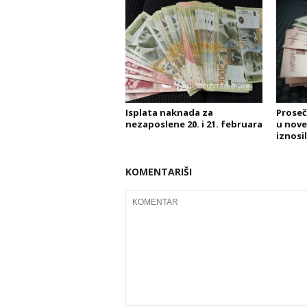
Isplata naknada za
Proseč
nezaposlene 20. i 21. februara
u nove
iznosil
KOMENTARIŠI