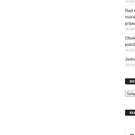
06/08
Rad 
mora
prija
06/08
Obel
polo
06/08
Jedna
06/08
ME
MEN
KA