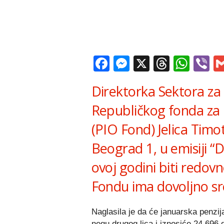
Facebook
Messenger
X
Thread
Wha
V
Direktorka Sektora za
Republičkog fonda za p
(PIO Fond) Jelica Timoti
Beograd 1, u emisiji “D
ovoj godini biti redovn
Fondu ima dovoljno sre
Naglasila je da će januarska penzij
negu drugog lica i iznosiće 24.696 