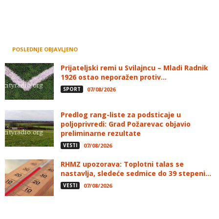
POSLEDNJE OBJAVLJENO
Prijateljski remi u Svilajncu – Mladi Radnik
1926 ostao neporažen protiv...
SPORT
07/08/2026
Predlog rang-liste za podsticaje u
poljoprivredi: Grad Požarevac objavio
preliminarne rezultate
VESTI
07/08/2026
RHMZ upozorava: Toplotni talas se
nastavlja, sledeće sedmice do 39 stepeni...
VESTI
07/08/2026