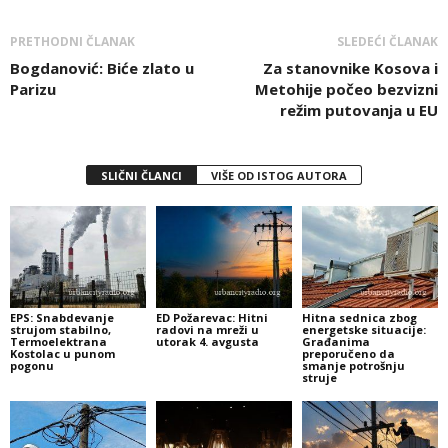
PRETHODNI ČLANAK
SLEDEĆI ČLANAK
Bogdanović: Biće zlato u
Za stanovnike Kosova i
Parizu
Metohije počeo bezvizni
režim putovanja u EU
SLIČNI ČLANCI
VIŠE OD ISTOG AUTORA
EPS: Snabdevanje
ED Požarevac: Hitni
Hitna sednica zbog
strujom stabilno,
radovi na mreži u
energetske situacije:
Termoelektrana
utorak 4. avgusta
Građanima
Kostolac u punom
preporučeno da
pogonu
smanje potrošnju
struje