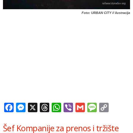
Foto: URBAN CITY // ilustracija
Facebook
Messenger
X
Threads
WhatsApp
Viber
Gmail
Messag
Copy
Link
Šef Kompanije za prenos i tržište