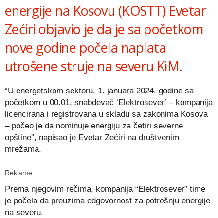
energije na Kosovu (KOSTT) Evetar
Zećiri objavio je da je sa početkom
nove godine počela naplata
utrošene struje na severu KiM.
“U energetskom sektoru, 1. januara 2024. godine sa
početkom u 00.01, snabdevač ‘Elektrosever’ – kompanija
licencirana i registrovana u skladu sa zakonima Kosova
– počeo je da nominuje energiju za četiri severne
opštine”, napisao je Evetar Zećiri na društvenim
mrežama.
Reklame
Prema njegovim rečima, kompanija “Elektrosever” time
je počela da preuzima odgovornost za potrošnju energije
na severu.