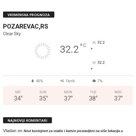
VREMENSKA PROGNOZA
POZAREVAC,RS
Clear Sky
32.2
°
C
32.2
°
32.2
°
40%
1kmh
7%
SAT
SUN
MON
TUE
WED
34
°
35
°
37
°
38
°
37
°
NAJNOVIJI KOMENTARI
Vladan
on
Novi kontejneri za staklo i karton postavljeni na više lokacija u