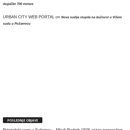
dugačke 700 metara
URBAN CITY WEB PORTAL
on
Nova sudija stupila na dužnost u Višem
sudu u Požarevcu
POSLEDNJE OBJAVE
Prijateljski remi u Svilajncu – Mladi Radnik 1926 ostao neporažen