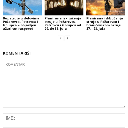
Bez struje u delovima
Planirana isključenja
Planirana isključenja
Požarevca, Petrovca i
struje u Požarevcu,
struje u Požarevcu i
Golupca – objavljen
Petrovcu i Golupcu od
Braničevskom okrugu
ažuriran raspored
29. do 31. jula
27. i 28. jula
KOMENTARIŠI