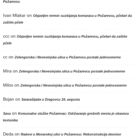
Požarevcu
Ivan Mlakar
on
Objavljen termin suzbijanja komaraca u Požarevcu, pčelari da
zaštite pčele
ccc
on
Objavljen termin suzbijanja komaraca u Požarevcu, pčelari da zaštite
pčele
cc
on
Zelengorska i Nevesinjska ulica u Požarevcu postale jednosmerne
Mira
on
Zelengorska i Nevesinjska ulica u Požarevcu postale jednosmerne
Milos
on
Zelengorska i Nevesinjska ulica u Požarevcu postale jednosmerne
Bojan
on
Satarašijada u Dragovcu 16. avgusta
on
Sasa
Komunalne službe Požarevac: Održavanje grobnih mesta je obaveza
korisnika
Deda
on
Radovi u Moravskoj ulici u Požarevcu: Rekonstrukcija deonice