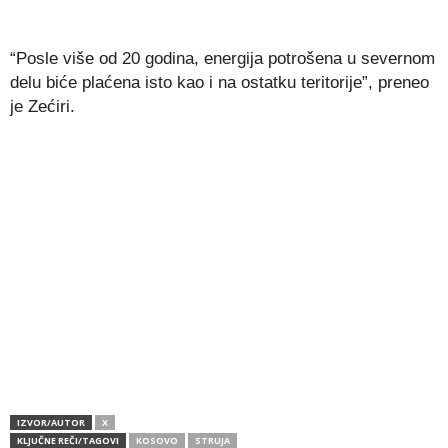
“Posle više od 20 godina, energija potrošena u severnom
delu biće plaćena isto kao i na ostatku teritorije”, preneo
je Zećiri.
IZVOR/AUTOR
X
KLJUČNE REČI/TAGOVI
KOSOVO
STRUJA