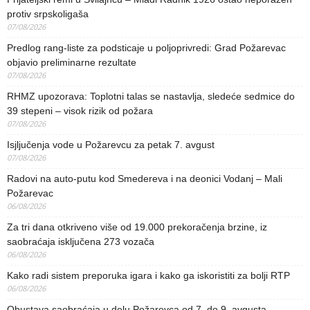
protiv srpskoligaša
07/08/2026
Predlog rang-liste za podsticaje u poljoprivredi: Grad Požarevac
objavio preliminarne rezultate
07/08/2026
RHMZ upozorava: Toplotni talas se nastavlja, sledeće sedmice do
39 stepeni – visok rizik od požara
07/08/2026
Isjljučenja vode u Požarevcu za petak 7. avgust
07/08/2026
Radovi na auto-putu kod Smedereva i na deonici Vodanj – Mali
Požarevac
06/08/2026
Za tri dana otkriveno više od 19.000 prekoračenja brzine, iz
saobraćaja isključena 273 vozača
06/08/2026
Kako radi sistem preporuka igara i kako ga iskoristiti za bolji RTP
06/08/2026
Obustava saobraćaja u delu Požarevca od 7. do 9. avgusta