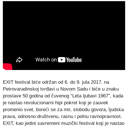
EXIT festival biće održan od 6. do 9. jula 2017. na
Petrovaradinskoj tvrđavi u Novom Sadu i biće u znaku
proslave 50 godina od čuvenog “Leta ljubavi 1967”, kada
je nastao revolucionarni hipi pokret koji je zauvek
promenio svet, boreći se za mir, slobodu govora, ljudska
prava, odnosno društvenu, rasnu i polnu ravnopravnost.
EXIT, kao jedini savremeni muzički festival koji je nastao