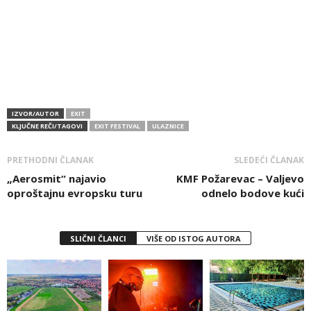
IZVOR/AUTOR
EXIT
KLJUČNE REČI/TAGOVI
EXIT FESTIVAL
ULAZNICE
PRETHODNI ČLANAK
SLEDEĆI ČLANAK
„Aerosmit“ najavio
KMF Požarevac – Valjevo
oproštajnu evropsku turu
odnelo bodove kući
SLIČNI ČLANCI
VIŠE OD ISTOG AUTORA