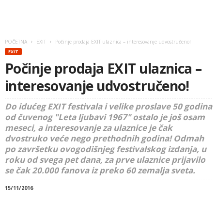
POČETNA
EXIT
Počinje prodaja EXIT ulaznica – interesovanje udvostručeno!
EXIT
Počinje prodaja EXIT ulaznica –
interesovanje udvostručeno!
Do idućeg EXIT festivala i velike proslave 50 godina
od čuvenog "Leta ljubavi 1967" ostalo je još osam
meseci, a interesovanje za ulaznice je čak
dvostruko veće nego prethodnih godina! Odmah
po završetku ovogodišnjeg festivalskog izdanja, u
roku od svega pet dana, za prve ulaznice prijavilo
se čak 20.000 fanova iz preko 60 zemalja sveta.
15/11/2016