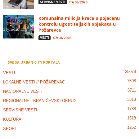
SERVISNE VESTI
07/08/2026
Komunalna milicija kreće u pojačanu
kontrolu ugostiteljskih objekata u
Požarevcu
VESTI
07/08/2026
SVE SA URBAN CITY PORTALA
25078
VESTI
7698
LOKALNE VESTI // POŽAREVAC
6711
NACIONALNE VESTI
3313
REGIONALNE - BRANIČEVSKI OKRUG
1788
SERVISNE VESTI
1518
KULTURA
1262
SPORT