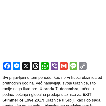
Facebook
Messenger
X
Threads
WhatsApp
Viber
Gmail
Messag
Copy
Link
Svi prijavljeni u tom periodu, kao i prvi kupci ulaznica od
prethodnih godina, već nabavljaju svoje ulaznice, i to
ranije nego ikad pre.
U sredu 7. decembra
, tačno u
podne, počinje i globalna prodaja ulaznica za
EXIT
Summer of Love 2017
! Ulaznice u Srbiji, kao i do sada,
prodavaće se na sajtu i blagajnama prodajne mreže