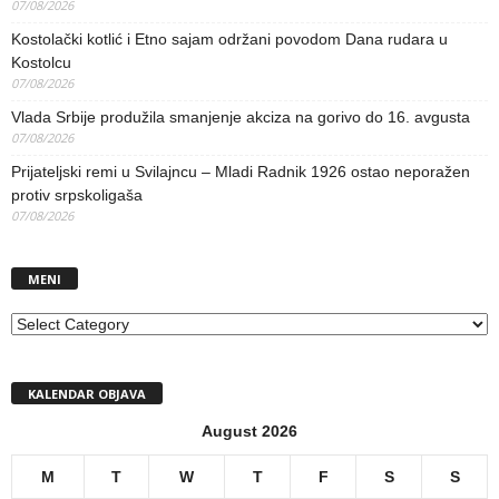
07/08/2026
Kostolački kotlić i Etno sajam održani povodom Dana rudara u
Kostolcu
07/08/2026
Vlada Srbije produžila smanjenje akciza na gorivo do 16. avgusta
07/08/2026
Prijateljski remi u Svilajncu – Mladi Radnik 1926 ostao neporažen
protiv srpskoligaša
07/08/2026
MENI
MENI
KALENDAR OBJAVA
August 2026
M
T
W
T
F
S
S