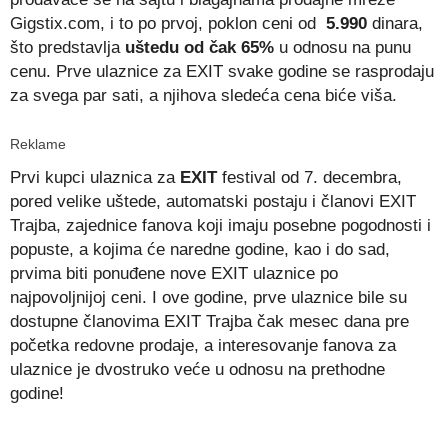
Gigstix.com, i to po prvoj, poklon ceni od
5.990
dinara,
što predstavlja
uštedu od čak 65%
u odnosu na punu
cenu. Prve ulaznice za EXIT svake godine se rasprodaju
za svega par sati, a njihova sledeća cena biće viša.
Reklame
Prvi kupci ulaznica za
EXIT
festival od 7. decembra,
pored velike uštede, automatski postaju i članovi EXIT
Trajba, zajednice fanova koji imaju posebne pogodnosti i
popuste, a kojima će naredne godine, kao i do sad,
prvima biti ponuđene nove EXIT ulaznice po
najpovoljnijoj ceni. I ove godine, prve ulaznice bile su
dostupne članovima EXIT Trajba čak mesec dana pre
početka redovne prodaje, a interesovanje fanova za
ulaznice je dvostruko veće u odnosu na prethodne
godine!