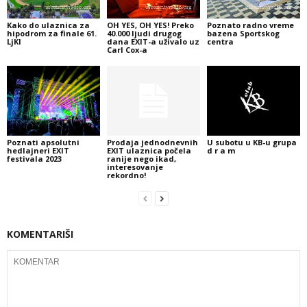
Kako do ulaznica za
OH YES, OH YES! Preko
Poznato radno vreme
hipodrom za finale 61.
40.000 ljudi drugog
bazena Sportskog
LjKI
dana EXIT-a uživalo uz
centra
Carl Cox-a
Poznati apsolutni
Prodaja jednodnevnih
U subotu u KB-u grupa
hedlajneri EXIT
EXIT ulaznica počela
d r a m
festivala 2023
ranije nego ikad,
interesovanje
rekordno!
KOMENTARIŠI