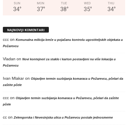
SUN
MON
TUE
WED
THU
34
°
37
°
38
°
35
°
34
°
NAJNOVIJI KOMENTARI
ccc
on
Komunalna milicija kreće u pojačanu kontrolu ugostiteljskih objekata u
Požarevcu
Vladan
on
Novi kontejneri za staklo i karton postavljeni na više lokacija u
Požarevcu
Ivan Mlakar
on
Objavljen termin suzbijanja komaraca u Požarevcu, pčelari da
zaštite pčele
ccc
on
Objavljen termin suzbijanja komaraca u Požarevcu, pčelari da zaštite
pčele
cc
on
Zelengorska i Nevesinjska ulica u Požarevcu postale jednosmerne