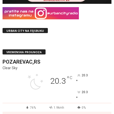
URBAN CITY NA FEJSBUKU
VREMENSKA PROGNOZA
POZAREVAC,RS
Clear Sky
20.3
°
C
20.3
°
20.3
°
76%
1.9kmh
0%