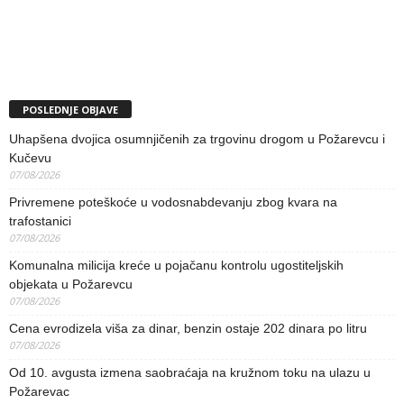
POSLEDNJE OBJAVE
Uhapšena dvojica osumnjičenih za trgovinu drogom u Požarevcu i
Kučevu
07/08/2026
Privremene poteškoće u vodosnabdevanju zbog kvara na
trafostanici
07/08/2026
Komunalna milicija kreće u pojačanu kontrolu ugostiteljskih
objekata u Požarevcu
07/08/2026
Cena evrodizela viša za dinar, benzin ostaje 202 dinara po litru
07/08/2026
Od 10. avgusta izmena saobraćaja na kružnom toku na ulazu u
Požarevac