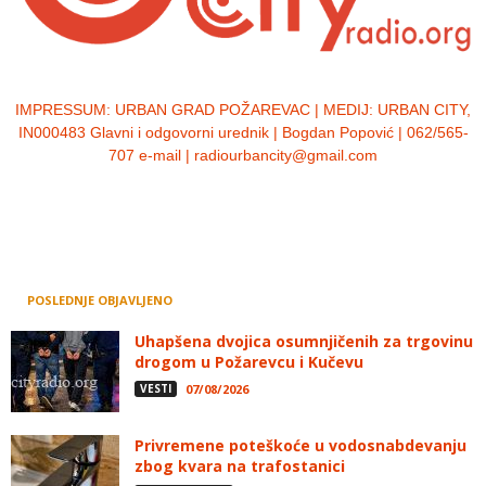
IMPRESSUM:
URBAN GRAD POŽAREVAC | MEDIJ: URBAN CITY,
IN000483 Glavni i odgovorni urednik | Bogdan Popović | 062/565-
707 e-mail | radiourbancity@gmail.com
POSLEDNJE OBJAVLJENO
Uhapšena dvojica osumnjičenih za trgovinu
drogom u Požarevcu i Kučevu
VESTI
07/08/2026
Privremene poteškoće u vodosnabdevanju
zbog kvara na trafostanici