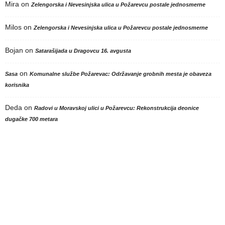
Mira
on
Zelengorska i Nevesinjska ulica u Požarevcu postale jednosmerne
Milos
on
Zelengorska i Nevesinjska ulica u Požarevcu postale jednosmerne
Bojan
on
Satarašijada u Dragovcu 16. avgusta
on
Sasa
Komunalne službe Požarevac: Održavanje grobnih mesta je obaveza
korisnika
Deda
on
Radovi u Moravskoj ulici u Požarevcu: Rekonstrukcija deonice
dugačke 700 metara