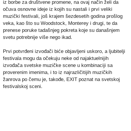
iz borbe za društvene promene, na ovaj način želi da
očuva osnovne ideje iz kojih su nastali i prvi veliki
muzički festivali, još krajem šezdesetih godina prošlog
veka, kao što su Woodstock, Monterey i drugi, te da
prenese poruke tadašnjeg pokreta koje su današnjem
svetu potrebnije više nego ikad.
Prvi potvrđeni izvođači biće objavljeni uskoro, a ljubitelji
festivala mogu da očekuju neke od najaktuelnijih
izvođača svetske muzičke scene u kombinaciji sa
proverenim imenima, i to iz najrazličitijih muzičkih
žanrova po čemu je, takođe, EXIT poznat na svetskoj
festivalskoj sceni.