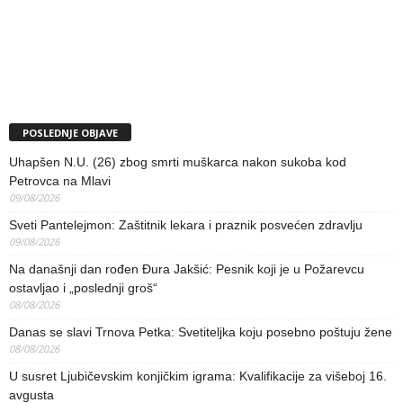
POSLEDNJE OBJAVE
Uhapšen N.U. (26) zbog smrti muškarca nakon sukoba kod
Petrovca na Mlavi
09/08/2026
Sveti Pantelejmon: Zaštitnik lekara i praznik posvećen zdravlju
09/08/2026
Na današnji dan rođen Đura Jakšić: Pesnik koji je u Požarevcu
ostavljao i „poslednji groš“
08/08/2026
Danas se slavi Trnova Petka: Svetiteljka koju posebno poštuju žene
08/08/2026
U susret Ljubičevskim konjičkim igrama: Kvalifikacije za višeboj 16.
avgusta