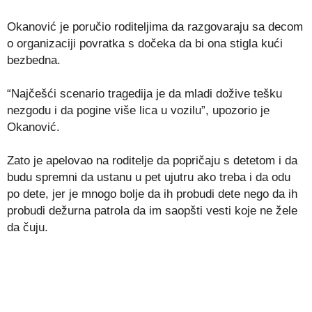
Okanović je poručio roditeljima da razgovaraju sa decom
o organizaciji povratka s dočeka da bi ona stigla kući
bezbedna.
“Najčešći scenario tragedija je da mladi dožive tešku
nezgodu i da pogine više lica u vozilu”, upozorio je
Okanović.
Zato je apelovao na roditelje da popričaju s detetom i da
budu spremni da ustanu u pet ujutru ako treba i da odu
po dete, jer je mnogo bolje da ih probudi dete nego da ih
probudi dežurna patrola da im saopšti vesti koje ne žele
da čuju.