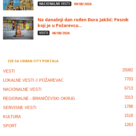
NACIONALNE VESTI
09/08/2026
Na današnji dan rođen Đura Jakšić: Pesnik
koji je u Požarevcu...
VESTI
08/08/2026
SVE SA URBAN CITY PORTALA
25082
VESTI
7703
LOKALNE VESTI // POŽAREVAC
6713
NACIONALNE VESTI
3313
REGIONALNE - BRANIČEVSKI OKRUG
1788
SERVISNE VESTI
1518
KULTURA
1263
SPORT