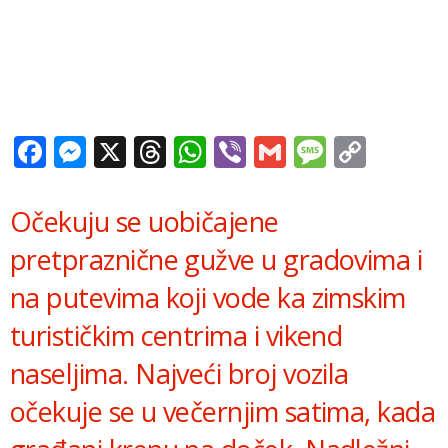
Facebook
Messenger
X
Threads
WhatsApp
Viber
Gmail
Messag
Copy
Link
Očekuju se uobičajene
pretpraznične gužve u gradovima i
na putevima koji vode ka zimskim
turističkim centrima i vikend
naseljima. Najveći broj vozila
očekuje se u večernjim satima, kada