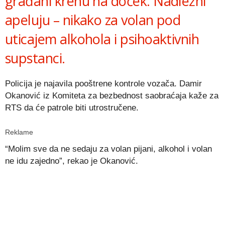
građani krenu na doček. Nadležni
apeluju – nikako za volan pod
uticajem alkohola i psihoaktivnih
supstanci.
Policija je najavila pooštrene kontrole vozača. Damir
Okanović iz Komiteta za bezbednost saobraćaja kaže za
RTS da će patrole biti utrostručene.
Reklame
“Molim sve da ne sedaju za volan pijani, alkohol i volan
ne idu zajedno”, rekao je Okanović.