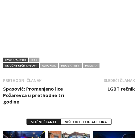
IZVOR/AUTOR
RTS
KLJUČNE REČI/TAGOVI
ALKOHOL
DROGA TEST
POLICIJA
PRETHODNI ČLANAK
SLEDEĆI ČLANAK
Spasović: Promenjeno lice
LGBT rečnik
Požarevca u prethodne tri
godine
SLIČNI ČLANCI
VIŠE OD ISTOG AUTORA