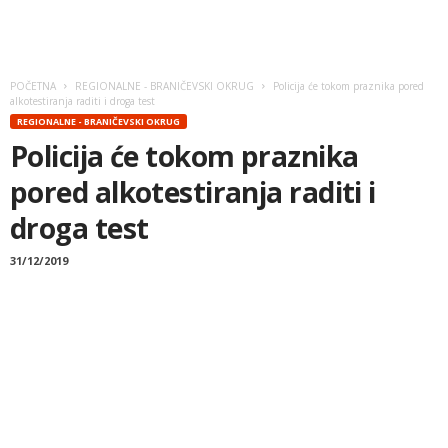
POČETNA
REGIONALNE - BRANIČEVSKI OKRUG
Policija će tokom praznika pored
alkotestiranja raditi i droga test
REGIONALNE - BRANIČEVSKI OKRUG
Policija će tokom praznika
pored alkotestiranja raditi i
droga test
31/12/2019