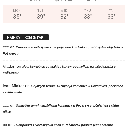
44%
3.1kmh
0%
MON
TUE
WED
THU
FRI
35
°
39
°
32
°
33
°
33
°
NAJNOVIJI KOMENTARI
ccc
on
Komunalna milicija kreće u pojačanu kontrolu ugostiteljskih objekata u
Požarevcu
Vladan
on
Novi kontejneri za staklo i karton postavljeni na više lokacija u
Požarevcu
Ivan Mlakar
on
Objavljen termin suzbijanja komaraca u Požarevcu, pčelari da
zaštite pčele
ccc
on
Objavljen termin suzbijanja komaraca u Požarevcu, pčelari da zaštite
pčele
cc
on
Zelengorska i Nevesinjska ulica u Požarevcu postale jednosmerne