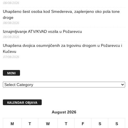
08/08/2026
Uhapšeno šest osoba kod Smedereva, zaplenjeno oko pola tone
droge
08/08/2026
Iznajmljivanje ATV/KVAD vozila u Požarevcu
08/08/2026
Uhapšena dvojica osumnjičenih za trgovinu drogom u Požarevcu i
Kučevu
07/08/2026
MENI
MENI
KALENDAR OBJAVA
August 2026
M
T
W
T
F
S
S