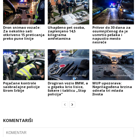
Dron snimao vozače:
Uhapšeno pet osoba,
Pritvor do 30 dana za
Za nekoliko sati
zaplenjeno 14,5
osumnjičenog da je
otkriveno 15 preticanja
kilograma
usmrtio pešaka i
preko pune linije
amfetamina
napustio mesto
nesreće
Pojačane kontrole
Drogiran vozio BMW, a
MUP upozorava:
saobraćajne policije
u gepeku krio lisice,
Neprilagođena brzina
širom Srbije
šokere i tablicu „Stop
odnela tri mlada
policija“
života
KOMENTARIŠI