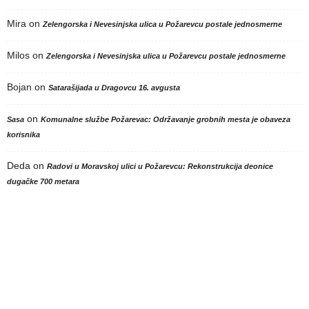
Mira
on
Zelengorska i Nevesinjska ulica u Požarevcu postale jednosmerne
Milos
on
Zelengorska i Nevesinjska ulica u Požarevcu postale jednosmerne
Bojan
on
Satarašijada u Dragovcu 16. avgusta
on
Sasa
Komunalne službe Požarevac: Održavanje grobnih mesta je obaveza
korisnika
Deda
on
Radovi u Moravskoj ulici u Požarevcu: Rekonstrukcija deonice
dugačke 700 metara