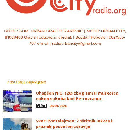
IMPRESSUM:
URBAN GRAD POŽAREVAC | MEDIJ: URBAN CITY,
IN000483 Glavni i odgovorni urednik | Bogdan Popović | 062/565-
707 e-mail | radiourbancity@gmail.com
POSLEDNJE OBJAVLJENO
Uhapšen N.U. (26) zbog smrti muškarca
nakon sukoba kod Petrovca na...
VESTI
09/08/2026
Sveti Pantelejmon: Zaštitnik lekara i
praznik posvećen zdravlju