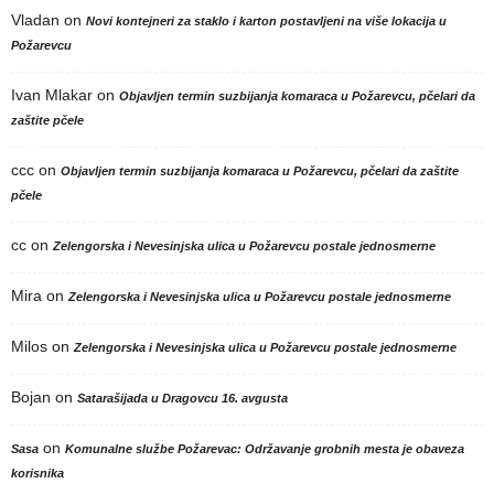
Vladan
on
Novi kontejneri za staklo i karton postavljeni na više lokacija u
Požarevcu
Ivan Mlakar
on
Objavljen termin suzbijanja komaraca u Požarevcu, pčelari da
zaštite pčele
ccc
on
Objavljen termin suzbijanja komaraca u Požarevcu, pčelari da zaštite
pčele
cc
on
Zelengorska i Nevesinjska ulica u Požarevcu postale jednosmerne
Mira
on
Zelengorska i Nevesinjska ulica u Požarevcu postale jednosmerne
Milos
on
Zelengorska i Nevesinjska ulica u Požarevcu postale jednosmerne
Bojan
on
Satarašijada u Dragovcu 16. avgusta
on
Sasa
Komunalne službe Požarevac: Održavanje grobnih mesta je obaveza
korisnika