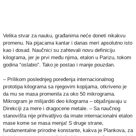
Velika stvar za nauku, građanima neće doneti nikakvu
promenu. Na pijacama kantar i danas meri apsolutno isto
kao i dosad. Naučnici su zahtevali novu definiciju
kilograma, jer je prvi među njima, etalon u Parizu, tokom
godina “oslabio”. Tako je postao i manje pouzdan.
– Prilikom poslednjeg poređenja internacionalnog
prototipa kilograma sa njegovim kopijama, otkriveno je
da mu se masa promenila za oko 50 mikrograma.
Mikrogram je milijarditi deo kilograma – objašnjavaju u
Direkciji za mere i dragocene metale. – Sa naučnog
stanovišta nije prihvatljivo da imate internacionalni etalon
mase kome se masa menja! S druge strane,
fundamentalne prirodne konstante, kakva je Plankova, za