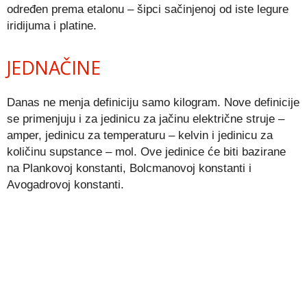
određen prema etalonu – šipci sačinjenoj od iste legure
iridijuma i platine.
JEDNAČINE
Danas ne menja definiciju samo kilogram. Nove definicije
se primenjuju i za jedinicu za jačinu električne struje –
amper, jedinicu za temperaturu – kelvin i jedinicu za
količinu supstance – mol. Ove jedinice će biti bazirane
na Plankovoj konstanti, Bolcmanovoj konstanti i
Avogadrovoj konstanti.