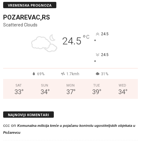
VREMENSKA PROGNOZA
POZAREVAC,RS
Scattered Clouds
24.5
°
C
24.5
°
24.5
°
69%
1.7kmh
31%
SAT
SUN
MON
TUE
WED
33
°
34
°
37
°
39
°
34
°
NAJNOVIJI KOMENTARI
ccc
on
Komunalna milicija kreće u pojačanu kontrolu ugostiteljskih objekata u
Požarevcu