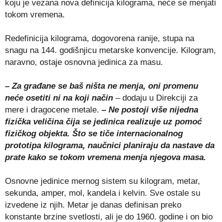
koju je vezana nova definicija kilograma, neće se menjati
tokom vremena.
Redefinicija kilograma, dogovorena ranije, stupa na
snagu na 144. godišnjicu metarske konvencije. Kilogram,
naravno, ostaje osnovna jedinica za masu.
– Za građane se baš ništa ne menja, oni promenu
neće osetiti ni na koji način
– dodaju u Direkciji za
mere i dragocene metale.
– Ne postoji više nijedna
fizička veličina čija se jedinica realizuje uz pomoć
fizičkog objekta. Što se tiče internacionalnog
prototipa kilograma, naučnici planiraju da nastave da
prate kako se tokom vremena menja njegova masa.
Osnovne jedinice mernog sistem su kilogram, metar,
sekunda, amper, mol, kandela i kelvin. Sve ostale su
izvedene iz njih. Metar je danas definisan preko
konstante brzine svetlosti, ali je do 1960. godine i on bio