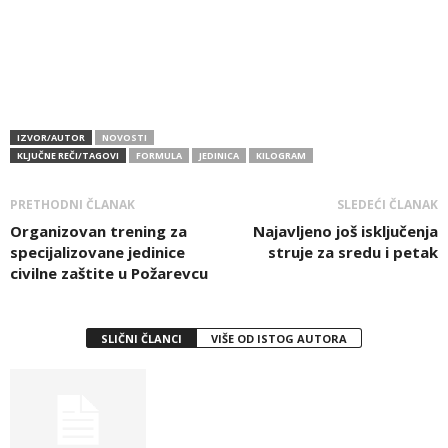
IZVOR/AUTOR
NOVOSTI
KLJUČNE REČI/TAGOVI
FORMULA
JEDINICA
KILOGRAM
PRETHODNI ČLANAK
SLEDEĆI ČLANAK
Organizovan trening za
Najavljeno još isključenja
specijalizovane jedinice
struje za sredu i petak
civilne zaštite u Požarevcu
SLIČNI ČLANCI
VIŠE OD ISTOG AUTORA