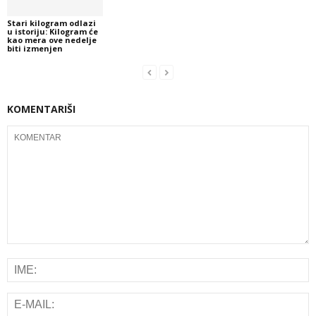
Stari kilogram odlazi
u istoriju: Kilogram će
kao mera ove nedelje
biti izmenjen
KOMENTARIŠI