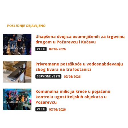
POSLEDNJE OBJAVLJENO
Uhapšena dvojica osumnjičenih za trgovinu
drogom u Požarevcu i Kučevu
VESTI
07/08/2026
Privremene poteškoće u vodosnabdevanju
zbog kvara na trafostanici
SERVISNE VESTI
07/08/2026
Komunalna milicija kreće u pojačanu
kontrolu ugostiteljskih objekata u
Požarevcu
VESTI
07/08/2026