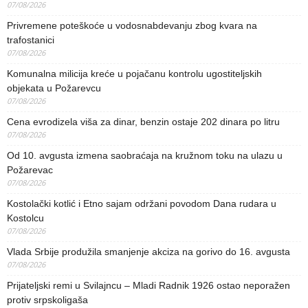
07/08/2026
Privremene poteškoće u vodosnabdevanju zbog kvara na
trafostanici
07/08/2026
Komunalna milicija kreće u pojačanu kontrolu ugostiteljskih
objekata u Požarevcu
07/08/2026
Cena evrodizela viša za dinar, benzin ostaje 202 dinara po litru
07/08/2026
Od 10. avgusta izmena saobraćaja na kružnom toku na ulazu u
Požarevac
07/08/2026
Kostolački kotlić i Etno sajam održani povodom Dana rudara u
Kostolcu
07/08/2026
Vlada Srbije produžila smanjenje akciza na gorivo do 16. avgusta
07/08/2026
Prijateljski remi u Svilajncu – Mladi Radnik 1926 ostao neporažen
protiv srpskoligaša