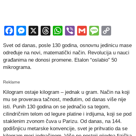
Facebook
Messenger
X
Threads
WhatsApp
Viber
Gmail
Messag
Copy
Link
Svet od danas, posle 130 godina, osnovnu jedinicu mase
određuje na novi, matematički način. Revolucija u nauci
građanima ne donosi promene. Etalon “oslabio” 50
mikrograma.
Reklame
Kilogram ostaje kilogram – jednak u gram. Način na koji
mu se proverava tačnost, međutim, od danas više nije
isti. Punih 130 godina on se jednačio sa tegom,
cilindričnim telom od legure platine i irdijuma, koji se pod
staklenim zvonom čuva u Parizu. Od danas, na 144.
godišnjicu metarske konvencije, svet je prihvatio da se
kilogram meri jednačinom. Više ne postoji nijedna fizička