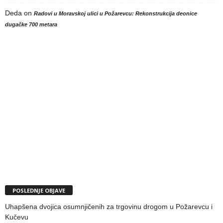
Deda
on
Radovi u Moravskoj ulici u Požarevcu: Rekonstrukcija deonice
dugačke 700 metara
POSLEDNJE OBJAVE
Uhapšena dvojica osumnjičenih za trgovinu drogom u Požarevcu i
Kučevu