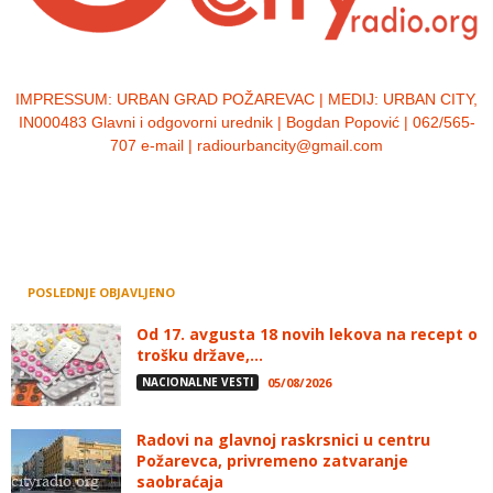
IMPRESSUM:
URBAN GRAD POŽAREVAC | MEDIJ: URBAN CITY,
IN000483 Glavni i odgovorni urednik | Bogdan Popović | 062/565-
707 e-mail | radiourbancity@gmail.com
POSLEDNJE OBJAVLJENO
Od 17. avgusta 18 novih lekova na recept o
trošku države,...
NACIONALNE VESTI
05/08/2026
Radovi na glavnoj raskrsnici u centru
Požarevca, privremeno zatvaranje
saobraćaja