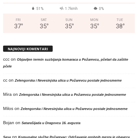
51%
1.7kmh
0%
FRI
SAT
SUN
MON
TUE
37
°
35
°
35
°
35
°
38
°
NAJNOVIJI KOMENTARI
ccc
on
Objavljen termin suzbijanja komaraca u Požarevcu, pčelari da zaštite
pčele
cc
on
Zelengorska i Nevesinjska ulica u Požarevcu postale jednosmerne
Mira
on
Zelengorska i Nevesinjska ulica u Požarevcu postale jednosmerne
Milos
on
Zelengorska i Nevesinjska ulica u Požarevcu postale jednosmerne
Bojan
on
Satarašijada u Dragovcu 16. avgusta
on
Sasa
Komunalne službe Požarevac: Održavanje grobnih mesta je obaveza