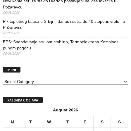
Novi kontejneri za staklo i karton postavljeni na više lokacija u
Požarevcu
05/08/2026
Pik toplotnog talasa u Srbiji – danas i sutra do 40 stepeni, vrelo i u
Požarevcu
05/08/2026
EPS: Snabdevanje strujom stabilno, Termoelektrana Kostolac u
punom pogonu
05/08/2026
MENI
MENI
KALENDAR OBJAVA
August 2026
M
T
W
T
F
S
S