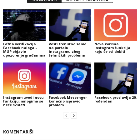
Lažna verifikacija
Vesti trenutno samo
Nova korisna
Facebook naloga –
na portalu i
Instagram funkcija
MUP objavio
instagramu zbog
koju će svi dobiti
upozorenje građanima
tehničkih problema
Instagram uvodi novu
Facebook Messenger
Facebook proslavlja 20.
funkciju, mnogima se
konačno ispravio
rođendan
neće svideti
problem
KOMENTARIŠI