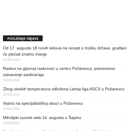
POSLEDNJE OBJAVE
Od 17. avgusta 18 novih lekova na recept o trošku države, građani
će plaćati znatno manje
05/08/2026
Radovi na glavnoj raskrsnici u centru Požarevca, privremeno
zatvaranje saobraćaja
05/08/2026
Zbog visokih temperatura odložena Letnja liga ASCS u Požarevcu
05/08/2026
Vojnici na specijalističkoj obuci u Požarevcu
05/08/2026
Miholjski susreti sela 14. avgusta u Šapinu
05/08/2026