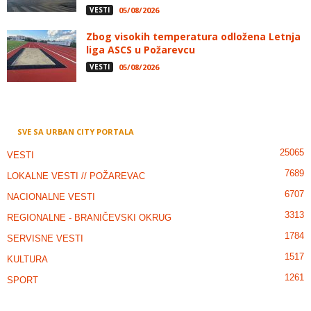
VESTI
05/08/2026
Zbog visokih temperatura odložena Letnja
liga ASCS u Požarevcu
VESTI
05/08/2026
SVE SA URBAN CITY PORTALA
25065
VESTI
7689
LOKALNE VESTI // POŽAREVAC
6707
NACIONALNE VESTI
3313
REGIONALNE - BRANIČEVSKI OKRUG
1784
SERVISNE VESTI
1517
KULTURA
1261
SPORT