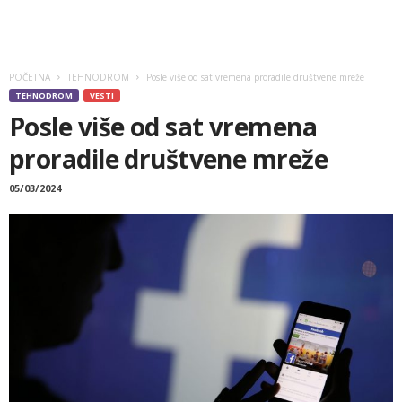
POČETNA
TEHNODROM
Posle više od sat vremena proradile društvene mreže
TEHNODROM
VESTI
Posle više od sat vremena
proradile društvene mreže
05/03/2024