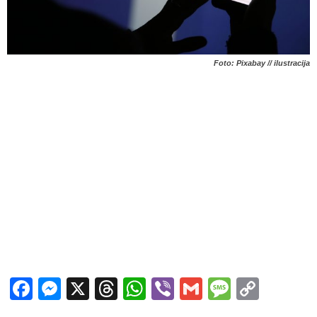
Foto: Pixabay // ilustracija
Facebook
Messenger
X
Threads
WhatsApp
Viber
Gmail
Messag
Copy
Link