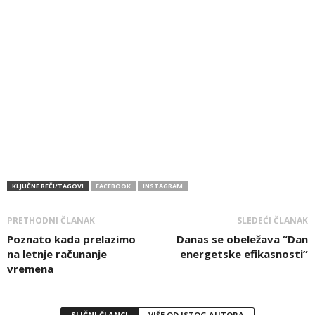
KLJUČNE REČI/TAGOVI
FACEBOOK
INSTAGRAM
PRETHODNI ČLANAK
SLEDEĆI ČLANAK
Poznato kada prelazimo
Danas se obeležava “Dan
na letnje računanje
energetske efikasnosti”
vremena
SLIČNI ČLANCI
VIŠE OD ISTOG AUTORA