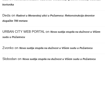
korisnika
Deda
on
Radovi u Moravskoj ulici u Požarevcu: Rekonstrukcija deonice
dugačke 700 metara
URBAN CITY WEB PORTAL
on
Nova sudija stupila na dužnost u Višem
sudu u Požarevcu
Zvonko
on
Nova sudija stupila na dužnost u Višem sudu u Požarevcu
Slobodan
on
Nova sudija stupila na dužnost u Višem sudu u Požarevcu