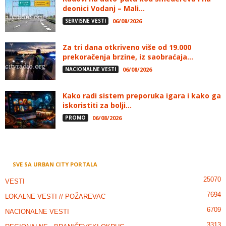
deonici Vodanj – Mali...
SERVISNE VESTI
06/08/2026
Za tri dana otkriveno više od 19.000
prekoračenja brzine, iz saobraćaja...
NACIONALNE VESTI
06/08/2026
Kako radi sistem preporuka igara i kako ga
iskoristiti za bolji...
PROMO
06/08/2026
SVE SA URBAN CITY PORTALA
25070
VESTI
7694
LOKALNE VESTI // POŽAREVAC
6709
NACIONALNE VESTI
3313