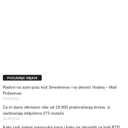
POSLEDNJE OBJAVE
Radovi na auto-putu kod Smedereva i na deonici Vodanj – Mali
Požarevac
06/08/2026
Za tri dana otkriveno više od 19.000 prekoračenja brzine, iz
saobraćaja isključena 273 vozača
06/08/2026
Kako radi sistem preporuka igara i kako ga iskoristiti za bolji RTP