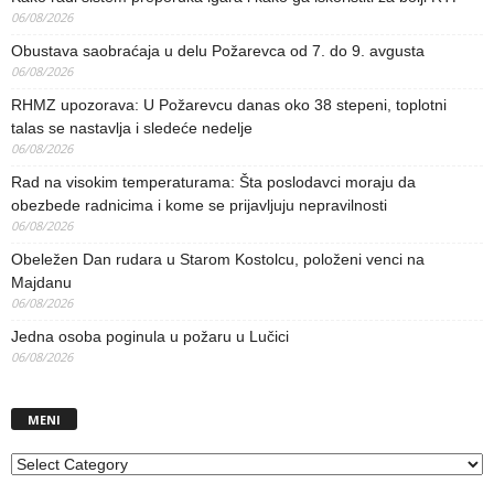
06/08/2026
Obustava saobraćaja u delu Požarevca od 7. do 9. avgusta
06/08/2026
RHMZ upozorava: U Požarevcu danas oko 38 stepeni, toplotni
talas se nastavlja i sledeće nedelje
06/08/2026
Rad na visokim temperaturama: Šta poslodavci moraju da
obezbede radnicima i kome se prijavljuju nepravilnosti
06/08/2026
Obeležen Dan rudara u Starom Kostolcu, položeni venci na
Majdanu
06/08/2026
Jedna osoba poginula u požaru u Lučici
06/08/2026
MENI
MENI