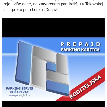
troje i više dece, na zatvorenom parkiralištu u Takovskoj
ulici, preko puta hotela „Dunav“.