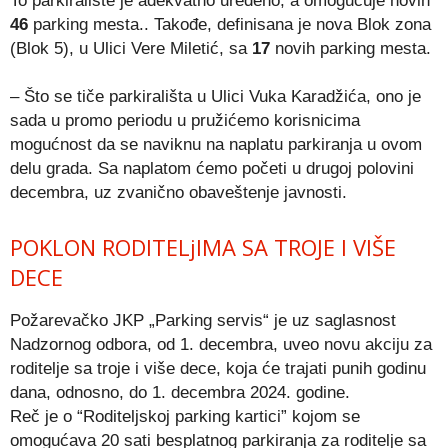
To parkiralište je adekvatno uređeno, a omogućuje novih
46
parking mesta.. Takođe, definisana je nova Blok zona
(Blok 5), u Ulici Vere Miletić, sa
17
novih parking mesta.
– Što se tiče parkirališta u Ulici Vuka Karadžića, ono je
sada u promo periodu u pružićemo korisnicima
mogućnost da se naviknu na naplatu parkiranja u ovom
delu grada. Sa naplatom ćemo početi u drugoj polovini
decembra, uz zvanično obaveštenje javnosti.
POKLON RODITELjIMA SA TROJE I VIŠE
DECE
Požarevačko JKP „Parking servis“ je uz saglasnost
Nadzornog odbora, od 1. decembra, uveo novu akciju za
roditelje sa troje i više dece, koja će trajati punih godinu
dana, odnosno, do 1. decembra 2024. godine.
Reč je o “Roditeljskoj parking kartici” kojom se
omogućava 20 sati besplatnog parkiranja za roditelje sa