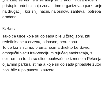
„Parking servis“ je u saradnji sa Gradom Požarevcem
pristupio redefinisanju zona i time organizovao parkiranje
na drugačiji, korisniji način, na osnovu zahteva i potreba
građana.
Reklame
Tako će ulice koje su do sada bile u žutoj zoni, biti
redefinisane u crvenu, odnosno, prvu zonu.
To će korisnicima, prema rečima direktorke Savić,
omogućiti veću frekvenciju mirujućeg saobraćaja, s
obzirom na to da su ulice obuhvaćene izmenom Rešenja
o javnim parkiralištima a koje su do sada pripadale žutoj
zoni bile u potpunosti zauzete.