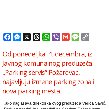
Facebook
Messenger
X
Threads
WhatsApp
Viber
Gmail
Messag
Copy
Link
Od ponedeljka, 4. decembra, iz
Javnog komunalnog preduzeća
„Parking servis“ Požarevac,
najavljuju izmene parking zona i
nova parking mesta.
Kako naglašava direktorka ovog preduzeća Verica Savić,