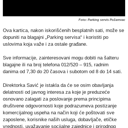
Foto: Parking servis Požarevac
Ova kartica, nakon iskorišćenih besplatnih sati, može se
dopuniti na blagajni „Parking servisa“ i koristiti po
uslovima koja važe i za ostale građane.
Sve informacije, zainteresovani mogu dobiti na šalteru
blagajne ili na broj telefona 012/520 – 915, radnim
danima od 7,30 do 20 časova i subotom od 8 do 14 sati.
Direktorka Savić je istakla da će se osim obavljanja
delatnosti od javnog interesa za koje je preduzeće
osnovano zalagati za poslovanje prema principima
društvene odgovornosti koje podrazumeva postizanje
komercijalnog uspeha na način koji će poštovati sve
zaposlene, korisnike naših usluga, dobavljače, etičke
vrednosti, uvažavanje socijalne zajednice i prirodnog