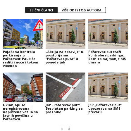
SLIČNI ČLANCI
VIŠE OD ISTOG AUTORA
Pojačana kontrola
„Akcija za zdravlje“ u
Požarevac put traži
parkiranja u
prostorijama
kontrolore parkinga:
Požarevcu: Pauk će
“Požarevac puta” u
Satnica najmanje 485
raditi i noću i tokom
ponedeljak
dinara
vikenda
Uklanjaju se
JKP „Požarevac put“:
JKP „Požarevac put“
neregistrovana i
Besplatan parking za
upozorava na SMS
napuštena vozila sa
praznike
prevaru
javnih površina u
Požarevcu