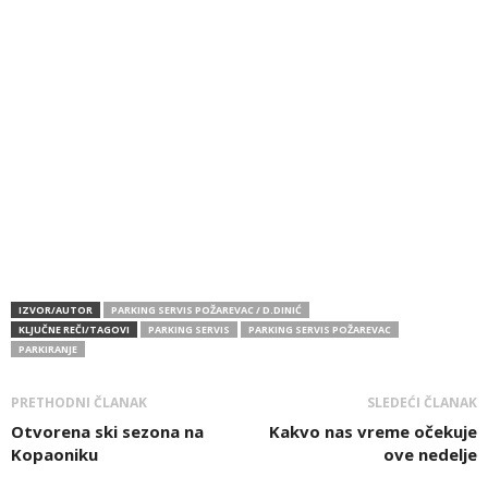
IZVOR/AUTOR
PARKING SERVIS POŽAREVAC / D.DINIĆ
KLJUČNE REČI/TAGOVI
PARKING SERVIS
PARKING SERVIS POŽAREVAC
PARKIRANJE
PRETHODNI ČLANAK
SLEDEĆI ČLANAK
Otvorena ski sezona na
Kakvo nas vreme očekuje
Kopaoniku
ove nedelje