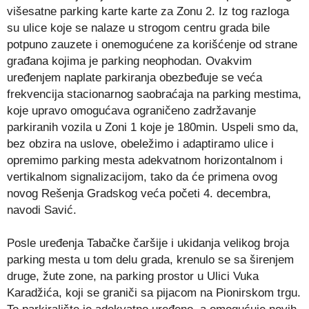
višesatne parking karte karte za Zonu 2. Iz tog razloga
su ulice koje se nalaze u strogom centru grada bile
potpuno zauzete i onemogućene za korišćenje od strane
građana kojima je parking neophodan. Ovakvim
uređenjem naplate parkiranja obezbeđuje se veća
frekvencija stacionarnog saobraćaja na parking mestima,
koje upravo omogućava ograničeno zadržavanje
parkiranih vozila u Zoni 1 koje je 180min. Uspeli smo da,
bez obzira na uslove, obeležimo i adaptiramo ulice i
opremimo parking mesta adekvatnom horizontalnom i
vertikalnom signalizacijom, tako da će primena ovog
novog Rešenja Gradskog veća početi 4. decembra,
navodi Savić.
Posle uređenja Tabačke čaršije i ukidanja velikog broja
parking mesta u tom delu grada, krenulo se sa širenjem
druge, žute zone, na parking prostor u Ulici Vuka
Karadžića, koji se graniči sa pijacom na Pionirskom trgu.