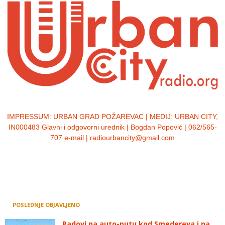
IMPRESSUM:
URBAN GRAD POŽAREVAC | MEDIJ: URBAN CITY,
IN000483 Glavni i odgovorni urednik | Bogdan Popović | 062/565-
707 e-mail | radiourbancity@gmail.com
POSLEDNJE OBJAVLJENO
Radovi na auto-putu kod Smedereva i na