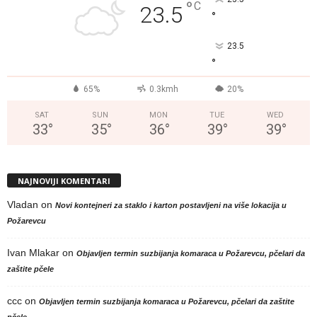
°
C
23.5
°
23.5
°
65%
0.3kmh
20%
SAT
SUN
MON
TUE
WED
33
°
35
°
36
°
39
°
39
°
NAJNOVIJI KOMENTARI
Vladan
on
Novi kontejneri za staklo i karton postavljeni na više lokacija u
Požarevcu
Ivan Mlakar
on
Objavljen termin suzbijanja komaraca u Požarevcu, pčelari da
zaštite pčele
ccc
on
Objavljen termin suzbijanja komaraca u Požarevcu, pčelari da zaštite