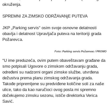
okruženja.
SPREMNI ZA ZIMSKO ODRŽAVANjE PUTEVA
JKP „Parking servis“ osim svoje osnovne delatnosti
obavlja i delatnost Upravljača puteva na teritoriji grada
Požarevca.
Foto: Parking servis Požarevac / PROMO
“U ime preduzeća, ovim putem obaveštavam građane da
smo potpisali Ugovore o zimskom održavanju grada,
određeni su nadzorni organi zimske službe, utvrđena
dežustva prema planu zimskog održavanja grada.
Takođe pripremljene su predviđene količine soli za naše
ulice, tako da kao naručioci ovog posla mi spremno
dočekujemo zimsku sezonu, ističe direktorka Verica
Savić.