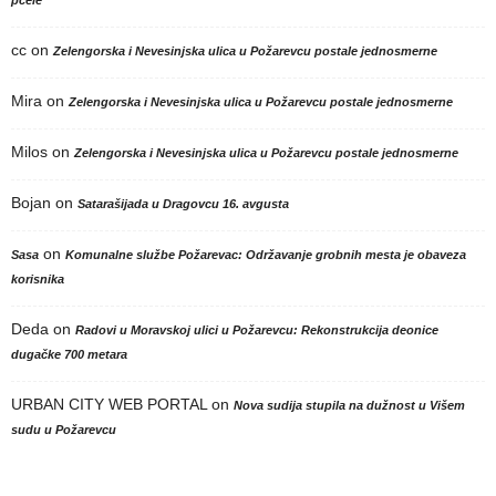
pčele
cc
on
Zelengorska i Nevesinjska ulica u Požarevcu postale jednosmerne
Mira
on
Zelengorska i Nevesinjska ulica u Požarevcu postale jednosmerne
Milos
on
Zelengorska i Nevesinjska ulica u Požarevcu postale jednosmerne
Bojan
on
Satarašijada u Dragovcu 16. avgusta
on
Sasa
Komunalne službe Požarevac: Održavanje grobnih mesta je obaveza
korisnika
Deda
on
Radovi u Moravskoj ulici u Požarevcu: Rekonstrukcija deonice
dugačke 700 metara
URBAN CITY WEB PORTAL
on
Nova sudija stupila na dužnost u Višem
sudu u Požarevcu