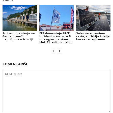
Proizvodnja struje na
EPS demantuje SRCE:
Solar na krovovima
Đerdapu među
Incident u Kostolcu B
raste, ali Srbija i dalje
najlošijima u istoriji
nije ugrozio sistem,
kaska za regionom
blok B2 radi normalno
KOMENTARIŠI