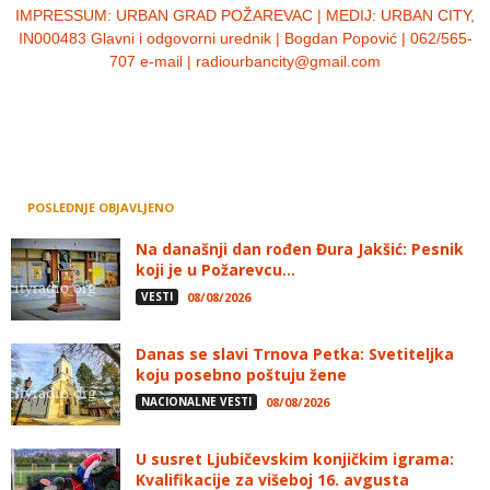
IMPRESSUM:
URBAN GRAD POŽAREVAC | MEDIJ: URBAN CITY,
IN000483 Glavni i odgovorni urednik | Bogdan Popović | 062/565-
707 e-mail | radiourbancity@gmail.com
POSLEDNJE OBJAVLJENO
Na današnji dan rođen Đura Jakšić: Pesnik
koji je u Požarevcu...
VESTI
08/08/2026
Danas se slavi Trnova Petka: Svetiteljka
koju posebno poštuju žene
NACIONALNE VESTI
08/08/2026
U susret Ljubičevskim konjičkim igrama:
Kvalifikacije za višeboj 16. avgusta