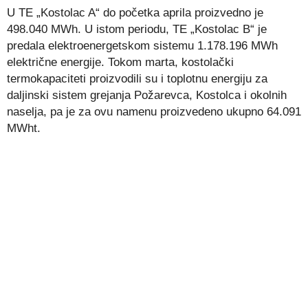
U TE „Kostolac A“ do početka aprila proizvedno je
498.040 MWh. U istom periodu, TE „Kostolac B“ je
predala elektroenergetskom sistemu 1.178.196 MWh
električne energije. Tokom marta, kostolački
termokapaciteti proizvodili su i toplotnu energiju za
daljinski sistem grejanja Požarevca, Kostolca i okolnih
naselja, pa je za ovu namenu proizvedeno ukupno 64.091
MWht.