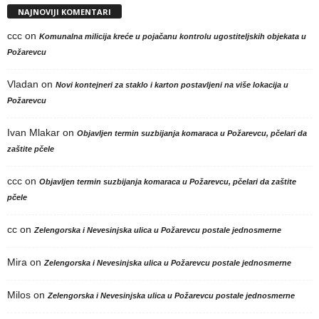
NAJNOVIJI KOMENTARI
ccc
on
Komunalna milicija kreće u pojačanu kontrolu ugostiteljskih objekata u
Požarevcu
Vladan
on
Novi kontejneri za staklo i karton postavljeni na više lokacija u
Požarevcu
Ivan Mlakar
on
Objavljen termin suzbijanja komaraca u Požarevcu, pčelari da
zaštite pčele
ccc
on
Objavljen termin suzbijanja komaraca u Požarevcu, pčelari da zaštite
pčele
cc
on
Zelengorska i Nevesinjska ulica u Požarevcu postale jednosmerne
Mira
on
Zelengorska i Nevesinjska ulica u Požarevcu postale jednosmerne
Milos
on
Zelengorska i Nevesinjska ulica u Požarevcu postale jednosmerne