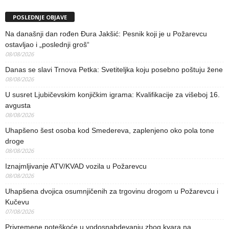
POSLEDNJE OBJAVE
Na današnji dan rođen Đura Jakšić: Pesnik koji je u Požarevcu
ostavljao i „poslednji groš“
08/08/2026
Danas se slavi Trnova Petka: Svetiteljka koju posebno poštuju žene
08/08/2026
U susret Ljubičevskim konjičkim igrama: Kvalifikacije za višeboj 16.
avgusta
08/08/2026
Uhapšeno šest osoba kod Smedereva, zaplenjeno oko pola tone
droge
08/08/2026
Iznajmljivanje ATV/KVAD vozila u Požarevcu
08/08/2026
Uhapšena dvojica osumnjičenih za trgovinu drogom u Požarevcu i
Kučevu
07/08/2026
Privremene poteškoće u vodosnabdevanju zbog kvara na