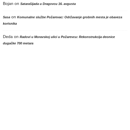
Bojan
on
Satarašijada u Dragovcu 16. avgusta
on
Sasa
Komunalne službe Požarevac: Održavanje grobnih mesta je obaveza
korisnika
Deda
on
Radovi u Moravskoj ulici u Požarevcu: Rekonstrukcija deonice
dugačke 700 metara