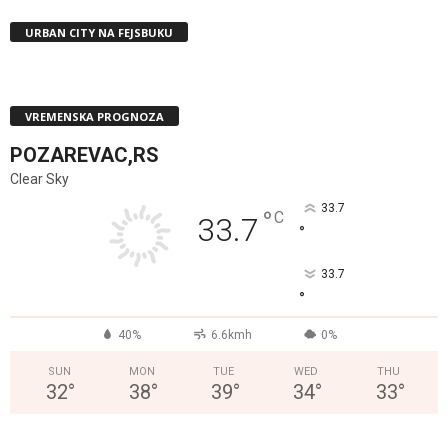
URBAN CITY NA FEJSBUKU
VREMENSKA PROGNOZA
POZAREVAC,RS
Clear Sky
33.7
°
C
33.7
°
33.7
°
40%
6.6kmh
0%
SUN
MON
TUE
WED
THU
32
°
38
°
39
°
34
°
33
°