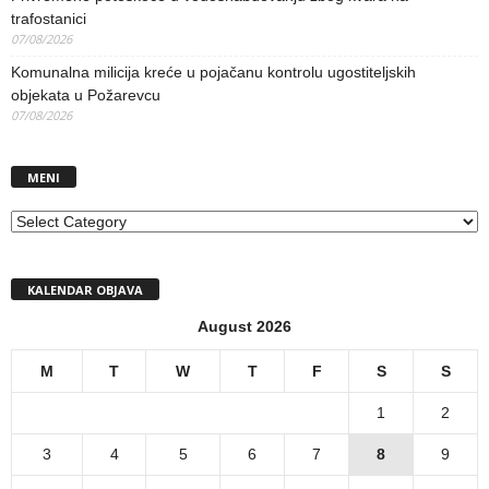
trafostanici
07/08/2026
Komunalna milicija kreće u pojačanu kontrolu ugostiteljskih
objekata u Požarevcu
07/08/2026
MENI
MENI
KALENDAR OBJAVA
August 2026
M
T
W
T
F
S
S
1
2
3
4
5
6
7
8
9