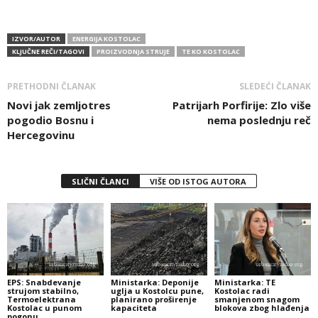
IZVOR/AUTOR
ENERGIJA KOSTOLAC
KLJUČNE REČI/TAGOVI
PROIZVODNJA STRUJE
TE KO KOSTOLAC
PRETHODNI ČLANAK
SLEDEĆI ČLANAK
Novi jak zemljotres
Patrijarh Porfirije: Zlo više
pogodio Bosnu i
nema poslednju reč
Hercegovinu
SLIČNI ČLANCI
VIŠE OD ISTOG AUTORA
EPS: Snabdevanje
Ministarka: Deponije
Ministarka: TE
strujom stabilno,
uglja u Kostolcu pune,
Kostolac radi
Termoelektrana
planirano proširenje
smanjenom snagom
Kostolac u punom
kapaciteta
blokova zbog hlađenja
pogonu