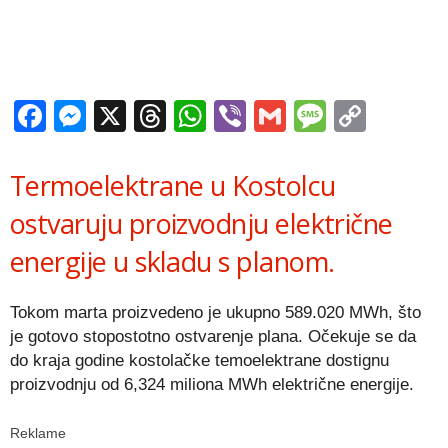
Facebook
Messenger
X
Threads
WhatsApp
Viber
Gmail
Messag
Copy
Link
Termoelektrane u Kostolcu
ostvaruju proizvodnju električne
energije u skladu s planom.
Tokom marta proizvedeno je ukupno 589.020 MWh, što
je gotovo stopostotno ostvarenje plana. Očekuje se da
do kraja godine kostolačke temoelektrane dostignu
proizvodnju od 6,324 miliona MWh električne energije.
Reklame