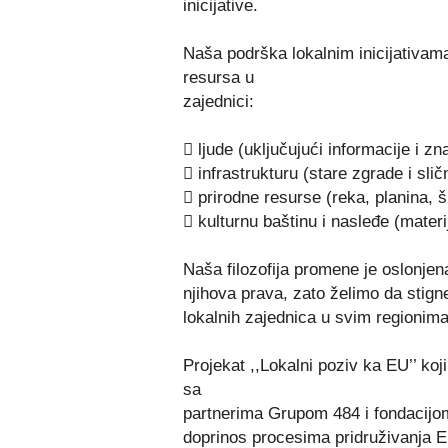
inicijative.
Naša podrška lokalnim inicijativama
resursa u
zajednici:
 ljude (uključujući informacije i zn
 infrastrukturu (stare zgrade i slič
 prirodne resurse (reka, planina,
 kulturnu baštinu i nasleđe (materi
Naša filozofija promene je oslonjen
njihova prava, zato želimo da stignem
lokalnih zajednica u svim regionima
Projekat ,,Lokalni poziv ka EU’’ koji
sa
partnerima Grupom 484 i fondacijom 
doprinos procesima pridruživanja E