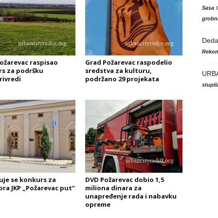
Sasa
grobni
Ded
Rekon
ožarevac raspisao
Grad Požarevac raspodelio
s za podršku
sredstva za kulturu,
URB
rivredi
podržano 29 projekata
stupi
uje se konkurs za
DVD Požarevac dobio 1,5
ora JKP „Požarevac put“
miliona dinara za
unapređenje rada i nabavku
opreme