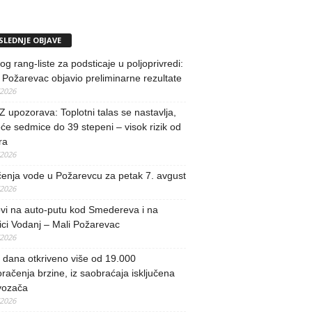
SLEDNJE OBJAVE
og rang-liste za podsticaje u poljoprivredi:
Požarevac objavio preliminarne rezultate
/2026
upozorava: Toplotni talas se nastavlja,
će sedmice do 39 stepeni – visok rizik od
ra
/2026
učenja vode u Požarevcu za petak 7. avgust
/2026
vi na auto-putu kod Smedereva i na
ci Vodanj – Mali Požarevac
/2026
i dana otkriveno više od 19.000
račenja brzine, iz saobraćaja isključena
vozača
/2026