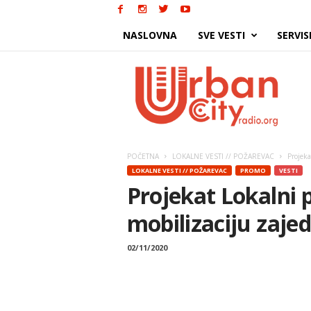
NASLOVNA
SVE VESTI
SERVIS
Urban
City
POČETNA
LOKALNE VESTI // POŽAREVAC
Projeka
LOKALNE VESTI // POŽAREVAC
PROMO
VESTI
Projekat Lokalni 
mobilizaciju zaje
02/11/2020