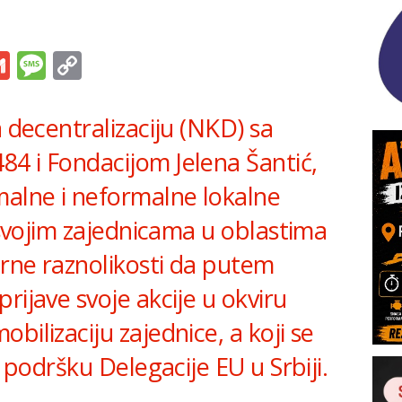
s
tsApp
iber
Gmail
Message
Copy
Link
a decentralizaciju (NKD) sa
4 i Fondacijom Jelena Šantić,
malne i neformalne lokalne
u svojim zajednicama u oblastima
urne raznolikosti da putem
rijave svoje akcije u okviru
bilizaciju zajednice, a koji se
u podršku Delegacije EU u Srbiji.