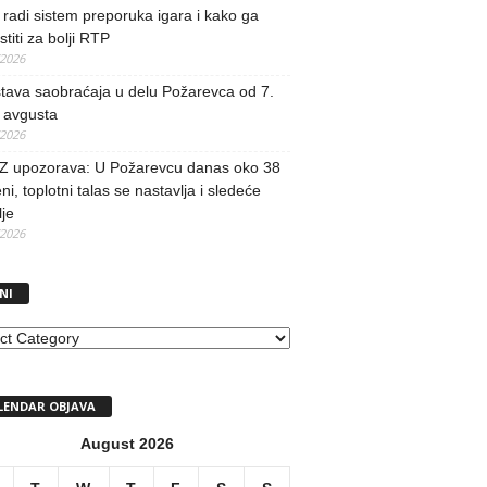
radi sistem preporuka igara i kako ga
stiti za bolji RTP
/2026
tava saobraćaja u delu Požarevca od 7.
 avgusta
/2026
 upozorava: U Požarevcu danas oko 38
ni, toplotni talas se nastavlja i sledeće
je
/2026
NI
I
LENDAR OBJAVA
August 2026