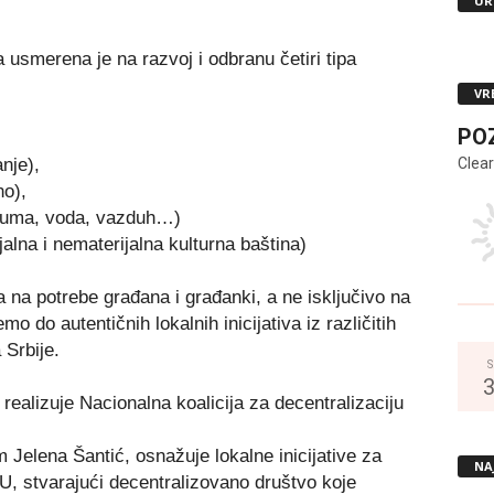
UR
 usmerena je na razvoj i odbranu četiri tipa
VR
PO
Clear
anje),
no),
 šuma, voda, vazduh…)
jalna i nematerijalna kulturna baština)
a na potrebe građana i građanki, a ne isključivo na
o do autentičnih lokalnih inicijativa iz različitih
 Srbije.
S
 realizuje Nacionalna koalicija za decentralizaciju
Jelena Šantić, osnažuje lokalne inicijative za
NA
U, stvarajući decentralizovano društvo koje