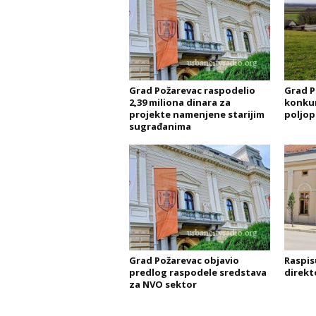
Grad Požarevac raspodelio
Grad P
2,39 miliona dinara za
konkur
projekte namenjene starijim
poljop
sugrađanima
Grad Požarevac objavio
Raspis
predlog raspodele sredstava
direkt
za NVO sektor