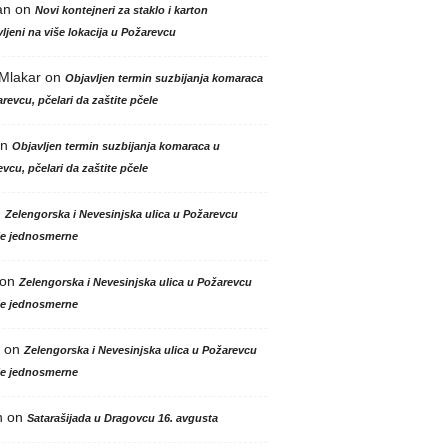
an
on
Novi kontejneri za staklo i karton
ljeni na više lokacija u Požarevcu
 Mlakar
on
Objavljen termin suzbijanja komaraca
revcu, pčelari da zaštite pčele
n
Objavljen termin suzbijanja komaraca u
vcu, pčelari da zaštite pčele
n
Zelengorska i Nevesinjska ulica u Požarevcu
le jednosmerne
on
Zelengorska i Nevesinjska ulica u Požarevcu
le jednosmerne
on
Zelengorska i Nevesinjska ulica u Požarevcu
le jednosmerne
n
on
Satarašijada u Dragovcu 16. avgusta