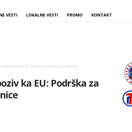
NE VESTI
LOKALNE VESTI
PROMO
KONTAKT
t Lokalni poziv ka EU: Podrška za mobilizaciju zajednice
poziv ka EU: Podrška za
dnice