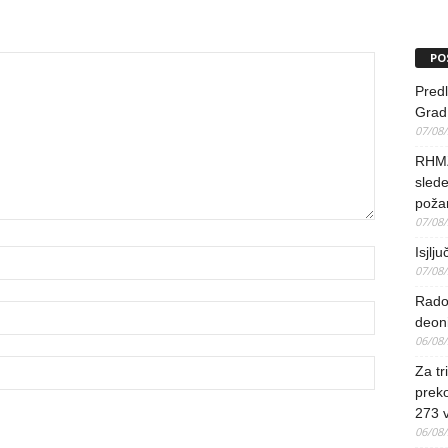
PO
Predl
Grad 
07/08
RHMZ 
slede
poža
07/08
Isjlj
07/08
Rado
deoni
06/08
Za tr
preko
273 
06/08