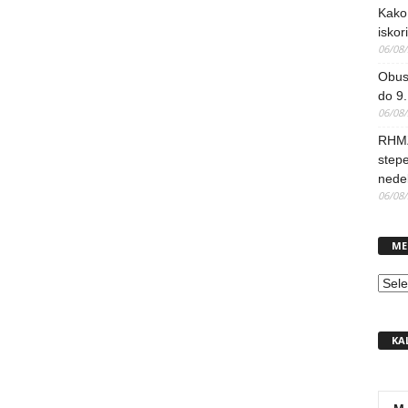
Kako 
iskori
06/08
Obus
do 9.
06/08
RHMZ
stepe
nedel
06/08
ME
MEN
KA