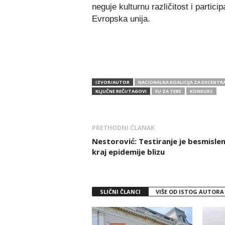
neguje kulturnu različitost i partici
Evropska unija.
IZVOR/AUTOR
NACIONALNA KOALICIJA ZA DECENTRA
KLJUČNE REČI/TAGOVI
EU ZA TEBE
KONKURS
PRETHODNI ČLANAK
Nestorović: Testiranje je besmislen
kraj epidemije blizu
SLIČNI ČLANCI
VIŠE OD ISTOG AUTORA