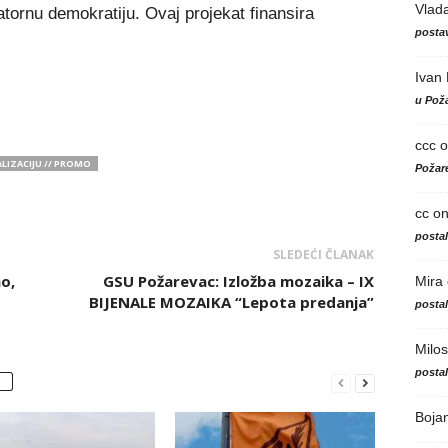
Vlad
patornu demokratiju. Ovaj projekat finansira
postav
Ivan
u Poža
ccc
o
LIZACIJU // PROMO
Požare
cc
o
posta
SLEDEĆI ČLANAK
o,
GSU Požarevac: Izložba mozaika – IX
Mira
BIJENALE MOZAIKA “Lepota predanja”
posta
Milos
posta
Boja