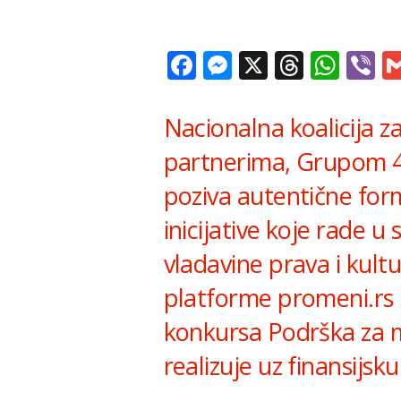
Facebook
Messenger
X
Thread
Wha
V
Nacionalna koalicija z
partnerima, Grupom 48
poziva autentične for
inicijative koje rade 
vladavine prava i kult
platforme promeni.rs p
konkursa Podrška za mo
realizuje uz finansijsk