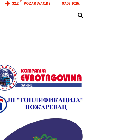
C
POZAREVAC,RS
07.08.2026.
32.2