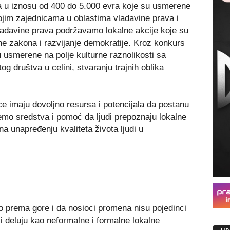
iva u iznosu od 400 do 5.000 evra koje su usmerene
jim zajednicama u oblastima vladavine prava i
vladavine prava podržavamo lokalne akcije koje su
e zakona i razvijanje demokratije. Kroz konkurs
 usmerene na polje kulturne raznolikosti sa
og društva u celini, stvaranju trajnih oblika
e imaju dovoljno resursa i potencijala da postanu
emo sredstva i pomoć da ljudi prepoznaju lokalne
na unapređenju kvaliteta života ljudi u
 prema gore i da nosioci promena nisu pojedinci
i deluju kao neformalne i formalne lokalne