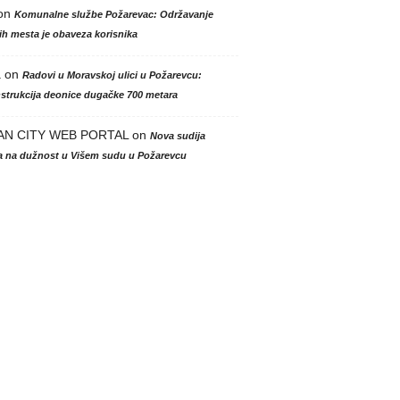
on
Komunalne službe Požarevac: Održavanje
h mesta je obaveza korisnika
a
on
Radovi u Moravskoj ulici u Požarevcu:
strukcija deonice dugačke 700 metara
AN CITY WEB PORTAL
on
Nova sudija
la na dužnost u Višem sudu u Požarevcu