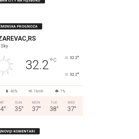
BAN CITY NA FEJSBUKU
EMENSKA PROGNOZA
ZAREVAC,RS
 Sky
°
32.2
°
C
32.2
°
32.2
40%
1kmh
7%
AT
SUN
MON
TUE
WED
34
°
35
°
37
°
38
°
37
°
JNOVIJI KOMENTARI