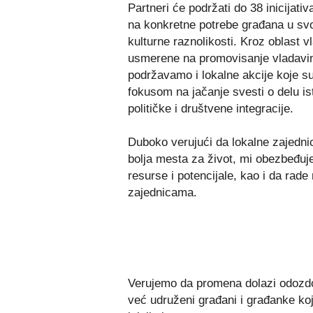
Partneri će podržati do 38 inicijat
na konkretne potrebe građana u svo
kulturne raznolikosti. Kroz oblast 
usmerene na promovisanje vladavin
podržavamo i lokalne akcije koje su
fokusom na jačanje svesti o delu ist
političke i društvene integracije.
Duboko verujući da lokalne zajednic
bolja mesta za život, mi obezbeđuj
resurse i potencijale, kao i da rade 
zajednicama.
Verujemo da promena dolazi odozdo
već udruženi građani i građanke koj