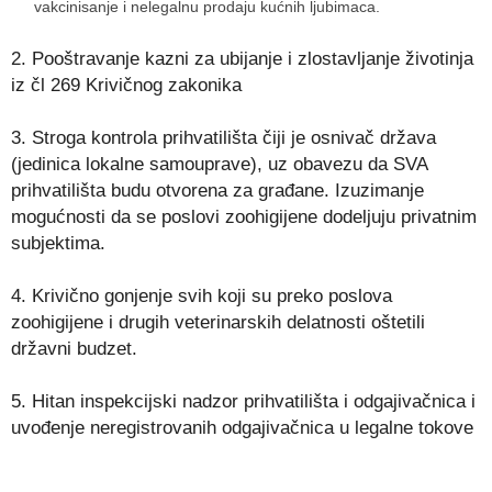
vakcinisanje i nelegalnu prodaju kućnih ljubimaca.
2. Pooštravanje kazni za ubijanje i zlostavljanje životinja
iz čl 269 Krivičnog zakonika
3. Stroga kontrola prihvatilišta čiji je osnivač država
(jedinica lokalne samouprave), uz obavezu da SVA
prihvatilišta budu otvorena za građane. Izuzimanje
mogućnosti da se poslovi zoohigijene dodeljuju privatnim
subjektima.
4. Krivično gonjenje svih koji su preko poslova
zoohigijene i drugih veterinarskih delatnosti oštetili
državni budzet.
5. Hitan inspekcijski nadzor prihvatilišta i odgajivačnica i
uvođenje neregistrovanih odgajivačnica u legalne tokove