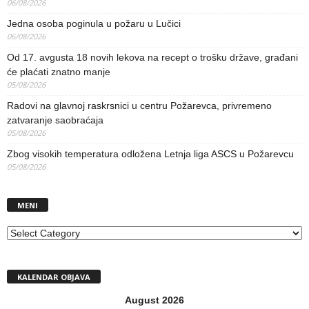
06/08/2026
Jedna osoba poginula u požaru u Lučici
06/08/2026
Od 17. avgusta 18 novih lekova na recept o trošku države, građani
će plaćati znatno manje
05/08/2026
Radovi na glavnoj raskrsnici u centru Požarevca, privremeno
zatvaranje saobraćaja
05/08/2026
Zbog visokih temperatura odložena Letnja liga ASCS u Požarevcu
05/08/2026
MENI
MENI
KALENDAR OBJAVA
August 2026