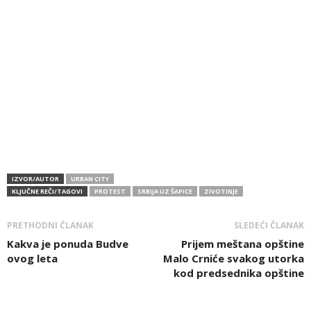
IZVOR/AUTOR
URBAN CITY
KLJUČNE REČI/TAGOVI
PROTEST
SRBIJA UZ ŠAPICE
ZIVOTINJE
PRETHODNI ČLANAK
SLEDEĆI ČLANAK
Kakva je ponuda Budve
Prijem meštana opštine
ovog leta
Malo Crniće svakog utorka
kod predsednika opštine