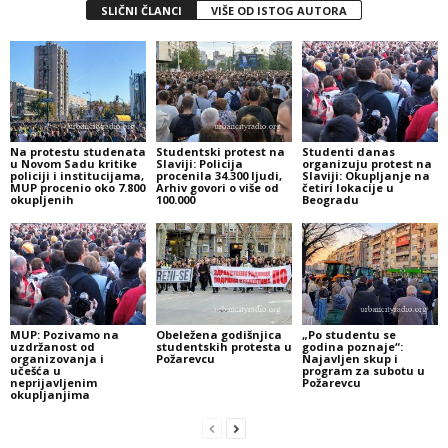
SLIČNI ČLANCI
VIŠE OD ISTOG AUTORA
Na protestu studenata
Studentski protest na
Studenti danas
u Novom Sadu kritike
Slaviji: Policija
organizuju protest na
policiji i institucijama,
procenila 34.300 ljudi,
Slaviji: Okupljanje na
MUP procenio oko 7.800
Arhiv govori o više od
četiri lokacije u
okupljenih
100.000
Beogradu
MUP: Pozivamo na
Obeležena godišnjica
„Po studentu se
uzdržanost od
studentskih protesta u
godina poznaje“:
organizovanja i
Požarevcu
Najavljen skup i
učešća u
program za subotu u
neprijavljenim
Požarevcu
okupljanjima