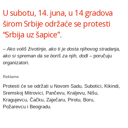
Link
U subotu, 14. juna, u 14 gradova
širom Srbije održaće se protesti
“Srbija uz šapice”.
– Ako voliš životinje, ako ti je dosta njihovog stradanja,
ako si spreman da se boriš za njih, dođi
– poručuju
organizatori.
Reklame
Protesti će se održati u Novom Sadu, Subotici, Kikindi,
Sremskoj Mitrovici, Pančevu, Kraljevu, Nišu,
Kragujevcu, Čačku, Zaječaru, Pirotu, Boru,
Požarevcu i Beogradu.