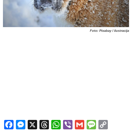
Foto: Pixabay / ilustracija
Facebook
Messenger
X
Threads
WhatsApp
Viber
Gmail
Messag
Copy