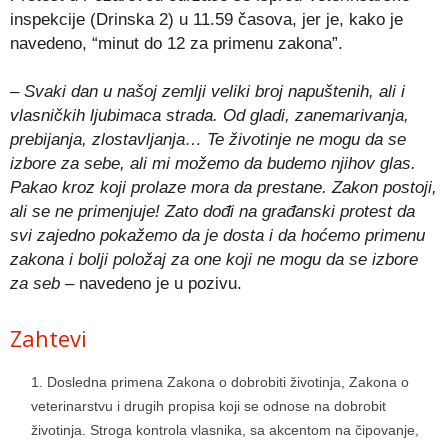
inspekcije (Drinska 2) u 11.59 časova, jer je, kako je
navedeno, “minut do 12 za primenu zakona”.
– Svaki dan u našoj zemlji veliki broj napuštenih, ali i
vlasničkih ljubimaca strada. Od gladi, zanemarivanja,
prebijanja, zlostavljanja… Te životinje ne mogu da se
izbore za sebe, ali mi možemo da budemo njihov glas.
Pakao kroz koji prolaze mora da prestane. Zakon postoji,
ali se ne primenjuje! Zato dođi na građanski protest da
svi zajedno pokažemo da je dosta i da hoćemo primenu
zakona i bolji položaj za one koji ne mogu da se izbore
za seb
– navedeno je u pozivu.
Zahtevi
Dosledna primena Zakona o dobrobiti životinja, Zakona o
veterinarstvu i drugih propisa koji se odnose na dobrobit
životinja. Stroga kontrola vlasnika, sa akcentom na čipovanje,