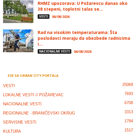
RHMZ upozorava: U Požarevcu danas oko
38 stepeni, toplotni talas se...
VESTI
06/08/2026
Rad na visokim temperaturama: Šta
poslodavci moraju da obezbede radnicima
i...
NACIONALNE VESTI
06/08/2026
SVE SA URBAN CITY PORTALA
25069
VESTI
7693
LOKALNE VESTI // POŽAREVAC
6708
NACIONALNE VESTI
3313
REGIONALNE - BRANIČEVSKI OKRUG
1784
SERVISNE VESTI
1517
KULTURA