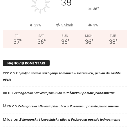
°
38
°
38
29%
5.5kmh
3%
FRI
SAT
SUN
MON
TUE
37
°
36
°
36
°
36
°
38
°
NAJNOVIJI KOMENTARI
ccc
on
Objavljen termin suzbijanja komaraca u Požarevcu, pčelari da zaštite
pčele
cc
on
Zelengorska i Nevesinjska ulica u Požarevcu postale jednosmerne
Mira
on
Zelengorska i Nevesinjska ulica u Požarevcu postale jednosmerne
Milos
on
Zelengorska i Nevesinjska ulica u Požarevcu postale jednosmerne