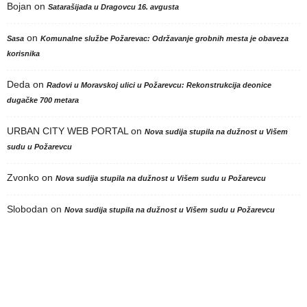
Bojan
on
Satarašijada u Dragovcu 16. avgusta
on
Sasa
Komunalne službe Požarevac: Održavanje grobnih mesta je obaveza
korisnika
Deda
on
Radovi u Moravskoj ulici u Požarevcu: Rekonstrukcija deonice
dugačke 700 metara
URBAN CITY WEB PORTAL
on
Nova sudija stupila na dužnost u Višem
sudu u Požarevcu
Zvonko
on
Nova sudija stupila na dužnost u Višem sudu u Požarevcu
Slobodan
on
Nova sudija stupila na dužnost u Višem sudu u Požarevcu