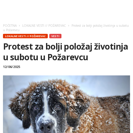
POČETNA
LOKALNE VESTI // POŽAREVAC
Protest za bolji položaj životinja u subotu
u Požarevcu
LOKALNE VESTI // POŽAREVAC
VESTI
Protest za bolji položaj životinja
u subotu u Požarevcu
12/06/2025