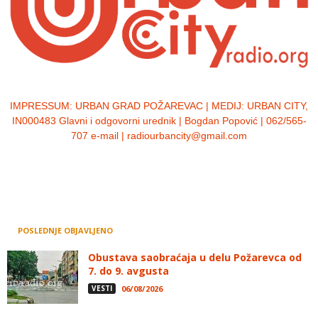
IMPRESSUM:
URBAN GRAD POŽAREVAC | MEDIJ: URBAN CITY,
IN000483 Glavni i odgovorni urednik | Bogdan Popović | 062/565-
707 e-mail | radiourbancity@gmail.com
POSLEDNJE OBJAVLJENO
Obustava saobraćaja u delu Požarevca od
7. do 9. avgusta
VESTI
06/08/2026