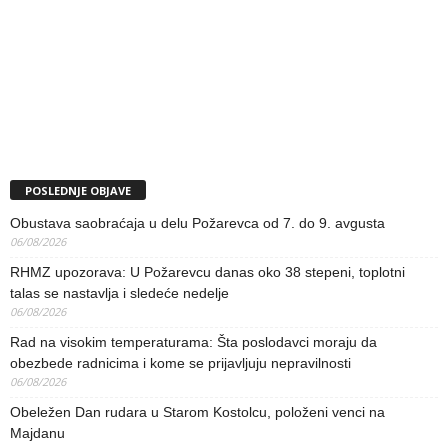
POSLEDNJE OBJAVE
Obustava saobraćaja u delu Požarevca od 7. do 9. avgusta
06/08/2026
RHMZ upozorava: U Požarevcu danas oko 38 stepeni, toplotni
talas se nastavlja i sledeće nedelje
06/08/2026
Rad na visokim temperaturama: Šta poslodavci moraju da
obezbede radnicima i kome se prijavljuju nepravilnosti
06/08/2026
Obeležen Dan rudara u Starom Kostolcu, položeni venci na
Majdanu