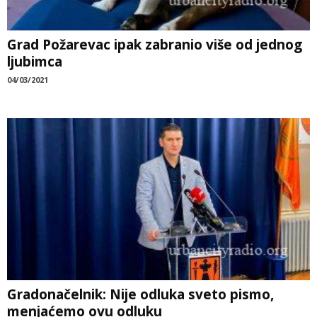
Grad Požarevac ipak zabranio više od jednog
ljubimca
04/03/2021
Gradonačelnik: Nije odluka sveto pismo,
menjaćemo ovu odluku