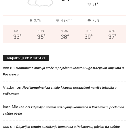
°
31
37%
4.9kmh
75%
SAT
SUN
MON
TUE
WED
33
°
35
°
38
°
39
°
37
°
NAJNOVIJI KOMENTARI
ccc
on
Komunalna milicija kreće u pojačanu kontrolu ugostiteljskih objekata u
Požarevcu
Vladan
on
Novi kontejneri za staklo i karton postavljeni na više lokacija u
Požarevcu
Ivan Mlakar
on
Objavljen termin suzbijanja komaraca u Požarevcu, pčelari da
zaštite pčele
ccc
on
Objavljen termin suzbijanja komaraca u Požarevcu, pčelari da zaštite