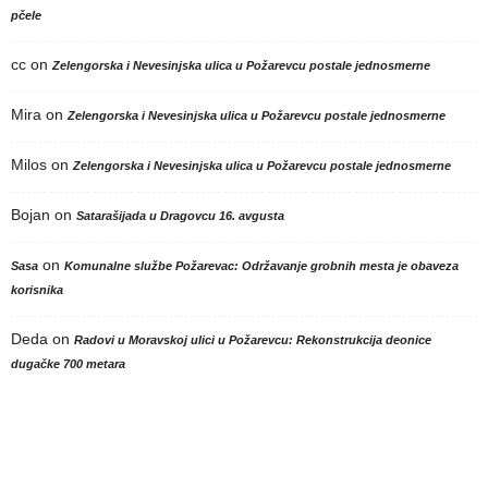
pčele
cc
on
Zelengorska i Nevesinjska ulica u Požarevcu postale jednosmerne
Mira
on
Zelengorska i Nevesinjska ulica u Požarevcu postale jednosmerne
Milos
on
Zelengorska i Nevesinjska ulica u Požarevcu postale jednosmerne
Bojan
on
Satarašijada u Dragovcu 16. avgusta
on
Sasa
Komunalne službe Požarevac: Održavanje grobnih mesta je obaveza
korisnika
Deda
on
Radovi u Moravskoj ulici u Požarevcu: Rekonstrukcija deonice
dugačke 700 metara