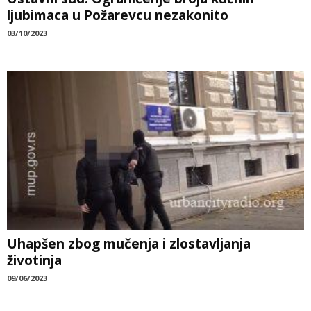
ljubimaca u Požarevcu nezakonito
03/10/2023
Uhapšen zbog mučenja i zlostavljanja
životinja
09/06/2023