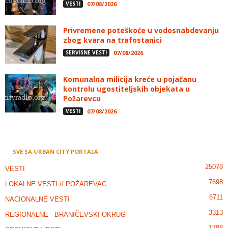
VESTI
07/08/2026
Privremene poteškoće u vodosnabdevanju
zbog kvara na trafostanici
SERVISNE VESTI
07/08/2026
Komunalna milicija kreće u pojačanu
kontrolu ugostiteljskih objekata u
Požarevcu
VESTI
07/08/2026
SVE SA URBAN CITY PORTALA
25078
VESTI
7698
LOKALNE VESTI // POŽAREVAC
6711
NACIONALNE VESTI
3313
REGIONALNE - BRANIČEVSKI OKRUG
1788