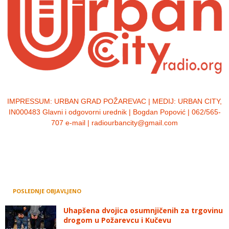
IMPRESSUM:
URBAN GRAD POŽAREVAC | MEDIJ: URBAN CITY,
IN000483 Glavni i odgovorni urednik | Bogdan Popović | 062/565-
707 e-mail | radiourbancity@gmail.com
POSLEDNJE OBJAVLJENO
Uhapšena dvojica osumnjičenih za trgovinu
drogom u Požarevcu i Kučevu