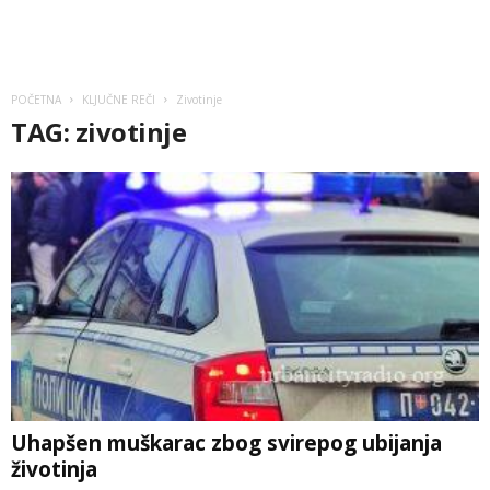
POČETNA
KLJUČNE REČI
Zivotinje
TAG: zivotinje
Uhapšen muškarac zbog svirepog ubijanja
životinja