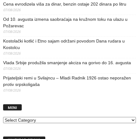
Cena evrodizela viša za dinar, benzin ostaje 202 dinara po litru
07/08/2026
Od 10. avgusta izmena saobraćaja na kružnom toku na ulazu u
Požarevac
07/08/2026
Kostolački kotlić i Etno sajam održani povodom Dana rudara u
Kostolcu
07/08/2026
Vlada Srbije produžila smanjenje akciza na gorivo do 16. avgusta
07/08/2026
Prijateljski remi u Svilajncu – Mladi Radnik 1926 ostao neporažen
protiv srpskoligaša
07/08/2026
MENI
MENI