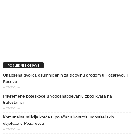
POSLEDNJE OBJAVE
Uhapšena dvojica osumnjičenih za trgovinu drogom u Požarevcu i
Kučevu
07/08/2026
Privremene poteškoće u vodosnabdevanju zbog kvara na
trafostanici
07/08/2026
Komunalna milicija kreće u pojačanu kontrolu ugostiteljskih
objekata u Požarevcu
07/08/2026