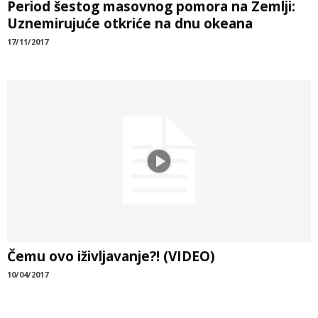
Period šestog masovnog pomora na Zemlji:
Uznemirujuće otkriće na dnu okeana
17/11/2017
Čemu ovo iživljavanje?! (VIDEO)
10/04/2017