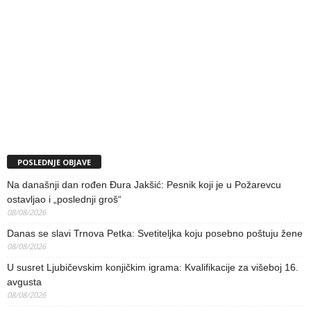
POSLEDNJE OBJAVE
Na današnji dan rođen Đura Jakšić: Pesnik koji je u Požarevcu
ostavljao i „poslednji groš“
08/08/2026
Danas se slavi Trnova Petka: Svetiteljka koju posebno poštuju žene
08/08/2026
U susret Ljubičevskim konjičkim igrama: Kvalifikacije za višeboj 16.
avgusta
08/08/2026