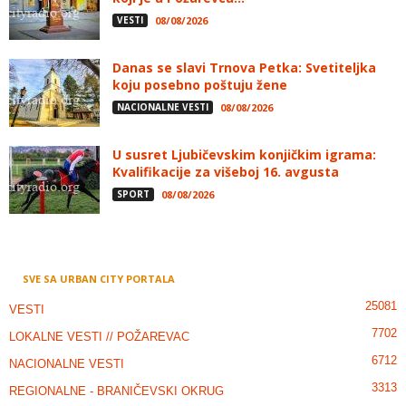
VESTI
08/08/2026
Danas se slavi Trnova Petka: Svetiteljka
koju posebno poštuju žene
NACIONALNE VESTI
08/08/2026
U susret Ljubičevskim konjičkim igrama:
Kvalifikacije za višeboj 16. avgusta
SPORT
08/08/2026
SVE SA URBAN CITY PORTALA
25081
VESTI
7702
LOKALNE VESTI // POŽAREVAC
6712
NACIONALNE VESTI
3313
REGIONALNE - BRANIČEVSKI OKRUG