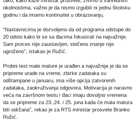
Iako, kako kaže ministar prosvete, živimo u vanrednim
okolnostima, važno je da nismo izgubili ni jednu školsku
godinu i da imamo kontinuitet u obrazovanju.
“Nastavnicima je dozvoljeno da od programa odstupe do
20 odsto kako bi se sa đacima fokusirali na najvažnije.
Sam proces nije zaustavljen, stečeno znanje nije
ugroženo”, istakao je Ružić.
Probni test male mature je urađen a najvažnije je da se
pripreme urade na vreme, zbirke zadataka su
odštampane u januaru, ima više opcija zatvorenih
zadataka, zaokruživanja odgovora. Motivacija je naravno
veća na završnom testu i đaci imaju dovoljno vremena
da se pripreme za 23.,24. i 25. juna kada će mala matura
biti održana”, rekao je za RTS ministar prosvete Branko
Ružić.