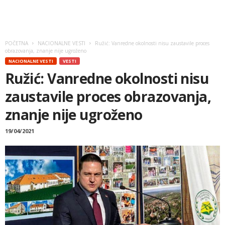
POČETNA
NACIONALNE VESTI
Ružić: Vanredne okolnosti nisu zaustavile proces
obrazovanja, znanje nije ugroženo
NACIONALNE VESTI
VESTI
Ružić: Vanredne okolnosti nisu
zaustavile proces obrazovanja,
znanje nije ugroženo
19/04/2021