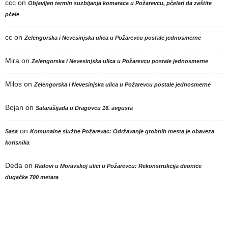
ccc
on
Objavljen termin suzbijanja komaraca u Požarevcu, pčelari da zaštite
pčele
cc
on
Zelengorska i Nevesinjska ulica u Požarevcu postale jednosmerne
Mira
on
Zelengorska i Nevesinjska ulica u Požarevcu postale jednosmerne
Milos
on
Zelengorska i Nevesinjska ulica u Požarevcu postale jednosmerne
Bojan
on
Satarašijada u Dragovcu 16. avgusta
on
Sasa
Komunalne službe Požarevac: Održavanje grobnih mesta je obaveza
korisnika
Deda
on
Radovi u Moravskoj ulici u Požarevcu: Rekonstrukcija deonice
dugačke 700 metara