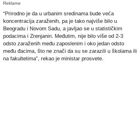
Reklame
“Prirodno je da u urbanim sredinama bude veća
koncentracija zaraženih, pa je tako najviše bilo u
Beogradu i Novom Sadu, a javljao se u statističkim
podacima i Zrenjanin. Međutim, nije bilo više od 2-3
odsto zaraženih među zaposlenim i oko jedan odsto
među đacima, što ne znači da su se zarazili u školama ili
na fakultetima”, rekao je ministar prosvete.