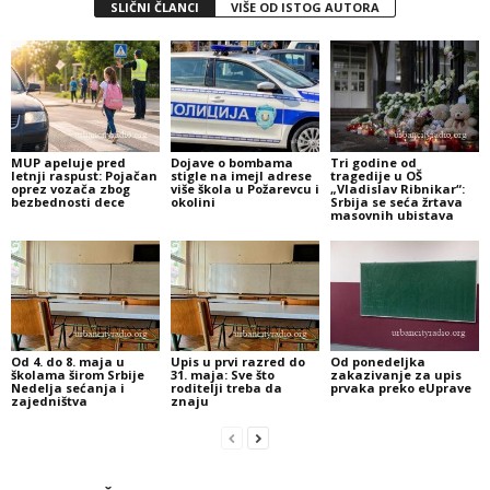
SLIČNI ČLANCI
VIŠE OD ISTOG AUTORA
MUP apeluje pred
Dojave o bombama
Tri godine od
letnji raspust: Pojačan
stigle na imejl adrese
tragedije u OŠ
oprez vozača zbog
više škola u Požarevcu i
„Vladislav Ribnikar“:
bezbednosti dece
okolini
Srbija se seća žrtava
masovnih ubistava
Od 4. do 8. maja u
Upis u prvi razred do
Od ponedeljka
školama širom Srbije
31. maja: Sve što
zakazivanje za upis
Nedelja sećanja i
roditelji treba da
prvaka preko eUprave
zajedništva
znaju