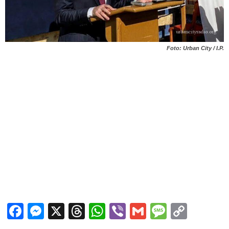
Foto: Urban City / I.P.
Facebook
Messenger
X
Threads
WhatsApp
Viber
Gmail
Messag
Copy
Link