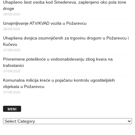
Uhapšeno šest osoba kod Smedereva, zaplenjeno oko pola tone
droge
08/08/2026
Iznajmljivanje ATV/KVAD vozila u Požarevcu
08/08/2026
Uhapšena dvojica osumnjičenih za trgovinu drogom u Požarevcu i
Kučevu
07/08/2026
Privremene poteškoće u vodosnabdevanju zbog kvara na
trafostanici
07/08/2026
Komunalna milicija kreće u pojačanu kontrolu ugostiteljskih
objekata u Požarevcu
07/08/2026
MENI
MENI