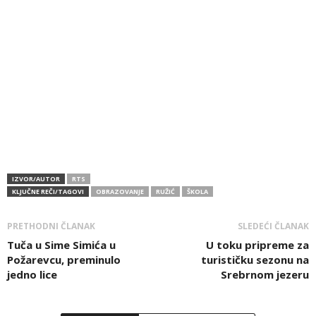
IZVOR/AUTOR
RTS
KLJUČNE REČI/TAGOVI
OBRAZOVANJE
RUŽIĆ
ŠKOLA
PRETHODNI ČLANAK
SLEDEĆI ČLANAK
Tuča u Sime Simića u
U toku pripreme za
Požarevcu, preminulo
turističku sezonu na
jedno lice
Srebrnom jezeru