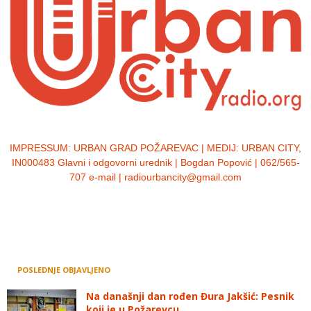
IMPRESSUM:
URBAN GRAD POŽAREVAC | MEDIJ: URBAN CITY,
IN000483 Glavni i odgovorni urednik | Bogdan Popović | 062/565-
707 e-mail | radiourbancity@gmail.com
POSLEDNJE OBJAVLJENO
Na današnji dan rođen Đura Jakšić: Pesnik
koji je u Požarevcu...