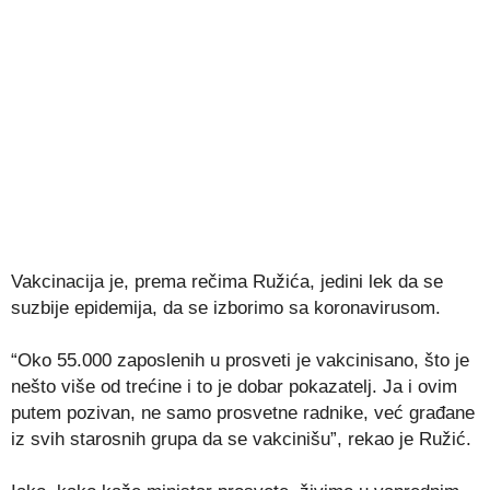
Vakcinacija je, prema rečima Ružića, jedini lek da se
suzbije epidemija, da se izborimo sa koronavirusom.
“Oko 55.000 zaposlenih u prosveti je vakcinisano, što je
nešto više od trećine i to je dobar pokazatelj. Ja i ovim
putem pozivan, ne samo prosvetne radnike, već građane
iz svih starosnih grupa da se vakcinišu”, rekao je Ružić.