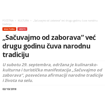
POČETNA
KULTURA
„Sačuvajmo od zaborava“ već drugu godinu čuva narodnu
tradiciju
KULTURA
VESTI
„Sačuvajmo od zaborava“ već
drugu godinu čuva narodnu
tradiciju
U subotu 29. septembra, održana je kulinarsko-
kulturna i turistička manifestacija „Sačuvajmo od
zaborava“, posvećena afirmaciji narodne tradicije
i života na selu.
02/10/2018