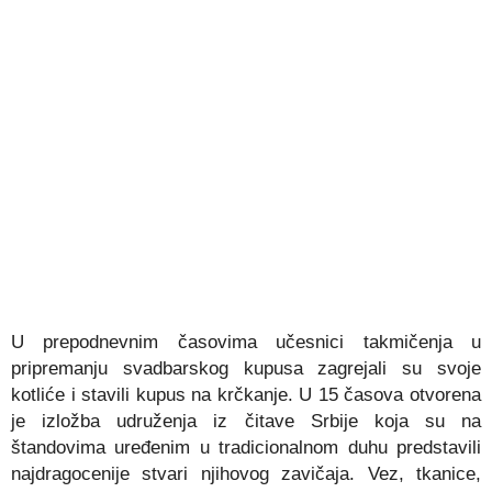
U prepodnevnim časovima učesnici takmičenja u
pripremanju svadbarskog kupusa zagrejali su svoje
kotliće i stavili kupus na krčkanje. U 15 časova otvorena
je izložba udruženja iz čitave Srbije koja su na
štandovima uređenim u tradicionalnom duhu predstavili
najdragocenije stvari njihovog zavičaja. Vez, tkanice,