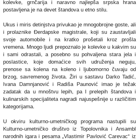
kolevke, grnčarija i naravno najlepša srpska hrana
postavljena je na devet štandova u etno stilu.
Ukus i miris detinjstva privukao je mnogobrojne goste, ali
i prolaznike Đerdapske magistrale, koji su zaustavljali
svoje automobile i na kratko prošetali kroz prošla
vremena. Mnogo ljudi prepoznalo je kolevke u kakvim su
i sami odrastali, a posebno su pohvaljena stara jela i
poslastice, koje domaćice svih udruženja neguju,
prenose sa kolena na koleno i ljubomorno čuvaju od
brzog, savremenog života. Žiri u sastavu Darko Tadić,
Ivana Damnjanović i Radiša Paunović imao je težak
zadatak da u mnoštvu lepih, pa I prelepih štandova i
kulinarskih specijaliteta nagradi najuspešnije u različitim
kategorijama.
U okviru kulturno-umetničkog programa nastupili su
Kulturno-umetničko društvo iz Topolovnika i Ansambl
narodnih igara i pesama „Vlastimir Pavlović Carevac“ iz