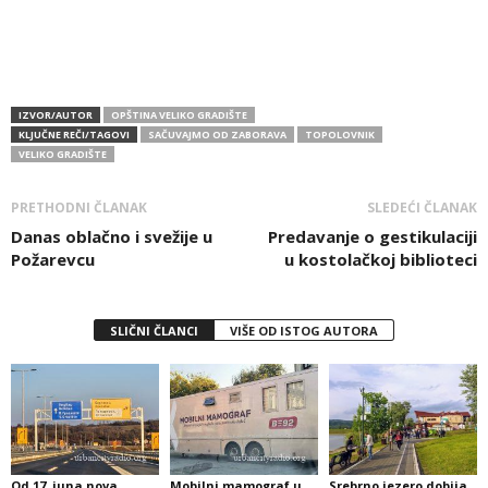
IZVOR/AUTOR
OPŠTINA VELIKO GRADIŠTE
KLJUČNE REČI/TAGOVI
SAČUVAJMO OD ZABORAVA
TOPOLOVNIK
VELIKO GRADIŠTE
PRETHODNI ČLANAK
SLEDEĆI ČLANAK
Danas oblačno i svežije u
Predavanje o gestikulaciji
Požarevcu
u kostolačkoj biblioteci
SLIČNI ČLANCI
VIŠE OD ISTOG AUTORA
Od 17. juna nova
Mobilni mamograf u
Srebrno jezero dobija