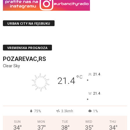
URBAN CITY NA FEJSBUKU
VREMENSKA PROGNOZA
POZAREVAC,RS
Clear Sky
21.4
°
C
21.4
°
21.4
°
75%
3.3kmh
1%
SUN
MON
TUE
WED
THU
34
°
37
°
38
°
35
°
34
°