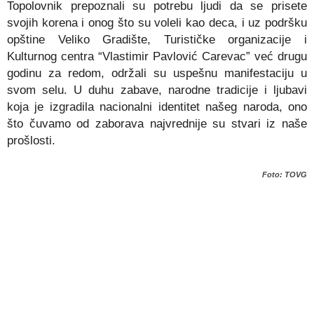
Topolovnik prepoznali su potrebu ljudi da se prisete
svojih korena i onog što su voleli kao deca, i uz podršku
opštine Veliko Gradište, Turističke organizacije i
Kulturnog centra “Vlastimir Pavlović Carevac” već drugu
godinu za redom, održali su uspešnu manifestaciju u
svom selu. U duhu zabave, narodne tradicije i ljubavi
koja je izgradila nacionalni identitet našeg naroda, ono
što čuvamo od zaborava najvrednije su stvari iz naše
prošlosti.
Foto: TOVG