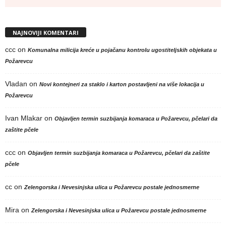
NAJNOVIJI KOMENTARI
ccc
on
Komunalna milicija kreće u pojačanu kontrolu ugostiteljskih objekata u
Požarevcu
Vladan
on
Novi kontejneri za staklo i karton postavljeni na više lokacija u
Požarevcu
Ivan Mlakar
on
Objavljen termin suzbijanja komaraca u Požarevcu, pčelari da
zaštite pčele
ccc
on
Objavljen termin suzbijanja komaraca u Požarevcu, pčelari da zaštite
pčele
cc
on
Zelengorska i Nevesinjska ulica u Požarevcu postale jednosmerne
Mira
on
Zelengorska i Nevesinjska ulica u Požarevcu postale jednosmerne