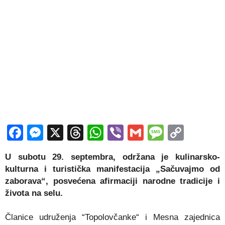
Facebook
Messenger
X
Threads
WhatsApp
Viber
Gmail
Messag
Copy
Link
U subotu 29. septembra, održana je kulinarsko-
kulturna i turistička manifestacija „Sačuvajmo od
zaborava“, posvećena afirmaciji narodne tradicije i
života na selu.
Članice udruženja “Topolovčanke“ i Mesna zajednica