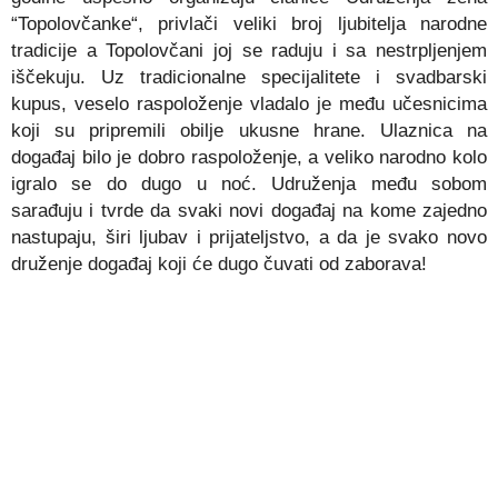
“Topolovčanke“, privlači veliki broj ljubitelja narodne
tradicije a Topolovčani joj se raduju i sa nestrpljenjem
iščekuju. Uz tradicionalne specijalitete i svadbarski
kupus, veselo raspoloženje vladalo je među učesnicima
koji su pripremili obilje ukusne hrane. Ulaznica na
događaj bilo je dobro raspoloženje, a veliko narodno kolo
igralo se do dugo u noć. Udruženja među sobom
sarađuju i tvrde da svaki novi događaj na kome zajedno
nastupaju, širi ljubav i prijateljstvo, a da je svako novo
druženje događaj koji će dugo čuvati od zaborava!