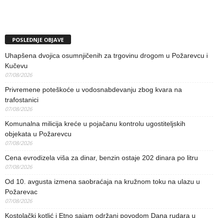
POSLEDNJE OBJAVE
Uhapšena dvojica osumnjičenih za trgovinu drogom u Požarevcu i
Kučevu
07/08/2026
Privremene poteškoće u vodosnabdevanju zbog kvara na
trafostanici
07/08/2026
Komunalna milicija kreće u pojačanu kontrolu ugostiteljskih
objekata u Požarevcu
07/08/2026
Cena evrodizela viša za dinar, benzin ostaje 202 dinara po litru
07/08/2026
Od 10. avgusta izmena saobraćaja na kružnom toku na ulazu u
Požarevac
07/08/2026
Kostolački kotlić i Etno sajam održani povodom Dana rudara u