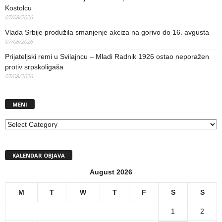
Kostolcu
07/08/2026
Vlada Srbije produžila smanjenje akciza na gorivo do 16. avgusta
07/08/2026
Prijateljski remi u Svilajncu – Mladi Radnik 1926 ostao neporažen
protiv srpskoligaša
07/08/2026
MENI
MENI
KALENDAR OBJAVA
August 2026
M
T
W
T
F
S
S
1
2