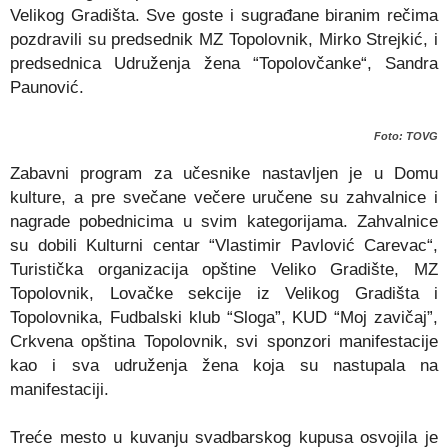
Velikog Gradišta. Sve goste i sugrađane biranim rečima
pozdravili su predsednik MZ Topolovnik, Mirko Strejkić, i
predsednica Udruženja žena “Topolovčanke“, Sandra
Paunović.
Foto: TOVG
Zabavni program za učesnike nastavljen je u Domu
kulture, a pre svečane večere uručene su zahvalnice i
nagrade pobednicima u svim kategorijama. Zahvalnice
su dobili Kulturni centar “Vlastimir Pavlović Carevac“,
Turistička organizacija opštine Veliko Gradište, MZ
Topolovnik, Lovačke sekcije iz Velikog Gradišta i
Topolovnika, Fudbalski klub “Sloga”, KUD “Moj zavičaj”,
Crkvena opština Topolovnik, svi sponzori manifestacije
kao i sva udruženja žena koja su nastupala na
manifestaciji.
Treće mesto u kuvanju svadbarskog kupusa osvojila je