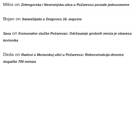
Milos
on
Zelengorska i Nevesinjska ulica u Požarevcu postale jednosmerne
Bojan
on
Satarašijada u Dragovcu 16. avgusta
on
Sasa
Komunalne službe Požarevac: Održavanje grobnih mesta je obaveza
korisnika
Deda
on
Radovi u Moravskoj ulici u Požarevcu: Rekonstrukcija deonice
dugačke 700 metara