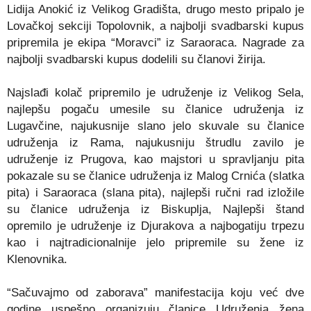
Lidija Anokić iz Velikog Gradišta, drugo mesto pripalo je
Lovačkoj sekciji Topolovnik, a najbolji svadbarski kupus
pripremila je ekipa “Moravci” iz Saraoraca. Nagrade za
najbolji svadbarski kupus dodelili su članovi žirija.
Najslađi kolač pripremilo je udruženje iz Velikog Sela,
najlepšu pogaču umesile su članice udruženja iz
Lugavčine, najukusnije slano jelo skuvale su članice
udruženja iz Rama, najukusniju štrudlu zavilo je
udruženje iz Prugova, kao majstori u spravljanju pita
pokazale su se članice udruženja iz Malog Crnića (slatka
pita) i Saraoraca (slana pita), najlepši ručni rad izložile
su članice udruženja iz Biskuplja, Najlepši štand
opremilo je udruženje iz Djurakova a najbogatiju trpezu
kao i najtradicionalnije jelo pripremile su žene iz
Klenovnika.
“Sačuvajmo od zaborava” manifestacija koju već dve
godine uspešno organizuju članice Udruženja žena