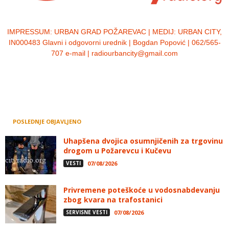
IMPRESSUM:
URBAN GRAD POŽAREVAC | MEDIJ: URBAN CITY,
IN000483 Glavni i odgovorni urednik | Bogdan Popović | 062/565-
707 e-mail | radiourbancity@gmail.com
POSLEDNJE OBJAVLJENO
Uhapšena dvojica osumnjičenih za trgovinu
drogom u Požarevcu i Kučevu
VESTI
07/08/2026
Privremene poteškoće u vodosnabdevanju
zbog kvara na trafostanici
SERVISNE VESTI
07/08/2026