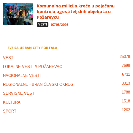
Komunalna milicija kreće u pojačanu
kontrolu ugostiteljskih objekata u
Požarevcu
VESTI
07/08/2026
SVE SA URBAN CITY PORTALA
25078
VESTI
7698
LOKALNE VESTI // POŽAREVAC
6711
NACIONALNE VESTI
3313
REGIONALNE - BRANIČEVSKI OKRUG
1788
SERVISNE VESTI
1518
KULTURA
1262
SPORT