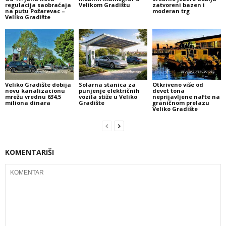
regulacija saobraćaja
Velikom Gradištu
zatvoreni bazen i
na putu Požarevac –
moderan trg
Veliko Gradište
Veliko Gradište dobija
Solarna stanica za
Otkriveno više od
novu kanalizacionu
punjenje električnih
devet tona
mrežu vrednu 634,5
vozila stiže u Veliko
neprijavljene nafte na
miliona dinara
Gradište
graničnom prelazu
Veliko Gradište
KOMENTARIŠI