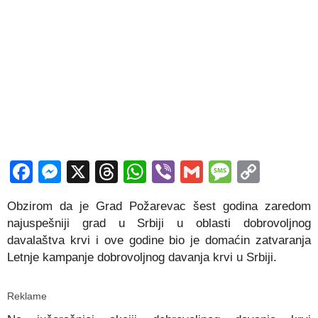
Facebook
Messenger
X
Threads
WhatsApp
Viber
Gmail
Messag
Copy
Link
Obzirom da je Grad Požarevac šest godina zaredom
najuspešniji grad u Srbiji u oblasti dobrovoljnog
davalaštva krvi i ove godine bio je domaćin zatvaranja
Letnje kampanje dobrovoljnog davanja krvi u Srbiji.
Reklame