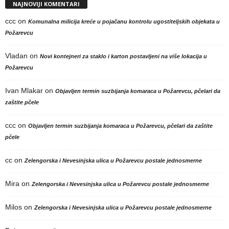
NAJNOVIJI KOMENTARI
ccc
on
Komunalna milicija kreće u pojačanu kontrolu ugostiteljskih objekata u
Požarevcu
Vladan
on
Novi kontejneri za staklo i karton postavljeni na više lokacija u
Požarevcu
Ivan Mlakar
on
Objavljen termin suzbijanja komaraca u Požarevcu, pčelari da
zaštite pčele
ccc
on
Objavljen termin suzbijanja komaraca u Požarevcu, pčelari da zaštite
pčele
cc
on
Zelengorska i Nevesinjska ulica u Požarevcu postale jednosmerne
Mira
on
Zelengorska i Nevesinjska ulica u Požarevcu postale jednosmerne
Milos
on
Zelengorska i Nevesinjska ulica u Požarevcu postale jednosmerne