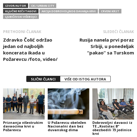
IZVOR/AUTOR
CK / URBAN CITY
KLJUČNE REČI/TAGOVI
AKCIJA DOBROVOLJNOG DAVANJA KRVI
CRVENI KRST
LJUBIČEVSKI VIŠEBOJCI
PRETHODNI ČLANAK
SLEDEĆI ČLANAK
Zdravko Čolić održao
Rusija nanela prvi poraz
jedan od najboljih
Srbiji, u ponedeljak
koncerata ikada u
“pakao” sa Turskom
Požarevcu /foto, video/
SLIČNI ČLANCI
VIŠE OD ISTOG AUTORA
Priznanja višestrukim
U Požarevcu obeležen
Dobrovoljni davaoci iz
davaocima krvi u
Nacionalni dan bez
TE „Kostolac B“
Požarevcu
duvanskog dima
obezbedili 73 jedinice
krvi