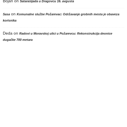
Bojan
on
Satarašijada u Dragovcu 16. avgusta
on
Sasa
Komunalne službe Požarevac: Održavanje grobnih mesta je obaveza
korisnika
Deda
on
Radovi u Moravskoj ulici u Požarevcu: Rekonstrukcija deonice
dugačke 700 metara