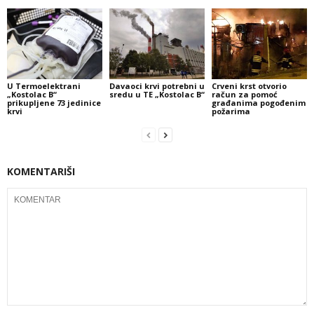
U Termoelektrani
Davaoci krvi potrebni u
Crveni krst otvorio
„Kostolac B“
sredu u TE „Kostolac B“
račun za pomoć
prikupljene 73 jedinice
građanima pogođenim
krvi
požarima
KOMENTARIŠI