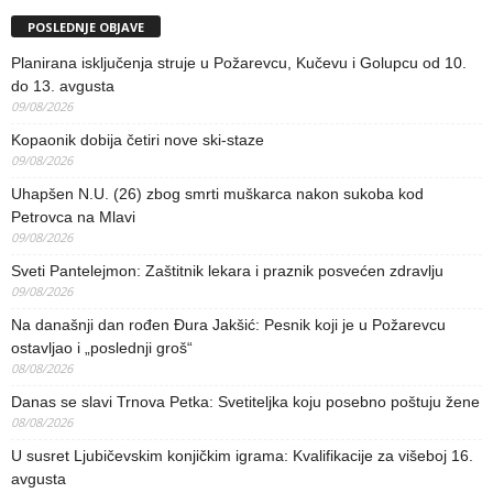
POSLEDNJE OBJAVE
Planirana isključenja struje u Požarevcu, Kučevu i Golupcu od 10.
do 13. avgusta
09/08/2026
Kopaonik dobija četiri nove ski-staze
09/08/2026
Uhapšen N.U. (26) zbog smrti muškarca nakon sukoba kod
Petrovca na Mlavi
09/08/2026
Sveti Pantelejmon: Zaštitnik lekara i praznik posvećen zdravlju
09/08/2026
Na današnji dan rođen Đura Jakšić: Pesnik koji je u Požarevcu
ostavljao i „poslednji groš“
08/08/2026
Danas se slavi Trnova Petka: Svetiteljka koju posebno poštuju žene
08/08/2026
U susret Ljubičevskim konjičkim igrama: Kvalifikacije za višeboj 16.
avgusta