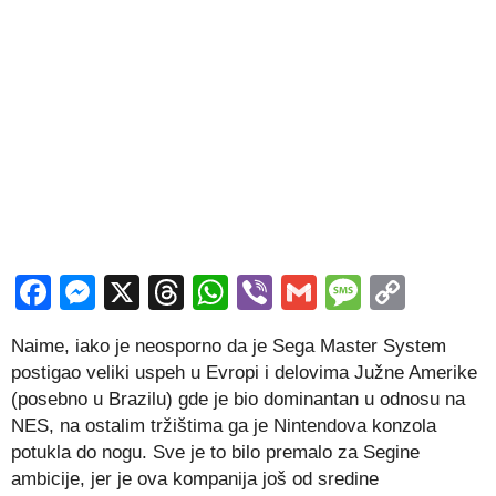
Facebook
Messenger
X
Threads
WhatsApp
Viber
Gmail
Messag
Copy
Link
Naime, iako je neosporno da je Sega Master System
postigao veliki uspeh u Evropi i delovima Južne Amerike
(posebno u Brazilu) gde je bio dominantan u odnosu na
NES, na ostalim tržištima ga je Nintendova konzola
potukla do nogu. Sve je to bilo premalo za Segine
ambicije, jer je ova kompanija još od sredine