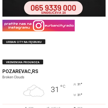
URBAN CITY NA FEJSBUKU
VREMENSKA PROGNOZA
POZAREVAC,RS
Broken Clouds
°
31
°
C
31
°
31