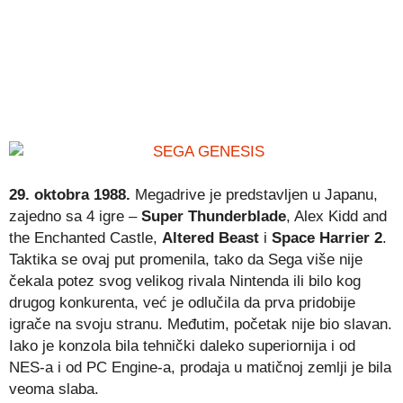
29. oktobra 1988.
Megadrive je predstavljen u Japanu,
zajedno sa 4 igre –
Super Thunderblade
, Alex Kidd and
the Enchanted Castle,
Altered Beast
i
Space Harrier 2
.
Taktika se ovaj put promenila, tako da Sega više nije
čekala potez svog velikog rivala Nintenda ili bilo kog
drugog konkurenta, već je odlučila da prva pridobije
igrače na svoju stranu. Međutim, početak nije bio slavan.
Iako je konzola bila tehnički daleko superiornija i od
NES-a i od PC Engine-a, prodaja u matičnoj zemlji je bila
veoma slaba.