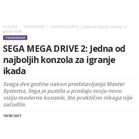
POČETNA
TEHNODROM
SEGA MEGA DRIVE 2: Jedna od najboljih konzola za
igranje ikada
TEHNODROM
SEGA MEGA DRIVE 2: Jedna od
najboljih konzola za igranje
ikada
Svega dve godine nakon predstavljanja Master
Systema, Sega je pustila u prodaju svoju novu
viziju moderne konzole, što praktično nikoga nije
začudilo.
10/05/2017