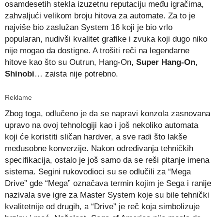
osamdesetih stekla izuzetnu reputaciju među igračima,
zahvaljući velikom broju hitova za automate. Za to je
najviše bio zaslužan System 16 koji je bio vrlo
popularan, nudivši kvalitet grafike i zvuka koji dugo niko
nije mogao da dostigne. A trošiti reči na legendarne
hitove kao što su Outrun, Hang-On,
Super Hang-On
,
Shinobi
… zaista nije potrebno.
Reklame
Zbog toga, odlučeno je da se napravi konzola zasnovana
upravo na ovoj tehnologiji kao i još nekoliko automata
koji će koristiti sličan hardver, a sve radi što lakše
međusobne konverzije. Nakon određivanja tehničkih
specifikacija, ostalo je još samo da se reši pitanje imena
sistema. Segini rukovodioci su se odlučili za “Mega
Drive” gde “Mega” označava termin kojim je Sega i ranije
nazivala sve igre za Master System koje su bile tehnički
kvalitetnije od drugih, a “Drive” je reč koja simbolizuje