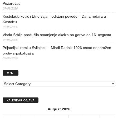
Požarevac
07/08/2026
Kostolački kotlić i Etno sajam održani povodom Dana rudara u
Kostolcu
07/08/2026
Vlada Srbije produžila smanjenje akciza na gorivo do 16. avgusta
07/08/2026
Prijateljski remi u Svilajncu – Mladi Radnik 1926 ostao neporažen
protiv srpskoligaša
07/08/2026
MENI
MENI
KALENDAR OBJAVA
August 2026