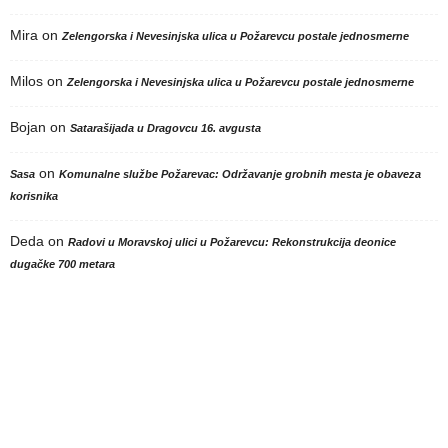
Mira
on
Zelengorska i Nevesinjska ulica u Požarevcu postale jednosmerne
Milos
on
Zelengorska i Nevesinjska ulica u Požarevcu postale jednosmerne
Bojan
on
Satarašijada u Dragovcu 16. avgusta
on
Sasa
Komunalne službe Požarevac: Održavanje grobnih mesta je obaveza
korisnika
Deda
on
Radovi u Moravskoj ulici u Požarevcu: Rekonstrukcija deonice
dugačke 700 metara