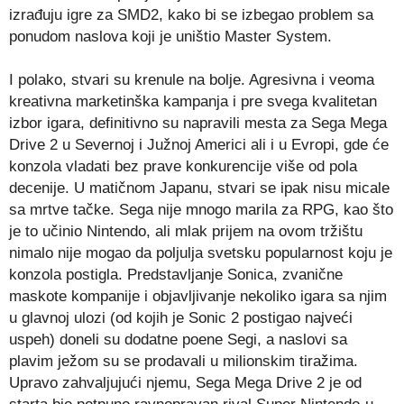
izrađuju igre za SMD2, kako bi se izbegao problem sa
ponudom naslova koji je uništio Master System.
I polako, stvari su krenule na bolje. Agresivna i veoma
kreativna marketinška kampanja i pre svega kvalitetan
izbor igara, definitivno su napravili mesta za Sega Mega
Drive 2 u Severnoj i Južnoj Americi ali i u Evropi, gde će
konzola vladati bez prave konkurencije više od pola
decenije. U matičnom Japanu, stvari se ipak nisu micale
sa mrtve tačke. Sega nije mnogo marila za RPG, kao što
je to učinio Nintendo, ali mlak prijem na ovom tržištu
nimalo nije mogao da poljulja svetsku popularnost koju je
konzola postigla. Predstavljanje Sonica, zvanične
maskote kompanije i objavljivanje nekoliko igara sa njim
u glavnoj ulozi (od kojih je Sonic 2 postigao najveći
uspeh) doneli su dodatne poene Segi, a naslovi sa
plavim ježom su se prodavali u milionskim tiražima.
Upravo zahvaljujući njemu, Sega Mega Drive 2 je od