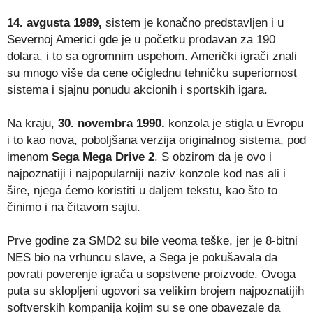
14. avgusta 1989,
sistem je konačno predstavljen i u
Severnoj Americi gde je u početku prodavan za 190
dolara, i to sa ogromnim uspehom. Američki igrači znali
su mnogo više da cene očiglednu tehničku superiornost
sistema i sjajnu ponudu akcionih i sportskih igara.
Na kraju,
30. novembra 1990.
konzola je stigla u Evropu
i to kao nova, poboljšana verzija originalnog sistema, pod
imenom
Sega Mega Drive 2
. S obzirom da je ovo i
najpoznatiji i najpopularniji naziv konzole kod nas ali i
šire, njega ćemo koristiti u daljem tekstu, kao što to
činimo i na čitavom sajtu.
Prve godine za SMD2 su bile veoma teške, jer je 8-bitni
NES bio na vrhuncu slave, a Sega je pokušavala da
povrati poverenje igrača u sopstvene proizvode. Ovoga
puta su sklopljeni ugovori sa velikim brojem najpoznatijih
softverskih kompanija kojim su se one obavezale da