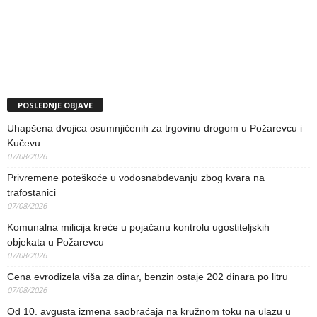
POSLEDNJE OBJAVE
Uhapšena dvojica osumnjičenih za trgovinu drogom u Požarevcu i
Kučevu
07/08/2026
Privremene poteškoće u vodosnabdevanju zbog kvara na
trafostanici
07/08/2026
Komunalna milicija kreće u pojačanu kontrolu ugostiteljskih
objekata u Požarevcu
07/08/2026
Cena evrodizela viša za dinar, benzin ostaje 202 dinara po litru
07/08/2026
Od 10. avgusta izmena saobraćaja na kružnom toku na ulazu u