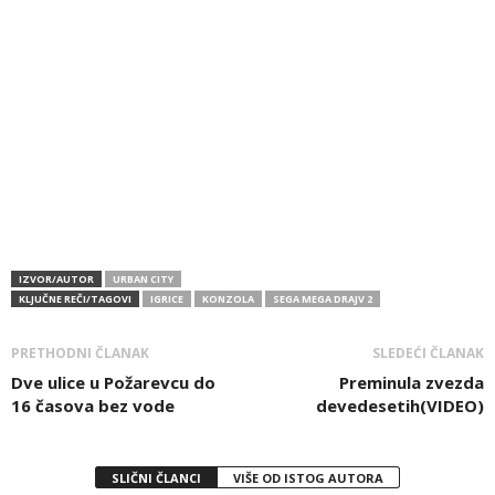
IZVOR/AUTOR
URBAN CITY
KLJUČNE REČI/TAGOVI
IGRICE
KONZOLA
SEGA MEGA DRAJV 2
PRETHODNI ČLANAK
SLEDEĆI ČLANAK
Dve ulice u Požarevcu do
Preminula zvezda
16 časova bez vode
devedesetih(VIDEO)
SLIČNI ČLANCI
VIŠE OD ISTOG AUTORA