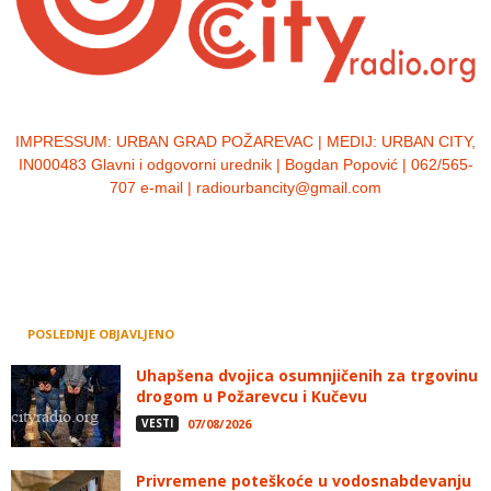
IMPRESSUM:
URBAN GRAD POŽAREVAC | MEDIJ: URBAN CITY,
IN000483 Glavni i odgovorni urednik | Bogdan Popović | 062/565-
707 e-mail | radiourbancity@gmail.com
POSLEDNJE OBJAVLJENO
Uhapšena dvojica osumnjičenih za trgovinu
drogom u Požarevcu i Kučevu
VESTI
07/08/2026
Privremene poteškoće u vodosnabdevanju