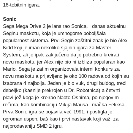
16-tobitnih igara.
Sonic
Sega Mega Drive 2 je lansirao Sonica, i danas aktuelnu
Seginu maskotu, koja je umnogome poboljšala
popularnost sistema. Prvi Segin zaštitni znak je bio Alex
Kidd koji je imao nekoliko sjajnih igara za Master
System, ali je ipak zaključeno da je potrebno kreirati
novu maskotu, jer Alex nije bio ni izbliza popularan kao
Mario. Sega je zatim organizovala interni konkurs za
novu maskotu a prijavljeno je oko 100 radova od kojih su
izabrana 4 najbolja. Jedan je bio vuk, drugi buldog, treći
debeljko (kasnije prekrojen u Dr. Robotnica) a četvrti
plavi jež koga je kreirao Naoto Ōshima, po njegovim
rečima, kao kombinaciju Mikija Mausa i mačka Feliksa.
Prva Sonic igra se pojavila već 1991. i postigla je
ogroman uspeh, baš kao i prvi nastavak koji važi za
najprodavaniju SMD 2 igru.