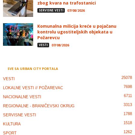
zbog kvara na trafostanici
SERVISNE VESTI
07/08/2026
Komunalna milicija kreće u pojačanu
kontrolu ugostiteljskih objekata u
Požarevcu
VESTI
07/08/2026
SVE SA URBAN CITY PORTALA
25078
VESTI
7698
LOKALNE VESTI // POŽAREVAC
6711
NACIONALNE VESTI
3313
REGIONALNE - BRANIČEVSKI OKRUG
1788
SERVISNE VESTI
1518
KULTURA
1262
SPORT