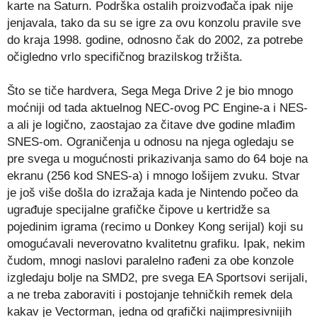
karte na Saturn. Podrška ostalih proizvođača ipak nije
jenjavala, tako da su se igre za ovu konzolu pravile sve
do kraja 1998. godine, odnosno čak do 2002, za potrebe
očigledno vrlo specifičnog brazilskog tržišta.
Što se tiče hardvera, Sega Mega Drive 2 je bio mnogo
moćniji od tada aktuelnog NEC-ovog PC Engine-a i NES-
a ali je logično, zaostajao za čitave dve godine mlađim
SNES-om. Ograničenja u odnosu na njega ogledaju se
pre svega u mogućnosti prikazivanja samo do 64 boje na
ekranu (256 kod SNES-a) i mnogo lošijem zvuku. Stvar
je još više došla do izražaja kada je Nintendo počeo da
ugrađuje specijalne grafičke čipove u kertridže sa
pojedinim igrama (recimo u Donkey Kong serijal) koji su
omogućavali neverovatno kvalitetnu grafiku. Ipak, nekim
čudom, mnogi naslovi paralelno rađeni za obe konzole
izgledaju bolje na SMD2, pre svega EA Sportsovi serijali,
a ne treba zaboraviti i postojanje tehničkih remek dela
kakav je Vectorman, jedna od grafički najimpresivnijih