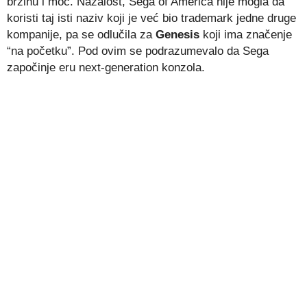
brzinu i moć. Nažalost, Sega of America nije mogla da
koristi taj isti naziv koji je već bio trademark jedne druge
kompanije, pa se odlučila za
Genesis
koji ima značenje
“na početku”. Pod ovim se podrazumevalo da Sega
započinje eru next-generation konzola.