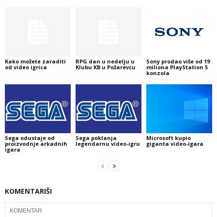
Kako možete zaraditi
RPG dan u nedelju u
Sony prodao više od 19
od video igrica
Klubu KB u Požarevcu
miliona PlayStation 5
konzola
Sega odustaje od
Sega poklanja
Microsoft kupio
proizvodnje arkadnih
legendarnu video-igru
giganta video-igara
igara
KOMENTARIŠI