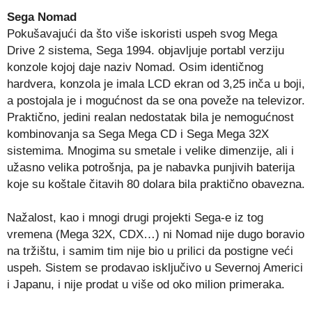
Sega Nomad
Pokušavajući da što više iskoristi uspeh svog Mega
Drive 2 sistema, Sega 1994. objavljuje portabl verziju
konzole kojoj daje naziv Nomad. Osim identičnog
hardvera, konzola je imala LCD ekran od 3,25 inča u boji,
a postojala je i mogućnost da se ona poveže na televizor.
Praktično, jedini realan nedostatak bila je nemogućnost
kombinovanja sa Sega Mega CD i Sega Mega 32X
sistemima. Mnogima su smetale i velike dimenzije, ali i
užasno velika potrošnja, pa je nabavka punjivih baterija
koje su koštale čitavih 80 dolara bila praktično obavezna.
Nažalost, kao i mnogi drugi projekti Sega-e iz tog
vremena (Mega 32X, CDX…) ni Nomad nije dugo boravio
na tržištu, i samim tim nije bio u prilici da postigne veći
uspeh. Sistem se prodavao isključivo u Severnoj Americi
i Japanu, i nije prodat u više od oko milion primeraka.