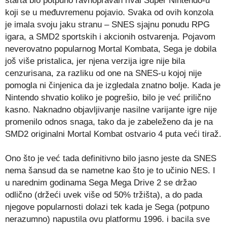
starta bio potpuno ravnopravan rival Super Nintendo-u
koji se u međuvremenu pojavio. Svaka od ovih konzola
je imala svoju jaku stranu – SNES sjajnu ponudu RPG
igara, a SMD2 sportskih i akcionih ostvarenja. Pojavom
neverovatno popularnog Mortal Kombata, Sega je dobila
još više pristalica, jer njena verzija igre nije bila
cenzurisana, za razliku od one na SNES-u kojoj nije
pomogla ni činjenica da je izgledala znatno bolje. Kada je
Nintendo shvatio koliko je pogrešio, bilo je već prilično
kasno. Naknadno objavljivanje nasilne varijante igre nije
promenilo odnos snaga, tako da je zabeleženo da je na
SMD2 originalni Mortal Kombat ostvario 4 puta veći tiraž.
Ono što je već tada definitivno bilo jasno jeste da SNES
nema šansud da se nametne kao što je to učinio NES. I
u narednim godinama Sega Mega Drive 2 se držao
odlično (držeći uvek više od 50% tržišta), a do pada
njegove popularnosti dolazi tek kada je Sega (potpuno
nerazumno) napustila ovu platformu 1996. i bacila sve