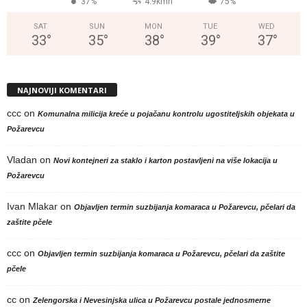
37%
4.9kmh
75%
SAT
SUN
MON
TUE
WED
33
°
35
°
38
°
39
°
37
°
NAJNOVIJI KOMENTARI
ccc
on
Komunalna milicija kreće u pojačanu kontrolu ugostiteljskih objekata u
Požarevcu
Vladan
on
Novi kontejneri za staklo i karton postavljeni na više lokacija u
Požarevcu
Ivan Mlakar
on
Objavljen termin suzbijanja komaraca u Požarevcu, pčelari da
zaštite pčele
ccc
on
Objavljen termin suzbijanja komaraca u Požarevcu, pčelari da zaštite
pčele
cc
on
Zelengorska i Nevesinjska ulica u Požarevcu postale jednosmerne