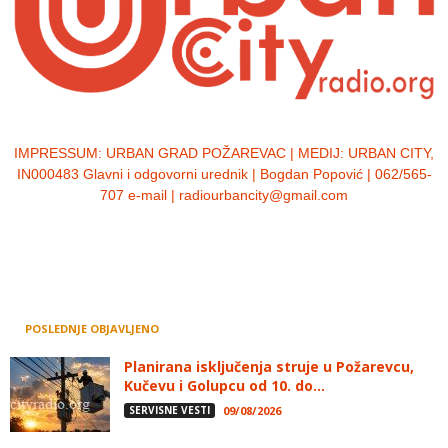
IMPRESSUM:
URBAN GRAD POŽAREVAC | MEDIJ: URBAN CITY,
IN000483 Glavni i odgovorni urednik | Bogdan Popović | 062/565-
707 e-mail | radiourbancity@gmail.com
POSLEDNJE OBJAVLJENO
Planirana isključenja struje u Požarevcu,
Kučevu i Golupcu od 10. do...
SERVISNE VESTI
09/08/2026