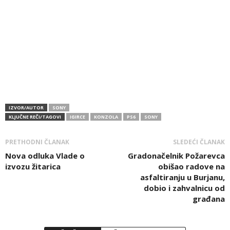
IZVOR/AUTOR
SONY
KLJUČNE REČI/TAGOVI
IGIRCE
KONZOLA
PS6
SONY
PRETHODNI ČLANAK
SLEDEĆI ČLANAK
Nova odluka Vlade o
Gradonačelnik Požarevca
izvozu žitarica
obišao radove na
asfaltiranju u Burjanu,
dobio i zahvalnicu od
građana