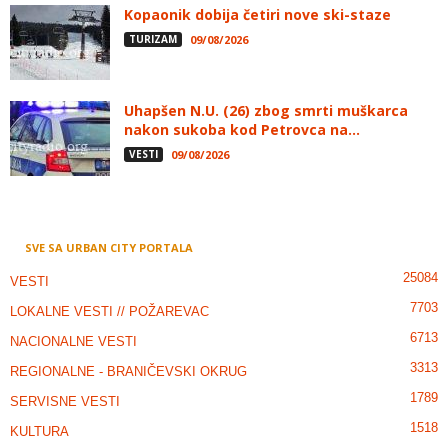
Kopaonik dobija četiri nove ski-staze
TURIZAM
09/08/2026
Uhapšen N.U. (26) zbog smrti muškarca
nakon sukoba kod Petrovca na...
VESTI
09/08/2026
SVE SA URBAN CITY PORTALA
25084
VESTI
7703
LOKALNE VESTI // POŽAREVAC
6713
NACIONALNE VESTI
3313
REGIONALNE - BRANIČEVSKI OKRUG
1789
SERVISNE VESTI
1518
KULTURA