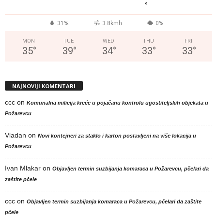
°
31%
3.8kmh
0%
MON
TUE
WED
THU
FRI
35
°
39
°
34
°
33
°
33
°
NAJNOVIJI KOMENTARI
ccc
on
Komunalna milicija kreće u pojačanu kontrolu ugostiteljskih objekata u
Požarevcu
Vladan
on
Novi kontejneri za staklo i karton postavljeni na više lokacija u
Požarevcu
Ivan Mlakar
on
Objavljen termin suzbijanja komaraca u Požarevcu, pčelari da
zaštite pčele
ccc
on
Objavljen termin suzbijanja komaraca u Požarevcu, pčelari da zaštite
pčele