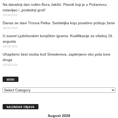
Na današnji dan rođen Đura Jakšić: Pesnik koji je u Požarevcu
ostavljao i „poslednji groš“
08/08/2026
Danas se slavi Trnova Petka: Svetiteljka koju posebno poštuju žene
08/08/2026
U susret Ljubičevskim konjičkim igrama: Kvalifikacije za višeboj 16.
avgusta
08/08/2026
Uhapšeno šest osoba kod Smedereva, zaplenjeno oko pola tone
droge
08/08/2026
MENI
MENI
KALENDAR OBJAVA
August 2026