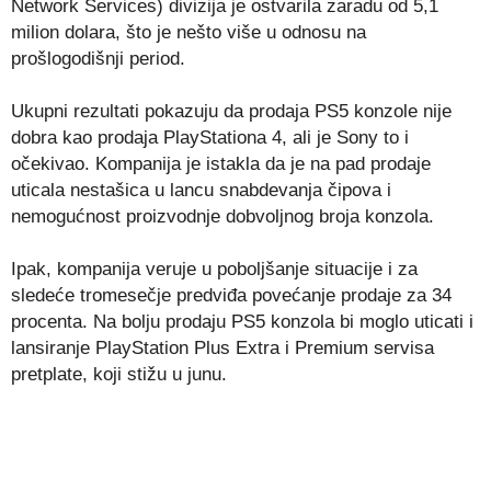
Network Services) divizija je ostvarila zaradu od 5,1
milion dolara, što je nešto više u odnosu na
prošlogodišnji period.
Ukupni rezultati pokazuju da prodaja PS5 konzole nije
dobra kao prodaja PlayStationa 4, ali je Sony to i
očekivao. Kompanija je istakla da je na pad prodaje
uticala nestašica u lancu snabdevanja čipova i
nemogućnost proizvodnje dobvoljnog broja konzola.
Ipak, kompanija veruje u poboljšanje situacije i za
sledeće tromesečje predviđa povećanje prodaje za 34
procenta. Na bolju prodaju PS5 konzola bi moglo uticati i
lansiranje PlayStation Plus Extra i Premium servisa
pretplate, koji stižu u junu.