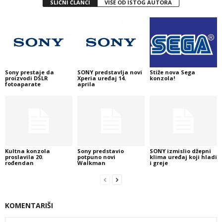
SLIČNI ČLANCI
VIŠE OD ISTOG AUTORA
Sony prestaje da
SONY predstavlja novi
Stiže nova Sega
proizvodi DSLR
Xperia uređaj 14.
konzola!
fotoaparate
aprila
Kultna konzola
Sony predstavio
SONY izmislio džepni
proslavila 20.
potpuno novi
klima uređaj koji hladi
rođendan
Walkman
i greje
KOMENTARIŠI