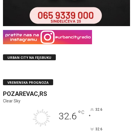
URBAN CITY NA FEJSBUKU
VREMENSKA PROGNOZA
POZAREVAC,RS
Clear Sky
32.6
°
C
32.6
°
32.6