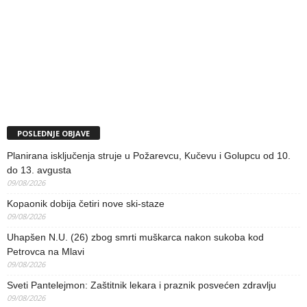
POSLEDNJE OBJAVE
Planirana isključenja struje u Požarevcu, Kučevu i Golupcu od 10.
do 13. avgusta
09/08/2026
Kopaonik dobija četiri nove ski-staze
09/08/2026
Uhapšen N.U. (26) zbog smrti muškarca nakon sukoba kod
Petrovca na Mlavi
09/08/2026
Sveti Pantelejmon: Zaštitnik lekara i praznik posvećen zdravlju
09/08/2026