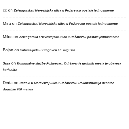
cc
on
Zelengorska i Nevesinjska ulica u Požarevcu postale jednosmerne
Mira
on
Zelengorska i Nevesinjska ulica u Požarevcu postale jednosmerne
Milos
on
Zelengorska i Nevesinjska ulica u Požarevcu postale jednosmerne
Bojan
on
Satarašijada u Dragovcu 16. avgusta
on
Sasa
Komunalne službe Požarevac: Održavanje grobnih mesta je obaveza
korisnika
Deda
on
Radovi u Moravskoj ulici u Požarevcu: Rekonstrukcija deonice
dugačke 700 metara