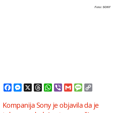
Foto: SONY
Facebook
Messenger
X
Threads
WhatsApp
Viber
Gmail
Messag
Copy
Link
Kompanija Sony je objavila da je