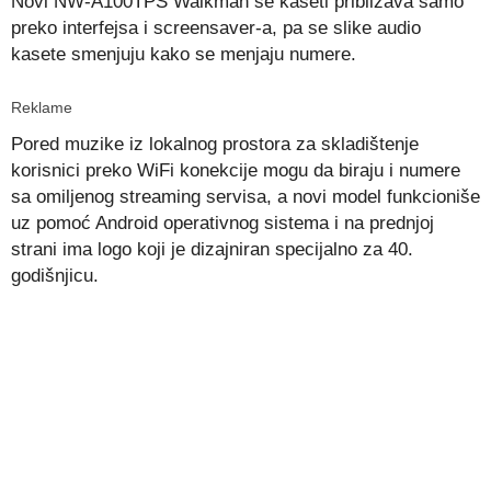
Novi NW-A100TPS Walkman se kaseti približava samo
preko interfejsa i screensaver-a, pa se slike audio
kasete smenjuju kako se menjaju numere.
Reklame
Pored muzike iz lokalnog prostora za skladištenje
korisnici preko WiFi konekcije mogu da biraju i numere
sa omiljenog streaming servisa, a novi model funkcioniše
uz pomoć Android operativnog sistema i na prednjoj
strani ima logo koji je dizajniran specijalno za 40.
godišnjicu.