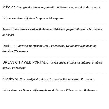
Milos
on
Zelengorska i Nevesinjska ulica u Požarevcu postale jednosmerne
Bojan
on
Satarašijada u Dragovcu 16. avgusta
on
Sasa
Komunalne službe Požarevac: Održavanje grobnih mesta je obaveza
korisnika
Deda
on
Radovi u Moravskoj ulici u Požarevcu: Rekonstrukcija deonice
dugačke 700 metara
URBAN CITY WEB PORTAL
on
Nova sudija stupila na dužnost u Višem
sudu u Požarevcu
Zvonko
on
Nova sudija stupila na dužnost u Višem sudu u Požarevcu
Slobodan
on
Nova sudija stupila na dužnost u Višem sudu u Požarevcu