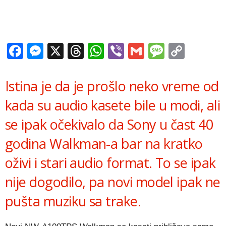
Facebook
Messenger
X
Threads
WhatsApp
Viber
Gmail
Messag
Copy
Link
Istina je da je prošlo neko vreme od
kada su audio kasete bile u modi, ali
se ipak očekivalo da Sony u čast 40
godina Walkman-a bar na kratko
oživi i stari audio format. To se ipak
nije dogodilo, pa novi model ipak ne
pušta muziku sa trake.