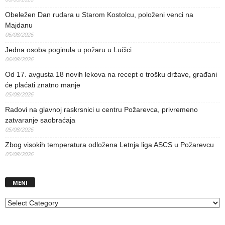
Obeležen Dan rudara u Starom Kostolcu, položeni venci na
Majdanu
06/08/2026
Jedna osoba poginula u požaru u Lučici
06/08/2026
Od 17. avgusta 18 novih lekova na recept o trošku države, građani
će plaćati znatno manje
05/08/2026
Radovi na glavnoj raskrsnici u centru Požarevca, privremeno
zatvaranje saobraćaja
05/08/2026
Zbog visokih temperatura odložena Letnja liga ASCS u Požarevcu
05/08/2026
MENI
MENI