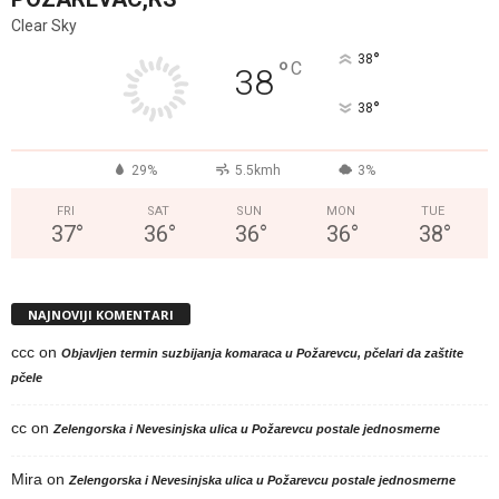
Clear Sky
°
38
°
C
38
°
38
29%
5.5kmh
3%
FRI
SAT
SUN
MON
TUE
37
°
36
°
36
°
36
°
38
°
NAJNOVIJI KOMENTARI
ccc
on
Objavljen termin suzbijanja komaraca u Požarevcu, pčelari da zaštite
pčele
cc
on
Zelengorska i Nevesinjska ulica u Požarevcu postale jednosmerne
Mira
on
Zelengorska i Nevesinjska ulica u Požarevcu postale jednosmerne