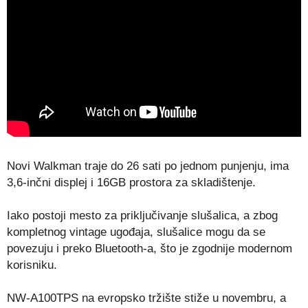
Novi Walkman traje do 26 sati po jednom punjenju, ima
3,6-inčni displej i 16GB prostora za skladištenje.
Iako postoji mesto za priključivanje slušalica, a zbog
kompletnog vintage ugođaja, slušalice mogu da se
povezuju i preko Bluetooth-a, što je zgodnije modernom
korisniku.
NW-A100TPS na evropsko tržište stiže u novembru, a