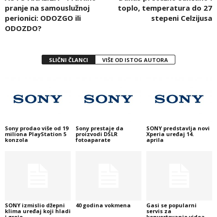
pranje na samouslužnoj
toplo, temperatura do 27
perionici: ODOZGO ili
stepeni Celzijusa
ODOZDO?
SLIČNI ČLANCI
VIŠE OD ISTOG AUTORA
Sony prodao više od 19
Sony prestaje da
SONY predstavlja novi
miliona PlayStation 5
proizvodi DSLR
Xperia uređaj 14.
konzola
fotoaparate
aprila
SONY izmislio džepni
40 godina vokmena
Gasi se popularni
klima uređaj koji hladi
servis za
i greje
konvertovanje videa