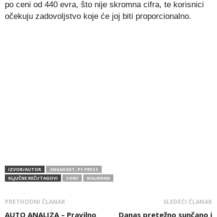
po ceni od 440 evra, što nije skromna cifra, te korisnici
očekuju zadovoljstvo koje će joj biti proporcionalno.
IZVOR/AUTOR
ENGADGET, PC PRESS
KLJUČNE REČI/TAGOVI
SONY
WALKMAN
PRETHODNI ČLANAK
SLEDEĆI ČLANAK
AUTO ANALIZA – Pravilno
Danas pretežno sunčano i