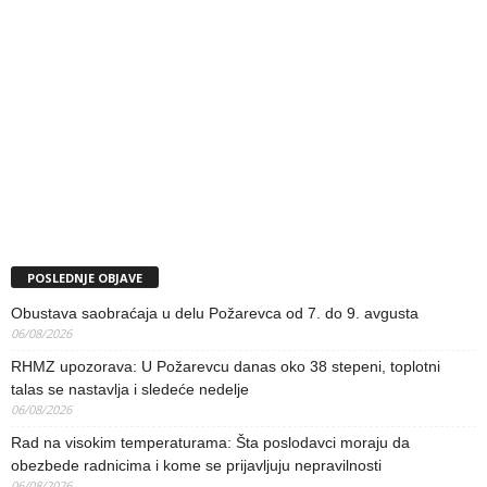
POSLEDNJE OBJAVE
Obustava saobraćaja u delu Požarevca od 7. do 9. avgusta
06/08/2026
RHMZ upozorava: U Požarevcu danas oko 38 stepeni, toplotni
talas se nastavlja i sledeće nedelje
06/08/2026
Rad na visokim temperaturama: Šta poslodavci moraju da
obezbede radnicima i kome se prijavljuju nepravilnosti
06/08/2026