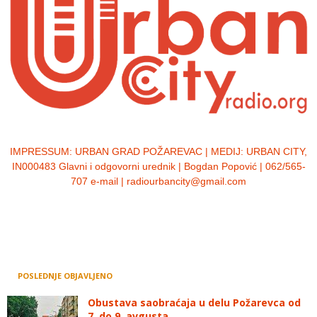
IMPRESSUM:
URBAN GRAD POŽAREVAC | MEDIJ: URBAN CITY,
IN000483 Glavni i odgovorni urednik | Bogdan Popović | 062/565-
707 e-mail | radiourbancity@gmail.com
POSLEDNJE OBJAVLJENO
Obustava saobraćaja u delu Požarevca od
7. do 9. avgusta