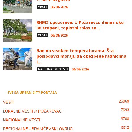
VESTI
06/08/2026
RHMZ upozorava: U Požarevcu danas oko
38 stepeni, toplotni talas se...
VESTI
06/08/2026
Rad na visokim temperaturama: Šta
poslodavci moraju da obezbede radnicima
i...
NACIONALNE VESTI
06/08/2026
SVE SA URBAN CITY PORTALA
25069
VESTI
7693
LOKALNE VESTI // POŽAREVAC
6708
NACIONALNE VESTI
3313
REGIONALNE - BRANIČEVSKI OKRUG