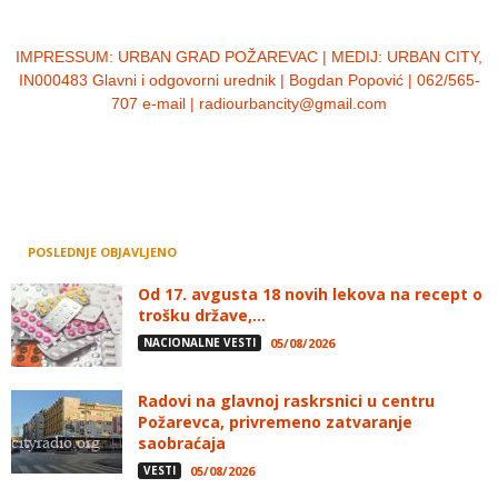
IMPRESSUM:
URBAN GRAD POŽAREVAC | MEDIJ: URBAN CITY,
IN000483 Glavni i odgovorni urednik | Bogdan Popović | 062/565-
707 e-mail | radiourbancity@gmail.com
POSLEDNJE OBJAVLJENO
Od 17. avgusta 18 novih lekova na recept o
trošku države,...
NACIONALNE VESTI
05/08/2026
Radovi na glavnoj raskrsnici u centru
Požarevca, privremeno zatvaranje
saobraćaja
VESTI
05/08/2026