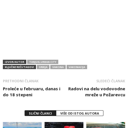
IZVOR/AUTOR
TANJUG,URBAN CITY
KLJUČNE REČI/TAGOVI
SRBIJA
VAKCINA
VAKCINACIJA
PRETHODNI ČLANAK
SLEDEĆI ČLANAK
Proleće u februaru, danas i
Radovi na delu vodovodne
do 18 stepeni
mreže u Požarevcu
SLIČNI ČLANCI
VIŠE OD ISTOG AUTORA