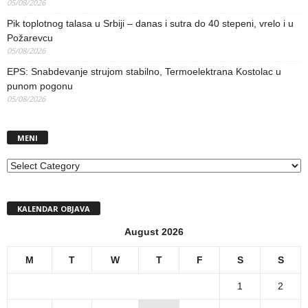
05/08/2026
Pik toplotnog talasa u Srbiji – danas i sutra do 40 stepeni, vrelo i u
Požarevcu
05/08/2026
EPS: Snabdevanje strujom stabilno, Termoelektrana Kostolac u
punom pogonu
05/08/2026
MENI
MENI
KALENDAR OBJAVA
August 2026
M
T
W
T
F
S
S
1
2