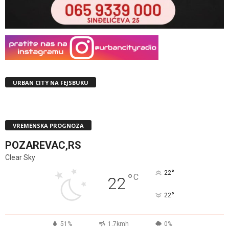
URBAN CITY NA FEJSBUKU
VREMENSKA PROGNOZA
POZAREVAC,RS
Clear Sky
°
22
°
C
22
°
22
51%
1.7kmh
0%