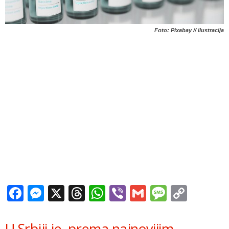
Foto: Pixabay // ilustracija
Facebook
Messenger
X
Threads
WhatsApp
Viber
Gmail
Messag
Copy
Link
U Srbiji je, prema najnovijim