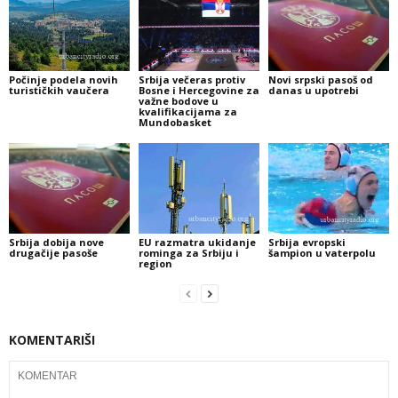
Počinje podela novih
Srbija večeras protiv
Novi srpski pasoš od
turističkih vaučera
Bosne i Hercegovine za
danas u upotrebi
važne bodove u
kvalifikacijama za
Mundobasket
Srbija dobija nove
EU razmatra ukidanje
Srbija evropski
drugačije pasoše
rominga za Srbiju i
šampion u vaterpolu
region
KOMENTARIŠI