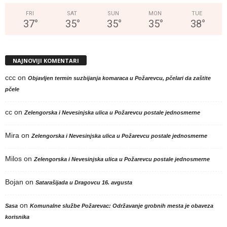
FRI
SAT
SUN
MON
TUE
37
°
35
°
35
°
35
°
38
°
NAJNOVIJI KOMENTARI
ccc
on
Objavljen termin suzbijanja komaraca u Požarevcu, pčelari da zaštite
pčele
cc
on
Zelengorska i Nevesinjska ulica u Požarevcu postale jednosmerne
Mira
on
Zelengorska i Nevesinjska ulica u Požarevcu postale jednosmerne
Milos
on
Zelengorska i Nevesinjska ulica u Požarevcu postale jednosmerne
Bojan
on
Satarašijada u Dragovcu 16. avgusta
on
Sasa
Komunalne službe Požarevac: Održavanje grobnih mesta je obaveza
korisnika