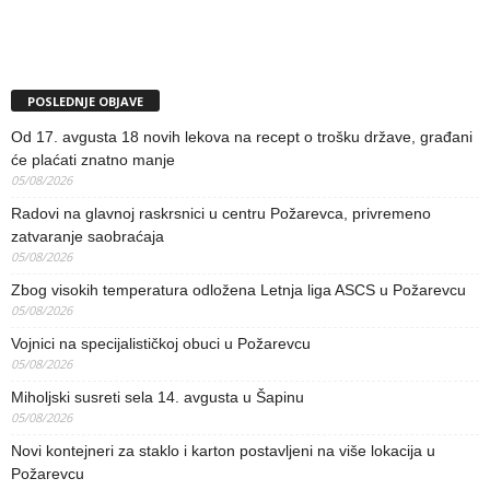
POSLEDNJE OBJAVE
Od 17. avgusta 18 novih lekova na recept o trošku države, građani
će plaćati znatno manje
05/08/2026
Radovi na glavnoj raskrsnici u centru Požarevca, privremeno
zatvaranje saobraćaja
05/08/2026
Zbog visokih temperatura odložena Letnja liga ASCS u Požarevcu
05/08/2026
Vojnici na specijalističkoj obuci u Požarevcu
05/08/2026
Miholjski susreti sela 14. avgusta u Šapinu
05/08/2026
Novi kontejneri za staklo i karton postavljeni na više lokacija u
Požarevcu