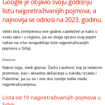
Google je objavio svoju godišnju
listu najpretraživanijih pojmova, a
najnovija se odnosi na 2023. godinu.
Veliki broj zemljotresa ove godine zabeležen je kako u
svetu tako i u regionu, pa se stoga upravo ovaj pojam
našao na vrhu ovogodišnje liste najpretraživanijih
pojmova u Srbiji.
Reklame
Nakon toga, sledi glumac Žarko Laušević koji je nedavno
preminuo, kao i aktuelna dešavanja u sukobu Izraela i
Palestine, pa su se i ove dve zemlje našle među
najpretraživanijima.
Lista od 10 najpretraživanijih pojmova u
Srbiji