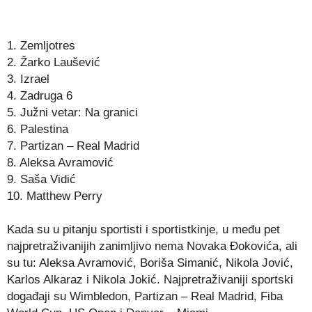
1. Zemljotres
2. Žarko Laušević
3. Izrael
4. Zadruga 6
5. Južni vetar: Na granici
6. Palestina
7. Partizan – Real Madrid
8. Aleksa Avramović
9. Saša Vidić
10. Matthew Perry
Kada su u pitanju sportisti i sportistkinje, u među pet
najpretraživanijih zanimljivo nema Novaka Đokovića, ali
su tu: Aleksa Avramović, Boriša Simanić, Nikola Jović,
Karlos Alkaraz i Nikola Jokić. Najpretraživaniji sportski
događaji su Wimbledon, Partizan – Real Madrid, Fiba