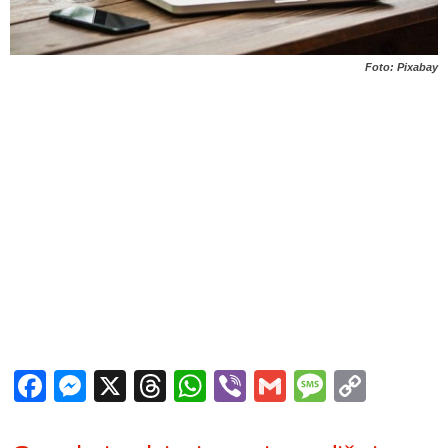
Foto: Pixabay
Facebook
Messenger
X
Threads
WhatsApp
Viber
Gmail
Messag
Copy
Link