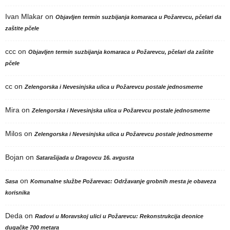
Ivan Mlakar
on
Objavljen termin suzbijanja komaraca u Požarevcu, pčelari da
zaštite pčele
ccc
on
Objavljen termin suzbijanja komaraca u Požarevcu, pčelari da zaštite
pčele
cc
on
Zelengorska i Nevesinjska ulica u Požarevcu postale jednosmerne
Mira
on
Zelengorska i Nevesinjska ulica u Požarevcu postale jednosmerne
Milos
on
Zelengorska i Nevesinjska ulica u Požarevcu postale jednosmerne
Bojan
on
Satarašijada u Dragovcu 16. avgusta
on
Sasa
Komunalne službe Požarevac: Održavanje grobnih mesta je obaveza
korisnika
Deda
on
Radovi u Moravskoj ulici u Požarevcu: Rekonstrukcija deonice
dugačke 700 metara