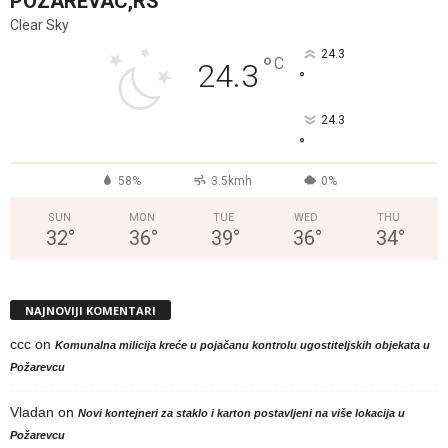
POZAREVAC,RS
Clear Sky
24.3
°
C
24.3
°
24.3
°
58%
3.5kmh
0%
SUN
MON
TUE
WED
THU
32
°
36
°
39
°
36
°
34
°
NAJNOVIJI KOMENTARI
ccc
on
Komunalna milicija kreće u pojačanu kontrolu ugostiteljskih objekata u
Požarevcu
Vladan
on
Novi kontejneri za staklo i karton postavljeni na više lokacija u
Požarevcu