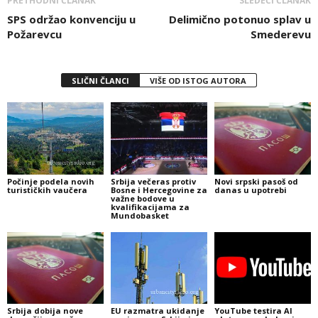
PRETHODNI ČLANAK
SLEDEĆI ČLANAK
SPS održao konvenciju u
Delimično potonuo splav u
Požarevcu
Smederevu
SLIČNI ČLANCI
VIŠE OD ISTOG AUTORA
Počinje podela novih
Srbija večeras protiv
Novi srpski pasoš od
turističkih vaučera
Bosne i Hercegovine za
danas u upotrebi
važne bodove u
kvalifikacijama za
Mundobasket
Srbija dobija nove
EU razmatra ukidanje
YouTube testira AI