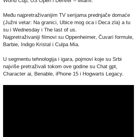
World Cup, US Open i Denver – Miami.
Među najpretraživanijim TV serijama prednjače domaće
(Južni vetar: Na granici, Ubice mog oca i Deca zla) a tu
su i Wednesday i The last of us.
Najpretraživaniji filmovi su Oppenheimer, Čuvari formule,
Barbie, Indigo Kristal i Culpa Mia.
U segmentu tehnologija i igara, pojmovi koje su Srbi
najviše pretraživali tokom ove godine su Chat gpt,
Character ai, Benable, iPhone 15 i Hogwarts Legacy.