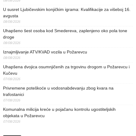
08/08/2026
U susret Ljubičevskim konjičkim igrama: Kvalifikacije za višeboj 16.
avgusta
08/08/2026
Uhapšeno šest osoba kod Smedereva, zaplenjeno oko pola tone
droge
08/08/2026
Iznajmljivanje ATV/KVAD vozila u Požarevcu
08/08/2026
Uhapšena dvojica osumnjičenih za trgovinu drogom u Požarevcu i
Kučevu
07/08/2026
Privremene poteškoće u vodosnabdevanju zbog kvara na
trafostanici
07/08/2026
Komunalna milicija kreće u pojačanu kontrolu ugostiteljskih
objekata u Požarevcu
07/08/2026