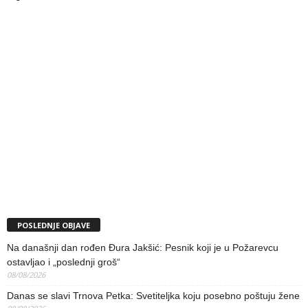
POSLEDNJE OBJAVE
Na današnji dan rođen Đura Jakšić: Pesnik koji je u Požarevcu
ostavljao i „poslednji groš“
08/08/2026
Danas se slavi Trnova Petka: Svetiteljka koju posebno poštuju žene