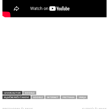
IZVOR/AUTOR
GOOGLE
KLJUČNE REČI/TAGOVI
GOOGLE
INTERNET
PRETRAGA
SRBIJA