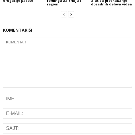
drugačije pasoše
rominga za Srbiju i
alat za preskakanje
region
dosadnih delova videa
KOMENTARIŠI