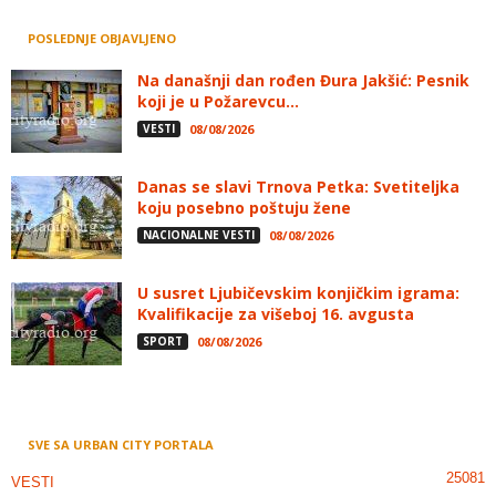
POSLEDNJE OBJAVLJENO
Na današnji dan rođen Đura Jakšić: Pesnik
koji je u Požarevcu...
VESTI
08/08/2026
Danas se slavi Trnova Petka: Svetiteljka
koju posebno poštuju žene
NACIONALNE VESTI
08/08/2026
U susret Ljubičevskim konjičkim igrama:
Kvalifikacije za višeboj 16. avgusta
SPORT
08/08/2026
SVE SA URBAN CITY PORTALA
25081
VESTI