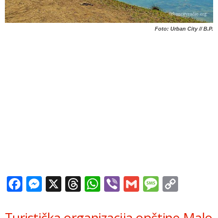
Foto: Urban City // B.P.
Facebook
Messenger
X
Threads
WhatsApp
Viber
Gmail
Messag
Copy
Link
Turistička organizacija opštine Malo