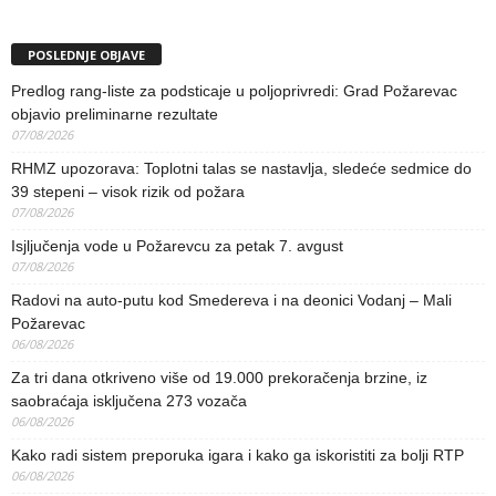
POSLEDNJE OBJAVE
Predlog rang-liste za podsticaje u poljoprivredi: Grad Požarevac
objavio preliminarne rezultate
07/08/2026
RHMZ upozorava: Toplotni talas se nastavlja, sledeće sedmice do
39 stepeni – visok rizik od požara
07/08/2026
Isjljučenja vode u Požarevcu za petak 7. avgust
07/08/2026
Radovi na auto-putu kod Smedereva i na deonici Vodanj – Mali
Požarevac
06/08/2026
Za tri dana otkriveno više od 19.000 prekoračenja brzine, iz
saobraćaja isključena 273 vozača
06/08/2026
Kako radi sistem preporuka igara i kako ga iskoristiti za bolji RTP
06/08/2026