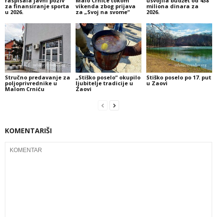
raspisala javni poziv
Malo Crniće tokom
usvojila budžet od 438
za finansiranje sporta
vikenda zbog prijava
miliona dinara za
u 2026.
za „Svoj na svome“
2026.
Stručno predavanje za
„Stiško poselo“ okupilo
Stiško poselo po 17. put
poljoprivrednike u
ljubitelje tradicije u
u Zaovi
Malom Crniću
Zaovi
KOMENTARIŠI