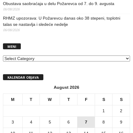
Obustava saobraćaja u delu Požarevca od 7. do 9. avgusta
06/08/2026
RHMZ upozorava: U Požarevcu danas oko 38 stepeni, toplotni
talas se nastavlja i sledeće nedelje
06/08/2026
MENI
MENI
KALENDAR OBJAVA
August 2026
M
T
W
T
F
S
S
1
2
3
4
5
6
7
8
9