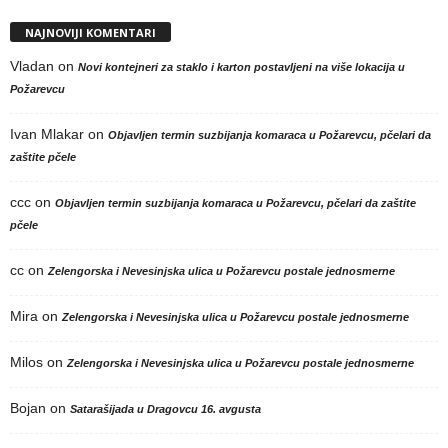
NAJNOVIJI KOMENTARI
Vladan
on
Novi kontejneri za staklo i karton postavljeni na više lokacija u
Požarevcu
Ivan Mlakar
on
Objavljen termin suzbijanja komaraca u Požarevcu, pčelari da
zaštite pčele
ccc
on
Objavljen termin suzbijanja komaraca u Požarevcu, pčelari da zaštite
pčele
cc
on
Zelengorska i Nevesinjska ulica u Požarevcu postale jednosmerne
Mira
on
Zelengorska i Nevesinjska ulica u Požarevcu postale jednosmerne
Milos
on
Zelengorska i Nevesinjska ulica u Požarevcu postale jednosmerne
Bojan
on
Satarašijada u Dragovcu 16. avgusta