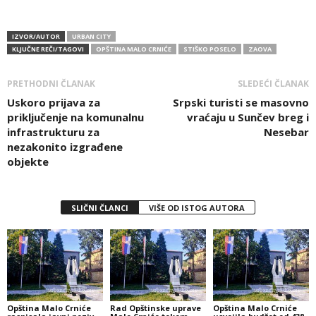
IZVOR/AUTOR
URBAN CITY
KLJUČNE REČI/TAGOVI
OPŠTINA MALO CRNIĆE
STIŠKO POSELO
ZAOVA
PRETHODNI ČLANAK
SLEDEĆI ČLANAK
Uskoro prijava za
Srpski turisti se masovno
priključenje na komunalnu
vraćaju u Sunčev breg i
infrastrukturu za
Nesebar
nezakonito izgrađene
objekte
SLIČNI ČLANCI
VIŠE OD ISTOG AUTORA
Opština Malo Crniće
Rad Opštinske uprave
Opština Malo Crniće