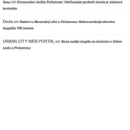
on
Sasa
Komunalne službe Požarevac: Održavanje grobnih mesta je obaveza
korisnika
Deda
on
Radovi u Moravskoj ulici u Požarevcu: Rekonstrukcija deonice
dugačke 700 metara
URBAN CITY WEB PORTAL
on
Nova sudija stupila na dužnost u Višem
sudu u Požarevcu