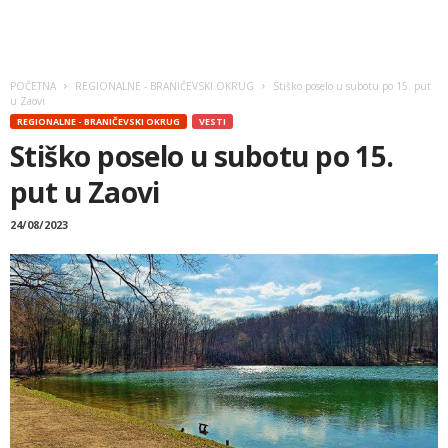
POČETNA
REGIONALNE - BRANIČEVSKI OKRUG
Stiško poselo u subotu po 15. put
u Zaovi
REGIONALNE - BRANIČEVSKI OKRUG
VESTI
Stiško poselo u subotu po 15.
put u Zaovi
24/08/2023