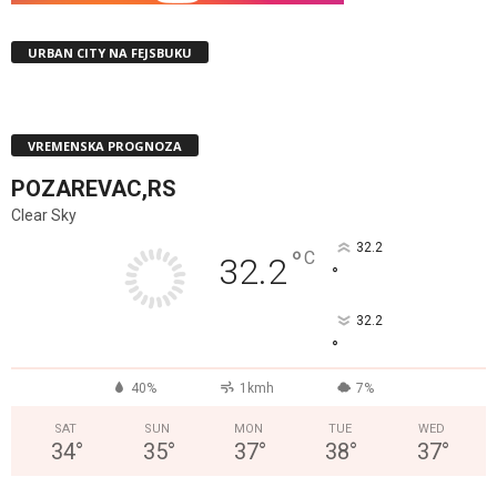
URBAN CITY NA FEJSBUKU
VREMENSKA PROGNOZA
POZAREVAC,RS
Clear Sky
32.2
°
C
32.2
°
32.2
°
40%
1kmh
7%
SAT
SUN
MON
TUE
WED
34
°
35
°
37
°
38
°
37
°