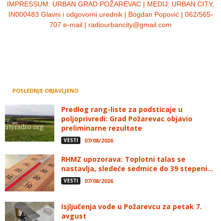
IMPRESSUM:
URBAN GRAD POŽAREVAC | MEDIJ: URBAN CITY,
IN000483 Glavni i odgovorni urednik | Bogdan Popović | 062/565-
707 e-mail | radiourbancity@gmail.com
POSLEDNJE OBJAVLJENO
Predlog rang-liste za podsticaje u
poljoprivredi: Grad Požarevac objavio
preliminarne rezultate
VESTI
07/08/2026
RHMZ upozorava: Toplotni talas se
nastavlja, sledeće sedmice do 39 stepeni...
VESTI
07/08/2026
Isjljučenja vode u Požarevcu za petak 7.
avgust