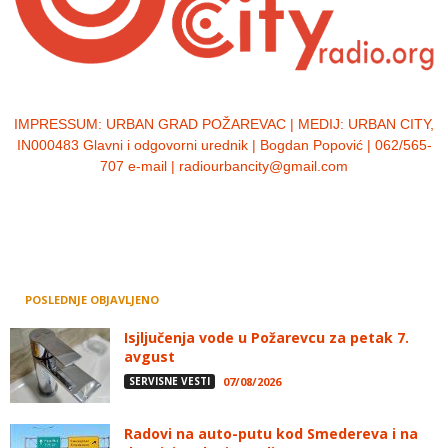
IMPRESSUM:
URBAN GRAD POŽAREVAC | MEDIJ: URBAN CITY,
IN000483 Glavni i odgovorni urednik | Bogdan Popović | 062/565-
707 e-mail | radiourbancity@gmail.com
POSLEDNJE OBJAVLJENO
Isjljučenja vode u Požarevcu za petak 7.
avgust
SERVISNE VESTI
07/08/2026
Radovi na auto-putu kod Smedereva i na