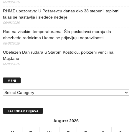
06/08/2026
RHMZ upozorava: U Požarevcu danas oko 38 stepeni, toplotni
talas se nastavlja i sledeće nedelje
06/08/2026
Rad na visokim temperaturama: Šta poslodavci moraju da
obezbede radnicima i kome se prijavljuju nepravilnosti
06/08/2026
Obeležen Dan rudara u Starom Kostolcu, položeni venci na
Majdanu
06/08/2026
MENI
MENI
KALENDAR OBJAVA
August 2026