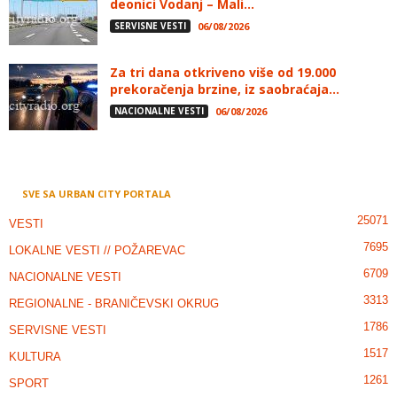
deonici Vodanj – Mali...
SERVISNE VESTI
06/08/2026
Za tri dana otkriveno više od 19.000
prekoračenja brzine, iz saobraćaja...
NACIONALNE VESTI
06/08/2026
SVE SA URBAN CITY PORTALA
25071
VESTI
7695
LOKALNE VESTI // POŽAREVAC
6709
NACIONALNE VESTI
3313
REGIONALNE - BRANIČEVSKI OKRUG
1786
SERVISNE VESTI
1517
KULTURA
1261
SPORT