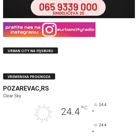
URBAN CITY NA FEJSBUKU
VREMENSKA PROGNOZA
POZAREVAC,RS
Clear Sky
24.4
°
C
24.4
°
24.4
°