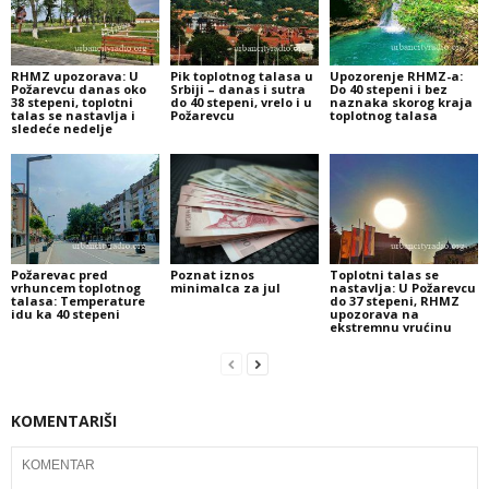
RHMZ upozorava: U
Pik toplotnog talasa u
Upozorenje RHMZ-a:
Požarevcu danas oko
Srbiji – danas i sutra
Do 40 stepeni i bez
38 stepeni, toplotni
do 40 stepeni, vrelo i u
naznaka skorog kraja
talas se nastavlja i
Požarevcu
toplotnog talasa
sledeće nedelje
Požarevac pred
Poznat iznos
Toplotni talas se
vrhuncem toplotnog
minimalca za jul
nastavlja: U Požarevcu
talasa: Temperature
do 37 stepeni, RHMZ
idu ka 40 stepeni
upozorava na
ekstremnu vrućinu
KOMENTARIŠI