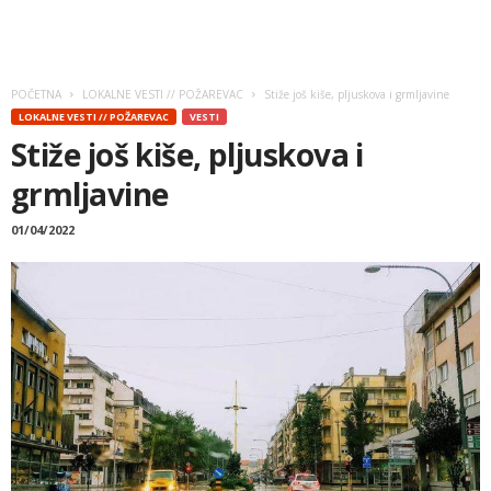
POČETNA
LOKALNE VESTI // POŽAREVAC
Stiže još kiše, pljuskova i grmljavine
LOKALNE VESTI // POŽAREVAC
VESTI
Stiže još kiše, pljuskova i
grmljavine
01/04/2022