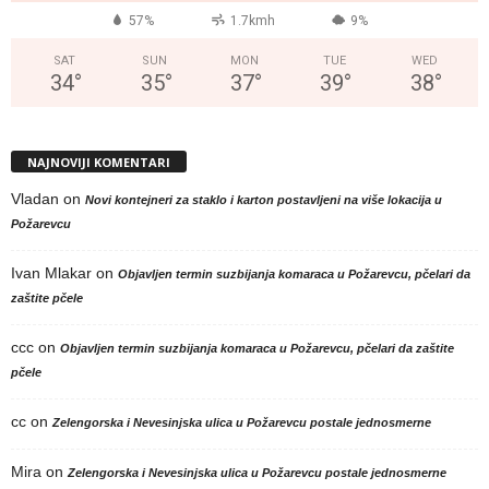
57%
1.7kmh
9%
SAT
SUN
MON
TUE
WED
34
°
35
°
37
°
39
°
38
°
NAJNOVIJI KOMENTARI
Vladan
on
Novi kontejneri za staklo i karton postavljeni na više lokacija u
Požarevcu
Ivan Mlakar
on
Objavljen termin suzbijanja komaraca u Požarevcu, pčelari da
zaštite pčele
ccc
on
Objavljen termin suzbijanja komaraca u Požarevcu, pčelari da zaštite
pčele
cc
on
Zelengorska i Nevesinjska ulica u Požarevcu postale jednosmerne
Mira
on
Zelengorska i Nevesinjska ulica u Požarevcu postale jednosmerne