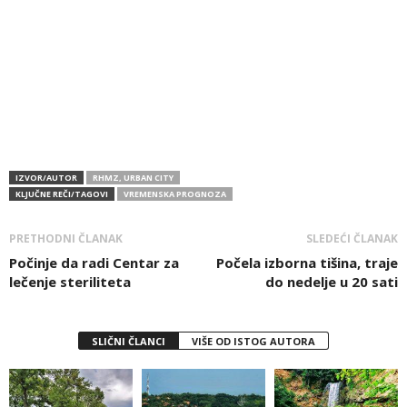
IZVOR/AUTOR
RHMZ, URBAN CITY
KLJUČNE REČI/TAGOVI
VREMENSKA PROGNOZA
PRETHODNI ČLANAK
SLEDEĆI ČLANAK
Počinje da radi Centar za
Počela izborna tišina, traje
lečenje steriliteta
do nedelje u 20 sati
SLIČNI ČLANCI
VIŠE OD ISTOG AUTORA