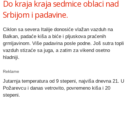
Do kraja kraja sedmice oblaci nad
Srbijom i padavine.
Ciklon sa severa Italije donosiće vlažan vazduh na
Balkan, padaće kiša a biće i pljuskova praćenih
grmljavinom. Više padavina posle podne. Još sutra topli
vazduh stizaće sa juga, a zatim za vikend osetno
hladniji.
Reklame
Jutarnja temperatura od 9 stepeni, najviša dnevna 21. U
Požarevcu i danas vetrovito, povremeno kiša i 20
stepeni.