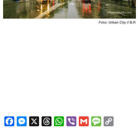
Foto: Urban City // B.P.
Facebook
Messenger
X
Threads
WhatsApp
Viber
Gmail
Messag
Copy
Link