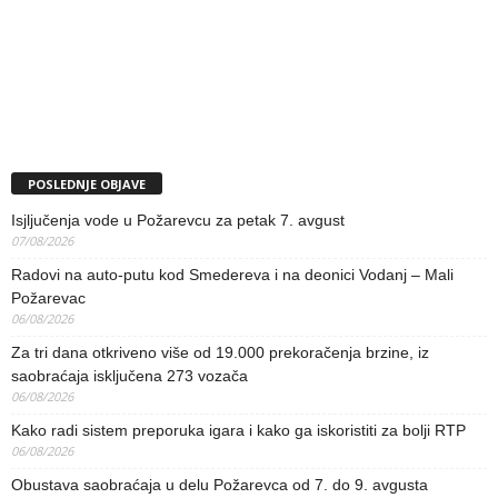
POSLEDNJE OBJAVE
Isjljučenja vode u Požarevcu za petak 7. avgust
07/08/2026
Radovi na auto-putu kod Smedereva i na deonici Vodanj – Mali
Požarevac
06/08/2026
Za tri dana otkriveno više od 19.000 prekoračenja brzine, iz
saobraćaja isključena 273 vozača
06/08/2026
Kako radi sistem preporuka igara i kako ga iskoristiti za bolji RTP
06/08/2026
Obustava saobraćaja u delu Požarevca od 7. do 9. avgusta