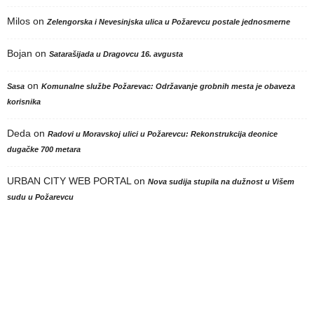
Milos
on
Zelengorska i Nevesinjska ulica u Požarevcu postale jednosmerne
Bojan
on
Satarašijada u Dragovcu 16. avgusta
on
Sasa
Komunalne službe Požarevac: Održavanje grobnih mesta je obaveza
korisnika
Deda
on
Radovi u Moravskoj ulici u Požarevcu: Rekonstrukcija deonice
dugačke 700 metara
URBAN CITY WEB PORTAL
on
Nova sudija stupila na dužnost u Višem
sudu u Požarevcu