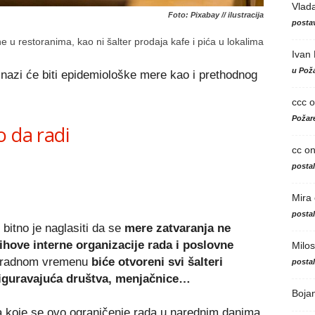
Vlad
Foto: Pixabay // ilustracija
postav
 u restoranima, kao ni šalter prodaja kafe i pića u lokalima
Ivan
u Poža
nazi će biti epidemiološke mere kao i prethodnog
ccc
o
Požare
o da radi
cc
o
posta
Mira
posta
bitno je naglasiti da se
mere zatvaranja ne
ihove interne organizacije rada i poslovne
Milos
m radnom vremenu
biće otvoreni svi šalteri
posta
siguravajuća društva, menjačnice…
Boja
na koje se ovo ograničenje rada u narednim danima