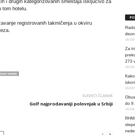
kih i drugih kategorizovanih smeštaja isključivo za
u tom hotelu.
PO
ržavanje registrovanih takmičenja u okviru
Rado
veza.
deoni
06/08
Za tr
preko
273 
06/08
ADNO VREME
Kako 
iskori
06/08
SLEDEĆI ČLANAK
Obus
Golf najprodavaniji polovnjak u Srbiji
do 9.
06/08
RHMZ
stepe
nedel