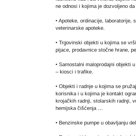
ne odnosi i kojima je dozvoljeno da
• Apoteke, ordinacije, laboratorije, 
veterinarske apoteke.
• Trgovinski objekti u kojima se vr
pijace, prodavnice stočne hrane, p
• Samostalni maloprodajni objekti u
– kiosci i trafike.
• Objekti i radnje u kojima se pruž
korisnika i u kojima je kontakt ogr
krojačkih radnji, stolarskih radnji, 
hemijska čišćenja …
• Benzinske pumpe u obavljanju dela