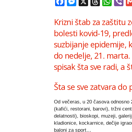
Facebook
Messenger
X
Thread
Wha
V
Krizni štab za zaštitu
bolesti kovid-19, pred
suzbijanje epidemije, k
do nedelje, 21. marta.
spisak šta sve radi, a š
Šta se sve zatvara do
Od večeras, u 20 časova odnosno 21 
(kafići, restorani, barovi), tržni 
delatnosti), bioskopi, muzeji, galerij
kladionice, kockarnice, dečije igrao
baloni za sport…