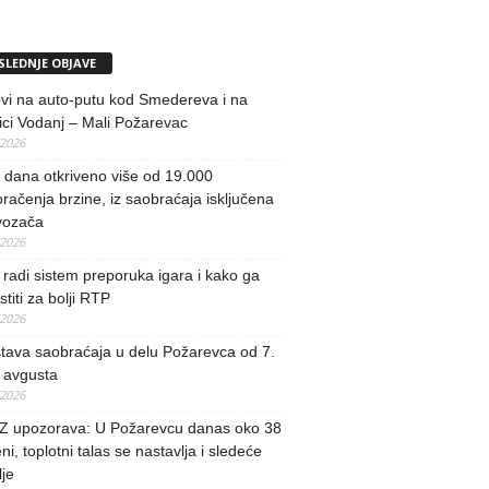
SLEDNJE OBJAVE
vi na auto-putu kod Smedereva i na
ci Vodanj – Mali Požarevac
/2026
i dana otkriveno više od 19.000
račenja brzine, iz saobraćaja isključena
vozača
/2026
radi sistem preporuka igara i kako ga
stiti za bolji RTP
/2026
tava saobraćaja u delu Požarevca od 7.
 avgusta
/2026
 upozorava: U Požarevcu danas oko 38
ni, toplotni talas se nastavlja i sledeće
je