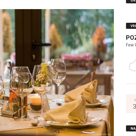
UR
VR
PO
Few 
NA