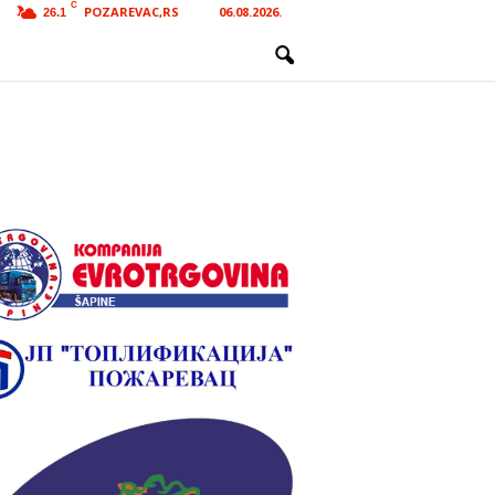
C
POZAREVAC,RS
06.08.2026.
26.1