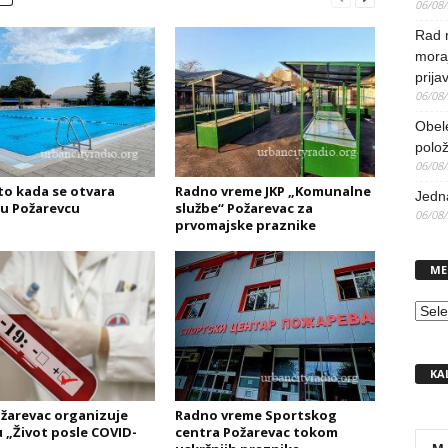
06/08
Rad 
mora
prija
06/08
Obel
polo
06/08
o kada se otvara
Radno vreme JKP „Komunalne
Jedna
u Požarevcu
službe“ Požarevac za
06/08
prvomajske praznike
ME
MEN
KA
žarevac organizuje
Radno vreme Sportskog
u „Život posle COVID-
centra Požarevac tokom