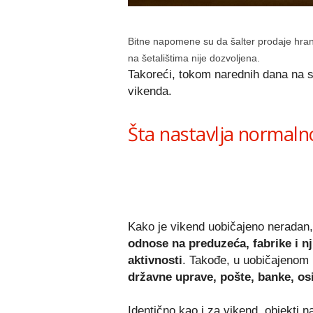
Bitne napomene su da šalter prodaje hrane
na šetalištima nije dozvoljena.
Takoreći, tokom narednih dana na s
vikenda.
Šta nastavlja normaln
Kako je vikend uobičajeno neradan, 
odnose na preduzeća, fabrike i nj
aktivnosti
. Takođe, u uobičajeno
državne uprave, pošte, banke, o
Identično kao i za vikend, objekti 