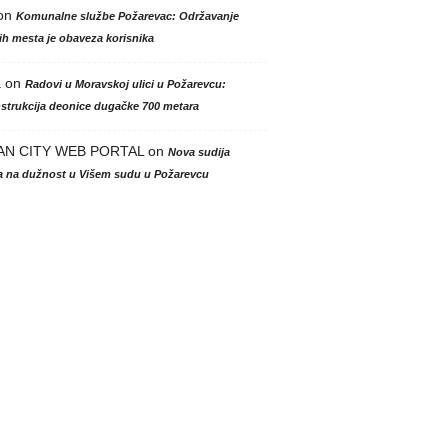
on
Komunalne službe Požarevac: Održavanje
h mesta je obaveza korisnika
a
on
Radovi u Moravskoj ulici u Požarevcu:
strukcija deonice dugačke 700 metara
AN CITY WEB PORTAL
on
Nova sudija
la na dužnost u Višem sudu u Požarevcu