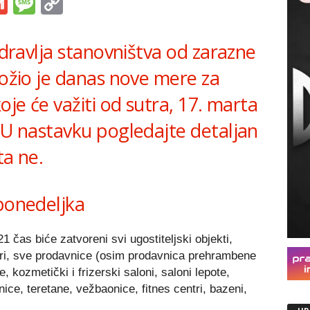
s
tsApp
iber
Gmail
Message
Copy
Link
 zdravlja stanovništva od zarazne
ložio je danas nove mere za
oje će važiti od sutra, 17. marta
 U nastavku pogledajte detaljan
ta ne.
 ponedeljka
čas biće zatvoreni svi ugostiteljski objekti,
centri, sve prodavnice (osim prodavnica prehrambene
e, kozmetički i frizerski saloni, saloni lepote,
nice, teretane, vežbaonice, fitnes centri, bazeni,