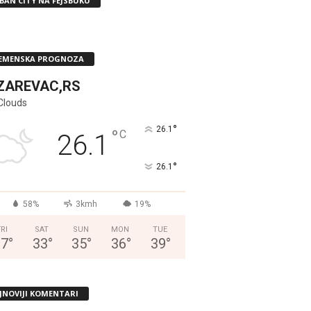
BAN CITY NA FEJSBUKU
EMENSKA PROGNOZA
ZAREVAC,RS
Clouds
°
26.1
°
C
26.1
°
26.1
58%
3kmh
19%
FRI
SAT
SUN
MON
TUE
37
°
33
°
35
°
36
°
39
°
JNOVIJI KOMENTARI