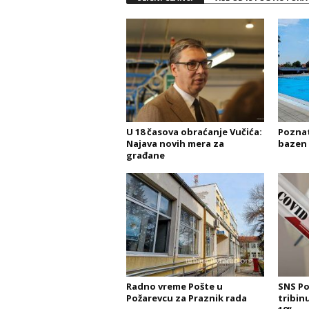
U 18 časova obraćanje Vučića:
Poznat
Najava novih mera za
bazen 
građane
Radno vreme Pošte u
SNS Po
Požarevcu za Praznik rada
tribin