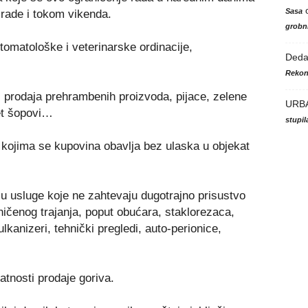
Sasa
 rade i tokom vikenda.
grobni
stomatološke i veterinarske ordinacije,
Ded
Rekon
ši prodaja prehrambenih proizvoda, pijace, zelene
URB
et šopovi…
stupi
 kojima se kupovina obavlja bez ulaska u objekat
aju usluge koje ne zahtevaju dugotrajno prisustvo
aničenog trajanja, poput obućara, staklorezaca,
vulkanizeri, tehnički pregledi, auto-perionice,
tnosti prodaje goriva.