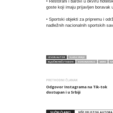
• Restorani i barovi u okviru hotels
goste koji imaju prijavljen boravak 
• Sportski objekti za pripremu i od
nadležnih nacionalnih sportskih sa
IZVOR/AUTOR
VLADA SRBIJE
KLJUČNE REČI/TAGOVI
KORONAVIRUS
MERE
R
PRETHODNI ČLANAK
Odgovor Instagrama na Tik-tok
dostupan i u Srbiji
SLIČNI ČLANCI
VIŠE OD ISTOG AUTORA