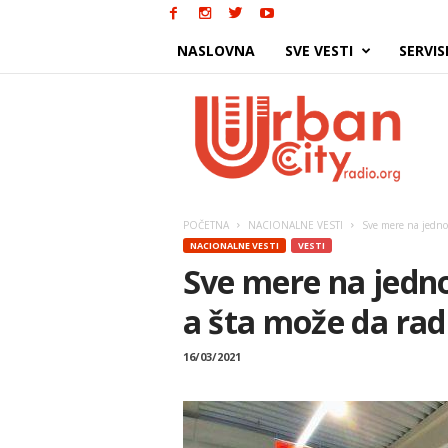
NASLOVNA
SVE VESTI
SERVIS
Urban
City
POČETNA
NACIONALNE VESTI
Sve mere na jednom
NACIONALNE VESTI
VESTI
Sve mere na jedno
a šta može da rad
16/03/2021