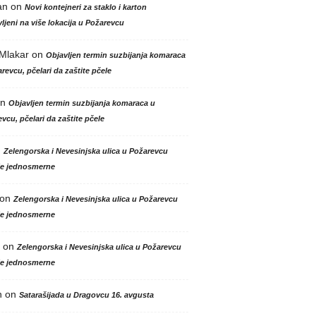
an
on
Novi kontejneri za staklo i karton
ljeni na više lokacija u Požarevcu
 Mlakar
on
Objavljen termin suzbijanja komaraca
revcu, pčelari da zaštite pčele
n
Objavljen termin suzbijanja komaraca u
vcu, pčelari da zaštite pčele
n
Zelengorska i Nevesinjska ulica u Požarevcu
le jednosmerne
on
Zelengorska i Nevesinjska ulica u Požarevcu
le jednosmerne
on
Zelengorska i Nevesinjska ulica u Požarevcu
le jednosmerne
n
on
Satarašijada u Dragovcu 16. avgusta