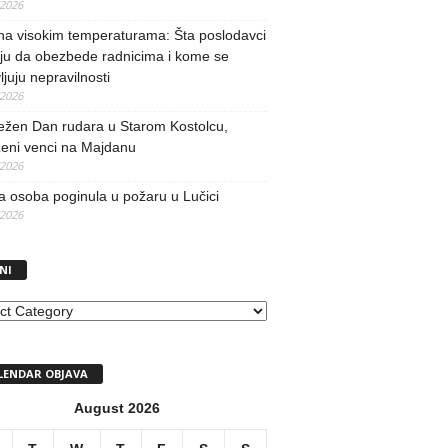
/2026
na visokim temperaturama: Šta poslodavci
ju da obezbede radnicima i kome se
vljuju nepravilnosti
/2026
ežen Dan rudara u Starom Kostolcu,
ženi venci na Majdanu
/2026
 osoba poginula u požaru u Lučici
/2026
NI
I
LENDAR OBJAVA
August 2026