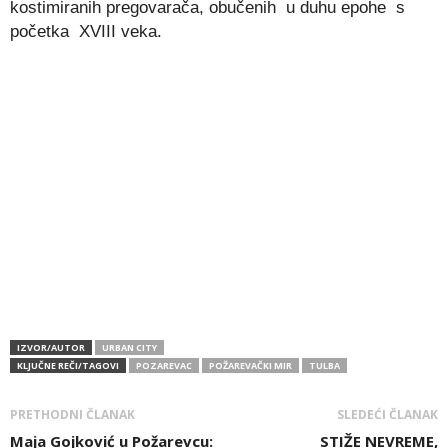
kostimiranih pregovarača, obučenih u duhu epohe s
početka XVIII veka.
IZVOR/AUTOR
URBAN CITY
KLJUČNE REČI/TAGOVI
POZAREVAC
POŽAREVAČKI MIR
TULBA
PRETHODNI ČLANAK
SLEDEĆI ČLANAK
Maja Gojković u Požarevcu:
STIŽE NEVREME,