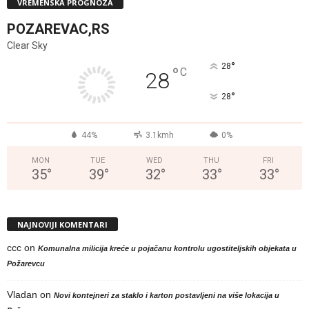
VREMENSKA PROGNOZA
POZAREVAC,RS
Clear Sky
°
28
°
C
28
°
28
44%
3.1kmh
0%
MON
TUE
WED
THU
FRI
35
°
39
°
32
°
33
°
33
°
NAJNOVIJI KOMENTARI
ccc
on
Komunalna milicija kreće u pojačanu kontrolu ugostiteljskih objekata u
Požarevcu
Vladan
on
Novi kontejneri za staklo i karton postavljeni na više lokacija u