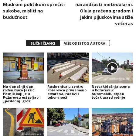
Mudrom politikom sprečiti
narandžasti meteoalarm:
sukobe, misliti na
Oluja praćena gradom i
budućnost
jakim pljuskovima stiže
večeras
SLIČNI ČLANCI
VIŠE OD ISTOG AUTORA
Na današnji dan
Raskrsnica u centru
Nesvakidašnja scena
rođen Đura Jakšić:
Požarevca privremeno
u Požarevcu:
Pesnik koji je u
otvorena, radovi i
Automobilu otpao
Požarevcu ostavljao i
tokom noći
točak usred vožnje
„poslednji groš“