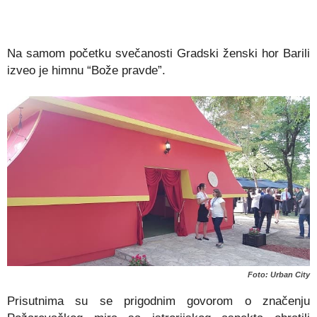
Na samom početku svečanosti Gradski ženski hor Barili
izveo je himnu “Bože pravde”.
Foto: Urban City
Prisutnima su se prigodnim govorom o značenju