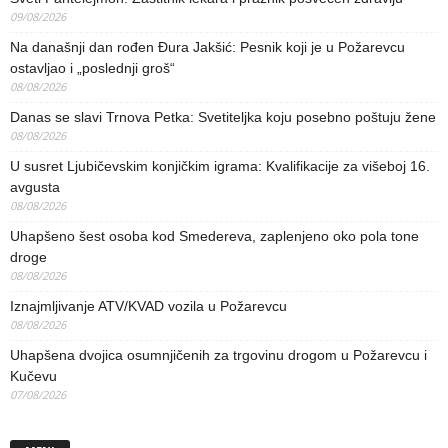
09/08/2026
Na današnji dan rođen Đura Jakšić: Pesnik koji je u Požarevcu
ostavljao i „poslednji groš“
08/08/2026
Danas se slavi Trnova Petka: Svetiteljka koju posebno poštuju žene
08/08/2026
U susret Ljubičevskim konjičkim igrama: Kvalifikacije za višeboj 16.
avgusta
08/08/2026
Uhapšeno šest osoba kod Smedereva, zaplenjeno oko pola tone
droge
08/08/2026
Iznajmljivanje ATV/KVAD vozila u Požarevcu
08/08/2026
Uhapšena dvojica osumnjičenih za trgovinu drogom u Požarevcu i
Kučevu
07/08/2026