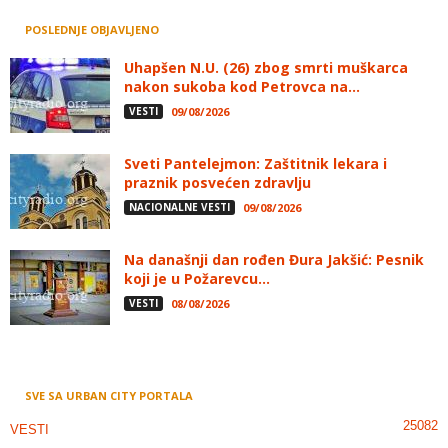
POSLEDNJE OBJAVLJENO
Uhapšen N.U. (26) zbog smrti muškarca
nakon sukoba kod Petrovca na...
VESTI
09/08/2026
Sveti Pantelejmon: Zaštitnik lekara i
praznik posvećen zdravlju
NACIONALNE VESTI
09/08/2026
Na današnji dan rođen Đura Jakšić: Pesnik
koji je u Požarevcu...
VESTI
08/08/2026
SVE SA URBAN CITY PORTALA
25082
VESTI