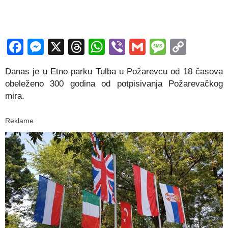
Facebook
Messenger
X
Threads
WhatsApp
Viber
Gmail
Messag
Copy
Link
Danas je u Etno parku Tulba u Požarevcu od 18 časova
obeleženo 300 godina od potpisivanja Požarevačkog
mira.
Reklame