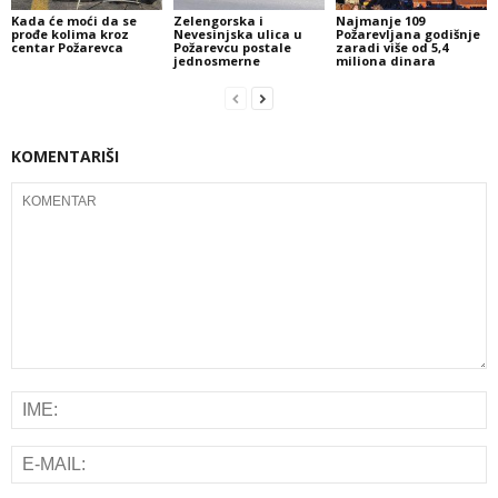
Kada će moći da se
Zelengorska i
Najmanje 109
prođe kolima kroz
Nevesinjska ulica u
Požarevljana godišnje
centar Požarevca
Požarevcu postale
zaradi više od 5,4
jednosmerne
miliona dinara
KOMENTARIŠI