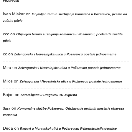
Požarevcu
Ivan Mlakar
on
Objavljen termin suzbijanja komaraca u Požarevcu, pčelari da
zaštite pčele
ccc
on
Objavljen termin suzbijanja komaraca u Požarevcu, pčelari da zaštite
pčele
cc
on
Zelengorska i Nevesinjska ulica u Požarevcu postale jednosmerne
Mira
on
Zelengorska i Nevesinjska ulica u Požarevcu postale jednosmerne
Milos
on
Zelengorska i Nevesinjska ulica u Požarevcu postale jednosmerne
Bojan
on
Satarašijada u Dragovcu 16. avgusta
on
Sasa
Komunalne službe Požarevac: Održavanje grobnih mesta je obaveza
korisnika
Deda
on
Radovi u Moravskoj ulici u Požarevcu: Rekonstrukcija deonice