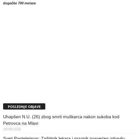
dugačke 700 metara
POSLEDNJE OBJAVE
Uhapšen N.U. (26) zbog smrti muškarca nakon sukoba kod
Petrovca na Mlavi
09/08/2026
Sveti Pantelejmon: Zaštitnik lekara i praznik posvećen zdravlju