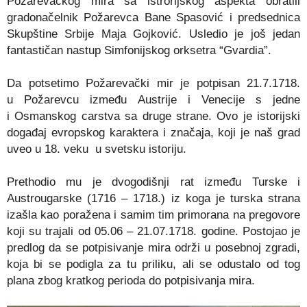
Požarevačkog mira sa istrorijskog aspekta obratili
gradonačelnik Požarevca Bane Spasović i predsednica
Skupštine Srbije Maja Gojković. Usledio je još jedan
fantastičan nastup Simfonijskog orksetra “Gvardia”.
Da potsetimo Požarevački mir je potpisan 21.7.1718.
u Požarevcu između Austrije i Venecije s jedne
i Osmanskog carstva sa druge strane. Ovo je istorijski
događaj evropskog karaktera i značaja, koji je naš grad
uveo u 18. veku u svetsku istoriju.
Prethodio mu je dvogodišnji rat između Turske i
Austrougarske (1716 – 1718.) iz koga je turska strana
izašla kao poražena i samim tim primorana na pregovore
koji su trajali od 05.06 – 21.07.1718. godine. Postojao je
predlog da se potpisivanje mira održi u posebnoj zgradi,
koja bi se podigla za tu priliku, ali se odustalo od tog
plana zbog kratkog perioda do potpisivanja mira.