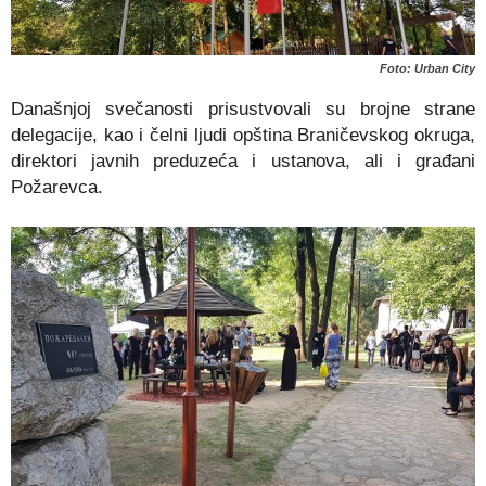
Foto: Urban City
Današnjoj svečanosti prisustvovali su brojne strane
delegacije, kao i čelni ljudi opština Braničevskog okruga,
direktori javnih preduzeća i ustanova, ali i građani
Požarevca.