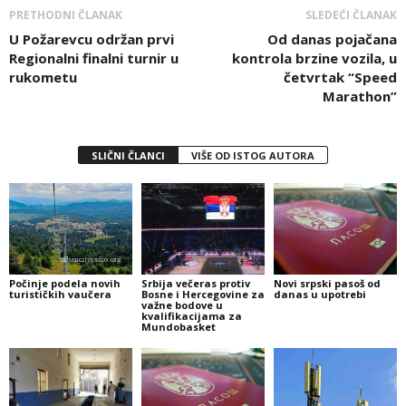
PRETHODNI ČLANAK
SLEDEĆI ČLANAK
U Požarevcu održan prvi
Od danas pojačana
Regionalni finalni turnir u
kontrola brzine vozila, u
rukometu
četvrtak “Speed
Marathon”
SLIČNI ČLANCI
VIŠE OD ISTOG AUTORA
Počinje podela novih
Srbija večeras protiv
Novi srpski pasoš od
turističkih vaučera
Bosne i Hercegovine za
danas u upotrebi
važne bodove u
kvalifikacijama za
Mundobasket