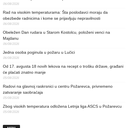
06/08/2026
Rad na visokim temperaturama: Šta poslodavci moraju da
obezbede radnicima i kome se prijavljuju nepravilnosti
06/08/2026
Obeležen Dan rudara u Starom Kostolcu, položeni venci na
Majdanu
06/08/2026
Jedna osoba poginula u požaru u Lučici
06/08/2026
Od 17. avgusta 18 novih lekova na recept o trošku države, građani
će plaćati znatno manje
05/08/2026
Radovi na glavnoj raskrsnici u centru Požarevca, privremeno
zatvaranje saobraćaja
05/08/2026
Zbog visokih temperatura odložena Letnja liga ASCS u Požarevcu
05/08/2026
MENI