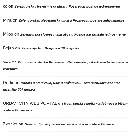
cc
on
Zelengorska i Nevesinjska ulica u Požarevcu postale jednosmerne
Mira
on
Zelengorska i Nevesinjska ulica u Požarevcu postale jednosmerne
Milos
on
Zelengorska i Nevesinjska ulica u Požarevcu postale jednosmerne
Bojan
on
Satarašijada u Dragovcu 16. avgusta
on
Sasa
Komunalne službe Požarevac: Održavanje grobnih mesta je obaveza
korisnika
Deda
on
Radovi u Moravskoj ulici u Požarevcu: Rekonstrukcija deonice
dugačke 700 metara
URBAN CITY WEB PORTAL
on
Nova sudija stupila na dužnost u Višem
sudu u Požarevcu
Zvonko
on
Nova sudija stupila na dužnost u Višem sudu u Požarevcu