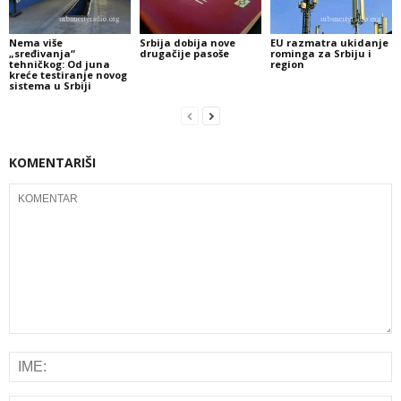
Nema više
Srbija dobija nove
EU razmatra ukidanje
„sređivanja“
drugačije pasoše
rominga za Srbiju i
tehničkog: Od juna
region
kreće testiranje novog
sistema u Srbiji
KOMENTARIŠI