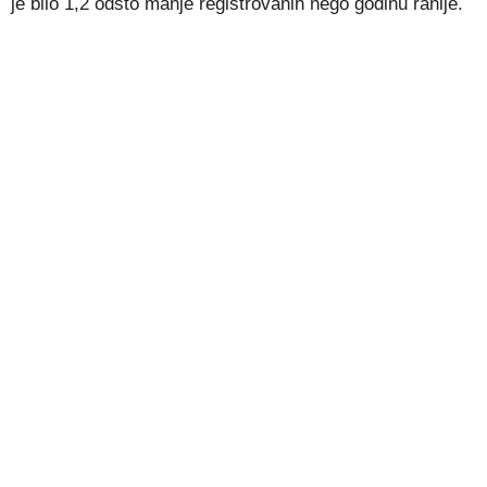
je bilo 1,2 odsto manje registrovanih nego godinu ranije.