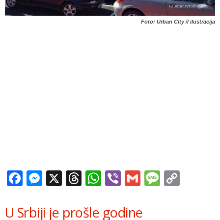
Foto: Urban City // ilustracija
Facebook
Messenger
X
Threads
WhatsApp
Viber
Gmail
Messag
Copy
Link
U Srbiji je prošle godine