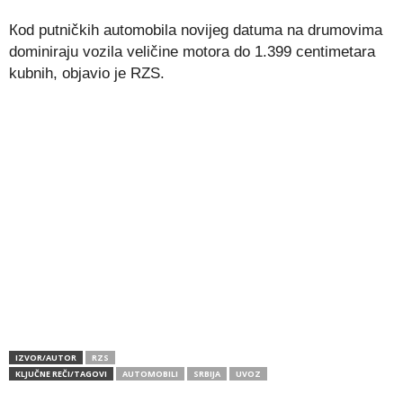
Кod putničkih automobila novijeg datuma na drumovima
dominiraju vozila veličine motora do 1.399 centimetara
kubnih, objavio je RZS.
IZVOR/AUTOR
RZS
KLJUČNE REČI/TAGOVI
AUTOMOBILI
SRBIJA
UVOZ