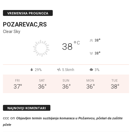
VREMENSKA PROGNOZA
POZAREVAC,RS
Clear Sky
°
38
°
C
38
°
38
29%
5.5kmh
3%
FRI
SAT
SUN
MON
TUE
37
°
36
°
36
°
36
°
38
°
NAJNOVIJI KOMENTARI
ccc
on
Objavljen termin suzbijanja komaraca u Požarevcu, pčelari da zaštite
pčele