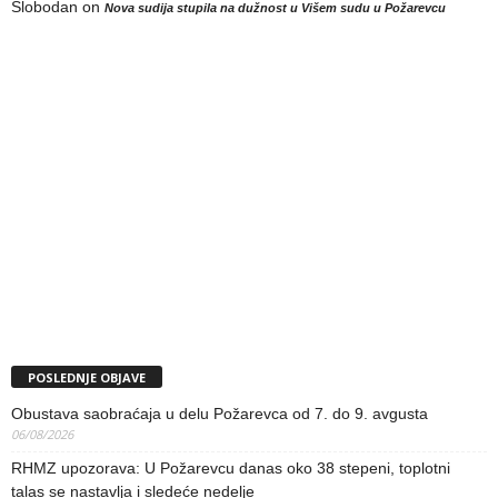
Slobodan
on
Nova sudija stupila na dužnost u Višem sudu u Požarevcu
POSLEDNJE OBJAVE
Obustava saobraćaja u delu Požarevca od 7. do 9. avgusta
06/08/2026
RHMZ upozorava: U Požarevcu danas oko 38 stepeni, toplotni
talas se nastavlja i sledeće nedelje