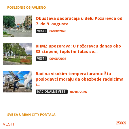
POSLEDNJE OBJAVLJENO
Obustava saobraćaja u delu Požarevca od
7. do 9. avgusta
VESTI
06/08/2026
RHMZ upozorava: U Požarevcu danas oko
38 stepeni, toplotni talas se...
VESTI
06/08/2026
Rad na visokim temperaturama: Šta
poslodavci moraju da obezbede radnicima
i...
NACIONALNE VESTI
06/08/2026
SVE SA URBAN CITY PORTALA
25069
VESTI