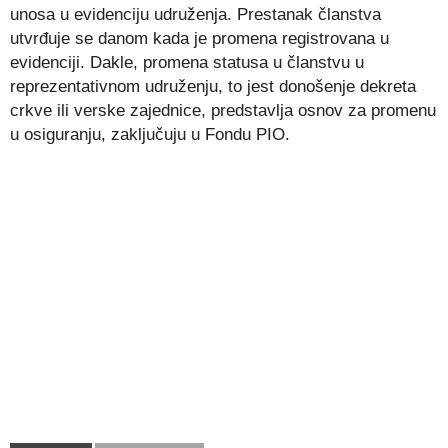
unosa u evidenciju udruženja. Prestanak članstva
utvrđuje se danom kada je promena registrovana u
evidenciji. Dakle, promena statusa u članstvu u
reprezentativnom udruženju, to jest donošenje dekreta
crkve ili verske zajednice, predstavlja osnov za promenu
u osiguranju, zaključuju u Fondu PIO.