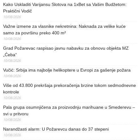
Kako Uskladiti Varijansu Slotova na 1xBet sa Vašim Budžetom:
Praktični Vodič
10/08/2026
Važne izmene za vlasnike nekretnina: Naknada za velike kuće
samo za površinu preko 400 m²
10/08/2026
Grad Požarevac raspisao javnu nabavku za obnovu objekta MZ
„Ćeba“
10/08/2026
Vučić: Srbija ima najbolje helikoptere u Evropi za gašenje požara
10/08/2026
Više od 43.800 prekršaja prekoračenja brzine tokom sedmodnevne
kontrole
10/08/2026
Pala grupa osumnjičena za proizvodnju marihuane u Smederevu –
svi u pritvoru
10/08/2026
Narandžasti alarm: U Požarevcu danas do 37 stepeni
10/08/2026