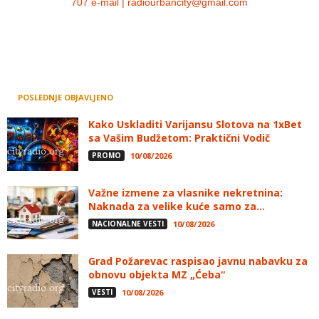
707 e-mail | radiourbancity@gmail.com
POSLEDNJE OBJAVLJENO
Kako Uskladiti Varijansu Slotova na 1xBet
sa Vašim Budžetom: Praktični Vodič
PROMO
10/08/2026
Važne izmene za vlasnike nekretnina:
Naknada za velike kuće samo za...
NACIONALNE VESTI
10/08/2026
Grad Požarevac raspisao javnu nabavku za
obnovu objekta MZ „Ćeba“
VESTI
10/08/2026