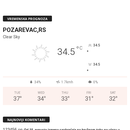
VREMENSKA PROGNOZA
POZAREVAC,RS
Clear Sky
34.5
°
C
34.5
°
34.5
°
34%
1.7kmh
0%
TUE
WED
THU
FRI
SAT
37
°
34
°
33
°
31
°
32
°
NAJNOVIJI KOMENTARI
123456
on
Od 10. avgusta izmena saobraćaja na kružnom toku na ulazu u