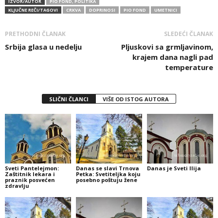
IZVOR/AUTOR
PIO FOND, POLITIKA
KLJUČNE REČI/TAGOVI
CRKVA
DOPRINOSI
PIO FOND
UMETNICI
PRETHODNI ČLANAK
SLEDEĆI ČLANAK
Srbija glasa u nedelju
Pljuskovi sa grmljavinom,
krajem dana nagli pad
temperature
SLIČNI ČLANCI
VIŠE OD ISTOG AUTORA
Sveti Pantelejmon:
Danas se slavi Trnova
Danas je Sveti Ilija
Zaštitnik lekara i
Petka: Svetiteljka koju
praznik posvećen
posebno poštuju žene
zdravlju