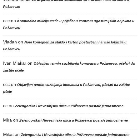
Požarevac
ccc
on
Komunalna milicija kreće u pojačanu kontrolu ugostiteljskih objekata u
Požarevcu
Vladan
on
Novi kontejneri za staklo i karton postavljeni na više lokacija u
Požarevcu
Ivan Mlakar
on
Objavljen termin suzbijanja komaraca u Požarevcu, pčelari da
zaštite pčele
ccc
on
Objavljen termin suzbijanja komaraca u Požarevcu, pčelari da zaštite
pčele
cc
on
Zelengorska i Nevesinjska ulica u Požarevcu postale jednosmerne
Mira
on
Zelengorska i Nevesinjska ulica u Požarevcu postale jednosmerne
Milos
on
Zelengorska i Nevesinjska ulica u Požarevcu postale jednosmerne