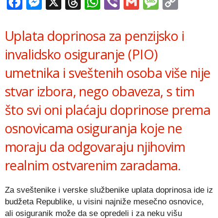
Facebook
Messenger
X
Threads
WhatsApp
Viber
Gmail
Messag
Copy
Link
Uplata doprinosa za penzijsko i
invalidsko osiguranje (PIO)
umetnika i sveštenih osoba više nije
stvar izbora, nego obaveza, s tim
što svi oni plaćaju doprinose prema
osnovicama osiguranja koje ne
moraju da odgovaraju njihovim
realnim ostvarenim zaradama.
Za sveštenike i verske službenike uplata doprinosa ide iz
budžeta Republike, u visini najniže mesečno osnovice,
ali osiguranik može da se opredeli i za neku višu