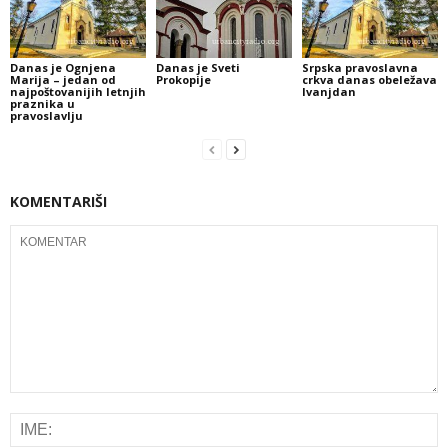
Danas je Ognjena
Danas je Sveti
Srpska pravoslavna
Marija – jedan od
Prokopije
crkva danas obeležava
najpoštovanijih letnjih
Ivanjdan
praznika u
pravoslavlju
KOMENTARIŠI