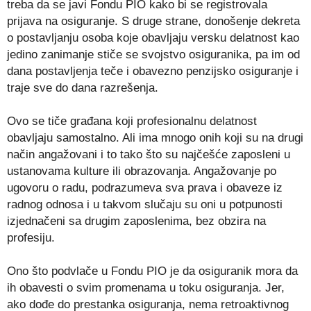
treba da se javi Fondu PIO kako bi se registrovala
prijava na osiguranje. S druge strane, donošenje dekreta
o postavljanju osoba koje obavljaju versku delatnost kao
jedino zanimanje stiče se svojstvo osiguranika, pa im od
dana postavljenja teče i obavezno penzijsko osiguranje i
traje sve do dana razrešenja.
Ovo se tiče građana koji profesionalnu delatnost
obavljaju samostalno. Ali ima mnogo onih koji su na drugi
način angažovani i to tako što su najčešće zaposleni u
ustanovama kulture ili obrazovanja. Angažovanje po
ugovoru o radu, podrazumeva sva prava i obaveze iz
radnog odnosa i u takvom slučaju su oni u potpunosti
izjednačeni sa drugim zaposlenima, bez obzira na
profesiju.
Ono što podvlače u Fondu PIO je da osiguranik mora da
ih obavesti o svim promenama u toku osiguranja. Jer,
ako dođe do prestanka osiguranja, nema retroaktivnog