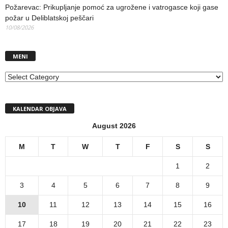
Požarevac: Prikupljanje pomoć za ugrožene i vatrogasce koji gase
požar u Deliblatskoj peščari
10/08/2026
MENI
MENI
KALENDAR OBJAVA
August 2026
M
T
W
T
F
S
S
1
2
3
4
5
6
7
8
9
10
11
12
13
14
15
16
17
18
19
20
21
22
23