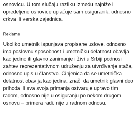
osnovicu. U tom slučaju razliku između najniže i
opredeljene osnovice uplaćuje sam osiguranik, odnosno
crkva ili verska zajednica.
Reklame
Ukoliko umetnik ispunjava propisane uslove, odnosno
ima poslovnu sposobnost i umetničku delatnost obavlja
kao jedino ili glavno zanimanje i živi u Srbiji podnosi
zahtev reprezentativnom udruženju za utvrđivanje staža,
odnosno upis u članstvo. Činjenica da se umetnička
delatnost obavlja kao jedina, znači da umetnik glavni deo
prihoda ili sva svoja primanja ostvaruje upravo tim
radom, odnosno nije u osiguranju po nekom drugom
osnovu – primera radi, nije u radnom odnosu.