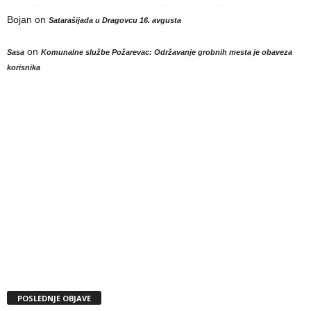
Bojan
on
Satarašijada u Dragovcu 16. avgusta
on
Sasa
Komunalne službe Požarevac: Održavanje grobnih mesta je obaveza
korisnika
POSLEDNJE OBJAVE