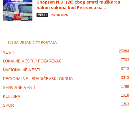
Uhapšen N.U. (26) zbog smrti muškarca
nakon sukoba kod Petrovca na...
VESTI
09/08/2026
SVE SA URBAN CITY PORTALA
25084
VESTI
7703
LOKALNE VESTI // POŽAREVAC
6713
NACIONALNE VESTI
3313
REGIONALNE - BRANIČEVSKI OKRUG
1789
SERVISNE VESTI
1518
KULTURA
1263
SPORT