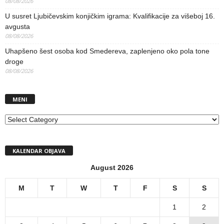
08/08/2026
U susret Ljubičevskim konjičkim igrama: Kvalifikacije za višeboj 16.
avgusta
08/08/2026
Uhapšeno šest osoba kod Smedereva, zaplenjeno oko pola tone
droge
08/08/2026
MENI
MENI
KALENDAR OBJAVA
August 2026
M
T
W
T
F
S
S
1
2