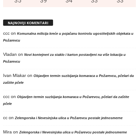
35
°
39
°
34
°
33
°
33
°
NAJNOVIJI KOMENTARI
ccc
on
Komunalna milicija kreće u pojačanu kontrolu ugostiteljskih objekata u
Požarevcu
Vladan
on
Novi kontejneri za staklo i karton postavljeni na više lokacija u
Požarevcu
Ivan Mlakar
on
Objavljen termin suzbijanja komaraca u Požarevcu, pčelari da
zaštite pčele
ccc
on
Objavljen termin suzbijanja komaraca u Požarevcu, pčelari da zaštite
pčele
cc
on
Zelengorska i Nevesinjska ulica u Požarevcu postale jednosmerne
Mira
on
Zelengorska i Nevesinjska ulica u Požarevcu postale jednosmerne