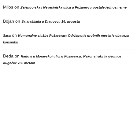
Milos
on
Zelengorska i Nevesinjska ulica u Požarevcu postale jednosmerne
Bojan
on
Satarašijada u Dragovcu 16. avgusta
on
Sasa
Komunalne službe Požarevac: Održavanje grobnih mesta je obaveza
korisnika
Deda
on
Radovi u Moravskoj ulici u Požarevcu: Rekonstrukcija deonice
dugačke 700 metara