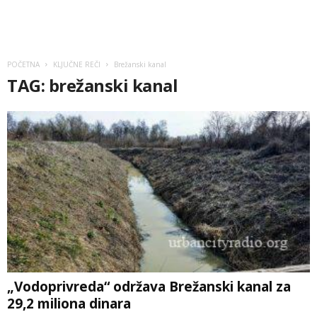
POČETNA
KLJUČNE REČI
Brežanski kanal
TAG: brežanski kanal
„Vodoprivreda“ održava Brežanski kanal za
29,2 miliona dinara