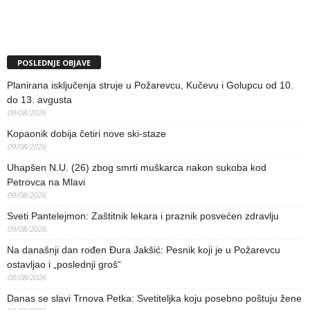
POSLEDNJE OBJAVE
Planirana isključenja struje u Požarevcu, Kučevu i Golupcu od 10.
do 13. avgusta
09/08/2026
Kopaonik dobija četiri nove ski-staze
09/08/2026
Uhapšen N.U. (26) zbog smrti muškarca nakon sukoba kod
Petrovca na Mlavi
09/08/2026
Sveti Pantelejmon: Zaštitnik lekara i praznik posvećen zdravlju
09/08/2026
Na današnji dan rođen Đura Jakšić: Pesnik koji je u Požarevcu
ostavljao i „poslednji groš“
08/08/2026
Danas se slavi Trnova Petka: Svetiteljka koju posebno poštuju žene