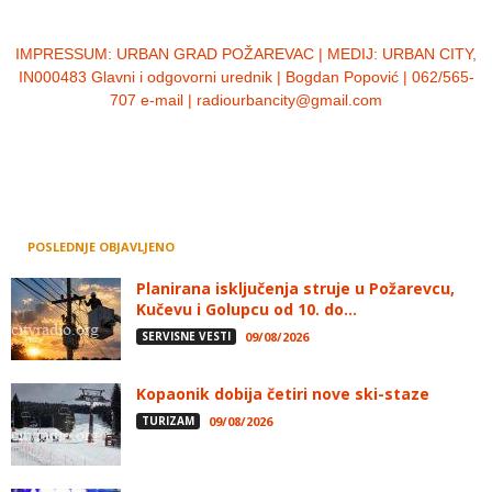
IMPRESSUM:
URBAN GRAD POŽAREVAC | MEDIJ: URBAN CITY,
IN000483 Glavni i odgovorni urednik | Bogdan Popović | 062/565-
707 e-mail | radiourbancity@gmail.com
POSLEDNJE OBJAVLJENO
Planirana isključenja struje u Požarevcu,
Kučevu i Golupcu od 10. do...
SERVISNE VESTI
09/08/2026
Kopaonik dobija četiri nove ski-staze
TURIZAM
09/08/2026