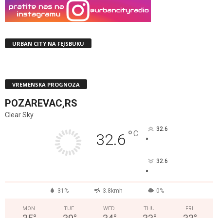
URBAN CITY NA FEJSBUKU
VREMENSKA PROGNOZA
POZAREVAC,RS
Clear Sky
32.6
°
C
32.6
°
32.6
°
31%
3.8kmh
0%
MON
TUE
WED
THU
FRI