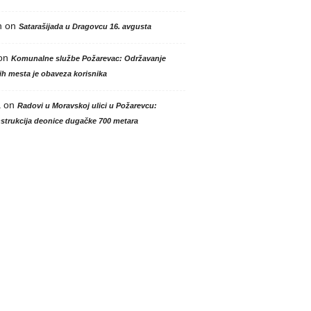
n
on
Satarašijada u Dragovcu 16. avgusta
on
Komunalne službe Požarevac: Održavanje
h mesta je obaveza korisnika
a
on
Radovi u Moravskoj ulici u Požarevcu:
strukcija deonice dugačke 700 metara