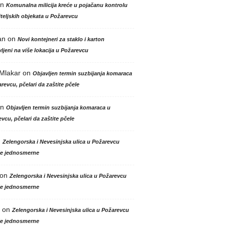
n
Komunalna milicija kreće u pojačanu kontrolu
teljskih objekata u Požarevcu
an
on
Novi kontejneri za staklo i karton
ljeni na više lokacija u Požarevcu
 Mlakar
on
Objavljen termin suzbijanja komaraca
revcu, pčelari da zaštite pčele
n
Objavljen termin suzbijanja komaraca u
vcu, pčelari da zaštite pčele
n
Zelengorska i Nevesinjska ulica u Požarevcu
le jednosmerne
on
Zelengorska i Nevesinjska ulica u Požarevcu
le jednosmerne
on
Zelengorska i Nevesinjska ulica u Požarevcu
le jednosmerne