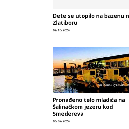
Dete se utopilo na bazenu 
Zlatiboru
02/10/2024
Pronađeno telo mladića na
Šalinačkom jezeru kod
Smedereva
06/07/2024