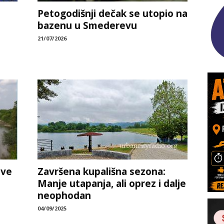
Petogodišnji dečak se utopio na
bazenu u Smederevu
21/07/2026
ave
Završena kupališna sezona:
Manje utapanja, ali oprez i dalje
neophodan
04/09/2025