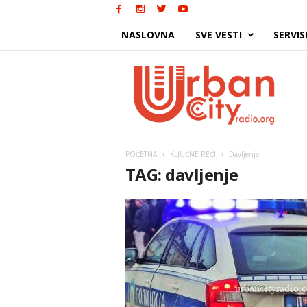
NASLOVNA
SVE VESTI
SERVIS
Urban
City
POČETNA
KLJUČNE REČI
Davljenje
TAG: davljenje