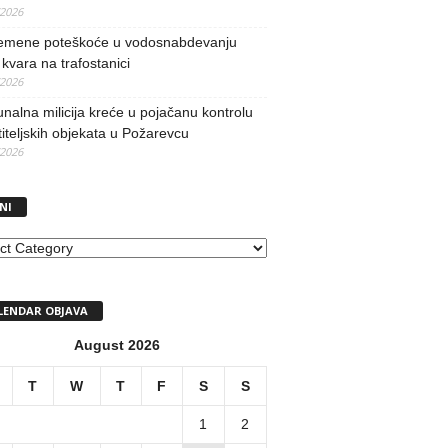
/2026
remene poteškoće u vodosnabdevanju
kvara na trafostanici
/2026
alna milicija kreće u pojačanu kontrolu
iteljskih objekata u Požarevcu
/2026
NI
I
LENDAR OBJAVA
August 2026
T
W
T
F
S
S
1
2