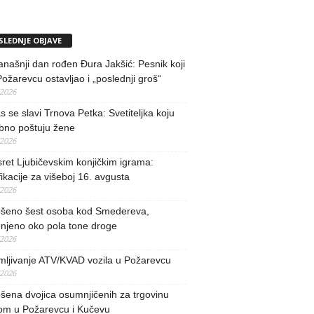
SLEDNJE OBJAVE
našnji dan rođen Đura Jakšić: Pesnik koji
Požarevcu ostavljao i „poslednji groš“
/2026
 se slavi Trnova Petka: Svetiteljka koju
bno poštuju žene
/2026
ret Ljubičevskim konjičkim igrama:
fikacije za višeboj 16. avgusta
/2026
šeno šest osoba kod Smedereva,
njeno oko pola tone droge
/2026
mljivanje ATV/KVAD vozila u Požarevcu
/2026
ena dvojica osumnjičenih za trgovinu
om u Požarevcu i Kučevu