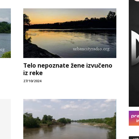
Telo nepoznate žene izvučeno
iz reke
27/10/2024