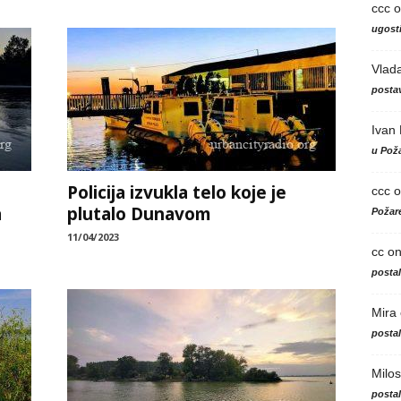
ccc
o
ugosti
Vlad
postav
Ivan
u Poža
Policija izvukla telo koje je
ccc
o
a
plutalo Dunavom
Požare
11/04/2023
cc
o
posta
Mira
posta
Milos
posta