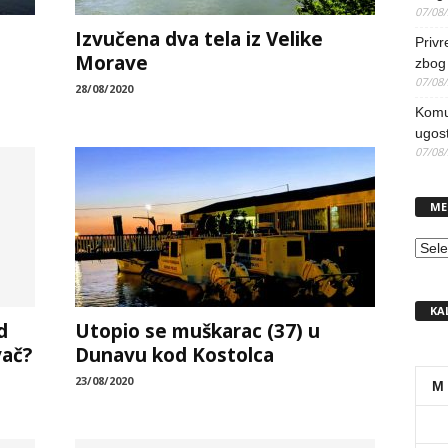
07/08
Izvučena dva tela iz Velike
Priv
Morave
zbog 
07/08
28/08/2020
Komun
ugost
07/08
ME
MEN
KA
d
Utopio se muškarac (37) u
vač?
Dunavu kod Kostolca
23/08/2020
M