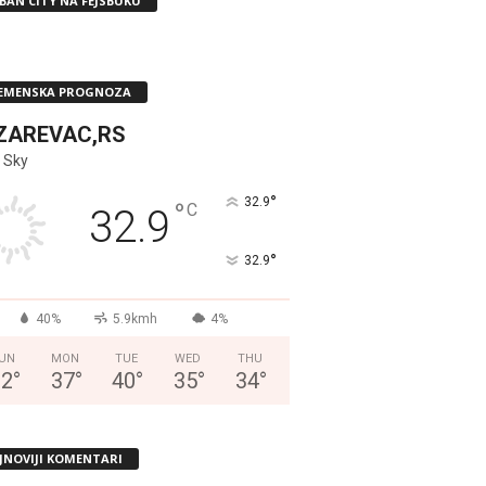
BAN CITY NA FEJSBUKU
EMENSKA PROGNOZA
ZAREVAC,RS
 Sky
°
32.9
°
C
32.9
°
32.9
40%
5.9kmh
4%
UN
MON
TUE
WED
THU
32
°
37
°
40
°
35
°
34
°
JNOVIJI KOMENTARI