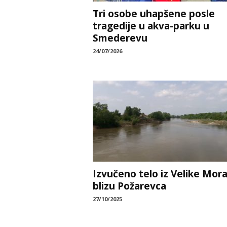
Tri osobe uhapšene posle
tragedije u akva-parku u
Smederevu
24/07/2026
Izvučeno telo iz Velike Mor
blizu Požarevca
27/10/2025