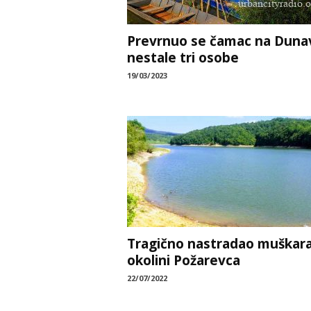
Prevrnuo se čamac na Duna
nestale tri osobe
19/03/2023
Tragično nastradao muškara
okolini Požarevca
22/07/2022