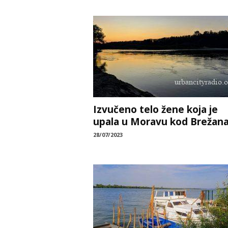
Izvučeno telo žene koja je
upala u Moravu kod Brežan
28/07/2023