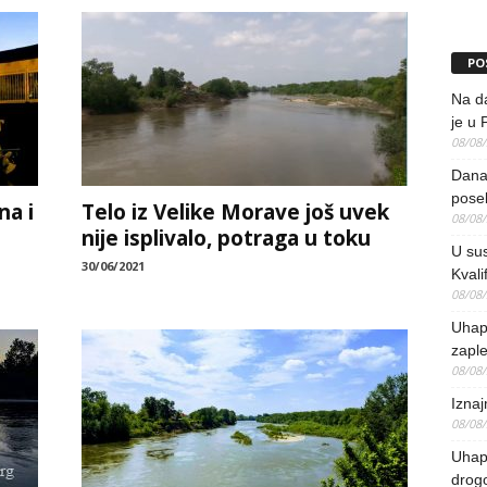
PO
Na da
je u 
08/08
Danas
pose
na i
Telo iz Velike Morave još uvek
08/08
nije isplivalo, potraga u toku
U sus
30/06/2021
Kvali
08/08
Uhap
zaple
08/08
Iznaj
08/08
Uhapš
drog