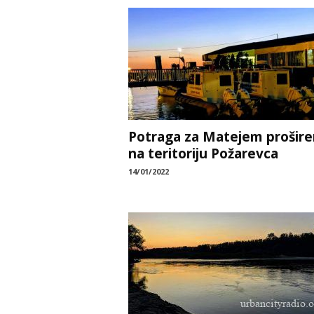
Potraga za Matejem prošire
na teritoriju Požarevca
14/01/2022