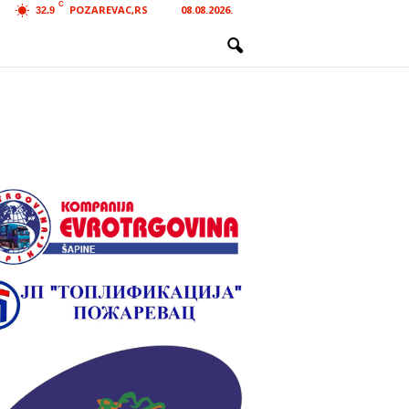
C
POZAREVAC,RS
08.08.2026.
32.9