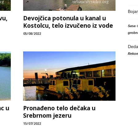
Boja
vu,
Devojčica potonula u kanal u
Kostolcu, telo izvučeno iz vode
Sasa
grobni
05/08/2022
Ded
Rekon
c u
Pronađeno telo dečaka u
Srebrnom jezeru
15/07/2022