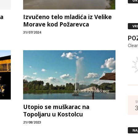
UR
na
Izvučeno telo mladića iz Velike
Morave kod Požarevca
VR
31/07/2024
PO
Clear
S
Utopio se muškarac na
Topoljaru u Kostolcu
21/08/2023
NA