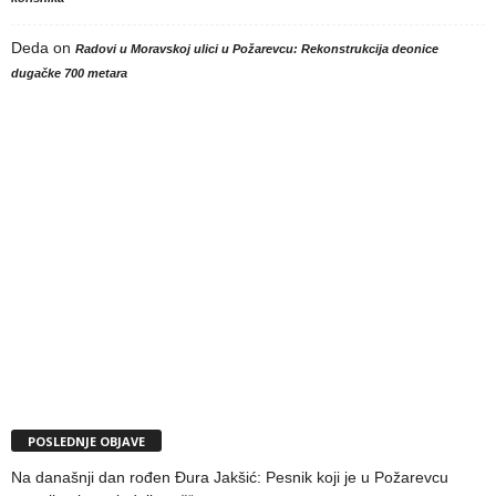
Deda
on
Radovi u Moravskoj ulici u Požarevcu: Rekonstrukcija deonice
dugačke 700 metara
POSLEDNJE OBJAVE
Na današnji dan rođen Đura Jakšić: Pesnik koji je u Požarevcu