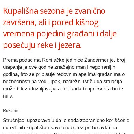
Kupališna sezona je zvanično
završena, ali i pored kišnog
vremena pojedini građani i dalje
posećuju reke i jezera.
Prema podacima Ronilačke jedinice Žandarmerije, broj
utapanja je ove godine značajno manji nego ranijih
godina, što se pripisuje redovnim apelima građanima o
bezbednosti na vodi. Ipak, nadležni ističu da situacija
može biti zadovoljavajuća tek kada broj nesreća bude
nula.
Reklame
Stručnjaci upozoravaju da je sada zabranjeno korišćenje
i uređenih kupališta i savetuju oprez pri boravku na