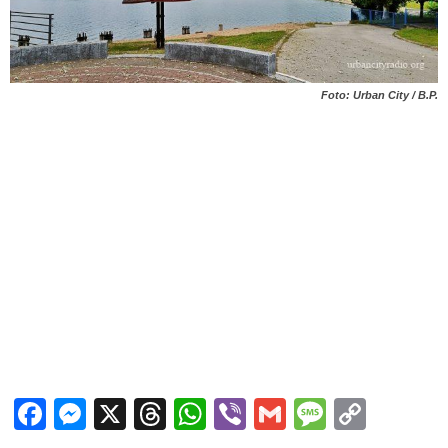
Foto: Urban City / B.P.
Facebook
Messenger
X
Threads
WhatsApp
Viber
Gmail
Messag
Copy
Link