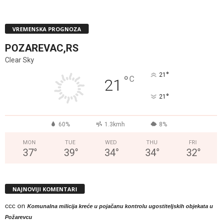
VREMENSKA PROGNOZA
POZAREVAC,RS
Clear Sky
°
21
°
C
21
°
21
60%
1.3kmh
8%
MON
TUE
WED
THU
FRI
37
°
39
°
34
°
34
°
32
°
NAJNOVIJI KOMENTARI
ccc
on
Komunalna milicija kreće u pojačanu kontrolu ugostiteljskih objekata u
Požarevcu