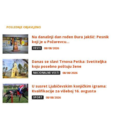
POSLEDNJE OBJAVLJENO
Na današnji dan rođen Đura Jakšić: Pesnik
koji je u Požarevcu...
VESTI
08/08/2026
Danas se slavi Trnova Petka: Svetiteljka
koju posebno poštuju žene
NACIONALNE VESTI
08/08/2026
U susret Ljubičevskim konjičkim igrama:
Kvalifikacije za višeboj 16. avgusta
SPORT
08/08/2026