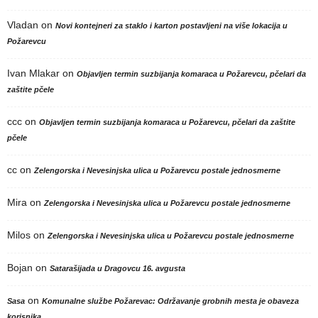
Vladan
on
Novi kontejneri za staklo i karton postavljeni na više lokacija u
Požarevcu
Ivan Mlakar
on
Objavljen termin suzbijanja komaraca u Požarevcu, pčelari da
zaštite pčele
ccc
on
Objavljen termin suzbijanja komaraca u Požarevcu, pčelari da zaštite
pčele
cc
on
Zelengorska i Nevesinjska ulica u Požarevcu postale jednosmerne
Mira
on
Zelengorska i Nevesinjska ulica u Požarevcu postale jednosmerne
Milos
on
Zelengorska i Nevesinjska ulica u Požarevcu postale jednosmerne
Bojan
on
Satarašijada u Dragovcu 16. avgusta
on
Sasa
Komunalne službe Požarevac: Održavanje grobnih mesta je obaveza
korisnika