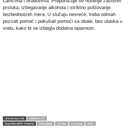
čamcima i brodovima. Preporučuje se nošenje zaštitnih
prsluka, izbegavanje alkohola i striktno poštovanje
bezbednosnih mera. U slučaju nesreće, treba odmah
pozvati pomoć i pokušati pomoći sa obale, bez ulaska u
vodu, kako bi se izbegla dodatna opasnost.
IZVOR/AUTOR
URBAN CITY
KLJUČNE REČI/TAGOVI
DAVLJENJE
JEZERA
KUPANJE
REKE