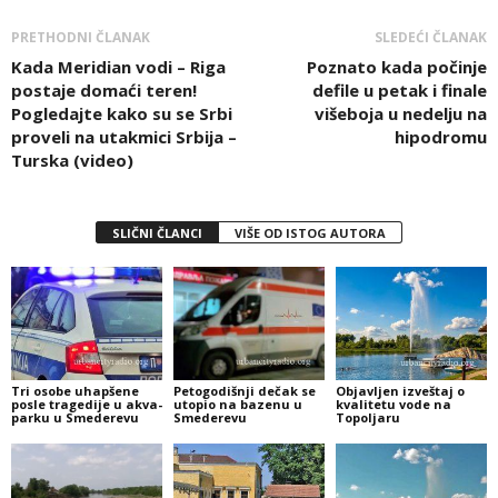
PRETHODNI ČLANAK
SLEDEĆI ČLANAK
Kada Meridian vodi – Riga
Poznato kada počinje
postaje domaći teren!
defile u petak i finale
Pogledajte kako su se Srbi
višeboja u nedelju na
proveli na utakmici Srbija –
hipodromu
Turska (video)
SLIČNI ČLANCI
VIŠE OD ISTOG AUTORA
Tri osobe uhapšene
Petogodišnji dečak se
Objavljen izveštaj o
posle tragedije u akva-
utopio na bazenu u
kvalitetu vode na
parku u Smederevu
Smederevu
Topoljaru