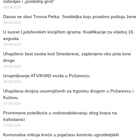
ostavljao i „poslednji groš“
08/08/2026
Danas se slavi Trnova Petka: Svetiteljka koju posebno poštuju žene
08/08/2026
U susret Ljubičevskim konjičkim igrama: Kvalifikacije za višeboj 16.
avgusta
08/08/2026
Uhapšeno šest osoba kod Smedereva, zaplenjeno oko pola tone
droge
08/08/2026
Iznajmljivanje ATV/KVAD vozila u Požarevcu
08/08/2026
Uhapšena dvojica osumnjičenih za trgovinu drogom u Požarevcu i
Kučevu
07/08/2026
Privremene poteškoće u vodosnabdevanju zbog kvara na
trafostanici
07/08/2026
Komunalna milicija kreće u pojačanu kontrolu ugostiteljskih