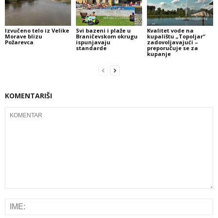
Izvučeno telo iz Velike
Svi bazeni i plaže u
Kvalitet vode na
Morave blizu
Braničevskom okrugu
kupalištu „Topoljar“
Požarevca
ispunjavaju
zadovoljavajući –
standarde
preporučuje se za
kupanje
KOMENTARIŠI