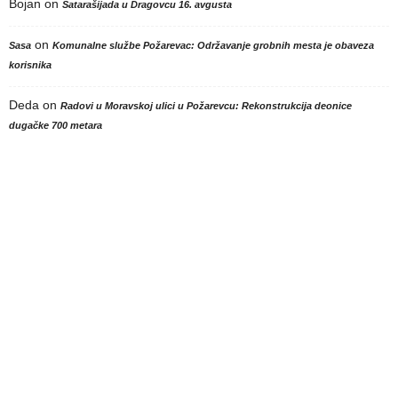
Bojan
on
Satarašijada u Dragovcu 16. avgusta
on
Sasa
Komunalne službe Požarevac: Održavanje grobnih mesta je obaveza
korisnika
Deda
on
Radovi u Moravskoj ulici u Požarevcu: Rekonstrukcija deonice
dugačke 700 metara