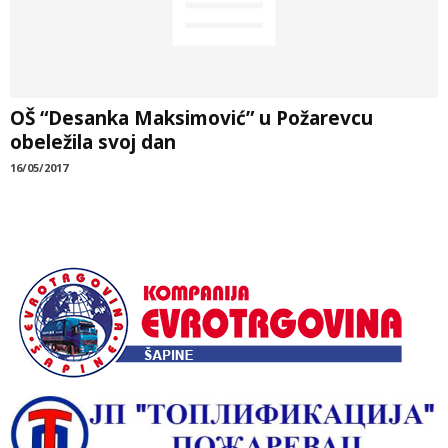
OŠ “Desanka Maksimović” u Požarevcu
obeležila svoj dan
16/05/2017