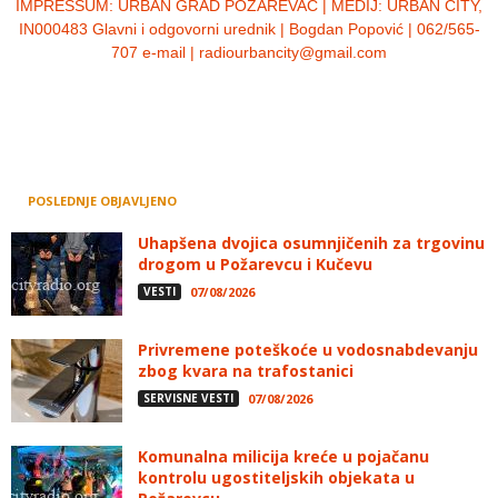
IMPRESSUM:
URBAN GRAD POŽAREVAC | MEDIJ: URBAN CITY,
IN000483 Glavni i odgovorni urednik | Bogdan Popović | 062/565-
707 e-mail | radiourbancity@gmail.com
POSLEDNJE OBJAVLJENO
Uhapšena dvojica osumnjičenih za trgovinu
drogom u Požarevcu i Kučevu
VESTI
07/08/2026
Privremene poteškoće u vodosnabdevanju
zbog kvara na trafostanici
SERVISNE VESTI
07/08/2026
Komunalna milicija kreće u pojačanu
kontrolu ugostiteljskih objekata u