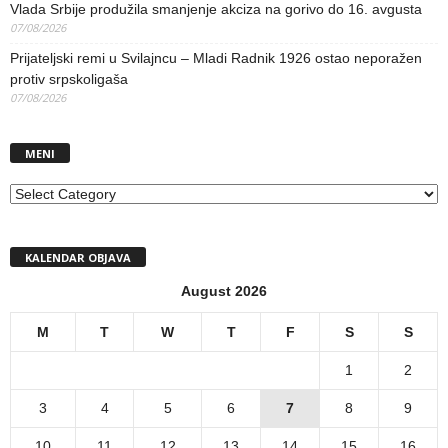
Vlada Srbije produžila smanjenje akciza na gorivo do 16. avgusta
07/08/2026
Prijateljski remi u Svilajncu – Mladi Radnik 1926 ostao neporažen
protiv srpskoligaša
07/08/2026
MENI
MENI
KALENDAR OBJAVA
August 2026
M
T
W
T
F
S
S
1
2
3
4
5
6
7
8
9
10
11
12
13
14
15
16