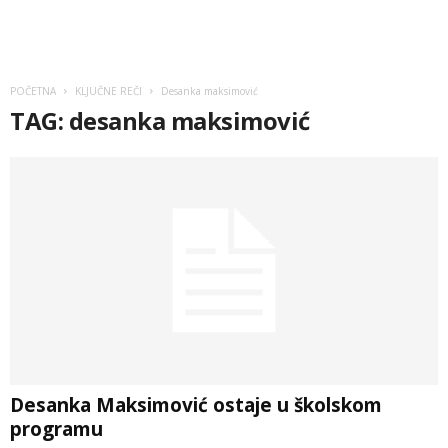
POČETNA
KLJUČNE REČI
Desanka maksimović
TAG: desanka maksimović
Desanka Maksimović ostaje u školskom
programu