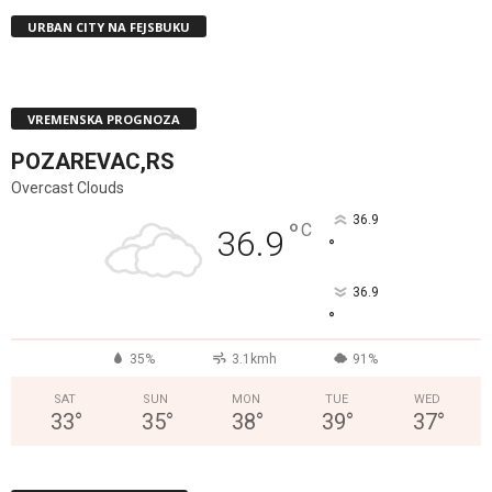
URBAN CITY NA FEJSBUKU
VREMENSKA PROGNOZA
POZAREVAC,RS
Overcast Clouds
36.9
°
C
36.9
°
36.9
°
35%
3.1kmh
91%
SAT
SUN
MON
TUE
WED
33
°
35
°
38
°
39
°
37
°