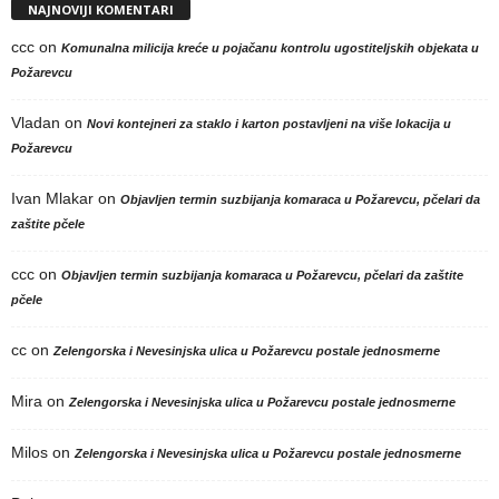
NAJNOVIJI KOMENTARI
ccc
on
Komunalna milicija kreće u pojačanu kontrolu ugostiteljskih objekata u
Požarevcu
Vladan
on
Novi kontejneri za staklo i karton postavljeni na više lokacija u
Požarevcu
Ivan Mlakar
on
Objavljen termin suzbijanja komaraca u Požarevcu, pčelari da
zaštite pčele
ccc
on
Objavljen termin suzbijanja komaraca u Požarevcu, pčelari da zaštite
pčele
cc
on
Zelengorska i Nevesinjska ulica u Požarevcu postale jednosmerne
Mira
on
Zelengorska i Nevesinjska ulica u Požarevcu postale jednosmerne
Milos
on
Zelengorska i Nevesinjska ulica u Požarevcu postale jednosmerne