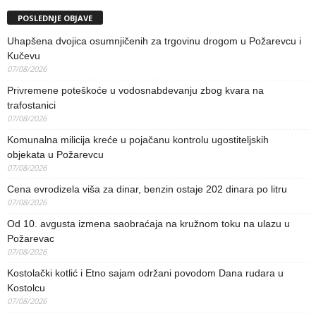
POSLEDNJE OBJAVE
Uhapšena dvojica osumnjičenih za trgovinu drogom u Požarevcu i
Kučevu
07/08/2026
Privremene poteškoće u vodosnabdevanju zbog kvara na
trafostanici
07/08/2026
Komunalna milicija kreće u pojačanu kontrolu ugostiteljskih
objekata u Požarevcu
07/08/2026
Cena evrodizela viša za dinar, benzin ostaje 202 dinara po litru
07/08/2026
Od 10. avgusta izmena saobraćaja na kružnom toku na ulazu u
Požarevac
07/08/2026
Kostolački kotlić i Etno sajam održani povodom Dana rudara u
Kostolcu
07/08/2026